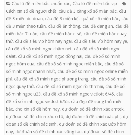
Cầu lô đề miền bắc chuẩn xác
,
Cầu lô đề miền bắc vip
Cách xin số đề người chết
,
cầu đề 3 càng xổ số miền bắc
,
cầu
đề 3 miền du doan
,
cầu đề 3 miền kết quả xổ số miền bắc
,
cầu
đề 3 miền theo tuần
,
cầu đề ăn thông
,
cầu đề đang ăn
,
cầu đề
miền bắc 7 tuần
,
cầu đề miền bắc e số
,
cầu đề miền bắc quay
thử
,
cầu đề siêu vip hôm nay ngãi
,
cầu đề siêu víp hôm nay ye
,
cầu đề xổ số minh ngọc chấm net
,
cầu đề xổ số minh ngọc
dalat
,
cầu đề xổ số minh ngọc đồng nai
,
cầu đề xổ số minh
ngoc hôm qua
,
cầu đề xổ số minh ngoc miền bắc
,
cầu đề xổ
số minh ngọc nhanh nhất
,
cầu đề xổ số minh ngoc online miễn
phí
,
cầu đề xổ số minh ngoc phương trang
,
cầu đề xổ số minh
ngọc quay thử
,
cầu đề xổ số minh ngọc rồi thứ hai
,
cầu đề xổ
số minh ngoc u23
,
cầu đề xổ số minh ngọc vietlott 6/45
,
cầu
đề xổ số minh ngọc vietlott 6/55
,
cầu đẹp đề song thủ miền
bắc
,
cho xin số đề hôm nay
,
dự đoán số đề chính xác amtek
,
dự đoán số đề chính xác ô tô
,
dự đoán số đề chính xác phí
,
dự
đoán số đề chính xác sinh
,
dự đoán số đề chính xác ướp hôm
nay
,
dự đoán số đề chính xác vũng tàu
,
dự đoán số đề chính