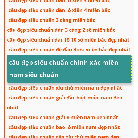
cầu đẹp siêu chuẩn dàn lô xiên 3 miền bắc
cầu đẹp siêu chuẩn dàn lô xiên 4 miền bắc
cầu đẹp siêu chuẩn 3 càng miền bắc
cầu đẹp siêu chuẩn dàn 3 càng 2 số miền bắc
cầu đẹp siêu chuẩn dàn lô 10 số miền bắc đẹp nhất
cầu đẹp siêu chuẩn đề đầu đuôi miền bắc đẹp nhất
cầu đẹp siêu chuẩn chính xác miền
nam siêu chuẩn
cầu đẹp siêu chuẩn xỉu chủ miền nam đẹp nhất
cầu đẹp siêu chuẩn giải đặc biệt miền nam đẹp
nhất
cầu đẹp siêu chuẩn giải 8 miền nam đẹp nhất
cầu đẹp siêu chuẩn bao lô miền nam đẹp nhất
cầu đẹp siêu chuẩn cặp xỉu chủ miền nam đẹp