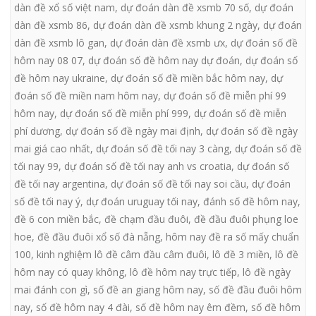
dàn đề xổ số việt nam
,
dự đoán dàn đề xsmb 70 số
,
dự đoán
dàn đề xsmb 86
,
dự đoán dàn đề xsmb khung 2 ngày
,
dự đoán
dàn đề xsmb lô gan
,
dự đoán dàn đề xsmb ưx
,
dự đoán số đề
hôm nay 08 07
,
dự đoán số đề hôm nay dự đoán
,
dự đoán số
đề hôm nay ukraine
,
dự đoán số đề miền bắc hôm nay
,
dự
đoán số đề miền nam hôm nay
,
dự đoán số đề miễn phí 99
hôm nay
,
dự đoán số đề miễn phí 999
,
dự đoán số đề miễn
phí dương
,
dự đoán số đề ngày mai định
,
dự đoán số đề ngày
mai giá cao nhất
,
dự đoán số đề tối nay 3 càng
,
dự đoán số đề
tối nay 99
,
dự đoán số đề tối nay anh vs croatia
,
dự đoán số
đề tối nay argentina
,
dự đoán số đề tối nay soi cầu
,
dự đoán
số đề tối nay ý
,
dự đoán uruguay tối nay
,
đánh số đề hôm nay
,
đề 6 con miền bắc
,
đề chạm đầu đuôi
,
đề đầu đuôi phụng loe
hoe
,
đề đầu đuôi xổ số đà nẵng
,
hôm nay đề ra số mấy chuẩn
100
,
kinh nghiệm lô đề câm đầu câm đuôi
,
lô đề 3 miền
,
lô đề
hôm nay có quay không
,
lô đề hôm nay trực tiếp
,
lô đề ngày
mai đánh con gì
,
số đề an giang hôm nay
,
số đề đầu đuôi hôm
nay
,
số đề hôm nay 4 đài
,
số đề hôm nay êm đềm
,
số đề hôm