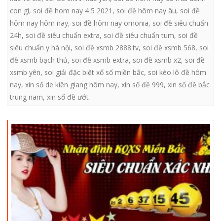
con gì
,
soi đề hom nay 4 5 2021
,
soi đề hôm nay âu
,
soi đề
hôm nay hôm nay
,
soi đề hôm nay omonia
,
soi đề siêu chuẩn
24h
,
soi đề siêu chuẩn extra
,
soi đề siêu chuẩn tum
,
soi đề
siêu chuẩn y hà nội
,
soi đề xsmb 2888.tv
,
soi đề xsmb 568
,
soi
đề xsmb bạch thủ
,
soi đề xsmb extra
,
soi đề xsmb x2
,
soi đề
xsmb yên
,
soi giải đặc biệt xổ số miền bắc
,
soi kèo lô đề hôm
nay
,
xin số de kiên giang hôm nay
,
xin số đề 999
,
xin số đề bắc
trung nam
,
xin số đề ướt