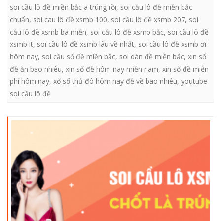
soi cầu lô đề miền bắc a trúng rồi
,
soi cầu lô đề miền bắc
chuẩn
,
soi cau lô đề xsmb 100
,
soi cầu lô đề xsmb 207
,
soi
cầu lô đề xsmb ba miền
,
soi cầu lô đề xsmb bắc
,
soi cầu lô đề
xsmb it
,
soi cầu lô đề xsmb lâu về nhất
,
soi cầu lô đề xsmb ơi
hôm nay
,
soi cầu số đề miền bắc
,
soi dàn đề miền bắc
,
xin số
đề ăn bao nhiêu
,
xin số đề hôm nay miền nam
,
xin số đề miễn
phí hôm nay
,
xổ số thủ đô hôm nay đề về bao nhiêu
,
youtube
soi cầu lô đề