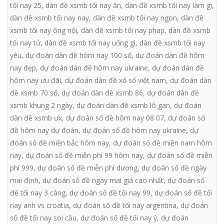
tối nay 25
,
dàn đề xsmb tối nay ăn
,
dàn đề xsmb tối nay làm gì
,
dàn đề xsmb tối nay nay
,
dàn đề xsmb tối nay ngon
,
dàn đề
xsmb tối nay ông nội
,
dàn đề xsmb tối nay phap
,
dàn đề xsmb
tối nay tử
,
dàn đề xsmb tối nay uống gì
,
dàn đề xsmb tối nay
yêu
,
dự đoán dàn đề hôm nay 100 số
,
dự đoán dàn đề hôm
nay đẹp
,
dự đoán dàn đề hôm nay ukraine
,
dự đoán dàn đề
hôm nay ưu đãi
,
dự đoán dàn đề xổ số việt nam
,
dự đoán dàn
đề xsmb 70 số
,
dự đoán dàn đề xsmb 86
,
dự đoán dàn đề
xsmb khung 2 ngày
,
dự đoán dàn đề xsmb lô gan
,
dự đoán
dàn đề xsmb ưx
,
dự đoán số đề hôm nay 08 07
,
dự đoán số
đề hôm nay dự đoán
,
dự đoán số đề hôm nay ukraine
,
dự
đoán số đề miền bắc hôm nay
,
dự đoán số đề miền nam hôm
nay
,
dự đoán số đề miễn phí 99 hôm nay
,
dự đoán số đề miễn
phí 999
,
dự đoán số đề miễn phí dương
,
dự đoán số đề ngày
mai định
,
dự đoán số đề ngày mai giá cao nhất
,
dự đoán số
đề tối nay 3 càng
,
dự đoán số đề tối nay 99
,
dự đoán số đề tối
nay anh vs croatia
,
dự đoán số đề tối nay argentina
,
dự đoán
số đề tối nay soi cầu
,
dự đoán số đề tối nay ý
,
dự đoán