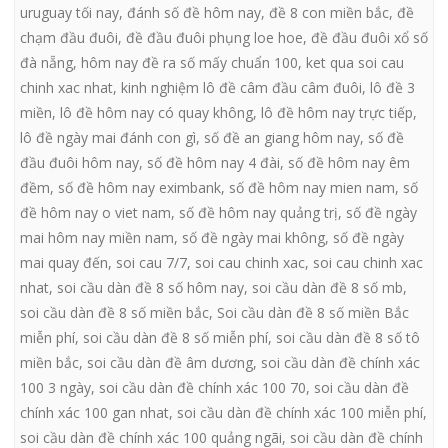
uruguay tối nay
,
đánh số đề hôm nay
,
đề 8 con miền bắc
,
đề
chạm đầu đuôi
,
đề đầu đuôi phụng loe hoe
,
đề đầu đuôi xổ số
đà nẵng
,
hôm nay đề ra số mấy chuẩn 100
,
ket qua soi cau
chinh xac nhat
,
kinh nghiệm lô đề câm đầu câm đuôi
,
lô đề 3
miền
,
lô đề hôm nay có quay không
,
lô đề hôm nay trực tiếp
,
lô đề ngày mai đánh con gì
,
số đề an giang hôm nay
,
số đề
đầu đuôi hôm nay
,
số đề hôm nay 4 đài
,
số đề hôm nay êm
đềm
,
số đề hôm nay eximbank
,
số đề hôm nay mien nam
,
số
đề hôm nay o viet nam
,
số đề hôm nay quảng trị
,
số đề ngày
mai hôm nay miền nam
,
số đề ngày mai không
,
số đề ngày
mai quay đến
,
soi cau 7/7
,
soi cau chinh xac
,
soi cau chinh xac
nhat
,
soi cầu dàn đề 8 số hôm nay
,
soi cầu dàn đề 8 số mb
,
soi cầu dàn đề 8 số miền bắc
,
Soi cầu dàn đề 8 số miền Bắc
miễn phí
,
soi cầu dàn đề 8 số miễn phí
,
soi cầu dàn đề 8 số tô
miền bắc
,
soi cầu dàn đề âm dương
,
soi cầu dàn đề chính xác
100 3 ngày
,
soi cầu dàn đề chính xác 100 70
,
soi cầu dàn đề
chính xác 100 gan nhat
,
soi cầu dàn đề chính xác 100 miễn phí
,
soi cầu dàn đề chính xác 100 quảng ngãi
,
soi cầu dàn đề chính