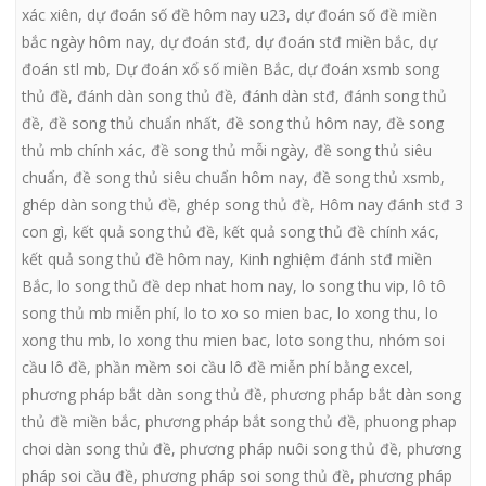
xác xiên
,
dự đoán số đề hôm nay u23
,
dự đoán số đề miền
bắc ngày hôm nay
,
dự đoán stđ
,
dự đoán stđ miền bắc
,
dự
đoán stl mb
,
Dự đoán xổ số miền Bắc
,
dự đoán xsmb song
thủ đề
,
đánh dàn song thủ đề
,
đánh dàn stđ
,
đánh song thủ
đề
,
đề song thủ chuẩn nhất
,
đề song thủ hôm nay
,
đề song
thủ mb chính xác
,
đề song thủ mỗi ngày
,
đề song thủ siêu
chuẩn
,
đề song thủ siêu chuẩn hôm nay
,
đề song thủ xsmb
,
ghép dàn song thủ đề
,
ghép song thủ đề
,
Hôm nay đánh stđ 3
con gì
,
kết quả song thủ đề
,
kết quả song thủ đề chính xác
,
kết quả song thủ đề hôm nay
,
Kinh nghiệm đánh stđ miền
Bắc
,
lo song thủ đề dep nhat hom nay
,
lo song thu vip
,
lô tô
song thủ mb miễn phí
,
lo to xo so mien bac
,
lo xong thu
,
lo
xong thu mb
,
lo xong thu mien bac
,
loto song thu
,
nhóm soi
cầu lô đề
,
phần mềm soi cầu lô đề miễn phí bằng excel
,
phương pháp bắt dàn song thủ đề
,
phương pháp bắt dàn song
thủ đề miền bắc
,
phương pháp bắt song thủ đề
,
phuong phap
choi dàn song thủ đề
,
phương pháp nuôi song thủ đề
,
phương
pháp soi cầu đề
,
phương pháp soi song thủ đề
,
phương pháp