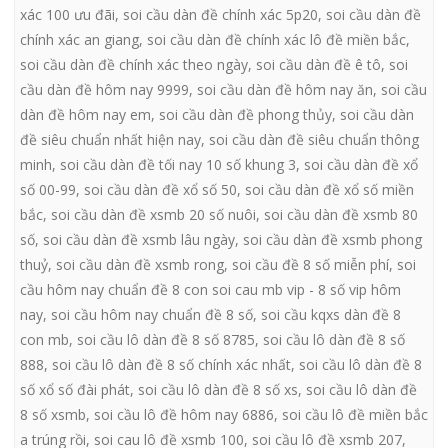
xác 100 ưu đãi
,
soi cầu dàn đề chính xác 5p20
,
soi cầu dàn đề
chính xác an giang
,
soi cầu dàn đề chính xác lô đề miền bắc
,
soi cầu dàn đề chính xác theo ngày
,
soi cầu dàn đề ê tô
,
soi
cầu dàn đề hôm nay 9999
,
soi cầu dàn đề hôm nay ăn
,
soi cầu
dàn đề hôm nay em
,
soi cầu dàn đề phong thủy
,
soi cầu dàn
đề siêu chuẩn nhất hiện nay
,
soi cầu dàn đề siêu chuẩn thông
minh
,
soi cầu dàn đề tối nay 10 số khung 3
,
soi cầu dàn đề xổ
số 00-99
,
soi cầu dàn đề xổ số 50
,
soi cầu dàn đề xổ số miền
bắc
,
soi cầu dàn đề xsmb 20 số nuôi
,
soi cầu dàn đề xsmb 80
số
,
soi cầu dàn đề xsmb lâu ngày
,
soi cầu dàn đề xsmb phong
thuỷ
,
soi cầu dàn đề xsmb rong
,
soi cầu đề 8 số miễn phí
,
soi
cầu hôm nay chuẩn đề 8 con soi cau mb vip - 8 số vip hôm
nay
,
soi cầu hôm nay chuẩn đề 8 số
,
soi cầu kqxs dàn đề 8
con mb
,
soi cầu lô dàn đề 8 số 8785
,
soi cầu lô dàn đề 8 số
888
,
soi cầu lô dàn đề 8 số chính xác nhất
,
soi cầu lô dàn đề 8
số xổ số đài phát
,
soi cầu lô dàn đề 8 số xs
,
soi cầu lô dàn đề
8 số xsmb
,
soi cầu lô đề hôm nay 6886
,
soi cầu lô đề miền bắc
a trúng rồi
,
soi cau lô đề xsmb 100
,
soi cầu lô đề xsmb 207
,