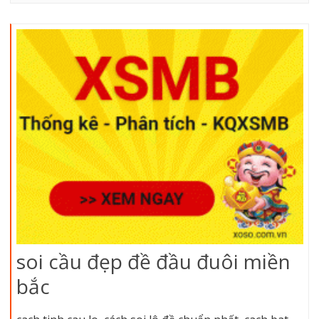
soi cầu đẹp đề đầu đuôi miền
bắc