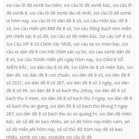
soi cầu lô đề xsmb ba miền
,
soi cầu lô đề xsmb bắc
,
soi cầu lô
đề xsmb it
,
soi cầu lô đề xsmb lâu về nhất
,
soi cầu lô đề xsmb
ơi hôm nay
,
soi cầu lô tô dàn đề 8 số
,
soi cầu miền bắc đề 8
số
,
Soi cầu miễn phí 888 đề 8 số
,
Soi cầu Rồng Bạch Kim miễn
phí chính xác 8 số đề
,
soi cầu số đề miền bắc
,
Soi cầu VIP 8 số
,
Soi Cầu VIP 8 Số Chính Xác Nhất
,
soi cau xo so mien bac
,
soi
cầu xs dàn đề 8 con mb chính xác uy tín
,
soi cau xsmb dàn đề
8 số
,
Soi cầu XSMB miễn phí ngày hôm nay
,
Soi DÀN 8 SỐ
MIỀN BẮC
,
soi dàn cầu 8 số đề
,
Soi DÀN de 8 số miền Bắc
,
soi
dàn đề
,
soi dàn đề 8 con chuẩn
,
soi dàn đề 8 số
,
soi dàn đề 8
số 2021
,
soi dàn đề 8 số 287
,
soi dàn đề 8 số 3 ngày
,
soi dàn
đề 8 số 99
,
soi dàn đề 8 số bach thu 2nhay
,
soi dàn đề 8 số
bach thu 3 mien
,
soi dàn đề 8 số bach thu 3 ngay
,
soi dàn đề 8
số bach thu an giang
,
soi dàn đề 8 số bach thu khung 5 ngay
287
,
soi dàn đề 8 số bach thu xo so quang tri
,
soi dàn đề miền
bắc
,
xin số đề ăn bao nhiêu
,
xin số đề hôm nay miền nam
,
xin
số đề miễn phí hôm nay
,
xổ số thủ đô hôm nay đề về bao
nhiêu
,
xsmb soi cau
,
youtube soi cầu lô đề