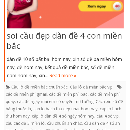
soi cầu đẹp dàn đề 4 con miền
bắc
dàn đề 10 số bất bại hôm nay, xin số đề ba miền hôm
nay, đề hom nay, kết quả đề miền bắc, số đề miền
nam hôm nay, xin…
Read more »
Cầu lô đề miền bắc chuẩn xác
,
Cầu lô đề miền bắc vip
các đề miễn phí gmail
,
các đề miễn phí ipad
,
các đề miễn phí
quay
,
các đề ngày mai em có quyền mơ tưởng
,
Cách xin số đề
bằng thuốc lá
,
cap lo bach thu dep nhat hom nay
,
cap lo bach
thu hom nay
,
cặp lô dàn đề 4 số ngày hôm nay
,
cầu 4 số vip
,
cầu các đề 3 miền lô
,
cầu chuẩn ăn chắc
,
cầu dàn đề 4 số ăn