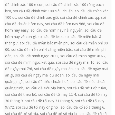
đề chính xác 100 e con
,
soi cầu đề chính xác 100 rồng bach
kim
,
soi cầu đề chính xác 100 siêu chuẩn
,
soi cầu đề chính xác
100 uc
,
soi cầu đề chính xác giờ
,
soi cầu đề chính xác qq
,
soi
cầu đề chuẩn hôm nay
,
soi cầu đề hôm nay 568
,
soi cầu đề
hôm nay easy
,
soi cầu đề hôm nay hải nguyễn
,
soi cầu đề
hôm nay về con gì
,
soi cầu đề ielts
,
soi cầu đề miền bắc â
tháng 7
,
soi cầu đề miền bắc miễn phí
,
soi cầu đề miễn phí 00
00
,
soi cầu đề miễn phí 4 càng miền bắc
,
soi cầu đề miễn phí
đàn
,
soi cầu đề minh ngọc 2022
,
soi cầu đề minh ngọc 4/7/2
,
soi cầu đề minh ngọc kết quả
,
soi cầu đề ngày mai 16
,
soi cầu
đề ngày mai 7/6
,
soi cầu đề ngày mai ăn
,
soi cầu đề ngày mai
ăn gì
,
soi cầu đề ngày mai dự đoán
,
soi cầu đề ngày mai
quảng ngãi
,
soi cầu đề siêu chuẩn huế
,
soi cầu đề siêu chuẩn
quảng ninh
,
soi cầu đề siêu víp lotto
,
soi cầu đề siêu víp tuần
,
soi cầu đề theo bộ
,
soi cầu đề tối nay 22-4
,
soi cầu đề tối nay
30 tháng 9
,
soi cầu đề tối nay 31 tháng 5
,
soi cầu đề tối nay
9/7/2
,
soi cầu đề tối nay ông nội
,
soi cầu đề xổ số ă tháng 6
,
soi cầu đề xổ số gia
,
soi cầu đề xổ số gia lai
,
soi cầu đề xổ số