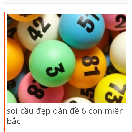
soi cầu đẹp dàn đề 6 con miền
bắc