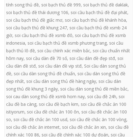
tính song thủ đề
,
soi bạch thủ đề 999
,
soi bạch thủ đề daklak
,
soi bạch thủ đề thái dương 106
,
soi cầu bạch thủ đề đại phát
,
soi cầu bạch thủ đề giấc mơ
,
soi cầu bạch thủ đề khánh hòa
,
soi cầu bạch thủ đề khung 247
,
soi cầu bạch thủ đề xsmb 24
giờ
,
soi cầu bạch thủ đề xsmb đô
,
soi cầu bạch thủ đề xsmb
indonesia
,
soi cầu bạch thủ đề xsmb phương trang
,
soi cầu
bạch thủ lô đề
,
soi cầu chính xác miền bắc
,
soi cầu chuẩn nhất
hôm nay
,
soi cầu dàn đề 70 số
,
soi cầu dàn đề đẹp stđ
,
soi
cầu dàn đề stđ
,
soi cầu dàn đề vip stđ
,
Soi cầu dàn song thủ
đề
,
soi cầu dàn song thủ đề chuẩn
,
soi cầu dàn song thủ đề
đẹp nhất
,
soi cầu dàn song thủ đề hàng ngày
,
soi cầu dàn
song thủ đề khung 3 ngày
,
soi cầu dàn song thủ đề miền bắc
,
soi cau dàn song thủ đề xsmb hom nay
,
soi cầu đề 24h
,
soi
cầu đề ba càng
,
soi cầu đề bạch kim
,
soi cầu đề chắc ăn 100
istiyorum
,
soi cầu đề chắc ăn 100 ôn
,
soi cầu đề chắc ăn 100
so
,
soi cầu đề chắc ăn 100 usd
,
soi cầu đề chắc ăn 100 vòng
,
soi cầu đề chắc ăn internet
,
soi cầu đề chắc ăn xin
,
soi cầu đề
chính xác 100 86
,
soi cầu đề chính xác 100 dự đoán
,
soi cầu