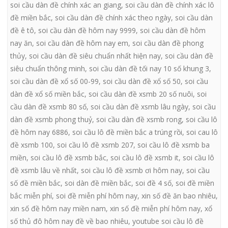
soi cầu dàn đề chính xác an giang
,
soi cầu dàn đề chính xác lô
đề miền bắc
,
soi cầu dàn đề chính xác theo ngày
,
soi cầu dàn
đề ê tô
,
soi cầu dàn đề hôm nay 9999
,
soi cầu dàn đề hôm
nay ăn
,
soi cầu dàn đề hôm nay em
,
soi cầu dàn đề phong
thủy
,
soi cầu dàn đề siêu chuẩn nhất hiện nay
,
soi cầu dàn đề
siêu chuẩn thông minh
,
soi cầu dàn đề tối nay 10 số khung 3
,
soi cầu dàn đề xổ số 00-99
,
soi cầu dàn đề xổ số 50
,
soi cầu
dàn đề xổ số miền bắc
,
soi cầu dàn đề xsmb 20 số nuôi
,
soi
cầu dàn đề xsmb 80 số
,
soi cầu dàn đề xsmb lâu ngày
,
soi cầu
dàn đề xsmb phong thuỷ
,
soi cầu dàn đề xsmb rong
,
soi cầu lô
đề hôm nay 6886
,
soi cầu lô đề miền bắc a trúng rồi
,
soi cau lô
đề xsmb 100
,
soi cầu lô đề xsmb 207
,
soi cầu lô đề xsmb ba
miền
,
soi cầu lô đề xsmb bắc
,
soi cầu lô đề xsmb it
,
soi cầu lô
đề xsmb lâu về nhất
,
soi cầu lô đề xsmb ơi hôm nay
,
soi cầu
số đề miền bắc
,
soi dàn đề miền bắc
,
soi đề 4 số
,
soi đề miền
bắc miễn phí
,
soi đề miễn phí hôm nay
,
xin số đề ăn bao nhiêu
,
xin số đề hôm nay miền nam
,
xin số đề miễn phí hôm nay
,
xổ
số thủ đô hôm nay đề về bao nhiêu
,
youtube soi cầu lô đề