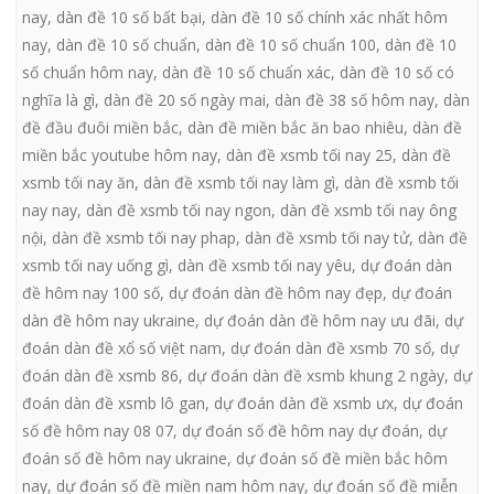
nay
,
dàn đề 10 số bất bại
,
dàn đề 10 số chính xác nhất hôm
nay
,
dàn đề 10 số chuẩn
,
dàn đề 10 số chuẩn 100
,
dàn đề 10
số chuẩn hôm nay
,
dàn đề 10 số chuẩn xác
,
dàn đề 10 số có
nghĩa là gì
,
dàn đề 20 số ngày mai
,
dàn đề 38 số hôm nay
,
dàn
đề đầu đuôi miền bắc
,
dàn đề miền bắc ăn bao nhiêu
,
dàn đề
miền bắc youtube hôm nay
,
dàn đề xsmb tối nay 25
,
dàn đề
xsmb tối nay ăn
,
dàn đề xsmb tối nay làm gì
,
dàn đề xsmb tối
nay nay
,
dàn đề xsmb tối nay ngon
,
dàn đề xsmb tối nay ông
nội
,
dàn đề xsmb tối nay phap
,
dàn đề xsmb tối nay tử
,
dàn đề
xsmb tối nay uống gì
,
dàn đề xsmb tối nay yêu
,
dự đoán dàn
đề hôm nay 100 số
,
dự đoán dàn đề hôm nay đẹp
,
dự đoán
dàn đề hôm nay ukraine
,
dự đoán dàn đề hôm nay ưu đãi
,
dự
đoán dàn đề xổ số việt nam
,
dự đoán dàn đề xsmb 70 số
,
dự
đoán dàn đề xsmb 86
,
dự đoán dàn đề xsmb khung 2 ngày
,
dự
đoán dàn đề xsmb lô gan
,
dự đoán dàn đề xsmb ưx
,
dự đoán
số đề hôm nay 08 07
,
dự đoán số đề hôm nay dự đoán
,
dự
đoán số đề hôm nay ukraine
,
dự đoán số đề miền bắc hôm
nay
,
dự đoán số đề miền nam hôm nay
,
dự đoán số đề miễn