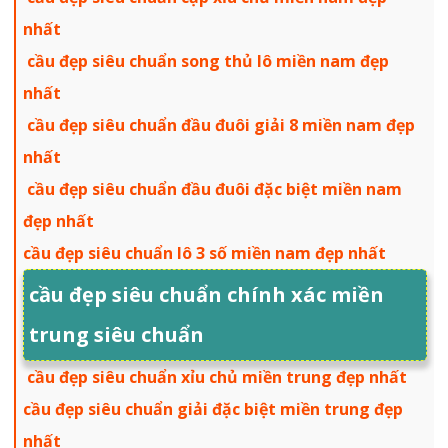
nhất
cầu đẹp siêu chuẩn song thủ lô miền nam đẹp
nhất
cầu đẹp siêu chuẩn đầu đuôi giải 8 miền nam đẹp
nhất
cầu đẹp siêu chuẩn đầu đuôi đặc biệt miền nam
đẹp nhất
cầu đẹp siêu chuẩn lô 3 số miền nam đẹp nhất
cầu đẹp siêu chuẩn chính xác miền
trung siêu chuẩn
cầu đẹp siêu chuẩn xỉu chủ miền trung đẹp nhất
cầu đẹp siêu chuẩn giải đặc biệt miền trung đẹp
nhất