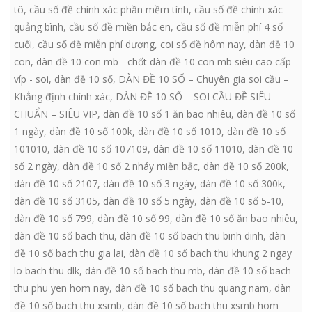
tô
,
cầu số đề chính xác phần mềm tính
,
cầu số đề chính xác
quảng bình
,
cầu số đề miền bắc en
,
cầu số đề miễn phí 4 số
cuối
,
cầu số đề miễn phí dương
,
coi số đề hôm nay
,
dàn đề 10
con
,
dàn đề 10 con mb - chốt dàn đề 10 con mb siêu cao cấp
víp - soi
,
dàn đề 10 số
,
DÀN ĐỀ 10 SỐ – Chuyên gia soi cầu –
Khẳng định chính xác
,
DÀN ĐỀ 10 SỐ – SOI CẦU ĐỀ SIÊU
CHUẨN – SIÊU VIP
,
dàn đề 10 số 1 ăn bao nhiêu
,
dàn đề 10 số
1 ngày
,
dàn đề 10 số 100k
,
dàn đề 10 số 1010
,
dàn đề 10 số
101010
,
dàn đề 10 số 107109
,
dàn đề 10 số 11010
,
dàn đề 10
số 2 ngày
,
dàn đề 10 số 2 nháy miền bắc
,
dàn đề 10 số 200k
,
dàn đề 10 số 2107
,
dàn đề 10 số 3 ngày
,
dàn đề 10 số 300k
,
dàn đề 10 số 3105
,
dàn đề 10 số 5 ngày
,
dàn đề 10 số 5-10
,
dàn đề 10 số 799
,
dàn đề 10 số 99
,
dàn đề 10 số ăn bao nhiêu
,
dàn đề 10 số bach thu
,
dàn đề 10 số bach thu binh dinh
,
dàn
đề 10 số bach thu gia lai
,
dàn đề 10 số bach thu khung 2 ngay
lo bach thu dlk
,
dàn đề 10 số bach thu mb
,
dàn đề 10 số bach
thu phu yen hom nay
,
dàn đề 10 số bach thu quang nam
,
dàn
đề 10 số bach thu xsmb
,
dàn đề 10 số bach thu xsmb hom