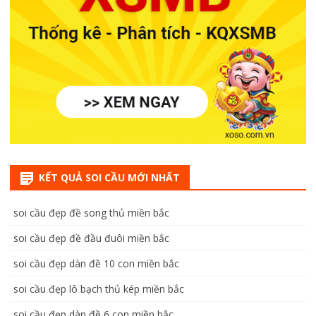
KẾT QUẢ SOI CẦU MỚI NHẤT
soi cầu đẹp đề song thủ miền bắc
soi cầu đẹp đề đầu đuôi miền bắc
soi cầu đẹp dàn đề 10 con miền bắc
soi cầu đẹp lô bạch thủ kép miền bắc
soi cầu đẹp dàn đề 6 con miền bắc