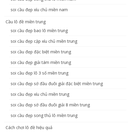
soi cầu đẹp xíu chủ miền nam
Cầu lô đề miền trung
soi cầu đẹp bao lô miền trung
soi cầu đẹp cặp xíu chủ miền trung
soi cầu đẹp đặc biệt miền trung
soi cầu đẹp giải tám miền trung
soi cầu đẹp lô 3 số miền trung
soi cầu đẹp sớ đầu đuôi giải đặc biệt miền trung
soi cầu đẹp xíu chủ miền trung
soi cầu đẹp sớ đầu đuôi giải 8 miền trung
soi cầu đẹp song thủ lô miền trung
Cách chơi lô đề hiệu quả