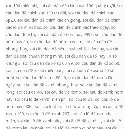
xác 100 miễn phí
,
soi cầu dàn đề chính xác 100 quảng ngãi
,
soi
cầu dàn đề chính xác 100 ưu đãi
,
soi cầu dàn đề chính xác
5p20
,
soi cầu dàn đề chính xác an giang
,
soi cầu dàn đề chính
xác lô đề miền bắc
,
soi cầu dàn đề chính xác theo ngày
,
soi
cầu dàn đề ê tô
,
soi cầu dàn đề hôm nay 9999
,
soi cầu dàn đề
hôm nay ăn
,
soi cầu dàn đề hôm nay em
,
soi cầu dàn đề
phong thủy
,
soi cầu dàn đề siêu chuẩn nhất hiện nay
,
soi cầu
dàn đề siêu chuẩn thông minh
,
soi cầu dàn đề tối nay 10 số
khung 3
,
soi cầu dàn đề xổ số 00-99
,
soi cầu dàn đề xổ số 50
,
soi cầu dàn đề xổ số miền bắc
,
soi cầu dàn đề xsmb 20 số
nuôi
,
soi cầu dàn đề xsmb 80 số
,
soi cầu dàn đề xsmb lâu
ngày
,
soi cầu dàn đề xsmb phong thuỷ
,
soi cầu dàn đề xsmb
rong
,
soi cau de vip
,
soi cau de vip xsmb
,
soi cau de xsmb hom
nay
,
soi cau lo de xsmb mien phi
,
soi cầu lô đề
,
soi cầu lô đề
hôm nay 6886
,
soi cầu lô đề miền bắc a trúng rồi
,
soi cau lô đề
xsmb 100
,
soi cầu lô đề xsmb 207
,
soi cầu lô đề xsmb ba
miền
,
soi cầu lô đề xsmb bắc
,
soi cầu lô đề xsmb it
,
soi cầu lô
đề xsmb lâu về nhất
,
soi cầu lô đề xsmb ơi hôm nay
,
soi cầu