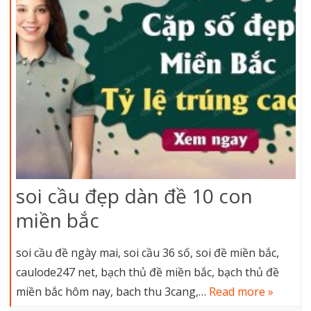
soi cầu đẹp dàn đề 10 con
miền bắc
soi cầu đề ngày mai, soi cầu 36 số, soi đề miền bắc,
caulode247 net, bạch thủ đề miền bắc, bạch thủ đề
miền bắc hôm nay, bach thu 3cang,…
Read more »