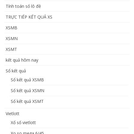
Tính toán số lô đề
TRỰC TIẾP KẾT QUẢ XS
XSMB
XSMN
XSMT
kết quả hôm nay
Sổ kết quả
Sổ kết quả XSMB
Sổ kết quả XSMN
Sổ kết quả XSMT
Vietlott
Xổ số vietlott
Xo so mega 6/45