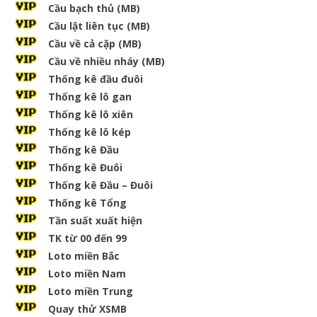
Cầu bạch thủ (MB)
Cầu lật liên tục (MB)
Cầu về cả cặp (MB)
Cầu về nhiều nháy (MB)
Thống kê đầu đuôi
Thống kê lô gan
Thống kê lô xiên
Thống kê lô kép
Thống kê Đầu
Thống kê Đuôi
Thống kê Đầu – Đuôi
Thống kê Tổng
Tần suất xuất hiện
TK từ 00 đến 99
Loto miền Bắc
Loto miền Nam
Loto miền Trung
Quay thử XSMB