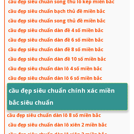
cầu đẹp siêu chuẩn song thủ lô kép miền bắc
cầu đẹp siêu chuẩn bạch thủ đề miền bắc
cầu đẹp siêu chuẩn song thủ đề miền bắc
cầu đẹp siêu chuẩn dàn đề 4 số miền bắc
cầu đẹp siêu chuẩn dàn đề 6 số miền bắc
cầu đẹp siêu chuẩn dàn đề 8 số miền bắc
cầu đẹp siêu chuẩn dàn đề 10 số miền bắc
cầu đẹp siêu chuẩn dàn lô 4 số miền bắc
cầu đẹp siêu chuẩn dàn lô 6 số miền bắc
cầu đẹp siêu chuẩn chính xác miền
bắc siêu chuẩn
cầu đẹp siêu chuẩn dàn lô 8 số miền bắc
cầu đẹp siêu chuẩn dàn lô xiên 2 miền bắc