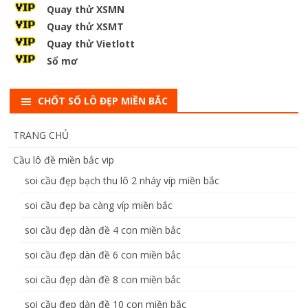
Quay thử XSMN
Quay thử XSMT
Quay thử Vietlott
Sổ mơ
CHỐT SỐ LÔ ĐẸP MIỀN BẮC
TRANG CHỦ
Cầu lô đề miền bắc vip
soi cầu đẹp bạch thu lô 2 nháy víp miền bắc
soi cầu đẹp ba càng víp miền bắc
soi cầu đẹp dàn đề 4 con miền bắc
soi cầu đẹp dàn đề 6 con miền bắc
soi cầu đẹp dàn đề 8 con miền bắc
soi cầu đẹp dàn đề 10 con miền bắc