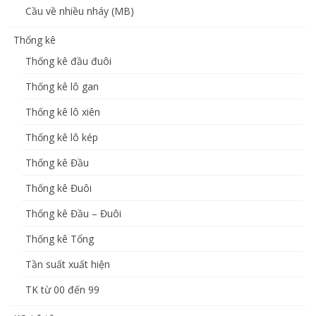
Cầu về nhiều nháy (MB)
Thống kê
Thống kê đầu đuôi
Thống kê lô gan
Thống kê lô xiên
Thống kê lô kép
Thống kê Đầu
Thống kê Đuôi
Thống kê Đầu – Đuôi
Thống kê Tổng
Tần suất xuất hiện
TK từ 00 đến 99