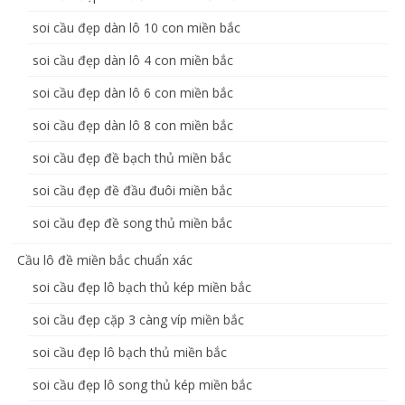
soi cầu đẹp dàn lô 10 con miền bắc
soi cầu đẹp dàn lô 4 con miền bắc
soi cầu đẹp dàn lô 6 con miền bắc
soi cầu đẹp dàn lô 8 con miền bắc
soi cầu đẹp đề bạch thủ miền bắc
soi cầu đẹp đề đầu đuôi miền bắc
soi cầu đẹp đề song thủ miền bắc
Cầu lô đề miền bắc chuẩn xác
soi cầu đẹp lô bạch thủ kép miền bắc
soi cầu đẹp cặp 3 càng víp miền bắc
soi cầu đẹp lô bạch thủ miền bắc
soi cầu đẹp lô song thủ kép miền bắc