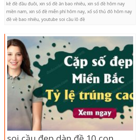
kê đề đầu đuôi
,
xin số đề ăn bao nhiêu
,
xin số đề hôm nay
miền nam
,
xin số đề miễn phí hôm nay
,
xổ số thủ đô hôm nay
đề về bao nhiêu
,
youtube soi cầu lô đề
soi cầu đẹp dàn đề 10 con