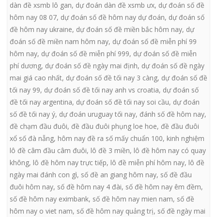
dàn đề xsmb lô gan
,
dự đoán dàn đề xsmb ưx
,
dự đoán số đề
hôm nay 08 07
,
dự đoán số đề hôm nay dự đoán
,
dự đoán số
đề hôm nay ukraine
,
dự đoán số đề miền bắc hôm nay
,
dự
đoán số đề miền nam hôm nay
,
dự đoán số đề miễn phí 99
hôm nay
,
dự đoán số đề miễn phí 999
,
dự đoán số đề miễn
phí dương
,
dự đoán số đề ngày mai định
,
dự đoán số đề ngày
mai giá cao nhất
,
dự đoán số đề tối nay 3 càng
,
dự đoán số đề
tối nay 99
,
dự đoán số đề tối nay anh vs croatia
,
dự đoán số
đề tối nay argentina
,
dự đoán số đề tối nay soi cầu
,
dự đoán
số đề tối nay ý
,
dự đoán uruguay tối nay
,
đánh số đề hôm nay
,
đề chạm đầu đuôi
,
đề đầu đuôi phụng loe hoe
,
đề đầu đuôi
xổ số đà nẵng
,
hôm nay đề ra số mấy chuẩn 100
,
kinh nghiệm
lô đề câm đầu câm đuôi
,
lô đề 3 miền
,
lô đề hôm nay có quay
không
,
lô đề hôm nay trực tiếp
,
lô đề miễn phí hôm nay
,
lô đề
ngày mai đánh con gì
,
số đề an giang hôm nay
,
số đề đầu
đuôi hôm nay
,
số đề hôm nay 4 đài
,
số đề hôm nay êm đềm
,
số đề hôm nay eximbank
,
số đề hôm nay mien nam
,
số đề
hôm nay o viet nam
,
số đề hôm nay quảng trị
,
số đề ngày mai