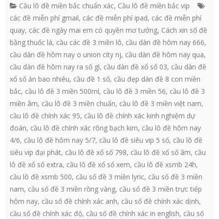
Cầu lô đề miền bắc chuẩn xác
,
Cầu lô đề miền bắc vip
các đề miễn phí gmail
,
các đề miễn phí ipad
,
các đề miễn phí
quay
,
các đề ngày mai em có quyền mơ tưởng
,
Cách xin số đề
bằng thuốc lá
,
cầu các đề 3 miền lô
,
cầu dàn đề hôm nay 666
,
cầu dàn đề hôm nay o union city nj
,
cầu dàn đề hôm nay qua
,
cầu dàn đề hôm nay ra số gì
,
cầu dàn đề xổ số 03
,
cầu dàn đề
xổ số ăn bao nhiêu
,
cầu đề 1 số
,
cầu đẹp dàn đề 8 con miền
bắc
,
cầu lô đề 3 miền 500ml
,
cầu lô đề 3 miền 56
,
cầu lô đề 3
miền âm
,
cầu lô đề 3 miền chuẩn
,
cầu lô đề 3 miền việt nam
,
cầu lô đề chính xác 95
,
cầu lô đề chính xác kinh nghiệm dự
đoán
,
cầu lô đề chính xác rông bạch kim
,
cầu lô đề hôm nay
4/6
,
cầu lô đề hôm nay 5/7
,
cầu lô đề siêu vip 5 số
,
cầu lô đề
siêu vip đại phát
,
cầu lô đề xổ số 798
,
cầu lô đề xổ số âm
,
cầu
lô đề xổ số extra
,
cầu lô đề xổ số xem
,
cầu lô đề xsmb 24h
,
cầu lô đề xsmb 500
,
cầu số đề 3 miền lyric
,
cầu số đề 3 miền
nam
,
cầu số đề 3 miền rồng vàng
,
cầu số đề 3 miền trực tiếp
hôm nay
,
cầu số đề chính xác anh
,
cầu số đề chính xác dịnh
,
cầu số đề chính xác độ
,
cầu số đề chính xác in english
,
cầu số