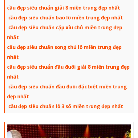
cầu đẹp siêu chuẩn giải 8 miền trung đẹp nhất
cầu đẹp siêu chuẩn bao lô miền trung đẹp nhất
cầu đẹp siêu chuẩn cặp xỉu chủ miền trung đẹp
nhất
cầu đẹp siêu chuẩn song thủ lô miền trung đẹp
nhất
cầu đẹp siêu chuẩn đầu đuôi giải 8 miền trung đẹp
nhất
cầu đẹp siêu chuẩn đầu đuôi đặc biệt miền trung
đẹp nhất
cầu đẹp siêu chuẩn lô 3 số miền trung đẹp nhất