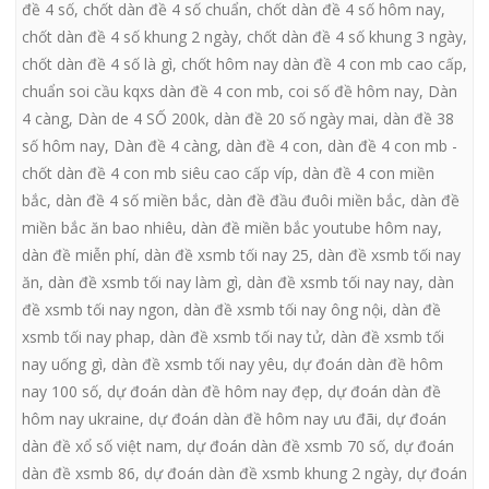
đề 4 số
,
chốt dàn đề 4 số chuẩn
,
chốt dàn đề 4 số hôm nay
,
chốt dàn đề 4 số khung 2 ngày
,
chốt dàn đề 4 số khung 3 ngày
,
chốt dàn đề 4 số là gì
,
chốt hôm nay dàn đề 4 con mb cao cấp
,
chuẩn soi cầu kqxs dàn đề 4 con mb
,
coi số đề hôm nay
,
Dàn
4 càng
,
Dàn de 4 SỐ 200k
,
dàn đề 20 số ngày mai
,
dàn đề 38
số hôm nay
,
Dàn đề 4 càng
,
dàn đề 4 con
,
dàn đề 4 con mb -
chốt dàn đề 4 con mb siêu cao cấp víp
,
dàn đề 4 con miền
bắc
,
dàn đề 4 số miền bắc
,
dàn đề đầu đuôi miền bắc
,
dàn đề
miền bắc ăn bao nhiêu
,
dàn đề miền bắc youtube hôm nay
,
dàn đề miễn phí
,
dàn đề xsmb tối nay 25
,
dàn đề xsmb tối nay
ăn
,
dàn đề xsmb tối nay làm gì
,
dàn đề xsmb tối nay nay
,
dàn
đề xsmb tối nay ngon
,
dàn đề xsmb tối nay ông nội
,
dàn đề
xsmb tối nay phap
,
dàn đề xsmb tối nay tử
,
dàn đề xsmb tối
nay uống gì
,
dàn đề xsmb tối nay yêu
,
dự đoán dàn đề hôm
nay 100 số
,
dự đoán dàn đề hôm nay đẹp
,
dự đoán dàn đề
hôm nay ukraine
,
dự đoán dàn đề hôm nay ưu đãi
,
dự đoán
dàn đề xổ số việt nam
,
dự đoán dàn đề xsmb 70 số
,
dự đoán
dàn đề xsmb 86
,
dự đoán dàn đề xsmb khung 2 ngày
,
dự đoán