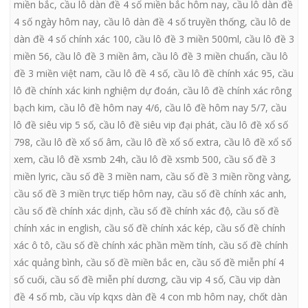
miền bắc
,
cầu lô dàn đề 4 số miền bắc hôm nay
,
cầu lô dàn đề
4 số ngày hôm nay
,
cầu lô dàn đề 4 số truyền thống
,
cầu lô de
dàn đề 4 số chính xác 100
,
cầu lô đề 3 miền 500ml
,
cầu lô đề 3
miền 56
,
cầu lô đề 3 miền âm
,
cầu lô đề 3 miền chuẩn
,
cầu lô
đề 3 miền việt nam
,
cầu lô đề 4 số
,
cầu lô đề chính xác 95
,
cầu
lô đề chính xác kinh nghiệm dự đoán
,
cầu lô đề chính xác rông
bạch kim
,
cầu lô đề hôm nay 4/6
,
cầu lô đề hôm nay 5/7
,
cầu
lô đề siêu vip 5 số
,
cầu lô đề siêu vip đại phát
,
cầu lô đề xổ số
798
,
cầu lô đề xổ số âm
,
cầu lô đề xổ số extra
,
cầu lô đề xổ số
xem
,
cầu lô đề xsmb 24h
,
cầu lô đề xsmb 500
,
cầu số đề 3
miền lyric
,
cầu số đề 3 miền nam
,
cầu số đề 3 miền rồng vàng
,
cầu số đề 3 miền trực tiếp hôm nay
,
cầu số đề chính xác anh
,
cầu số đề chính xác dịnh
,
cầu số đề chính xác độ
,
cầu số đề
chính xác in english
,
cầu số đề chính xác kép
,
cầu số đề chính
xác ô tô
,
cầu số đề chính xác phần mềm tính
,
cầu số đề chính
xác quảng bình
,
cầu số đề miền bắc en
,
cầu số đề miễn phí 4
số cuối
,
cầu số đề miễn phí dương
,
cầu vip 4 số
,
Cầu vip dàn
đề 4 số mb
,
cầu víp kqxs dàn đề 4 con mb hôm nay
,
chốt dàn