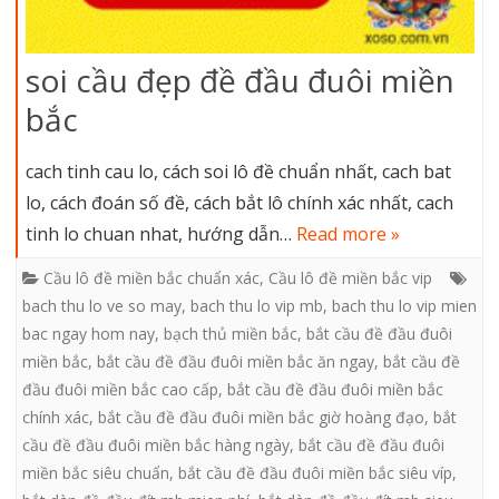
soi cầu đẹp đề đầu đuôi miền
bắc
cach tinh cau lo, cách soi lô đề chuẩn nhất, cach bat
lo, cách đoán số đề, cách bắt lô chính xác nhất, cach
tinh lo chuan nhat, hướng dẫn…
Read more »
Cầu lô đề miền bắc chuẩn xác
,
Cầu lô đề miền bắc vip
bach thu lo ve so may
,
bach thu lo vip mb
,
bach thu lo vip mien
bac ngay hom nay
,
bạch thủ miền bắc
,
bắt cầu đề đầu đuôi
miền bắc
,
bắt cầu đề đầu đuôi miền bắc ăn ngay
,
bắt cầu đề
đầu đuôi miền bắc cao cấp
,
bắt cầu đề đầu đuôi miền bắc
chính xác
,
bắt cầu đề đầu đuôi miền bắc giờ hoàng đạo
,
bắt
cầu đề đầu đuôi miền bắc hàng ngày
,
bắt cầu đề đầu đuôi
miền bắc siêu chuẩn
,
bắt cầu đề đầu đuôi miền bắc siêu víp
,