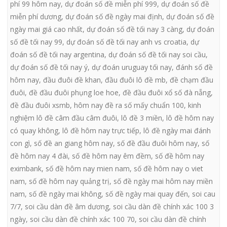
phí 99 hôm nay
,
dự đoán số đề miễn phí 999
,
dự đoán số đề
miễn phí dương
,
dự đoán số đề ngày mai định
,
dự đoán số đề
ngày mai giá cao nhất
,
dự đoán số đề tối nay 3 càng
,
dự đoán
số đề tối nay 99
,
dự đoán số đề tối nay anh vs croatia
,
dự
đoán số đề tối nay argentina
,
dự đoán số đề tối nay soi cầu
,
dự đoán số đề tối nay ý
,
dự đoán uruguay tối nay
,
đánh số đề
hôm nay
,
đầu đuôi đề khan
,
đầu đuôi lô đề mb
,
đề chạm đầu
đuôi
,
đề đầu đuôi phụng loe hoe
,
đề đầu đuôi xổ số đà nẵng
,
đề đầu đuôi xsmb
,
hôm nay đề ra số mấy chuẩn 100
,
kinh
nghiệm lô đề câm đầu câm đuôi
,
lô đề 3 miền
,
lô đề hôm nay
có quay không
,
lô đề hôm nay trực tiếp
,
lô đề ngày mai đánh
con gì
,
số đề an giang hôm nay
,
số đề đầu đuôi hôm nay
,
số
đề hôm nay 4 đài
,
số đề hôm nay êm đềm
,
số đề hôm nay
eximbank
,
số đề hôm nay mien nam
,
số đề hôm nay o viet
nam
,
số đề hôm nay quảng trị
,
số đề ngày mai hôm nay miền
nam
,
số đề ngày mai không
,
số đề ngày mai quay đến
,
soi cau
7/7
,
soi cầu dàn đề âm dương
,
soi cầu dàn đề chính xác 100 3
ngày
,
soi cầu dàn đề chính xác 100 70
,
soi cầu dàn đề chính