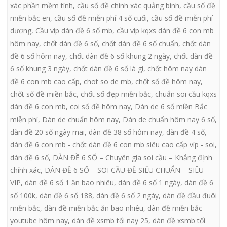
xác phần mềm tính
,
cầu số đề chính xác quảng bình
,
cầu số đề
miền bắc en
,
cầu số đề miễn phí 4 số cuối
,
cầu số đề miễn phí
dương
,
Cầu vip dàn đề 6 số mb
,
cầu víp kqxs dàn đề 6 con mb
hôm nay
,
chốt dàn đề 6 số
,
chốt dàn đề 6 số chuẩn
,
chốt dàn
đề 6 số hôm nay
,
chốt dàn đề 6 số khung 2 ngày
,
chốt dàn đề
6 số khung 3 ngày
,
chốt dàn đề 6 số là gì
,
chốt hôm nay dàn
đề 6 con mb cao cấp
,
chot so de mb
,
chốt số đề hôm nay
,
chốt số đề miền bắc
,
chốt số đẹp miền bắc
,
chuẩn soi cầu kqxs
dàn đề 6 con mb
,
coi số đề hôm nay
,
Dàn de 6 số miền Bắc
miễn phí
,
Dàn de chuẩn hôm nay
,
Dàn de chuẩn hôm nay 6 số
,
dàn đề 20 số ngày mai
,
dàn đề 38 số hôm nay
,
dàn đề 4 số
,
dàn đề 6 con mb - chốt dàn đề 6 con mb siêu cao cấp víp - soi
,
dàn đề 6 số
,
DÀN ĐỀ 6 SỐ – Chuyên gia soi cầu – Khẳng định
chính xác
,
DÀN ĐỀ 6 SỐ – SOI CẦU ĐỀ SIÊU CHUẨN – SIÊU
VIP
,
dàn đề 6 số 1 ăn bao nhiêu
,
dàn đề 6 số 1 ngày
,
dàn đề 6
số 100k
,
dàn đề 6 số 188
,
dàn đề 6 số 2 ngày
,
dàn đề đầu đuôi
miền bắc
,
dàn đề miền bắc ăn bao nhiêu
,
dàn đề miền bắc
youtube hôm nay
,
dàn đề xsmb tối nay 25
,
dàn đề xsmb tối