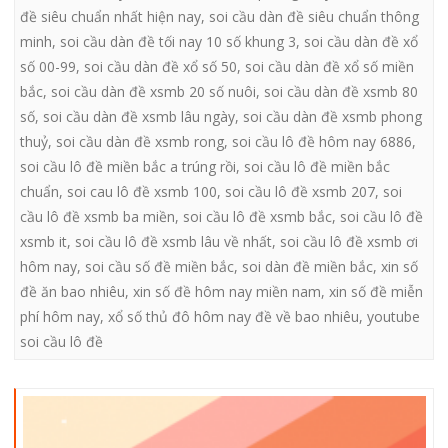
đề siêu chuẩn nhất hiện nay
,
soi cầu dàn đề siêu chuẩn thông
minh
,
soi cầu dàn đề tối nay 10 số khung 3
,
soi cầu dàn đề xổ
số 00-99
,
soi cầu dàn đề xổ số 50
,
soi cầu dàn đề xổ số miền
bắc
,
soi cầu dàn đề xsmb 20 số nuôi
,
soi cầu dàn đề xsmb 80
số
,
soi cầu dàn đề xsmb lâu ngày
,
soi cầu dàn đề xsmb phong
thuỷ
,
soi cầu dàn đề xsmb rong
,
soi cầu lô đề hôm nay 6886
,
soi cầu lô đề miền bắc a trúng rồi
,
soi cầu lô đề miền bắc
chuẩn
,
soi cau lô đề xsmb 100
,
soi cầu lô đề xsmb 207
,
soi
cầu lô đề xsmb ba miền
,
soi cầu lô đề xsmb bắc
,
soi cầu lô đề
xsmb it
,
soi cầu lô đề xsmb lâu về nhất
,
soi cầu lô đề xsmb ơi
hôm nay
,
soi cầu số đề miền bắc
,
soi dàn đề miền bắc
,
xin số
đề ăn bao nhiêu
,
xin số đề hôm nay miền nam
,
xin số đề miễn
phí hôm nay
,
xổ số thủ đô hôm nay đề về bao nhiêu
,
youtube
soi cầu lô đề