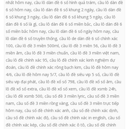
nhất hôm nay
,
cầu lô dàn đề 6 số hình quả trám
,
cầu lô dàn đề
6 số hôm nay
,
cầu lô dàn đề 6 số khung 2 ngày
,
cầu lô dàn đề
6 số khung 3 ngày
,
cầu lô dàn đề 6 số khung 5 ngày
,
cầu lô
dàn đề 6 số là gì
,
cầu lô dàn đề 6 số miền bắc
,
cầu lô dàn đề 6
số miền bắc hôm nay
,
cầu lô dàn đề 6 số ngày hôm nay
,
cầu
lô dàn đề 6 số truyền thống
,
cầu lô de dàn đề 6 số chính xác
100
,
cầu lô đề 3 miền 500ml
,
cầu lô đề 3 miền 56
,
cầu lô đề 3
miền âm
,
cầu lô đề 3 miền chuẩn
,
cầu lô đề 3 miền việt nam
,
cầu lô đề chính xác 95
,
cầu lô đề chính xác kinh nghiệm dự
đoán
,
cầu lô đề chính xác rông bạch kim
,
cầu lô đề hôm nay
4/6
,
cầu lô đề hôm nay 5/7
,
cầu lô đề siêu vip 5 số
,
cầu lô đề
siêu vip đại phát
,
cầu lô đề xổ số 798
,
cầu lô đề xổ số âm
,
cầu
lô đề xổ số extra
,
cầu lô đề xổ số xem
,
cầu lô đề xsmb 24h
,
cầu lô đề xsmb 500
,
cầu số đề 3 miền lyric
,
cầu số đề 3 miền
nam
,
cầu số đề 3 miền rồng vàng
,
cầu số đề 3 miền trực tiếp
hôm nay
,
cầu số đề chính xác anh
,
cầu số đề chính xác dịnh
,
cầu số đề chính xác độ
,
cầu số đề chính xác in english
,
cầu số
đề chính xác kép
,
cầu số đề chính xác ô tô
,
cầu số đề chính