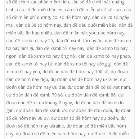
số đề chính xác phần mềm tính
,
cầu số đề chính xác quảng
bình
,
cầu số đề miền bắc en
,
cầu số đề miễn phí 4 số cuối
,
cầu
số đề miễn phí dương
,
coi số đề hôm nay
,
dàn đề 20 số ngày
mai
,
dàn đề 38 số hôm nay
,
dàn đề đầu đuôi miền bắc
,
dàn đề
miền bắc ăn bao nhiêu
,
dàn đề miền bắc youtube hôm nay
,
dàn đề xsmb tối nay 25
,
dàn đề xsmb tối nay ăn
,
dàn đề xsmb
tối nay làm gì
,
dàn đề xsmb tối nay nay
,
dàn đề xsmb tối nay
ngon
,
dàn đề xsmb tối nay ông nội
,
dàn đề xsmb tối nay phap
,
dàn đề xsmb tối nay tử
,
dàn đề xsmb tối nay uống gì
,
dàn đề
xsmb tối nay yêu
,
dự đoán dàn đề hôm nay 100 số
,
dự đoán
dàn đề hôm nay đẹp
,
dự đoán dàn đề hôm nay ukraine
,
dự
đoán dàn đề hôm nay ưu đãi
,
dự đoán dàn đề xổ số việt nam
,
dự đoán dàn đề xsmb 70 số
,
dự đoán dàn đề xsmb 86
,
dự
đoán dàn đề xsmb khung 2 ngày
,
dự đoán dàn đề xsmb lô
gan
,
dự đoán dàn đề xsmb ưx
,
dự đoán đề đầu đuôi
,
dự đoán
số đề hôm nay 08 07
,
dự đoán số đề hôm nay dự đoán
,
dự
đoán số đề hôm nay ukraine
,
dự đoán số đề miền bắc hôm
nay
,
dự đoán số đề miền nam hôm nay
,
dự đoán số đề miễn