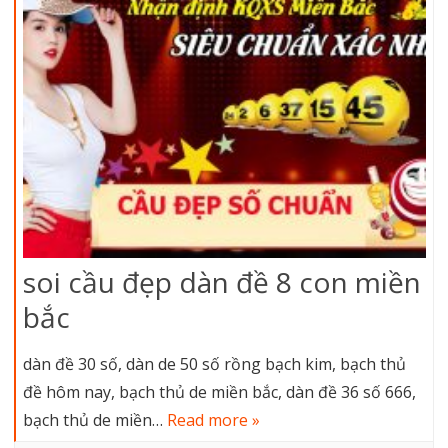
soi cầu đẹp dàn đề 8 con miền
bắc
dàn đề 30 số, dàn de 50 số rồng bạch kim, bạch thủ
đề hôm nay, bạch thủ de miền bắc, dàn đề 36 số 666,
bạch thủ de miền…
Read more »