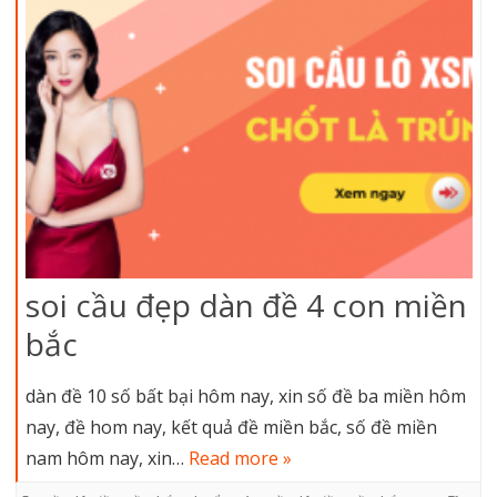
soi cầu đẹp dàn đề 4 con miền
bắc
dàn đề 10 số bất bại hôm nay, xin số đề ba miền hôm
nay, đề hom nay, kết quả đề miền bắc, số đề miền
nam hôm nay, xin…
Read more »