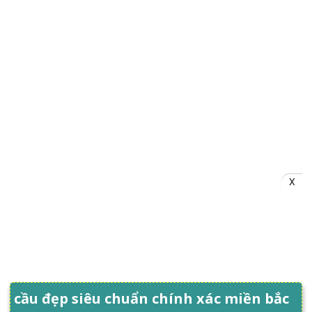
cầu đẹp siêu chuẩn chính xác miền bắc