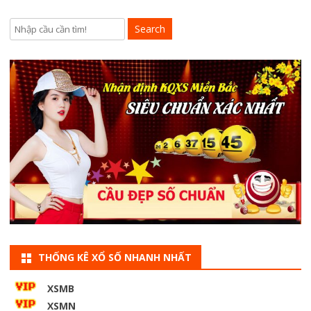
Search
THỐNG KÊ XỔ SỐ NHANH NHẤT
XSMB
XSMN