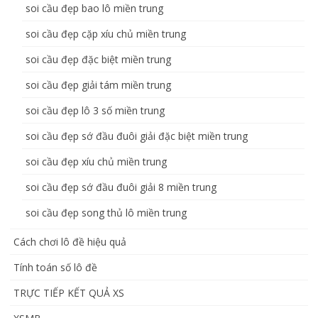
soi cầu đẹp bao lô miền trung
soi cầu đẹp cặp xíu chủ miền trung
soi cầu đẹp đặc biệt miền trung
soi cầu đẹp giải tám miền trung
soi cầu đẹp lô 3 số miền trung
soi cầu đẹp sớ đầu đuôi giải đặc biệt miền trung
soi cầu đẹp xíu chủ miền trung
soi cầu đẹp sớ đầu đuôi giải 8 miền trung
soi cầu đẹp song thủ lô miền trung
Cách chơi lô đề hiệu quả
Tính toán số lô đề
TRỰC TIẾP KẾT QUẢ XS