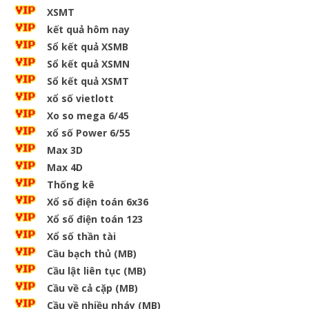
XSMT
kết quả hôm nay
Sổ kết quả XSMB
Sổ kết quả XSMN
Sổ kết quả XSMT
xổ số vietlott
Xo so mega 6/45
xổ số Power 6/55
Max 3D
Max 4D
Thống kê
Xổ số điện toán 6x36
Xổ số điện toán 123
Xổ số thần tài
Cầu bạch thủ (MB)
Cầu lật liên tục (MB)
Cầu về cả cặp (MB)
Cầu về nhiều nháy (MB)