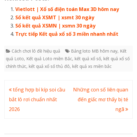
Vietlott | Xổ số điện toán Max 3D hôm nay
Sổ kết quả XSMT | xsmt 30 ngày
Sổ kết quả XSMN | xsmn 30 ngày
Trực tiếp Kết quả xổ số 3 miền nhanh nhất
Cách chơi lô đề hiệu quả
Bảng loto MB hôm nay
,
Kết
quả Loto
,
Kết quả Loto miền Bắc
,
kết quả xổ số
,
kết quả xổ số
chính thức
,
kết quả xổ số thủ đô
,
kết quả xs miền bắc
Điều
tổng hợp bí kíp soi cầu
Những con số liên quan
hướng
bắt lô rơi chuẩn nhất
đến giấc mơ thấy bị té
bài
2026
ngã
viết