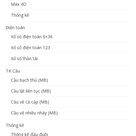
Max 4D
Thống kê
Điện toán
Xổ số điện toán 6×36
Xổ số điện toán 123
Xổ số thần tài
TK Cầu
Cầu bạch thủ (MB)
Cầu lật liên tục (MB)
Cầu về cả cặp (MB)
Cầu về nhiều nháy (MB)
Thống kê
Thống kê đầu đuôi