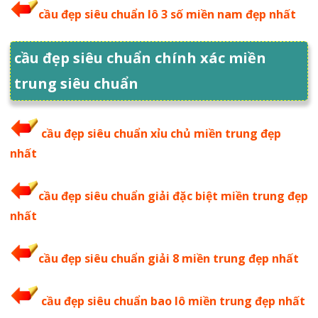
cầu đẹp siêu chuẩn lô 3 số miền nam đẹp nhất
cầu đẹp siêu chuẩn chính xác miền
trung siêu chuẩn
cầu đẹp siêu chuẩn xỉu chủ miền trung đẹp
nhất
cầu đẹp siêu chuẩn giải đặc biệt miền trung đẹp
nhất
cầu đẹp siêu chuẩn giải 8 miền trung đẹp nhất
cầu đẹp siêu chuẩn bao lô miền trung đẹp nhất