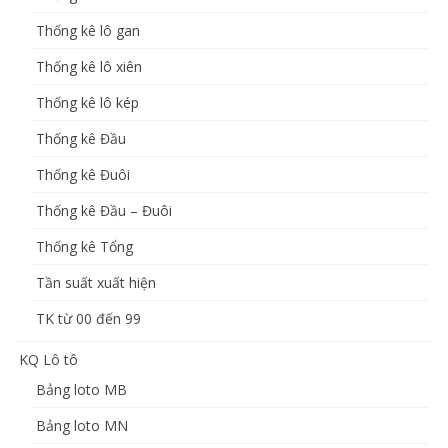
Thống kê lô gan
Thống kê lô xiên
Thống kê lô kép
Thống kê Đầu
Thống kê Đuôi
Thống kê Đầu – Đuôi
Thống kê Tổng
Tần suất xuất hiện
TK từ 00 đến 99
KQ Lô tô
Bảng loto MB
Bảng loto MN