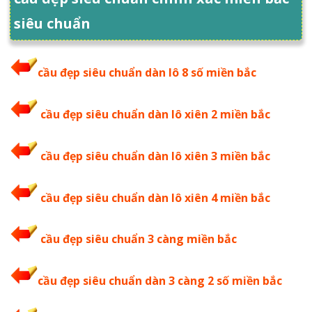
siêu chuẩn
cầu đẹp siêu chuẩn dàn lô 8 số miền bắc
cầu đẹp siêu chuẩn dàn lô xiên 2 miền bắc
cầu đẹp siêu chuẩn dàn lô xiên 3 miền bắc
cầu đẹp siêu chuẩn dàn lô xiên 4 miền bắc
cầu đẹp siêu chuẩn 3 càng miền bắc
cầu đẹp siêu chuẩn dàn 3 càng 2 số miền bắc