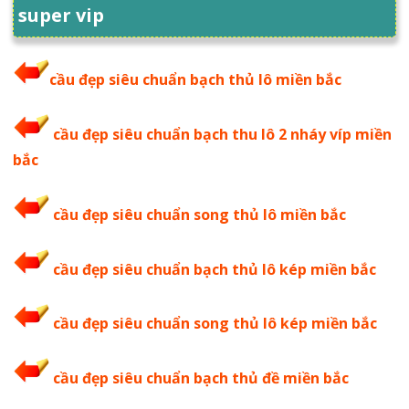
super vip
cầu đẹp siêu chuẩn bạch thủ lô miền bắc
cầu đẹp siêu chuẩn bạch thu lô 2 nháy víp miền
bắc
cầu đẹp siêu chuẩn song thủ lô miền bắc
cầu đẹp siêu chuẩn bạch thủ lô kép miền bắc
cầu đẹp siêu chuẩn song thủ lô kép miền bắc
cầu đẹp siêu chuẩn bạch thủ đề miền bắc