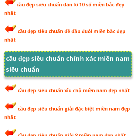
cầu đẹp siêu chuẩn dàn lô 10 số miền bắc đẹp
nhất
cầu đẹp siêu chuẩn đề đầu đuôi miền bắc đẹp
nhất
cầu đẹp siêu chuẩn chính xác miền nam
siêu chuẩn
cầu đẹp siêu chuẩn xỉu chủ miền nam đẹp nhất
cầu đẹp siêu chuẩn giải đặc biệt miền nam đẹp
nhất
cầu đẹp siêu chuẩn giải 8 miền nam đẹp nhất