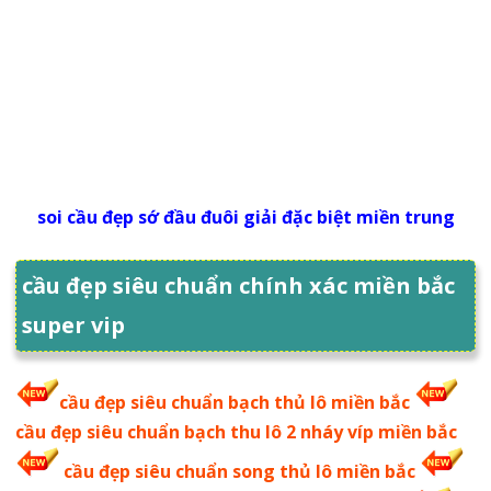
soi cầu đẹp sớ đầu đuôi giải đặc biệt miền trung
cầu đẹp siêu chuẩn chính xác miền bắc
super vip
cầu đẹp siêu chuẩn bạch thủ lô miền bắc
cầu đẹp siêu chuẩn bạch thu lô 2 nháy víp miền bắc
cầu đẹp siêu chuẩn song thủ lô miền bắc