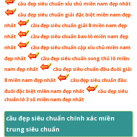
cầu đẹp siêu chuẩn xỉu chủ miền nam đẹp nhất
cầu đẹp siêu chuẩn giải đặc biệt miền nam đẹp
nhất
cầu đẹp siêu chuẩn giải 8 miền nam đẹp
nhất
cầu đẹp siêu chuẩn bao lô miền nam đẹp
nhất
cầu đẹp siêu chuẩn cặp xỉu chủ miền nam
đẹp nhất
cầu đẹp siêu chuẩn song thủ lô miền
nam đẹp nhất
cầu đẹp siêu chuẩn đầu đuôi giải
8 miền nam đẹp nhất
cầu đẹp siêu chuẩn đầu
đuôi đặc biệt miền nam đẹp nhất
cầu đẹp siêu
chuẩn lô 3 số miền nam đẹp nhất
cầu đẹp siêu chuẩn chính xác miền
trung siêu chuẩn