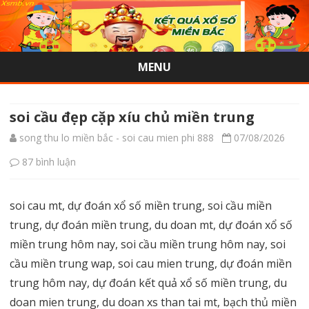
MENU
Skip
to
content
soi cầu đẹp cặp xíu chủ miền trung
song thu lo miền bắc - soi cau mien phi 888
07/08/2026
ở
87 bình luận
soi
soi cau mt, dự đoán xổ số miền trung, soi cầu miền
cầu
trung, dự đoán miền trung, du doan mt, dự đoán xổ số
đẹp
miền trung hôm nay, soi cầu miền trung hôm nay, soi
cặp
cầu miền trung wap, soi cau mien trung, dự đoán miền
trung hôm nay, dự đoán kết quả xổ số miền trung, du
xíu
doan mien trung, du doan xs than tai mt, bạch thủ miền
chủ