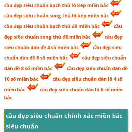
cầu đẹp siêu chuẩn bạch thủ lô kép miền bắc
cầu đẹp siêu chuẩn song thủ lô kép miền bắc
cầu đẹp siêu chuẩn bạch thủ đề miền bắc
cầu
đẹp siêu chuẩn song thủ đề miền bắc
cầu đẹp
siêu chuẩn dàn đề 4 số miền bắc
cầu đẹp siêu
chuẩn dàn đề 6 số miền bắc
cầu đẹp siêu chuẩn
dàn đề 8 số miền bắc
cầu đẹp siêu chuẩn dàn đề
10 số miền bắc
cầu đẹp siêu chuẩn dàn lô 4 số
miền bắc
cầu đẹp siêu chuẩn dàn lô 6 số miền
bắc
cầu đẹp siêu chuẩn chính xác miền bắc
siêu chuẩn