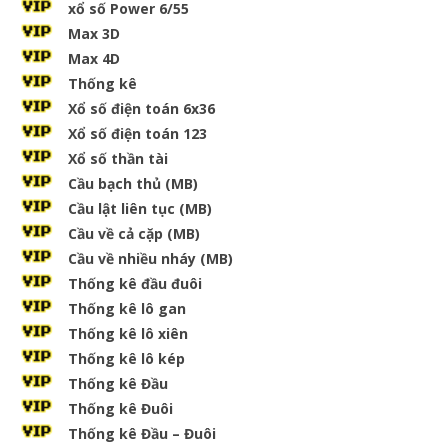
xổ số Power 6/55
Max 3D
Max 4D
Thống kê
Xổ số điện toán 6x36
Xổ số điện toán 123
Xổ số thần tài
Cầu bạch thủ (MB)
Cầu lật liên tục (MB)
Cầu về cả cặp (MB)
Cầu về nhiều nháy (MB)
Thống kê đầu đuôi
Thống kê lô gan
Thống kê lô xiên
Thống kê lô kép
Thống kê Đầu
Thống kê Đuôi
Thống kê Đầu – Đuôi