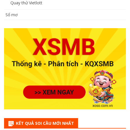
Quay thử Vietlott
Sổ mơ
KẾT QUẢ SOI CẦU MỚI NHẤT