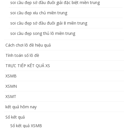
soi cầu đẹp sớ đầu đuôi giải đặc biệt miền trung
soi cầu đẹp xíu chủ miền trung
soi cầu đẹp sớ đầu đuôi giải 8 miền trung
soi cầu đẹp song thủ lô miền trung
Cách chơi lô đề hiệu quả
Tính toán số lô đề
TRỰC TIẾP KẾT QUẢ XS
XSMB
XSMN
XSMT
kết quả hôm nay
Sổ kết quả
Sổ kết quả XSMB