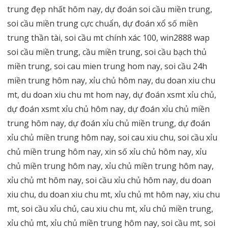
trung đẹp nhất hôm nay, dự đoán soi cầu miền trung,
miền
soi cầu miền trung cực chuẩn, dự đoán xổ số miền
trung
trung thần tài, soi cầu mt chính xác 100, win2888 wap
soi cầu miền trung, cầu miền trung, soi cầu bạch thủ
miền trung, soi cau mien trung hom nay, soi cầu 24h
miền trung hôm nay, xỉu chủ hôm nay, du doan xiu chu
mt, du doan xiu chu mt hom nay, dự đoán xsmt xỉu chủ,
dự đoán xsmt xỉu chủ hôm nay, dự đoán xỉu chủ miền
trung hôm nay, dự đoán xỉu chủ miền trung, dự đoán
xỉu chủ miền trung hôm nay, soi cau xiu chu, soi cầu xỉu
chủ miền trung hôm nay, xin số xỉu chủ hôm nay, xỉu
chủ miền trung hôm nay, xỉu chủ miền trung hôm nay,
xỉu chủ mt hôm nay, soi cầu xỉu chủ hôm nay, du doan
xiu chu, du doan xiu chu mt, xỉu chủ mt hôm nay, xiu chu
mt, soi cầu xỉu chủ, cau xiu chu mt, xỉu chủ miền trung,
xỉu chủ mt, xỉu chủ miền trung hôm nay, soi cầu mt, soi