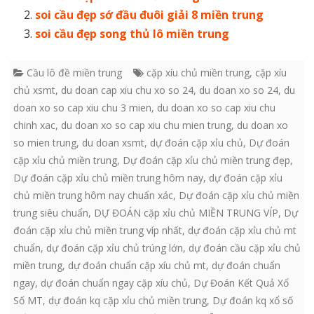
soi cầu đẹp sớ đầu đuôi giải 8 miền trung
soi cầu đẹp song thủ lô miền trung
Cầu lô đề miền trung
cặp xíu chủ miền trung
,
cặp xíu
chủ xsmt
,
du doan cap xiu chu xo so 24
,
du doan xo so 24
,
du
doan xo so cap xiu chu 3 mien
,
du doan xo so cap xiu chu
chinh xac
,
du doan xo so cap xiu chu mien trung
,
du doan xo
so mien trung
,
du doan xsmt
,
dự đoán cặp xỉu chủ
,
Dự đoán
cặp xỉu chủ miền trung
,
Dự đoán cặp xỉu chủ miền trung đẹp
,
Dự đoán cặp xỉu chủ miền trung hôm nay
,
dự đoán cặp xỉu
chủ miền trung hôm nay chuẩn xác
,
Dự đoán cặp xỉu chủ miền
trung siêu chuẩn
,
DỰ ĐOÁN cặp xỉu chủ MIỀN TRUNG VÍP
,
Dự
đoán cặp xỉu chủ miền trung víp nhất
,
dự đoán cặp xỉu chủ mt
chuẩn
,
dự đoán cặp xỉu chủ trúng lớn
,
dự đoán cầu cặp xỉu chủ
miền trung
,
dự đoán chuẩn cặp xíu chủ mt
,
dự đoán chuẩn
ngay
,
dự đoán chuẩn ngay cặp xíu chủ
,
Dự Đoán Kết Quả Xổ
Số MT
,
dự đoán kq cặp xỉu chủ miền trung
,
Dự đoán kq xổ số