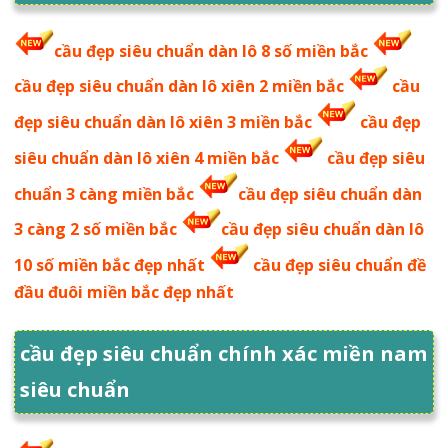
cầu đẹp siêu chuẩn dàn lô 8 số miền bắc
cầu đẹp siêu chuẩn dàn lô xiên 2 miền bắc
cầu
đẹp siêu chuẩn dàn lô xiên 3 miền bắc
cầu đẹp
siêu chuẩn dàn lô xiên 4 miền bắc
cầu đẹp siêu
chuẩn 3 càng miền bắc
cầu đẹp siêu chuẩn dàn
3 càng 2 số miền bắc
cầu đẹp siêu chuẩn dàn lô
10 số miền bắc đẹp nhất
cầu đẹp siêu chuẩn đề
đầu đuôi miền bắc đẹp nhất
cầu đẹp siêu chuẩn chính xác miền nam
siêu chuẩn