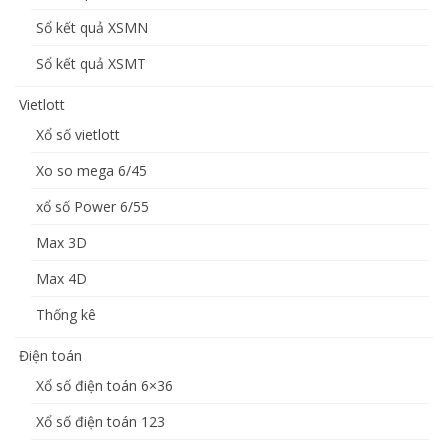
Sổ kết quả XSMN
Sổ kết quả XSMT
Vietlott
Xổ số vietlott
Xo so mega 6/45
xổ số Power 6/55
Max 3D
Max 4D
Thống kê
Điện toán
Xổ số điện toán 6×36
Xổ số điện toán 123