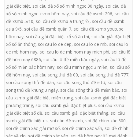
giải đặc biệt
,
soi cầu đề xổ số minh ngọc 30 ngày
,
soi cầu đề
xổ số minh ngọc xsmb hôm nay
,
soi cầu đề xsmb 206
,
soi cầu
đề xsmb 5/10
,
soi cầu đề xsmb a trung rồi
,
soi cầu đề xsmb
asia 9/5
,
soi cầu đề xsmb quận 7
,
soi cầu đề xsmb youtube
hôm nay
,
soi cầu giải đặc biệt xổ số ân thi
,
soi cầu giải đặc biệt
xổ số ăn thông
,
soi cau lo de dep
,
soi cau lo de mb
,
soi cau lo
de mb hom nay
,
soi cau lo de mb hom nay mien phi
,
soi cầu lô
đề hôm nay 6886
,
soi cầu lô đề miền bắc ngày
,
soi cầu lô đề
xổ số miền bắc hôm nay
,
soi cầu minh ngọc 3 miền
,
soi cầu số
đề hôm nay
,
soi cầu song thủ đề 00
,
soi cầu song thủ đề 777
,
soi cầu song thủ đề dàn
,
soi cầu song thủ đề ê tô
,
soi cầu
song thủ đề khung 3 ngày
,
soi cầu sông thủ đề miền bắc
,
soi
cầu xsmb giải đặc biệt miền trung
,
soi cầu xsmb giải đặc biệt
phương trang
,
soi cầu xsmb giải đặc biệt plus
,
soi cầu xsmb
giải đặc biệt số đề
,
soi cầu xsmb giải đặc biệt tháng
,
soi cầu
xsmb giải đặc biệt us
,
soi dàn đề xsmb
,
soi đề chính xác 300
,
soi đề chính xác giải mơ số
,
soi đề chính xác vấn
,
soi đề chính
xác về clo
,
soi đề chính xác yên
,
soi đề hôm nay 03 mai đánh