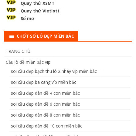
Quay thử XSMT
Quay thử Vietlott
Sổ mơ
CHỐT SỐ LÔ ĐẸP MIỀN BẮC
TRANG CHỦ
Cầu lô đề miền bắc vip
soi cầu đẹp bạch thu lô 2 nháy víp miền bắc
soi cầu đẹp ba càng víp miền bắc
soi cầu đẹp dàn đề 4 con miền bắc
soi cầu đẹp dàn đề 6 con miền bắc
soi cầu đẹp dàn đề 8 con miền bắc
soi cầu đẹp dàn đề 10 con miền bắc