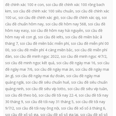
đề chính xác 100 e con
,
soi cầu đề chính xác 100 rồng bach
kim
,
soi cầu đề chính xác 100 siêu chuẩn
,
soi cầu đề chính xác
100 uc
,
soi cầu đề chính xác giờ
,
soi cầu đề chính xác qq
,
soi
cầu đề chuẩn hôm nay
,
soi cầu đề hôm nay 568
,
soi cầu đề
hôm nay easy
,
soi cầu đề hôm nay hải nguyễn
,
soi cầu đề
hôm nay về con gì
,
soi cầu đề ielts
,
soi cầu đề miền bắc â
tháng 7
,
soi cầu đề miền bắc miễn phí
,
soi cầu đề miễn phí 00
00
,
soi cầu đề miễn phí 4 càng miền bắc
,
soi cầu đề miễn phí
đàn
,
soi cầu đề minh ngọc 2022
,
soi cầu đề minh ngọc 4/7/2
,
soi cầu đề minh ngọc kết quả
,
soi cầu đề ngày mai 16
,
soi cầu
đề ngày mai 7/6
,
soi cầu đề ngày mai ăn
,
soi cầu đề ngày mai
ăn gì
,
soi cầu đề ngày mai dự đoán
,
soi cầu đề ngày mai
quảng ngãi
,
soi cầu đề siêu chuẩn huế
,
soi cầu đề siêu chuẩn
quảng ninh
,
soi cầu đề siêu víp lotto
,
soi cầu đề siêu víp tuần
,
soi cầu đề theo bộ
,
soi cầu đề tối nay 22-4
,
soi cầu đề tối nay
30 tháng 9
,
soi cầu đề tối nay 31 tháng 5
,
soi cầu đề tối nay
9/7/2
,
soi cầu đề tối nay ông nội
,
soi cầu đề xổ số ă tháng 6
,
soi cầu đề xổ số gia
,
soi cầu đề xổ số gia lai
,
soi cầu đề xổ số