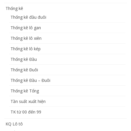
Thống kê
Thống kê đầu đuôi
Thống kê lô gan
Thống kê lô xiên
Thống kê lô kép
Thống kê Đầu
Thống kê Đuôi
Thống kê Đầu – Đuôi
Thống kê Tổng
Tần suất xuất hiện
TK từ 00 đến 99
KQ Lô tô