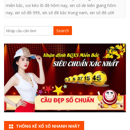
miền bắc
,
soi kèo lô đề hôm nay
,
xin số de kiên giang hôm
nay
,
xin số đề 999
,
xin số đề bắc trung nam
,
xin số đề ướt
Search
THỐNG KÊ XỔ SỐ NHANH NHẤT