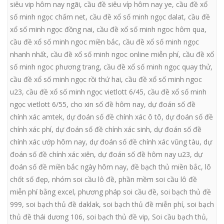
siêu vip hôm nay ngãi
,
cầu đề siêu víp hôm nay ye
,
cầu đề xổ
số minh ngọc chấm net
,
cầu đề xổ số minh ngọc dalat
,
cầu đề
xổ số minh ngọc đồng nai
,
cầu đề xổ số minh ngoc hôm qua
,
cầu đề xổ số minh ngoc miền bắc
,
cầu đề xổ số minh ngọc
nhanh nhất
,
cầu đề xổ số minh ngoc online miễn phí
,
cầu đề xổ
số minh ngoc phương trang
,
cầu đề xổ số minh ngọc quay thử
,
cầu đề xổ số minh ngọc rồi thứ hai
,
cầu đề xổ số minh ngoc
u23
,
cầu đề xổ số minh ngọc vietlott 6/45
,
cầu đề xổ số minh
ngọc vietlott 6/55
,
cho xin số đề hôm nay
,
dự đoán số đề
chính xác amtek
,
dự đoán số đề chính xác ô tô
,
dự đoán số đề
chính xác phí
,
dự đoán số đề chính xác sinh
,
dự đoán số đề
chính xác ướp hôm nay
,
dự đoán số đề chính xác vũng tàu
,
dự
đoán số đề chính xác xiên
,
dự đoán số đề hôm nay u23
,
dự
đoán số đề miền bắc ngày hôm nay
,
đề bạch thủ miền bắc
,
lô
chốt số đẹp
,
nhóm soi cầu lô đề
,
phần mềm soi cầu lô đề
miễn phí bằng excel
,
phương pháp soi cầu đề
,
soi bạch thủ đề
999
,
soi bạch thủ đề daklak
,
soi bạch thủ đề miễn phí
,
soi bạch
thủ đề thái dương 106
,
soi bạch thủ đề vip
,
Soi cầu bạch thủ
,