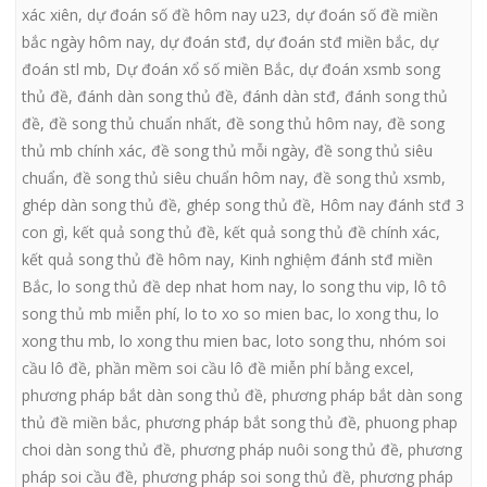
xác xiên
,
dự đoán số đề hôm nay u23
,
dự đoán số đề miền
bắc ngày hôm nay
,
dự đoán stđ
,
dự đoán stđ miền bắc
,
dự
đoán stl mb
,
Dự đoán xổ số miền Bắc
,
dự đoán xsmb song
thủ đề
,
đánh dàn song thủ đề
,
đánh dàn stđ
,
đánh song thủ
đề
,
đề song thủ chuẩn nhất
,
đề song thủ hôm nay
,
đề song
thủ mb chính xác
,
đề song thủ mỗi ngày
,
đề song thủ siêu
chuẩn
,
đề song thủ siêu chuẩn hôm nay
,
đề song thủ xsmb
,
ghép dàn song thủ đề
,
ghép song thủ đề
,
Hôm nay đánh stđ 3
con gì
,
kết quả song thủ đề
,
kết quả song thủ đề chính xác
,
kết quả song thủ đề hôm nay
,
Kinh nghiệm đánh stđ miền
Bắc
,
lo song thủ đề dep nhat hom nay
,
lo song thu vip
,
lô tô
song thủ mb miễn phí
,
lo to xo so mien bac
,
lo xong thu
,
lo
xong thu mb
,
lo xong thu mien bac
,
loto song thu
,
nhóm soi
cầu lô đề
,
phần mềm soi cầu lô đề miễn phí bằng excel
,
phương pháp bắt dàn song thủ đề
,
phương pháp bắt dàn song
thủ đề miền bắc
,
phương pháp bắt song thủ đề
,
phuong phap
choi dàn song thủ đề
,
phương pháp nuôi song thủ đề
,
phương
pháp soi cầu đề
,
phương pháp soi song thủ đề
,
phương pháp