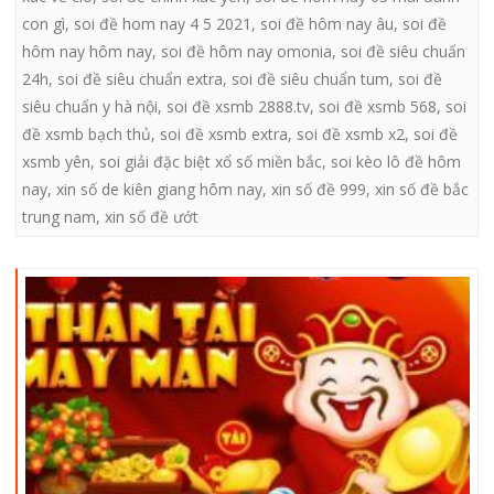
con gì
,
soi đề hom nay 4 5 2021
,
soi đề hôm nay âu
,
soi đề
hôm nay hôm nay
,
soi đề hôm nay omonia
,
soi đề siêu chuẩn
24h
,
soi đề siêu chuẩn extra
,
soi đề siêu chuẩn tum
,
soi đề
siêu chuẩn y hà nội
,
soi đề xsmb 2888.tv
,
soi đề xsmb 568
,
soi
đề xsmb bạch thủ
,
soi đề xsmb extra
,
soi đề xsmb x2
,
soi đề
xsmb yên
,
soi giải đặc biệt xổ số miền bắc
,
soi kèo lô đề hôm
nay
,
xin số de kiên giang hôm nay
,
xin số đề 999
,
xin số đề bắc
trung nam
,
xin số đề ướt