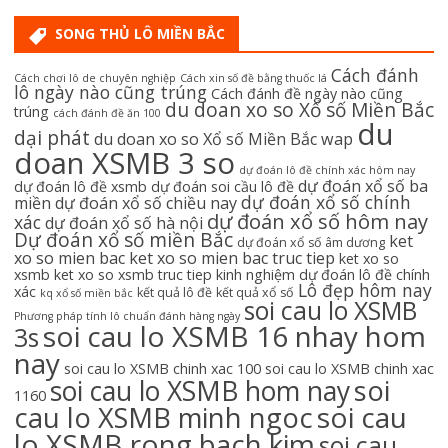
SONG THỦ LÔ MIỀN BẮC
Cách đánh
Cách chơi lô de chuyên nghiệp
Cách xin số đề bằng thuốc lá
lô ngày nào cũng trúng
Cách đánh đề ngày nào cũng
du doan xo so Xổ số Miền Bắc
trúng
cách đánh đề ăn 100
du
dại phát
du doan xo so Xổ số Miền Bắc wap
doan XSMB 3 so
dự đoán lô đề chính xác hôm nay
dự đoán xổ số ba
dự đoán lô đề xsmb
dự đoán soi cầu lô đề
dự đoán xổ số chính
miền
dự đoán xổ số chiều nay
dự đoán xổ số hôm nay
xác
dự đoán xổ số hà nội
Dự đoán xổ số miền Bắc
ket
dự đoán xổ số âm dương
xo so mien bac
ket xo so mien bac truc tiep
ket xo so
xsmb
ket xo so xsmb truc tiep
kinh nghiệm dự đoán lô đề chính
Lô đẹp hôm nay
xác
kết quả lô đề
kết quả xổ số
kq xổ số miền bắc
soi cau lo XSMB
Phương pháp tính lô chuẩn đánh hàng ngày
soi cau lo XSMB 16 nhay hom
3s
nay
soi cau lo XSMB chinh xac 100
soi cau lo XSMB chinh xac
soi
soi cau lo XSMB hom nay
1160
soi cau
cau lo XSMB minh ngoc
lo XSMB rong bach kim
soi cau