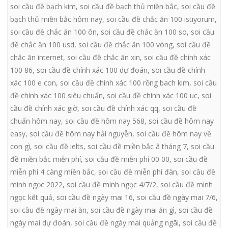
soi cầu đề bạch kim
,
soi cầu đề bạch thủ miền bắc
,
soi cầu đề
bạch thủ miền bắc hôm nay
,
soi cầu đề chắc ăn 100 istiyorum
,
soi cầu đề chắc ăn 100 ôn
,
soi cầu đề chắc ăn 100 so
,
soi cầu
đề chắc ăn 100 usd
,
soi cầu đề chắc ăn 100 vòng
,
soi cầu đề
chắc ăn internet
,
soi cầu đề chắc ăn xin
,
soi cầu đề chính xác
100 86
,
soi cầu đề chính xác 100 dự đoán
,
soi cầu đề chính
xác 100 e con
,
soi cầu đề chính xác 100 rồng bach kim
,
soi cầu
đề chính xác 100 siêu chuẩn
,
soi cầu đề chính xác 100 uc
,
soi
cầu đề chính xác giờ
,
soi cầu đề chính xác qq
,
soi cầu đề
chuẩn hôm nay
,
soi cầu đề hôm nay 568
,
soi cầu đề hôm nay
easy
,
soi cầu đề hôm nay hải nguyễn
,
soi cầu đề hôm nay về
con gì
,
soi cầu đề ielts
,
soi cầu đề miền bắc â tháng 7
,
soi cầu
đề miền bắc miễn phí
,
soi cầu đề miễn phí 00 00
,
soi cầu đề
miễn phí 4 càng miền bắc
,
soi cầu đề miễn phí đàn
,
soi cầu đề
minh ngọc 2022
,
soi cầu đề minh ngọc 4/7/2
,
soi cầu đề minh
ngọc kết quả
,
soi cầu đề ngày mai 16
,
soi cầu đề ngày mai 7/6
,
soi cầu đề ngày mai ăn
,
soi cầu đề ngày mai ăn gì
,
soi cầu đề
ngày mai dự đoán
,
soi cầu đề ngày mai quảng ngãi
,
soi cầu đề