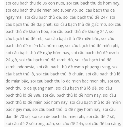
soi cau bach thu de 36 con nuoi
,
soi cau bach thu de hom nay
,
soi cau bach thu de mien bac super vip
,
soi cau bach thu de
ngay mai
,
soi cầu bạch thủ đề
,
soi cầu bạch thủ đề 247
,
soi
cầu bạch thủ đề đại phát
,
soi cầu bạch thủ đề giấc mơ
,
soi cầu
bạch thủ đề khánh hòa
,
soi cầu bạch thủ đề khung 247
,
soi
cầu bạch thủ đề mb
,
soi cầu bạch thủ đề miền bắc
,
soi cầu
bạch thủ đề miền bắc hôm nay
,
soi cầu bạch thủ đề miễn phí
,
soi cầu bạch thủ đề ngày hôm nay
,
soi cầu bạch thủ đề xsmb
24 giờ
,
soi cầu bạch thủ đề xsmb đô
,
soi cầu bạch thủ đề
xsmb indonesia
,
soi cầu bạch thủ đề xsmb phương trang
,
soi
cầu bạch thủ lô
,
soi cầu bạch thủ lô chuẩn
,
soi cầu bạch thủ lô
de miền bắc
,
soi cau bach thu lo de mien bac mien phi
,
soi cau
bach thu lo de quang nam
,
soi cầu bạch thủ lô đề
,
soi cầu
bạch thủ lô đề 888
,
soi cầu bạch thủ lô đề hôm nay
,
soi cầu
bạch thủ lô đề miền bắc hôm nay
,
soi cầu bạch thủ lô đề miền
bắc ngày mai
,
soi cầu bạch thủ lô đề ngày hôm nay
,
soi cầu
dàn đề 70 số
,
soi cau de bach thu mien phi
,
soi cầu đề 2 số
,
soi cầu đề 2 số trong tuần
,
soi cầu đề 24h
,
soi cầu đề ba càng
,