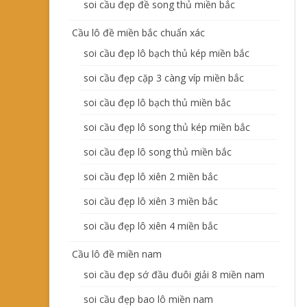
soi cầu đẹp đề song thủ miền bắc
Cầu lô đề miền bắc chuẩn xác
soi cầu đẹp lô bạch thủ kép miền bắc
soi cầu đẹp cặp 3 càng víp miền bắc
soi cầu đẹp lô bạch thủ miền bắc
soi cầu đẹp lô song thủ kép miền bắc
soi cầu đẹp lô song thủ miền bắc
soi cầu đẹp lô xiên 2 miền bắc
soi cầu đẹp lô xiên 3 miền bắc
soi cầu đẹp lô xiên 4 miền bắc
Cầu lô đề miền nam
soi cầu đẹp sớ đầu đuôi giải 8 miền nam
soi cầu đẹp bao lô miền nam