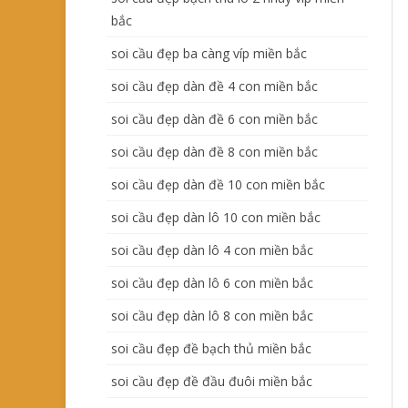
bắc
soi cầu đẹp ba càng víp miền bắc
soi cầu đẹp dàn đề 4 con miền bắc
soi cầu đẹp dàn đề 6 con miền bắc
soi cầu đẹp dàn đề 8 con miền bắc
soi cầu đẹp dàn đề 10 con miền bắc
soi cầu đẹp dàn lô 10 con miền bắc
soi cầu đẹp dàn lô 4 con miền bắc
soi cầu đẹp dàn lô 6 con miền bắc
soi cầu đẹp dàn lô 8 con miền bắc
soi cầu đẹp đề bạch thủ miền bắc
soi cầu đẹp đề đầu đuôi miền bắc