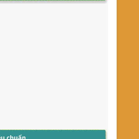
SOI CẦU ĐẸP GIẢI TÁM MIỀN
QUAY THỬ VIETLOTT
TRUNG
BIỆT MIỀN
SOI CẦU ĐẸP LÔ 3 SỐ MIỀN
TRUNG
 SỐ MIỀN
SOI CẦU ĐẸP SỚ ĐẦU ĐUÔI GIẢI
ĐẶC BIỆT MIỀN TRUNG
ĐẦU ĐUÔI GIẢI
AM
SOI CẦU ĐẸP XÍU CHỦ MIỀN
TRUNG
G THỦ LÔ
SOI CẦU ĐẸP SỚ ĐẦU ĐUÔI GIẢI
8 MIỀN TRUNG
 CHỦ MIỀN
SOI CẦU ĐẸP SONG THỦ LÔ
MIỀN TRUNG
êu chuẩn