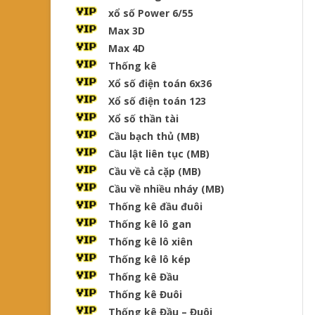
SOI CẦU ĐẸP ĐỀ BẠCH THỦ
xổ số Power 6/55
MIỀN BẮC
Max 3D
Max 4D
SOI CẦU ĐẸP ĐỀ ĐẦU ĐUÔI
Thống kê
MIỀN BẮC
Xổ số điện toán 6x36
SOI CẦU ĐẸP ĐỀ SONG THỦ
Xổ số điện toán 123
MIỀN BẮC
Xổ số thần tài
Cầu bạch thủ (MB)
Cầu lật liên tục (MB)
Cầu về cả cặp (MB)
Cầu về nhiều nháy (MB)
Thống kê đầu đuôi
Thống kê lô gan
Thống kê lô xiên
Thống kê lô kép
Thống kê Đầu
Thống kê Đuôi
Thống kê Đầu – Đuôi