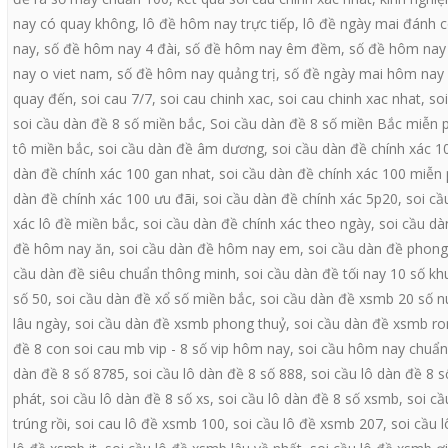
nay có quay không
,
lô đề hôm nay trực tiếp
,
lô đề ngày mai đánh c
nay
,
số đề hôm nay 4 đài
,
số đề hôm nay êm đềm
,
số đề hôm nay
nay o viet nam
,
số đề hôm nay quảng trị
,
số đề ngày mai hôm nay
quay đến
,
soi cau 7/7
,
soi cau chinh xac
,
soi cau chinh xac nhat
,
so
soi cầu dàn đề 8 số miền bắc
,
Soi cầu dàn đề 8 số miền Bắc miễn p
tô miền bắc
,
soi cầu dàn đề âm dương
,
soi cầu dàn đề chính xác 1
dàn đề chính xác 100 gan nhat
,
soi cầu dàn đề chính xác 100 miễn 
dàn đề chính xác 100 ưu đãi
,
soi cầu dàn đề chính xác 5p20
,
soi cầ
xác lô đề miền bắc
,
soi cầu dàn đề chính xác theo ngày
,
soi cầu dà
đề hôm nay ăn
,
soi cầu dàn đề hôm nay em
,
soi cầu dàn đề phong
cầu dàn đề siêu chuẩn thông minh
,
soi cầu dàn đề tối nay 10 số kh
số 50
,
soi cầu dàn đề xổ số miền bắc
,
soi cầu dàn đề xsmb 20 số n
lâu ngày
,
soi cầu dàn đề xsmb phong thuỷ
,
soi cầu dàn đề xsmb ro
đề 8 con soi cau mb vip - 8 số vip hôm nay
,
soi cầu hôm nay chuẩn
dàn đề 8 số 8785
,
soi cầu lô dàn đề 8 số 888
,
soi cầu lô dàn đề 8 s
phát
,
soi cầu lô dàn đề 8 số xs
,
soi cầu lô dàn đề 8 số xsmb
,
soi c
trúng rồi
,
soi cau lô đề xsmb 100
,
soi cầu lô đề xsmb 207
,
soi cầu 