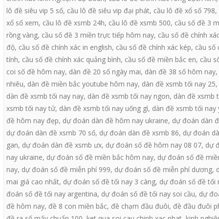
lô đề siêu vip 5 số
,
cầu lô đề siêu vip đại phát
,
cầu lô đề xổ số 798
,
xổ số xem
,
cầu lô đề xsmb 24h
,
cầu lô đề xsmb 500
,
cầu số đề 3 mi
rồng vàng
,
cầu số đề 3 miền trực tiếp hôm nay
,
cầu số đề chính xá
độ
,
cầu số đề chính xác in english
,
cầu số đề chính xác kép
,
cầu số 
tính
,
cầu số đề chính xác quảng bình
,
cầu số đề miền bắc en
,
cầu số
coi số đề hôm nay
,
dàn đề 20 số ngày mai
,
dàn đề 38 số hôm nay
nhiêu
,
dàn đề miền bắc youtube hôm nay
,
dàn đề xsmb tối nay 25
dàn đề xsmb tối nay nay
,
dàn đề xsmb tối nay ngon
,
dàn đề xsmb t
xsmb tối nay tử
,
dàn đề xsmb tối nay uống gì
,
dàn đề xsmb tối nay
đề hôm nay đẹp
,
dự đoán dàn đề hôm nay ukraine
,
dự đoán dàn đ
dự đoán dàn đề xsmb 70 số
,
dự đoán dàn đề xsmb 86
,
dự đoán dà
gan
,
dự đoán dàn đề xsmb ưx
,
dự đoán số đề hôm nay 08 07
,
dự 
nay ukraine
,
dự đoán số đề miền bắc hôm nay
,
dự đoán số đề mi
nay
,
dự đoán số đề miễn phí 999
,
dự đoán số đề miễn phí dương
,
mai giá cao nhất
,
dự đoán số đề tối nay 3 càng
,
dự đoán số đề tối 
đoán số đề tối nay argentina
,
dự đoán số đề tối nay soi cầu
,
dự đoá
đề hôm nay
,
đề 8 con miền bắc
,
đề chạm đầu đuôi
,
đề đầu đuôi p
đề ra số mấy chuẩn 100
,
ket qua soi cau chinh xac nhat
,
kinh nghi