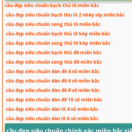
SOI CẦU ĐẸP LÔ SONG THỦ KÉP
NAM
cầu đẹp siêu chuẩn bạch thủ lô miền bắc
CẦU VỀ NHIỀU NHÁY (MB)
THỐNG KÊ LÔ KÉP
MIỀN BẮC
cầu đẹp siêu chuẩn bạch thu lô 2 nháy víp miền bắc
SOI CẦU ĐẸP ĐẶC 
THỐNG KÊ ĐẦU
SOI CẦU ĐẸP LÔ SONG THỦ
NAM
cầu đẹp siêu chuẩn song thủ lô miền bắc
MIỀN BẮC
THỐNG KÊ ĐUÔI
cầu đẹp siêu chuẩn bạch thủ lô kép miền bắc
SOI CẦU ĐẸP LÔ 3
N
SOI CẦU ĐẸP LÔ XIÊN 2 MIỀN
NAM
cầu đẹp siêu chuẩn song thủ lô kép miền bắc
THỐNG KÊ ĐẦU – ĐUÔI
BẮC
cầu đẹp siêu chuẩn bạch thủ đề miền bắc
SOI CẦU ĐẸP SỚ 
THỐNG KÊ TỔNG
ON
SOI CẦU ĐẸP LÔ XIÊN 3 MIỀN
ĐẶC BIỆT MIỀN N
cầu đẹp siêu chuẩn song thủ đề miền bắc
BẮC
TẦN SUẤT XUẤT HIỆN
cầu đẹp siêu chuẩn dàn đề 4 số miền bắc
SOI CẦU ĐẸP SON
N
SOI CẦU ĐẸP LÔ XIÊN 4 MIỀN
TK TỪ 00 ĐẾN 99
MIỀN NAM
cầu đẹp siêu chuẩn dàn đề 6 số miền bắc
BẮC
cầu đẹp siêu chuẩn dàn đề 8 số miền bắc
SOI CẦU ĐẸP XÍU
N
NAM
cầu đẹp siêu chuẩn dàn đề 10 số miền bắc
cầu đẹp siêu chuẩn dàn lô 4 số miền bắc
N
cầu đẹp siêu chuẩn dàn lô 6 số miền bắc
cầu đẹp siêu chuẩn chính xác miền bắc si