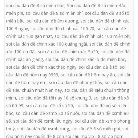
soi cầu dàn đề 8 số miền bắc
,
Soi cầu dàn đề 8 số miền Bắc
miễn phí
,
soi cầu dàn đề 8 số miễn phí
,
soi cầu dàn đề 8 số tô
miền bắc
,
soi cầu dàn đề âm dương
,
soi cầu dàn đề chính xác
100 3 ngày
,
soi cầu dàn đề chính xác 100 70
,
soi cầu dàn đề
chính xác 100 gan nhat
,
soi cầu dàn đề chính xác 100 miễn phí
,
soi cầu dàn đề chính xác 100 quảng ngãi
,
soi cầu dàn đề chính
xác 100 ưu đãi
,
soi cầu dàn đề chính xác 5p20
,
soi cầu dàn đề
chính xác an giang
,
soi cầu dàn đề chính xác lô đề miền bắc
,
soi cầu dàn đề chính xác theo ngày
,
soi cầu dàn đề ê tô
,
soi
cầu dàn đề hôm nay 9999
,
soi cầu dàn đề hôm nay ăn
,
soi cầu
dàn đề hôm nay em
,
soi cầu dàn đề phong thủy
,
soi cầu dàn
đề siêu chuẩn nhất hiện nay
,
soi cầu dàn đề siêu chuẩn thông
minh
,
soi cầu dàn đề tối nay 10 số khung 3
,
soi cầu dàn đề xổ
số 00-99
,
soi cầu dàn đề xổ số 50
,
soi cầu dàn đề xổ số miền
bắc
,
soi cầu dàn đề xsmb 20 số nuôi
,
soi cầu dàn đề xsmb 80
số
,
soi cầu dàn đề xsmb lâu ngày
,
soi cầu dàn đề xsmb phong
thuỷ
,
soi cầu dàn đề xsmb rong
,
soi cầu đề 8 số miễn phí
,
soi
cầu hôm nay chuẩn đề 8 con soi cau mb vip - 8 số vip hôm