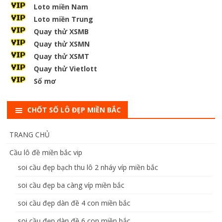
Loto miền Nam
Loto miền Trung
Quay thử XSMB
Quay thử XSMN
Quay thử XSMT
Quay thử Vietlott
Sổ mơ
CHỐT SỐ LÔ ĐẸP MIỀN BẮC
TRANG CHỦ
Cầu lô đề miền bắc vip
soi cầu đẹp bạch thu lô 2 nháy víp miền bắc
soi cầu đẹp ba càng víp miền bắc
soi cầu đẹp dàn đề 4 con miền bắc
soi cầu đẹp dàn đề 6 con miền bắc