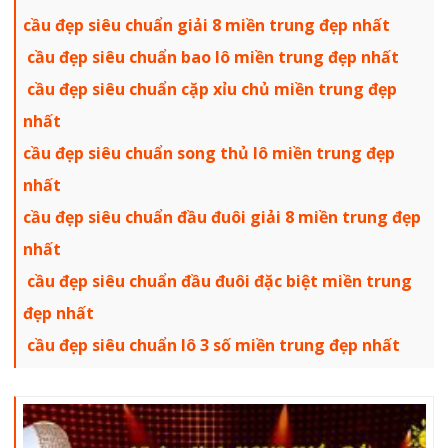
cầu đẹp siêu chuẩn giải 8 miền trung đẹp nhất
cầu đẹp siêu chuẩn bao lô miền trung đẹp nhất
cầu đẹp siêu chuẩn cặp xỉu chủ miền trung đẹp
nhất
cầu đẹp siêu chuẩn song thủ lô miền trung đẹp
nhất
cầu đẹp siêu chuẩn đầu đuôi giải 8 miền trung đẹp
nhất
cầu đẹp siêu chuẩn đầu đuôi đặc biệt miền trung
đẹp nhất
cầu đẹp siêu chuẩn lô 3 số miền trung đẹp nhất