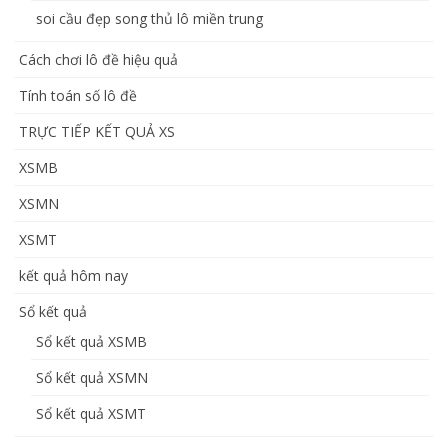
soi cầu đẹp song thủ lô miền trung
Cách chơi lô đề hiệu quả
Tính toán số lô đề
TRỰC TIẾP KẾT QUẢ XS
XSMB
XSMN
XSMT
kết quả hôm nay
Sổ kết quả
Sổ kết quả XSMB
Sổ kết quả XSMN
Sổ kết quả XSMT