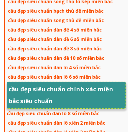
cầu đẹp siêu chuẩn song thủ lô kép miền bắc
cầu đẹp siêu chuẩn bạch thủ đề miền bắc
cầu đẹp siêu chuẩn song thủ đề miền bắc
cầu đẹp siêu chuẩn dàn đề 4 số miền bắc
cầu đẹp siêu chuẩn dàn đề 6 số miền bắc
cầu đẹp siêu chuẩn dàn đề 8 số miền bắc
cầu đẹp siêu chuẩn dàn đề 10 số miền bắc
cầu đẹp siêu chuẩn dàn lô 4 số miền bắc
cầu đẹp siêu chuẩn dàn lô 6 số miền bắc
cầu đẹp siêu chuẩn chính xác miền
bắc siêu chuẩn
cầu đẹp siêu chuẩn dàn lô 8 số miền bắc
cầu đẹp siêu chuẩn dàn lô xiên 2 miền bắc