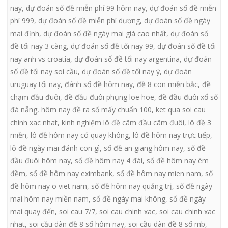
nay
,
dự đoán số đề miễn phí 99 hôm nay
,
dự đoán số đề miễn
phí 999
,
dự đoán số đề miễn phí dương
,
dự đoán số đề ngày
mai định
,
dự đoán số đề ngày mai giá cao nhất
,
dự đoán số
đề tối nay 3 càng
,
dự đoán số đề tối nay 99
,
dự đoán số đề tối
nay anh vs croatia
,
dự đoán số đề tối nay argentina
,
dự đoán
số đề tối nay soi cầu
,
dự đoán số đề tối nay ý
,
dự đoán
uruguay tối nay
,
đánh số đề hôm nay
,
đề 8 con miền bắc
,
đề
chạm đầu đuôi
,
đề đầu đuôi phụng loe hoe
,
đề đầu đuôi xổ số
đà nẵng
,
hôm nay đề ra số mấy chuẩn 100
,
ket qua soi cau
chinh xac nhat
,
kinh nghiệm lô đề câm đầu câm đuôi
,
lô đề 3
miền
,
lô đề hôm nay có quay không
,
lô đề hôm nay trực tiếp
,
lô đề ngày mai đánh con gì
,
số đề an giang hôm nay
,
số đề
đầu đuôi hôm nay
,
số đề hôm nay 4 đài
,
số đề hôm nay êm
đềm
,
số đề hôm nay eximbank
,
số đề hôm nay mien nam
,
số
đề hôm nay o viet nam
,
số đề hôm nay quảng trị
,
số đề ngày
mai hôm nay miền nam
,
số đề ngày mai không
,
số đề ngày
mai quay đến
,
soi cau 7/7
,
soi cau chinh xac
,
soi cau chinh xac
nhat
,
soi cầu dàn đề 8 số hôm nay
,
soi cầu dàn đề 8 số mb
,