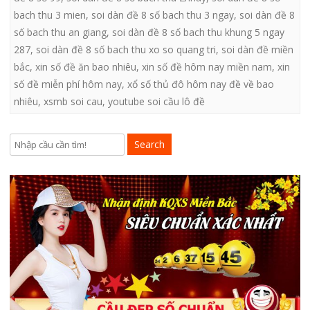
bach thu 3 mien
,
soi dàn đề 8 số bach thu 3 ngay
,
soi dàn đề 8
số bach thu an giang
,
soi dàn đề 8 số bach thu khung 5 ngay
287
,
soi dàn đề 8 số bach thu xo so quang tri
,
soi dàn đề miền
bắc
,
xin số đề ăn bao nhiêu
,
xin số đề hôm nay miền nam
,
xin
số đề miễn phí hôm nay
,
xổ số thủ đô hôm nay đề về bao
nhiêu
,
xsmb soi cau
,
youtube soi cầu lô đề
Search