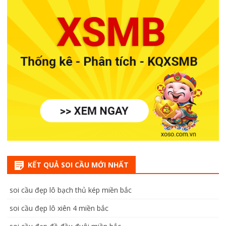
KẾT QUẢ SOI CẦU MỚI NHẤT
soi cầu đẹp lô bạch thủ kép miền bắc
soi cầu đẹp lô xiên 4 miền bắc