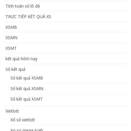
Tính toán số lô đề
TRỰC TIẾP KẾT QUẢ XS
XSMB
XSMN
XSMT
kết quả hôm nay
Sổ kết quả
Sổ kết quả XSMB
Sổ kết quả XSMN
Sổ kết quả XSMT
Vietlott
Xổ số vietlott
Xo so mega 6/45