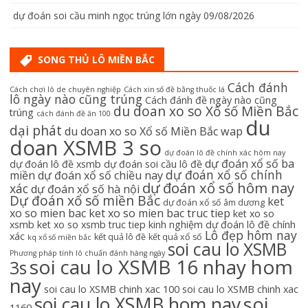
dự đoán soi cầu minh ngọc trúng lớn ngày 09/08/2026
SONG THỦ LÔ MIỀN BẮC
Cách đánh
Cách chơi lô de chuyên nghiệp
Cách xin số đề bằng thuốc lá
lô ngày nào cũng trúng
Cách đánh đề ngày nào cũng
du doan xo so Xổ số Miền Bắc
trúng
cách đánh đề ăn 100
du
dại phát
du doan xo so Xổ số Miền Bắc wap
doan XSMB 3 so
dự đoán lô đề chính xác hôm nay
dự đoán xổ số ba
dự đoán lô đề xsmb
dự đoán soi cầu lô đề
dự đoán xổ số chính
miền
dự đoán xổ số chiều nay
dự đoán xổ số hôm nay
xác
dự đoán xổ số hà nội
Dự đoán xổ số miền Bắc
ket
dự đoán xổ số âm dương
xo so mien bac
ket xo so mien bac truc tiep
ket xo so
xsmb
ket xo so xsmb truc tiep
kinh nghiệm dự đoán lô đề chính
Lô đẹp hôm nay
xác
kết quả lô đề
kết quả xổ số
kq xổ số miền bắc
soi cau lo XSMB
Phương pháp tính lô chuẩn đánh hàng ngày
soi cau lo XSMB 16 nhay hom
3s
nay
soi cau lo XSMB chinh xac 100
soi cau lo XSMB chinh xac
soi
soi cau lo XSMB hom nay
1160