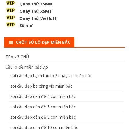
Quay thử XSMN
Quay thử XSMT
Quay thử Vietlott
Sổ mơ
CHỐT SỐ LÔ ĐẸP MIỀN BẮC
TRANG CHỦ
Cầu lô đề miền bắc vip
soi cầu đẹp bạch thu lô 2 nháy víp miền bắc
soi cầu đẹp ba càng víp miền bắc
soi cầu đẹp dàn đề 4 con miền bắc
soi cầu đẹp dàn đề 6 con miền bắc
soi cầu đẹp dàn đề 8 con miền bắc
soi cầu đẹp dàn đề 10 con miền bắc