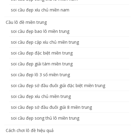
soi cầu đẹp xíu chủ miền nam
Cầu lô đề miền trung
soi cầu đẹp bao lô miền trung
soi cầu đẹp cặp xíu chủ miền trung
soi cầu đẹp đặc biệt miền trung
soi cầu đẹp giải tám miền trung
soi cầu đẹp lô 3 số miền trung
soi cầu đẹp sớ đầu đuôi giải đặc biệt miền trung
soi cầu đẹp xíu chủ miền trung
soi cầu đẹp sớ đầu đuôi giải 8 miền trung
soi cầu đẹp song thủ lô miền trung
Cách chơi lô đề hiệu quả