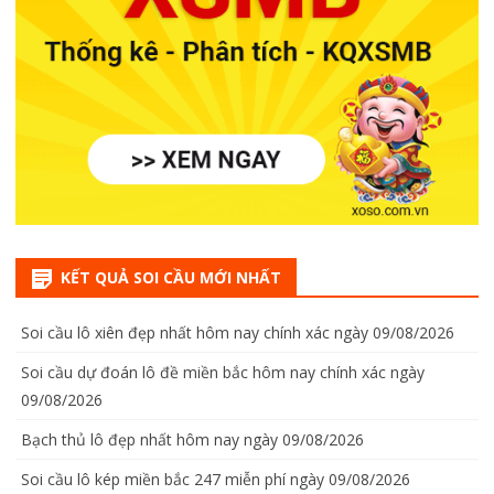
KẾT QUẢ SOI CẦU MỚI NHẤT
Soi cầu lô xiên đẹp nhất hôm nay chính xác ngày 09/08/2026
Soi cầu dự đoán lô đề miền bắc hôm nay chính xác ngày
09/08/2026
Bạch thủ lô đẹp nhất hôm nay ngày 09/08/2026
Soi cầu lô kép miền bắc 247 miễn phí ngày 09/08/2026