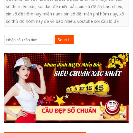
số đề miền bắc
,
soi dàn đề miền bắc
,
xin số đề ăn bao nhiêu
,
xin số đề hôm nay miền nam
,
xin số đề miễn phí hôm nay
,
xổ
số thủ đô hôm nay đề về bao nhiêu
,
youtube soi cầu lô đề
Search