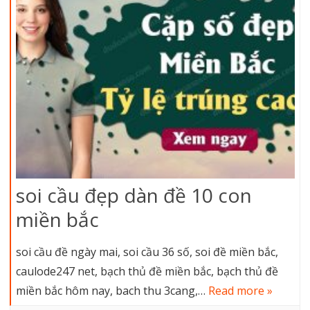
soi cầu đẹp dàn đề 10 con
miền bắc
soi cầu đề ngày mai, soi cầu 36 số, soi đề miền bắc,
caulode247 net, bạch thủ đề miền bắc, bạch thủ đề
miền bắc hôm nay, bach thu 3cang,…
Read more »