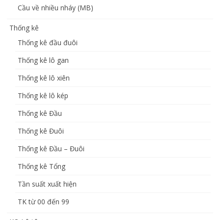
Cầu về nhiều nháy (MB)
Thống kê
Thống kê đầu đuôi
Thống kê lô gan
Thống kê lô xiên
Thống kê lô kép
Thống kê Đầu
Thống kê Đuôi
Thống kê Đầu – Đuôi
Thống kê Tổng
Tần suất xuất hiện
TK từ 00 đến 99