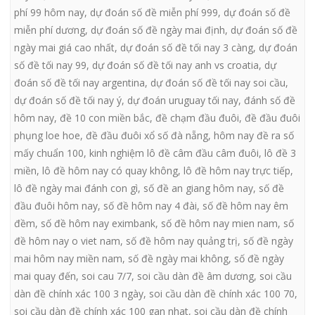
phí 99 hôm nay
,
dự đoán số đề miễn phí 999
,
dự đoán số đề
miễn phí dương
,
dự đoán số đề ngày mai định
,
dự đoán số đề
ngày mai giá cao nhất
,
dự đoán số đề tối nay 3 càng
,
dự đoán
số đề tối nay 99
,
dự đoán số đề tối nay anh vs croatia
,
dự
đoán số đề tối nay argentina
,
dự đoán số đề tối nay soi cầu
,
dự đoán số đề tối nay ý
,
dự đoán uruguay tối nay
,
đánh số đề
hôm nay
,
đề 10 con miền bắc
,
đề chạm đầu đuôi
,
đề đầu đuôi
phụng loe hoe
,
đề đầu đuôi xổ số đà nẵng
,
hôm nay đề ra số
mấy chuẩn 100
,
kinh nghiệm lô đề câm đầu câm đuôi
,
lô đề 3
miền
,
lô đề hôm nay có quay không
,
lô đề hôm nay trực tiếp
,
lô đề ngày mai đánh con gì
,
số đề an giang hôm nay
,
số đề
đầu đuôi hôm nay
,
số đề hôm nay 4 đài
,
số đề hôm nay êm
đềm
,
số đề hôm nay eximbank
,
số đề hôm nay mien nam
,
số
đề hôm nay o viet nam
,
số đề hôm nay quảng trị
,
số đề ngày
mai hôm nay miền nam
,
số đề ngày mai không
,
số đề ngày
mai quay đến
,
soi cau 7/7
,
soi cầu dàn đề âm dương
,
soi cầu
dàn đề chính xác 100 3 ngày
,
soi cầu dàn đề chính xác 100 70
,
soi cầu dàn đề chính xác 100 gan nhat
,
soi cầu dàn đề chính