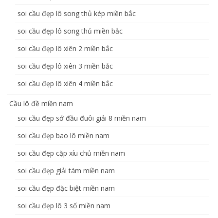
soi cầu đẹp lô song thủ kép miền bắc
soi cầu đẹp lô song thủ miền bắc
soi cầu đẹp lô xiên 2 miền bắc
soi cầu đẹp lô xiên 3 miền bắc
soi cầu đẹp lô xiên 4 miền bắc
Cầu lô đề miền nam
soi cầu đẹp sớ đầu đuôi giải 8 miền nam
soi cầu đẹp bao lô miền nam
soi cầu đẹp cặp xíu chủ miền nam
soi cầu đẹp giải tám miền nam
soi cầu đẹp đặc biệt miền nam
soi cầu đẹp lô 3 số miền nam