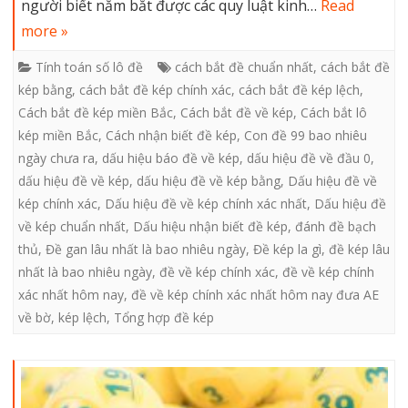
người biết nắm bắt được các quy luật kinh…
Read
more »
Tính toán số lô đề
cách bắt đề chuẩn nhất
,
cách bắt đề
kép bằng
,
cách bắt đề kép chính xác
,
cách bắt đề kép lệch
,
Cách bắt đề kép miền Bắc
,
Cách bắt đề về kép
,
Cách bắt lô
kép miền Bắc
,
Cách nhận biết đề kép
,
Con đề 99 bao nhiêu
ngày chưa ra
,
dấu hiệu báo đề về kép
,
dấu hiệu đề về đầu 0
,
dấu hiệu đề về kép
,
dấu hiệu đề về kép bằng
,
Dấu hiệu đề về
kép chính xác
,
Dấu hiệu đề về kép chính xác nhất
,
Dấu hiệu đề
về kép chuẩn nhất
,
Dấu hiệu nhận biết đề kép
,
đánh đề bạch
thủ
,
Đề gan lâu nhất là bao nhiêu ngày
,
Đề kép la gì
,
đề kép lâu
nhất là bao nhiêu ngày
,
đề về kép chính xác
,
đề về kép chính
xác nhất hôm nay
,
đề về kép chính xác nhất hôm nay đưa AE
về bờ
,
kép lệch
,
Tổng hợp đề kép