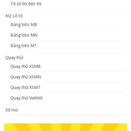
TK từ 00 đến 99
KQ Lô tô
Bảng loto MB
Bảng loto MN
Bảng loto MT
Quay thử
Quay thử XSMB
Quay thử XSMN
Quay thử XSMT
Quay thử Vietlott
Sổ mơ