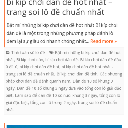
bí kíp chơi dàn đề hot nhất –
trang soi lô đề chuẩn nhất
Bật mí những bí kíp chơi dàn đề hot nhất Bí kíp chơi
dàn đề là một trong những phương pháp đánh lô
đem lại sự giàu có nhanh chóng nhất…
Read more »
Tính toán số lô đề
Bật mí những bí kíp chơi dàn đề hot
nhất
,
Bí kíp chơi dàn
,
bí kíp chơi dàn đề
,
Bí kíp chơi dàn đề đầu
0 đít 0
,
bí kíp chơi dàn đề hot
,
bí kíp chơi dàn đề hot nhất -
trang soi lô đề chuẩn nhất
,
Bí kíp chơi dàn đề tính
,
Các phương
pháp chơi dàn đề đánh quanh năm
,
Dàn de 10 số khung 3
ngày
,
Dàn đề 10 số khung 3 ngày dựa vào tổng con lô giải đặc
biệt
,
Làm sao để dàn đề 10 số nuôi khung 3 ngày
,
tổng con lô
giải đặc biệt
,
tổng con lô trong 2 ngày
,
trang soi lô đề chuẩn
nhất