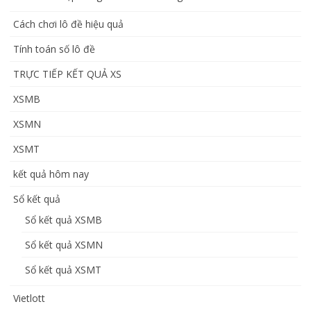
Cách chơi lô đề hiệu quả
Tính toán số lô đề
TRỰC TIẾP KẾT QUẢ XS
XSMB
XSMN
XSMT
kết quả hôm nay
Sổ kết quả
Sổ kết quả XSMB
Sổ kết quả XSMN
Sổ kết quả XSMT
Vietlott