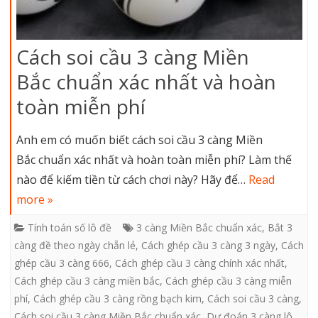
Cách soi cầu 3 càng Miền
Bắc chuẩn xác nhất và hoàn
toàn miễn phí
Anh em có muốn biết cách soi cầu 3 càng Miền
Bắc chuẩn xác nhất và hoàn toàn miễn phí? Làm thế
nào để kiếm tiền từ cách chơi này? Hãy để…
Read
more »
Tính toán số lô đề
3 càng Miền Bắc chuẩn xác
,
Bắt 3
càng đề theo ngày chẵn lẻ
,
Cách ghép cầu 3 càng 3 ngày
,
Cách
ghép cầu 3 càng 666
,
Cách ghép cầu 3 càng chính xác nhất
,
Cách ghép cầu 3 càng miền bắc
,
Cách ghép cầu 3 càng miễn
phí
,
Cách ghép cầu 3 càng rồng bạch kim
,
Cách soi cầu 3 càng
,
Cách soi cầu 3 càng Miền Bắc chuẩn xác
,
Dự đoán 3 càng lô