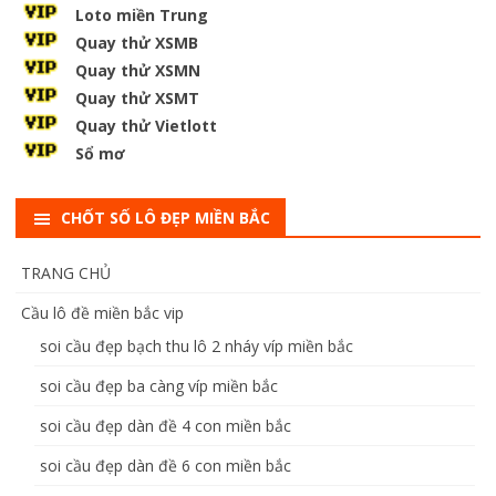
Loto miền Trung
Quay thử XSMB
Quay thử XSMN
Quay thử XSMT
Quay thử Vietlott
Sổ mơ
CHỐT SỐ LÔ ĐẸP MIỀN BẮC
TRANG CHỦ
Cầu lô đề miền bắc vip
soi cầu đẹp bạch thu lô 2 nháy víp miền bắc
soi cầu đẹp ba càng víp miền bắc
soi cầu đẹp dàn đề 4 con miền bắc
soi cầu đẹp dàn đề 6 con miền bắc