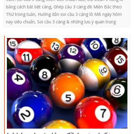
bằng cách bắt bệt càng
,
Ghép cầu 3 càng đề Miền Bắc theo
Thứ trong tuần
,
Hướng dẫn soi cầu 3 càng lô MB ngày hôm
nay siêu chuẩn
,
Soi cầu 3 càng & những lưu ý quan trọng