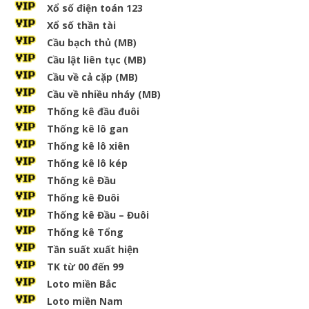
Xổ số điện toán 123
Xổ số thần tài
Cầu bạch thủ (MB)
Cầu lật liên tục (MB)
Cầu về cả cặp (MB)
Cầu về nhiều nháy (MB)
Thống kê đầu đuôi
Thống kê lô gan
Thống kê lô xiên
Thống kê lô kép
Thống kê Đầu
Thống kê Đuôi
Thống kê Đầu – Đuôi
Thống kê Tổng
Tần suất xuất hiện
TK từ 00 đến 99
Loto miền Bắc
Loto miền Nam