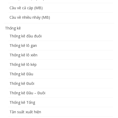
Cầu về cả cặp (MB)
Cầu về nhiều nháy (MB)
Thống kê
Thống kê đầu đuôi
Thống kê lô gan
Thống kê lô xiên
Thống kê lô kép
Thống kê Đầu
Thống kê Đuôi
Thống kê Đầu – Đuôi
Thống kê Tổng
Tần suất xuất hiện