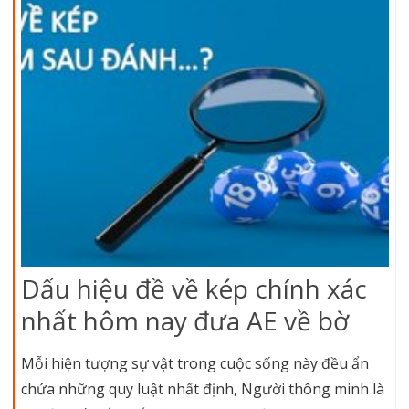
Dấu hiệu đề về kép chính xác
nhất hôm nay đưa AE về bờ
Mỗi hiện tượng sự vật trong cuộc sống này đều ẩn
chứa những quy luật nhất định, Người thông minh là