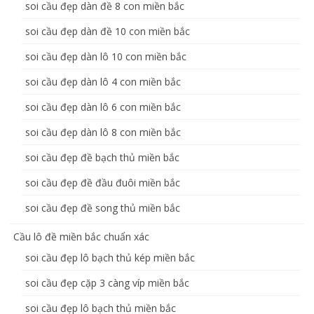
soi cầu đẹp dàn đề 8 con miền bắc
soi cầu đẹp dàn đề 10 con miền bắc
soi cầu đẹp dàn lô 10 con miền bắc
soi cầu đẹp dàn lô 4 con miền bắc
soi cầu đẹp dàn lô 6 con miền bắc
soi cầu đẹp dàn lô 8 con miền bắc
soi cầu đẹp đề bạch thủ miền bắc
soi cầu đẹp đề đầu đuôi miền bắc
soi cầu đẹp đề song thủ miền bắc
Cầu lô đề miền bắc chuẩn xác
soi cầu đẹp lô bạch thủ kép miền bắc
soi cầu đẹp cặp 3 càng víp miền bắc
soi cầu đẹp lô bạch thủ miền bắc