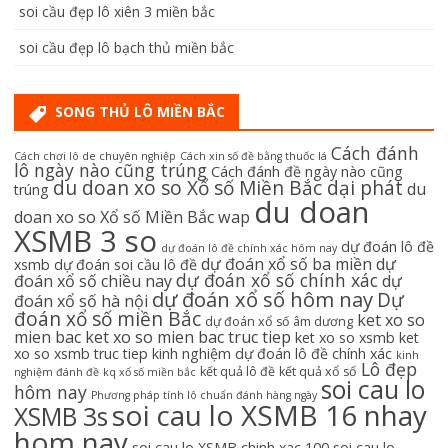
soi cầu đẹp lô xiên 3 miền bắc
soi cầu đẹp lô bạch thủ miền bắc
SONG THỦ LÔ MIỀN BẮC
Cách đánh
Cách chơi lô de chuyên nghiệp
Cách xin số đề bằng thuốc lá
lô ngày nào cũng trúng
Cách đánh đề ngày nào cũng
du doan xo so Xổ số Miền Bắc dại phát
du
trúng
du doan
doan xo so Xổ số Miền Bắc wap
XSMB 3 so
dự đoán lô đề
dự đoán lô đề chính xác hôm nay
dự đoán xổ số ba miền
dự
xsmb
dự đoán soi cầu lô đề
dự đoán xổ số chính xác
đoán xổ số chiều nay
dự
dự đoán xổ số hôm nay
Dự
đoán xổ số hà nội
đoán xổ số miền Bắc
ket xo so
dự đoán xổ số âm dương
mien bac
ket xo so mien bac truc tiep
ket xo so xsmb
ket
xo so xsmb truc tiep
kinh nghiệm dự đoán lô đề chính xác
kinh
Lô đẹp
kết quả lô đề
kết quả xổ số
nghiệm đánh đề
kq xổ số miền bắc
soi cau lo
hôm nay
Phương pháp tính lô chuẩn đánh hàng ngày
soi cau lo XSMB 16 nhay
XSMB 3s
hom nay
soi cau lo XSMB chinh xac 100
soi cau lo