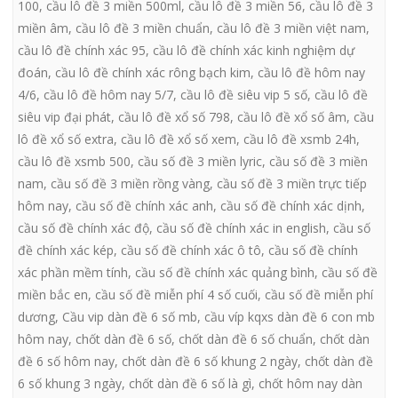
100
,
cầu lô đề 3 miền 500ml
,
cầu lô đề 3 miền 56
,
cầu lô đề 3
miền âm
,
cầu lô đề 3 miền chuẩn
,
cầu lô đề 3 miền việt nam
,
cầu lô đề chính xác 95
,
cầu lô đề chính xác kinh nghiệm dự
đoán
,
cầu lô đề chính xác rông bạch kim
,
cầu lô đề hôm nay
4/6
,
cầu lô đề hôm nay 5/7
,
cầu lô đề siêu vip 5 số
,
cầu lô đề
siêu vip đại phát
,
cầu lô đề xổ số 798
,
cầu lô đề xổ số âm
,
cầu
lô đề xổ số extra
,
cầu lô đề xổ số xem
,
cầu lô đề xsmb 24h
,
cầu lô đề xsmb 500
,
cầu số đề 3 miền lyric
,
cầu số đề 3 miền
nam
,
cầu số đề 3 miền rồng vàng
,
cầu số đề 3 miền trực tiếp
hôm nay
,
cầu số đề chính xác anh
,
cầu số đề chính xác dịnh
,
cầu số đề chính xác độ
,
cầu số đề chính xác in english
,
cầu số
đề chính xác kép
,
cầu số đề chính xác ô tô
,
cầu số đề chính
xác phần mềm tính
,
cầu số đề chính xác quảng bình
,
cầu số đề
miền bắc en
,
cầu số đề miễn phí 4 số cuối
,
cầu số đề miễn phí
dương
,
Cầu vip dàn đề 6 số mb
,
cầu víp kqxs dàn đề 6 con mb
hôm nay
,
chốt dàn đề 6 số
,
chốt dàn đề 6 số chuẩn
,
chốt dàn
đề 6 số hôm nay
,
chốt dàn đề 6 số khung 2 ngày
,
chốt dàn đề
6 số khung 3 ngày
,
chốt dàn đề 6 số là gì
,
chốt hôm nay dàn