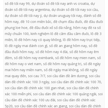
số đề tối nay 99
,
dự đoán số đề tối nay anh vs croatia
,
dự
đoán số đề tối nay argentina
,
dự đoán số đề tối nay soi cầu
,
dự đoán số đề tối nay ý
,
dự đoán uruguay tối nay
,
đánh số đề
hôm nay
,
đề 10 con miền bắc
,
đề chạm đầu đuôi
,
đề đầu đuôi
phụng loe hoe
,
đề đầu đuôi xổ số đà nẵng
,
hôm nay đề ra số
mấy chuẩn 100
,
kinh nghiệm lô đề câm đầu câm đuôi
,
lô đề 3
miền
,
lô đề hôm nay có quay không
,
lô đề hôm nay trực tiếp
,
lô đề ngày mai đánh con gì
,
số đề an giang hôm nay
,
số đề
đầu đuôi hôm nay
,
số đề hôm nay 4 đài
,
số đề hôm nay êm
đềm
,
số đề hôm nay eximbank
,
số đề hôm nay mien nam
,
số
đề hôm nay o viet nam
,
số đề hôm nay quảng trị
,
số đề ngày
mai hôm nay miền nam
,
số đề ngày mai không
,
số đề ngày
mai quay đến
,
soi cau 7/7
,
soi cầu dàn đề âm dương
,
soi cầu
dàn đề chính xác 100 3 ngày
,
soi cầu dàn đề chính xác 100 70
,
soi cầu dàn đề chính xác 100 gan nhat
,
soi cầu dàn đề chính
xác 100 miễn phí
,
soi cầu dàn đề chính xác 100 quảng ngãi
,
soi
cầu dàn đề chính xác 100 ưu đãi
,
soi cầu dàn đề chính xác
5p20
,
soi cầu dàn đề chính xác an giang
,
soi cầu dàn đề chính