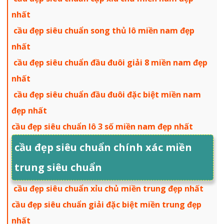
nhất
cầu đẹp siêu chuẩn song thủ lô miền nam đẹp
nhất
cầu đẹp siêu chuẩn đầu đuôi giải 8 miền nam đẹp
nhất
cầu đẹp siêu chuẩn đầu đuôi đặc biệt miền nam
đẹp nhất
cầu đẹp siêu chuẩn lô 3 số miền nam đẹp nhất
cầu đẹp siêu chuẩn chính xác miền
trung siêu chuẩn
cầu đẹp siêu chuẩn xỉu chủ miền trung đẹp nhất
cầu đẹp siêu chuẩn giải đặc biệt miền trung đẹp
nhất