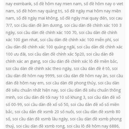
nay eximbank
,
số đề hôm nay mien nam
,
số đề hôm nay o viet
nam
,
số đề hôm nay quảng trị
,
số đề ngày mai hôm nay miền
nam
,
số đề ngày mai không
,
số đề ngày mai quay đến
,
soi cau
7/7
,
soi cầu dàn đề âm dương
,
soi cầu dàn đề chính xác 100 3
ngày
,
soi cầu dàn đề chính xác 100 70
,
soi cầu dàn đề chính
xác 100 gan nhat
,
soi cầu dàn đề chính xác 100 miễn phí
,
soi
cầu dàn đề chính xác 100 quảng ngãi
,
soi cầu dàn đề chính xác
100 ưu đãi
,
soi cầu dàn đề chính xác 5p20
,
soi cầu dàn đề
chính xác an giang
,
soi cầu dàn đề chính xác lô đề miền bắc
,
soi cầu dàn đề chính xác theo ngày
,
soi cầu dàn đề ê tô
,
soi
cầu dàn đề hôm nay 9999
,
soi cầu dàn đề hôm nay ăn
,
soi cầu
dàn đề hôm nay em
,
soi cầu dàn đề phong thủy
,
soi cầu dàn
đề siêu chuẩn nhất hiện nay
,
soi cầu dàn đề siêu chuẩn thông
minh
,
soi cầu dàn đề tối nay 10 số khung 3
,
soi cầu dàn đề xổ
số 00-99
,
soi cầu dàn đề xổ số 50
,
soi cầu dàn đề xổ số miền
bắc
,
soi cầu dàn đề xsmb 20 số nuôi
,
soi cầu dàn đề xsmb 80
số
,
soi cầu dàn đề xsmb lâu ngày
,
soi cầu dàn đề xsmb phong
thuỷ
,
soi cầu dàn đề xsmb rong
,
soi cầu lô đề hôm nay 6886
,