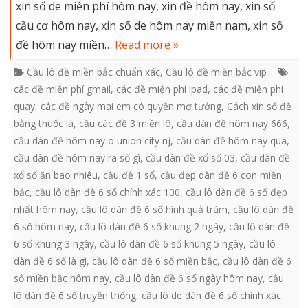
xin số de miễn phí hôm nay, xin đề hôm nay, xin số
cầu cơ hôm nay, xin số de hôm nay miền nam, xin số
đề hôm nay miền…
Read more »
Cầu lô đề miền bắc chuẩn xác
,
Cầu lô đề miền bắc vip
các đề miễn phí gmail
,
các đề miễn phí ipad
,
các đề miễn phí
quay
,
các đề ngày mai em có quyền mơ tưởng
,
Cách xin số đề
bằng thuốc lá
,
cầu các đề 3 miền lô
,
cầu dàn đề hôm nay 666
,
cầu dàn đề hôm nay o union city nj
,
cầu dàn đề hôm nay qua
,
cầu dàn đề hôm nay ra số gì
,
cầu dàn đề xổ số 03
,
cầu dàn đề
xổ số ăn bao nhiêu
,
cầu đề 1 số
,
cầu đẹp dàn đề 6 con miền
bắc
,
cầu lô dàn đề 6 số chính xác 100
,
cầu lô dàn đề 6 số đẹp
nhất hôm nay
,
cầu lô dàn đề 6 số hình quả trám
,
cầu lô dàn đề
6 số hôm nay
,
cầu lô dàn đề 6 số khung 2 ngày
,
cầu lô dàn đề
6 số khung 3 ngày
,
cầu lô dàn đề 6 số khung 5 ngày
,
cầu lô
dàn đề 6 số là gì
,
cầu lô dàn đề 6 số miền bắc
,
cầu lô dàn đề 6
số miền bắc hôm nay
,
cầu lô dàn đề 6 số ngày hôm nay
,
cầu
lô dàn đề 6 số truyền thống
,
cầu lô de dàn đề 6 số chính xác