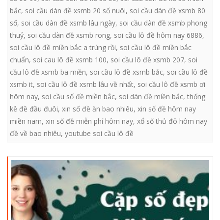
bắc
,
soi cầu dàn đề xsmb 20 số nuôi
,
soi cầu dàn đề xsmb 80
số
,
soi cầu dàn đề xsmb lâu ngày
,
soi cầu dàn đề xsmb phong
thuỷ
,
soi cầu dàn đề xsmb rong
,
soi cầu lô đề hôm nay 6886
,
soi cầu lô đề miền bắc a trúng rồi
,
soi cầu lô đề miền bắc
chuẩn
,
soi cau lô đề xsmb 100
,
soi cầu lô đề xsmb 207
,
soi
cầu lô đề xsmb ba miền
,
soi cầu lô đề xsmb bắc
,
soi cầu lô đề
xsmb it
,
soi cầu lô đề xsmb lâu về nhất
,
soi cầu lô đề xsmb ơi
hôm nay
,
soi cầu số đề miền bắc
,
soi dàn đề miền bắc
,
thống
kê đề đầu đuôi
,
xin số đề ăn bao nhiêu
,
xin số đề hôm nay
miền nam
,
xin số đề miễn phí hôm nay
,
xổ số thủ đô hôm nay
đề về bao nhiêu
,
youtube soi cầu lô đề