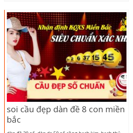
soi cầu đẹp dàn đề 8 con miền
bắc