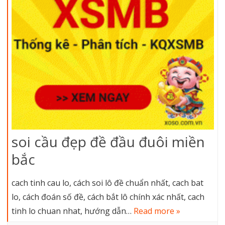
soi cầu đẹp đề đầu đuôi miền
bắc
cach tinh cau lo, cách soi lô đề chuẩn nhất, cach bat
lo, cách đoán số đề, cách bắt lô chính xác nhất, cach
tinh lo chuan nhat, hướng dẫn…
Read more »