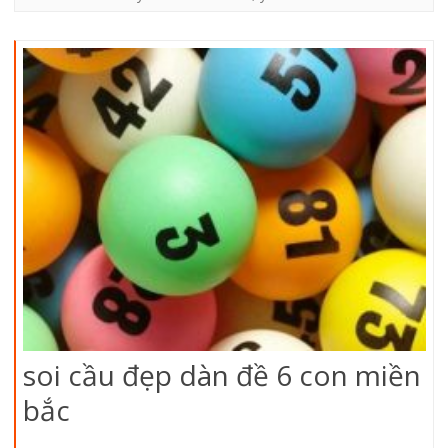
soi cầu đẹp dàn đề 6 con miền
bắc