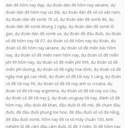
dàn đề hôm nay đẹp
,
dự đoán dàn đề hôm nay ukraine
,
dự
đoán dàn đề hôm nay ưu đãi
,
dự đoán dàn đề xổ số việt nam
,
dự đoán dàn đề xsmb 70 số
,
dự đoán dàn đề xsmb 86
,
dự
đoán dàn đề xsmb khung 2 ngày
,
dự đoán dàn đề xsmb lô
gan
,
dự đoán dàn đề xsmb ưx
,
dự đoán đề đầu đuôi
,
dự đoán
số đề hôm nay 08 07
,
dự đoán số đề hôm nay dự đoán
,
dự
đoán số đề hôm nay ukraine
,
dự đoán số đề miền bắc hôm
nay
,
dự đoán số đề miền nam hôm nay
,
dự đoán số đề miễn
phí 99 hôm nay
,
dự đoán số đề miễn phí 999
,
dự đoán số đề
miễn phí dương
,
dự đoán số đề ngày mai định
,
dự đoán số đề
ngày mai giá cao nhất
,
dự đoán số đề tối nay 3 càng
,
dự đoán
số đề tối nay 99
,
dự đoán số đề tối nay anh vs croatia
,
dự
đoán số đề tối nay argentina
,
dự đoán số đề tối nay soi cầu
,
dự đoán số đề tối nay ý
,
dự đoán uruguay tối nay
,
đánh số đề
hôm nay
,
đầu đuôi đề khan
,
đầu đuôi lô đề mb
,
đề chạm đầu
đuôi
,
đề đầu đuôi phụng loe hoe
,
đề đầu đuôi xổ số đà nẵng
,
đề đầu đuôi xsmb
,
hôm nay đề ra số mấy chuẩn 100
,
kinh
nghiệm lô đề câm đầu câm đuôi
,
lô đề 3 miền
,
lô đề hôm nay