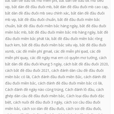
bắt dàn đề đầu đít mb mien phí
,
bắt dàn đề đầu đít mb sieu
vip
,
bắt dàn đề đầu đuôi mb
,
bắt dàn đề đầu đuôi mb cao cap
,
bắt dàn đề đầu đuôi mb sieu chính xác
,
bắt dàn đề đầu đuôi
mb vip
,
bắt đề đầu đuôi chuẩn
,
bắt đề đầu đuôi miền bắc
chuẩn
,
bắt đề đầu đuôi miền bắc hàng ngày
,
bắt đề đầu đuôi
miền bắc mb
,
bắt đề đầu đuôi miền bắc mb hàng ngày
,
bắt đề
đầu đuôi miền bắc phát tài
,
bắt đề đầu đuôi miền bắc rồng
bạch kim
,
bắt đề đầu đuôi miền bắc siêu víp
,
bắt đề đầu đuôi
xsmb
,
các đề miễn phí gmail
,
các đề miễn phí ipad
,
các đề
miễn phí quay
,
các đề ngày mai em có quyền mơ tưởng
,
cách
bắt dàn đề đầu đuôi khung 5 ngày
,
cách bắt đề đầu đuôi 2020
,
cách bắt đề đầu đuôi 2021
,
cách đánh dàn cầu đề đầu đuôi
miền bắc có lãi
,
Cách đánh đầu đuôi miền Bắc
,
cách đánh đề
đầu đuôi miền bắc
,
cách đánh đề đầu đuôi miền bắc có lãi
,
Cách đánh đề ngày nào cũng trúng
,
Cách đánh lô đầu
,
cách
ghép dàn cầu đề đầu đuôi miền bắc
,
Cách loại đầu đuôi đặc
biệt
,
cách nuôi đề đầu đuôi 3 ngày
,
cách soi cầu đầu đuôi
miền bắc
,
cách soi dàn đề đầu đuôi
,
cách soi đề đầu đuôi
,