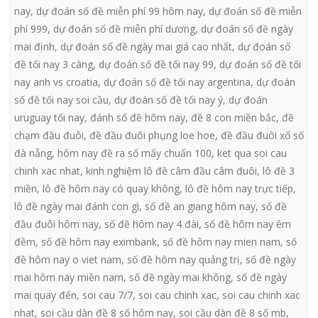
nay
,
dự đoán số đề miễn phí 99 hôm nay
,
dự đoán số đề miễn
phí 999
,
dự đoán số đề miễn phí dương
,
dự đoán số đề ngày
mai định
,
dự đoán số đề ngày mai giá cao nhất
,
dự đoán số
đề tối nay 3 càng
,
dự đoán số đề tối nay 99
,
dự đoán số đề tối
nay anh vs croatia
,
dự đoán số đề tối nay argentina
,
dự đoán
số đề tối nay soi cầu
,
dự đoán số đề tối nay ý
,
dự đoán
uruguay tối nay
,
đánh số đề hôm nay
,
đề 8 con miền bắc
,
đề
chạm đầu đuôi
,
đề đầu đuôi phụng loe hoe
,
đề đầu đuôi xổ số
đà nẵng
,
hôm nay đề ra số mấy chuẩn 100
,
ket qua soi cau
chinh xac nhat
,
kinh nghiệm lô đề câm đầu câm đuôi
,
lô đề 3
miền
,
lô đề hôm nay có quay không
,
lô đề hôm nay trực tiếp
,
lô đề ngày mai đánh con gì
,
số đề an giang hôm nay
,
số đề
đầu đuôi hôm nay
,
số đề hôm nay 4 đài
,
số đề hôm nay êm
đềm
,
số đề hôm nay eximbank
,
số đề hôm nay mien nam
,
số
đề hôm nay o viet nam
,
số đề hôm nay quảng trị
,
số đề ngày
mai hôm nay miền nam
,
số đề ngày mai không
,
số đề ngày
mai quay đến
,
soi cau 7/7
,
soi cau chinh xac
,
soi cau chinh xac
nhat
,
soi cầu dàn đề 8 số hôm nay
,
soi cầu dàn đề 8 số mb
,