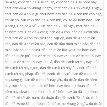
đề 4 số
,
chốt dàn đề 4 số chuẩn
,
chốt dàn đề 4 số hôm nay
,
chốt dàn đề 4 số khung 2 ngày
,
chốt dàn đề 4 số khung 3 ngày
,
chốt dàn đề 4 số là gì
,
chốt hôm nay dàn đề 4 con mb cao cấp
,
chuẩn soi cầu kqxs dàn đề 4 con mb
,
coi số đề hôm nay
,
Dàn
4 càng
,
Dàn de 4 SỐ 200k
,
dàn đề 20 số ngày mai
,
dàn đề 38
số hôm nay
,
Dàn đề 4 càng
,
dàn đề 4 con
,
dàn đề 4 con mb -
chốt dàn đề 4 con mb siêu cao cấp víp
,
dàn đề 4 con miền
bắc
,
dàn đề 4 số miền bắc
,
dàn đề đầu đuôi miền bắc
,
dàn đề
miền bắc ăn bao nhiêu
,
dàn đề miền bắc youtube hôm nay
,
dàn đề miễn phí
,
dàn đề xsmb tối nay 25
,
dàn đề xsmb tối nay
ăn
,
dàn đề xsmb tối nay làm gì
,
dàn đề xsmb tối nay nay
,
dàn
đề xsmb tối nay ngon
,
dàn đề xsmb tối nay ông nội
,
dàn đề
xsmb tối nay phap
,
dàn đề xsmb tối nay tử
,
dàn đề xsmb tối
nay uống gì
,
dàn đề xsmb tối nay yêu
,
dự đoán dàn đề hôm
nay 100 số
,
dự đoán dàn đề hôm nay đẹp
,
dự đoán dàn đề
hôm nay ukraine
,
dự đoán dàn đề hôm nay ưu đãi
,
dự đoán
dàn đề xổ số việt nam
,
dự đoán dàn đề xsmb 70 số
,
dự đoán
dàn đề xsmb 86
,
dự đoán dàn đề xsmb khung 2 ngày
,
dự đoán