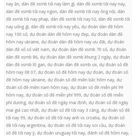
nay ăn
,
dàn đề xsmb tối nay làm gì
,
dàn đề xsmb tối nay nay
,
dàn đề xsmb tối nay ngon
,
dàn đề xsmb tối nay ông nội
,
dàn
đề xsmb tối nay phap
,
dàn đề xsmb tối nay tử
,
dàn đề xsmb tối
nay uống gì
,
dàn đề xsmb tối nay yêu
,
dự đoán dàn đề hôm
nay 100 số
,
dự đoán dàn đề hôm nay đẹp
,
dự đoán dàn đề
hôm nay ukraine
,
dự đoán dàn đề hôm nay ưu đãi
,
dự đoán
dàn đề xổ số việt nam
,
dự đoán dàn đề xsmb 70 số
,
dự đoán
dàn đề xsmb 86
,
dự đoán dàn đề xsmb khung 2 ngày
,
dự đoán
dàn đề xsmb lô gan
,
dự đoán dàn đề xsmb ưx
,
dự đoán số đề
hôm nay 08 07
,
dự đoán số đề hôm nay dự đoán
,
dự đoán số
đề hôm nay ukraine
,
dự đoán số đề miền bắc hôm nay
,
dự
đoán số đề miền nam hôm nay
,
dự đoán số đề miễn phí 99
hôm nay
,
dự đoán số đề miễn phí 999
,
dự đoán số đề miễn
phí dương
,
dự đoán số đề ngày mai định
,
dự đoán số đề ngày
mai giá cao nhất
,
dự đoán số đề tối nay 3 càng
,
dự đoán số đề
tối nay 99
,
dự đoán số đề tối nay anh vs croatia
,
dự đoán số
đề tối nay argentina
,
dự đoán số đề tối nay soi cầu
,
dự đoán
số đề tối nay ý
,
dự đoán uruguay tối nay
,
đánh số đề hôm nay
,