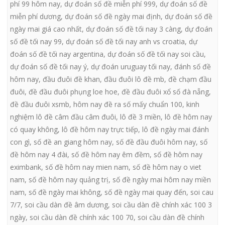
phí 99 hôm nay
,
dự đoán số đề miễn phí 999
,
dự đoán số đề
miễn phí dương
,
dự đoán số đề ngày mai định
,
dự đoán số đề
ngày mai giá cao nhất
,
dự đoán số đề tối nay 3 càng
,
dự đoán
số đề tối nay 99
,
dự đoán số đề tối nay anh vs croatia
,
dự
đoán số đề tối nay argentina
,
dự đoán số đề tối nay soi cầu
,
dự đoán số đề tối nay ý
,
dự đoán uruguay tối nay
,
đánh số đề
hôm nay
,
đầu đuôi đề khan
,
đầu đuôi lô đề mb
,
đề chạm đầu
đuôi
,
đề đầu đuôi phụng loe hoe
,
đề đầu đuôi xổ số đà nẵng
,
đề đầu đuôi xsmb
,
hôm nay đề ra số mấy chuẩn 100
,
kinh
nghiệm lô đề câm đầu câm đuôi
,
lô đề 3 miền
,
lô đề hôm nay
có quay không
,
lô đề hôm nay trực tiếp
,
lô đề ngày mai đánh
con gì
,
số đề an giang hôm nay
,
số đề đầu đuôi hôm nay
,
số
đề hôm nay 4 đài
,
số đề hôm nay êm đềm
,
số đề hôm nay
eximbank
,
số đề hôm nay mien nam
,
số đề hôm nay o viet
nam
,
số đề hôm nay quảng trị
,
số đề ngày mai hôm nay miền
nam
,
số đề ngày mai không
,
số đề ngày mai quay đến
,
soi cau
7/7
,
soi cầu dàn đề âm dương
,
soi cầu dàn đề chính xác 100 3
ngày
,
soi cầu dàn đề chính xác 100 70
,
soi cầu dàn đề chính