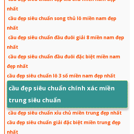
nhất
cầu đẹp siêu chuẩn song thủ lô miền nam đẹp
nhất
cầu đẹp siêu chuẩn đầu đuôi giải 8 miền nam đẹp
nhất
cầu đẹp siêu chuẩn đầu đuôi đặc biệt miền nam
đẹp nhất
cầu đẹp siêu chuẩn lô 3 số miền nam đẹp nhất
cầu đẹp siêu chuẩn chính xác miền
trung siêu chuẩn
cầu đẹp siêu chuẩn xỉu chủ miền trung đẹp nhất
cầu đẹp siêu chuẩn giải đặc biệt miền trung đẹp
nhất