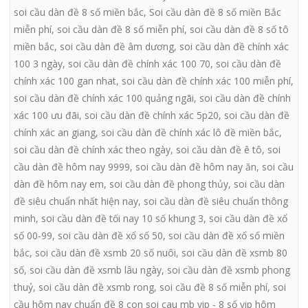
soi cầu dàn đề 8 số miền bắc
,
Soi cầu dàn đề 8 số miền Bắc
miễn phí
,
soi cầu dàn đề 8 số miễn phí
,
soi cầu dàn đề 8 số tô
miền bắc
,
soi cầu dàn đề âm dương
,
soi cầu dàn đề chính xác
100 3 ngày
,
soi cầu dàn đề chính xác 100 70
,
soi cầu dàn đề
chính xác 100 gan nhat
,
soi cầu dàn đề chính xác 100 miễn phí
,
soi cầu dàn đề chính xác 100 quảng ngãi
,
soi cầu dàn đề chính
xác 100 ưu đãi
,
soi cầu dàn đề chính xác 5p20
,
soi cầu dàn đề
chính xác an giang
,
soi cầu dàn đề chính xác lô đề miền bắc
,
soi cầu dàn đề chính xác theo ngày
,
soi cầu dàn đề ê tô
,
soi
cầu dàn đề hôm nay 9999
,
soi cầu dàn đề hôm nay ăn
,
soi cầu
dàn đề hôm nay em
,
soi cầu dàn đề phong thủy
,
soi cầu dàn
đề siêu chuẩn nhất hiện nay
,
soi cầu dàn đề siêu chuẩn thông
minh
,
soi cầu dàn đề tối nay 10 số khung 3
,
soi cầu dàn đề xổ
số 00-99
,
soi cầu dàn đề xổ số 50
,
soi cầu dàn đề xổ số miền
bắc
,
soi cầu dàn đề xsmb 20 số nuôi
,
soi cầu dàn đề xsmb 80
số
,
soi cầu dàn đề xsmb lâu ngày
,
soi cầu dàn đề xsmb phong
thuỷ
,
soi cầu dàn đề xsmb rong
,
soi cầu đề 8 số miễn phí
,
soi
cầu hôm nay chuẩn đề 8 con soi cau mb vip - 8 số vip hôm