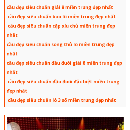
cầu đẹp siêu chuẩn giải 8 miền trung đẹp nhất
cầu đẹp siêu chuẩn bao lô miền trung đẹp nhất
cầu đẹp siêu chuẩn cặp xỉu chủ miền trung đẹp
nhất
cầu đẹp siêu chuẩn song thủ lô miền trung đẹp
nhất
cầu đẹp siêu chuẩn đầu đuôi giải 8 miền trung đẹp
nhất
cầu đẹp siêu chuẩn đầu đuôi đặc biệt miền trung
đẹp nhất
cầu đẹp siêu chuẩn lô 3 số miền trung đẹp nhất