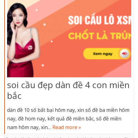
soi cầu đẹp dàn đề 4 con miền
bắc
dàn đề 10 số bất bại hôm nay, xin số đề ba miền hôm
nay, đề hom nay, kết quả đề miền bắc, số đề miền
nam hôm nay, xin…
Read more »