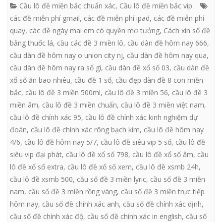
Cầu lô đề miền bắc chuẩn xác
,
Cầu lô đề miền bắc vip
các đề miễn phí gmail
,
các đề miễn phí ipad
,
các đề miễn phí
quay
,
các đề ngày mai em có quyền mơ tưởng
,
Cách xin số đề
bằng thuốc lá
,
cầu các đề 3 miền lô
,
cầu dàn đề hôm nay 666
,
cầu dàn đề hôm nay o union city nj
,
cầu dàn đề hôm nay qua
,
cầu dàn đề hôm nay ra số gì
,
cầu dàn đề xổ số 03
,
cầu dàn đề
xổ số ăn bao nhiêu
,
cầu đề 1 số
,
cầu đẹp dàn đề 8 con miền
bắc
,
cầu lô đề 3 miền 500ml
,
cầu lô đề 3 miền 56
,
cầu lô đề 3
miền âm
,
cầu lô đề 3 miền chuẩn
,
cầu lô đề 3 miền việt nam
,
cầu lô đề chính xác 95
,
cầu lô đề chính xác kinh nghiệm dự
đoán
,
cầu lô đề chính xác rông bạch kim
,
cầu lô đề hôm nay
4/6
,
cầu lô đề hôm nay 5/7
,
cầu lô đề siêu vip 5 số
,
cầu lô đề
siêu vip đại phát
,
cầu lô đề xổ số 798
,
cầu lô đề xổ số âm
,
cầu
lô đề xổ số extra
,
cầu lô đề xổ số xem
,
cầu lô đề xsmb 24h
,
cầu lô đề xsmb 500
,
cầu số đề 3 miền lyric
,
cầu số đề 3 miền
nam
,
cầu số đề 3 miền rồng vàng
,
cầu số đề 3 miền trực tiếp
hôm nay
,
cầu số đề chính xác anh
,
cầu số đề chính xác dịnh
,
cầu số đề chính xác độ
,
cầu số đề chính xác in english
,
cầu số