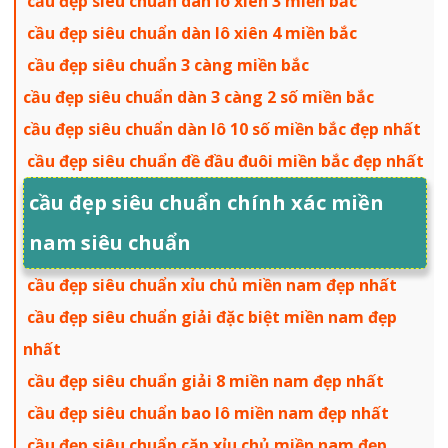
cầu đẹp siêu chuẩn dàn lô xiên 3 miền bắc
cầu đẹp siêu chuẩn dàn lô xiên 4 miền bắc
cầu đẹp siêu chuẩn 3 càng miền bắc
cầu đẹp siêu chuẩn dàn 3 càng 2 số miền bắc
cầu đẹp siêu chuẩn dàn lô 10 số miền bắc đẹp nhất
cầu đẹp siêu chuẩn đề đầu đuôi miền bắc đẹp nhất
cầu đẹp siêu chuẩn chính xác miền
nam siêu chuẩn
cầu đẹp siêu chuẩn xỉu chủ miền nam đẹp nhất
cầu đẹp siêu chuẩn giải đặc biệt miền nam đẹp
nhất
cầu đẹp siêu chuẩn giải 8 miền nam đẹp nhất
cầu đẹp siêu chuẩn bao lô miền nam đẹp nhất
cầu đẹp siêu chuẩn cặp xỉu chủ miền nam đẹp