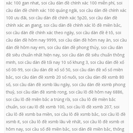
xác 100 gan nhat
,
soi cầu dàn đề chính xác 100 miễn phí
,
soi
cầu dàn đề chính xác 100 quảng ngãi
,
soi cầu dàn đề chính xác
100 ưu đãi
,
soi cầu dàn đề chính xác 5p20
,
soi cầu dàn đề
chính xác an giang
,
soi cầu dàn đề chính xác lô đề miền bắc
,
soi cầu dàn đề chính xác theo ngày
,
soi cầu dàn đề ê tô
,
soi
cầu dàn đề hôm nay 9999
,
soi cầu dàn đề hôm nay ăn
,
soi cầu
dàn đề hôm nay em
,
soi cầu dàn đề phong thủy
,
soi cầu dàn
đề siêu chuẩn nhất hiện nay
,
soi cầu dàn đề siêu chuẩn thông
minh
,
soi cầu dàn đề tối nay 10 số khung 3
,
soi cầu dàn đề xổ
số 00-99
,
soi cầu dàn đề xổ số 50
,
soi cầu dàn đề xổ số miền
bắc
,
soi cầu dàn đề xsmb 20 số nuôi
,
soi cầu dàn đề xsmb 80
số
,
soi cầu dàn đề xsmb lâu ngày
,
soi cầu dàn đề xsmb phong
thuỷ
,
soi cầu dàn đề xsmb rong
,
soi cầu lô đề hôm nay 6886
,
soi cầu lô đề miền bắc a trúng rồi
,
soi cầu lô đề miền bắc
chuẩn
,
soi cau lô đề xsmb 100
,
soi cầu lô đề xsmb 207
,
soi
cầu lô đề xsmb ba miền
,
soi cầu lô đề xsmb bắc
,
soi cầu lô đề
xsmb it
,
soi cầu lô đề xsmb lâu về nhất
,
soi cầu lô đề xsmb ơi
hôm nay
,
soi cầu số đề miền bắc
,
soi dàn đề miền bắc
,
thống