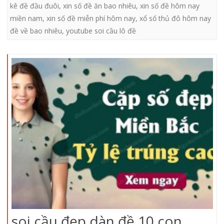
kê đề đầu đuôi
,
xin số đề ăn bao nhiêu
,
xin số đề hôm nay
miền nam
,
xin số đề miễn phí hôm nay
,
xổ số thủ đô hôm nay
đề về bao nhiêu
,
youtube soi cầu lô đề
soi cầu đẹp dàn đề 10 con