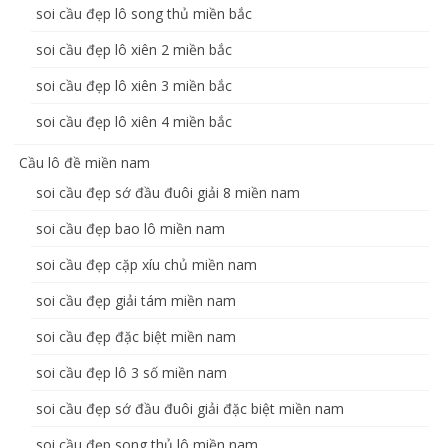
soi cầu đẹp lô song thủ miền bắc
soi cầu đẹp lô xiên 2 miền bắc
soi cầu đẹp lô xiên 3 miền bắc
soi cầu đẹp lô xiên 4 miền bắc
Cầu lô đề miền nam
soi cầu đẹp sớ đầu đuôi giải 8 miền nam
soi cầu đẹp bao lô miền nam
soi cầu đẹp cặp xíu chủ miền nam
soi cầu đẹp giải tám miền nam
soi cầu đẹp đặc biệt miền nam
soi cầu đẹp lô 3 số miền nam
soi cầu đẹp sớ đầu đuôi giải đặc biệt miền nam
soi cầu đẹp song thủ lô miền nam