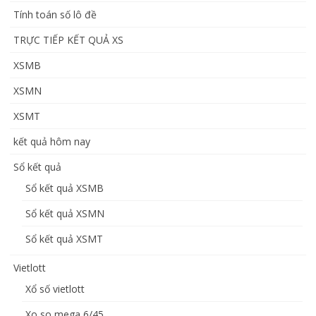
Tính toán số lô đề
TRỰC TIẾP KẾT QUẢ XS
XSMB
XSMN
XSMT
kết quả hôm nay
Sổ kết quả
Sổ kết quả XSMB
Sổ kết quả XSMN
Sổ kết quả XSMT
Vietlott
Xổ số vietlott
Xo so mega 6/45