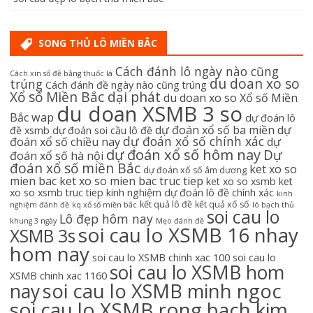
SONG THỦ LÔ MIỀN BẮC
Cách đánh lô ngày nào cũng
Cách xin số đề bằng thuốc lá
du doan xo so
trúng
Cách đánh đề ngày nào cũng trúng
Xổ số Miền Bắc dại phát
du doan xo so Xổ số Miền
du doan XSMB 3 so
Bắc wap
dự đoán lô
dự đoán xổ số ba miền
dự
đề xsmb
dự đoán soi cầu lô đề
dự đoán xổ số chính xác
đoán xổ số chiều nay
dự
dự đoán xổ số hôm nay
Dự
đoán xổ số hà nội
đoán xổ số miền Bắc
ket xo so
dự đoán xổ số âm dương
mien bac
ket xo so mien bac truc tiep
ket xo so xsmb
ket
xo so xsmb truc tiep
kinh nghiệm dự đoán lô đề chính xác
kinh
kết quả lô đề
kết quả xổ số
nghiệm đánh đề
kq xổ số miền bắc
lô bạch thủ
soi cau lo
Lô đẹp hôm nay
khung 3 ngày
Mẹo đánh đề
soi cau lo XSMB 16 nhay
XSMB 3s
hom nay
soi cau lo XSMB chinh xac 100
soi cau lo
soi cau lo XSMB hom
XSMB chinh xac 1160
soi cau lo XSMB minh ngoc
nay
soi cau lo XSMB rong bach kim