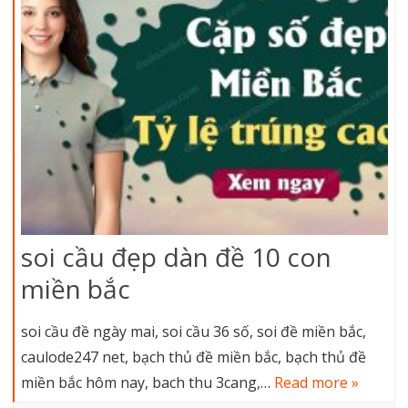
soi cầu đẹp dàn đề 10 con
miền bắc
soi cầu đề ngày mai, soi cầu 36 số, soi đề miền bắc,
caulode247 net, bạch thủ đề miền bắc, bạch thủ đề
miền bắc hôm nay, bach thu 3cang,…
Read more »