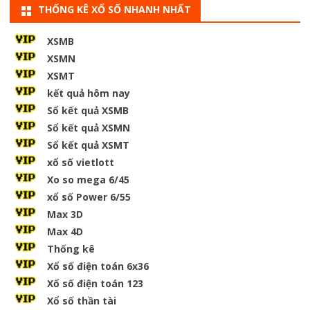
THỐNG KÊ XỔ SỐ NHANH NHẤT
XSMB
XSMN
XSMT
kết quả hôm nay
Sổ kết quả XSMB
Sổ kết quả XSMN
Sổ kết quả XSMT
xổ số vietlott
Xo so mega 6/45
xổ số Power 6/55
Max 3D
Max 4D
Thống kê
Xổ số điện toán 6x36
Xổ số điện toán 123
Xổ số thần tài