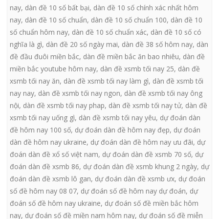
nay
,
dàn đề 10 số bất bại
,
dàn đề 10 số chính xác nhất hôm
nay
,
dàn đề 10 số chuẩn
,
dàn đề 10 số chuẩn 100
,
dàn đề 10
số chuẩn hôm nay
,
dàn đề 10 số chuẩn xác
,
dàn đề 10 số có
nghĩa là gì
,
dàn đề 20 số ngày mai
,
dàn đề 38 số hôm nay
,
dàn
đề đầu đuôi miền bắc
,
dàn đề miền bắc ăn bao nhiêu
,
dàn đề
miền bắc youtube hôm nay
,
dàn đề xsmb tối nay 25
,
dàn đề
xsmb tối nay ăn
,
dàn đề xsmb tối nay làm gì
,
dàn đề xsmb tối
nay nay
,
dàn đề xsmb tối nay ngon
,
dàn đề xsmb tối nay ông
nội
,
dàn đề xsmb tối nay phap
,
dàn đề xsmb tối nay tử
,
dàn đề
xsmb tối nay uống gì
,
dàn đề xsmb tối nay yêu
,
dự đoán dàn
đề hôm nay 100 số
,
dự đoán dàn đề hôm nay đẹp
,
dự đoán
dàn đề hôm nay ukraine
,
dự đoán dàn đề hôm nay ưu đãi
,
dự
đoán dàn đề xổ số việt nam
,
dự đoán dàn đề xsmb 70 số
,
dự
đoán dàn đề xsmb 86
,
dự đoán dàn đề xsmb khung 2 ngày
,
dự
đoán dàn đề xsmb lô gan
,
dự đoán dàn đề xsmb ưx
,
dự đoán
số đề hôm nay 08 07
,
dự đoán số đề hôm nay dự đoán
,
dự
đoán số đề hôm nay ukraine
,
dự đoán số đề miền bắc hôm
nay
,
dự đoán số đề miền nam hôm nay
,
dự đoán số đề miễn