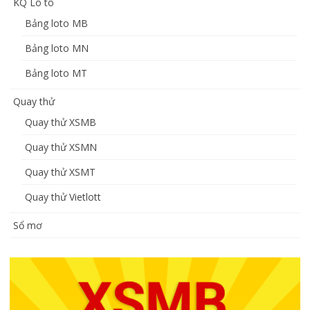
KQ Lô tô
Bảng loto MB
Bảng loto MN
Bảng loto MT
Quay thử
Quay thử XSMB
Quay thử XSMN
Quay thử XSMT
Quay thử Vietlott
Sổ mơ