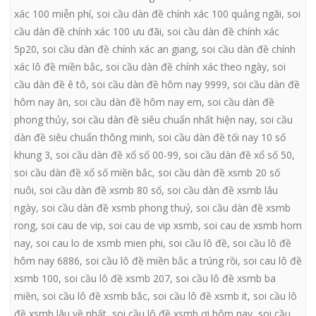
xác 100 miễn phí
,
soi cầu dàn đề chính xác 100 quảng ngãi
,
soi
cầu dàn đề chính xác 100 ưu đãi
,
soi cầu dàn đề chính xác
5p20
,
soi cầu dàn đề chính xác an giang
,
soi cầu dàn đề chính
xác lô đề miền bắc
,
soi cầu dàn đề chính xác theo ngày
,
soi
cầu dàn đề ê tô
,
soi cầu dàn đề hôm nay 9999
,
soi cầu dàn đề
hôm nay ăn
,
soi cầu dàn đề hôm nay em
,
soi cầu dàn đề
phong thủy
,
soi cầu dàn đề siêu chuẩn nhất hiện nay
,
soi cầu
dàn đề siêu chuẩn thông minh
,
soi cầu dàn đề tối nay 10 số
khung 3
,
soi cầu dàn đề xổ số 00-99
,
soi cầu dàn đề xổ số 50
,
soi cầu dàn đề xổ số miền bắc
,
soi cầu dàn đề xsmb 20 số
nuôi
,
soi cầu dàn đề xsmb 80 số
,
soi cầu dàn đề xsmb lâu
ngày
,
soi cầu dàn đề xsmb phong thuỷ
,
soi cầu dàn đề xsmb
rong
,
soi cau de vip
,
soi cau de vip xsmb
,
soi cau de xsmb hom
nay
,
soi cau lo de xsmb mien phi
,
soi cầu lô đề
,
soi cầu lô đề
hôm nay 6886
,
soi cầu lô đề miền bắc a trúng rồi
,
soi cau lô đề
xsmb 100
,
soi cầu lô đề xsmb 207
,
soi cầu lô đề xsmb ba
miền
,
soi cầu lô đề xsmb bắc
,
soi cầu lô đề xsmb it
,
soi cầu lô
đề xsmb lâu về nhất
,
soi cầu lô đề xsmb ơi hôm nay
,
soi cầu