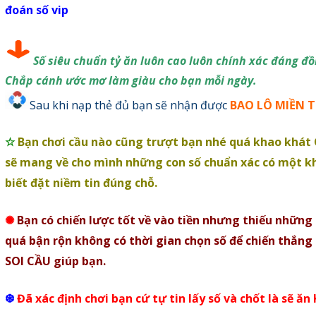
đoán số vip
Số siêu chuẩn tỷ ăn luôn cao luôn chính xác đáng đ
Chắp cánh ước mơ làm giàu cho bạn mỗi ngày
.
Sau khi nạp thẻ đủ bạn sẽ nhận được
BAO LÔ MIỀN T
☆
Bạn chơi cầu nào cũng trượt bạn nhé quá khao khát
sẽ mang về cho mình những con số chuẩn xác có một kh
biết đặt niềm tin đúng chỗ.
✺
Bạn có chiến lược tốt về vào tiền nhưng thiếu những c
quá bận rộn không có thời gian chọn số để chiến thắng 
SOI CẦU giúp bạn.
❆
Đã xác định chơi bạn cứ tự tin lấy số và chốt là sẽ ă