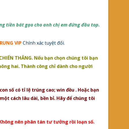
ồng tiền bát gạo cho anh chị em đứng đầu top.
RUNG VIP
Chính xác tuyệt đối.
 CHIẾN THẮNG. Nếu bạn chọn chúng tôi bạn
ông hai. Thành công chỉ dành cho người
on số có tỉ lệ trúng cao; win đều . Hoặc bạn
một cách lâu dài, bền bỉ. Hãy để chúng tôi
n Không nên phân tán tư tưởng rồi loạn số.