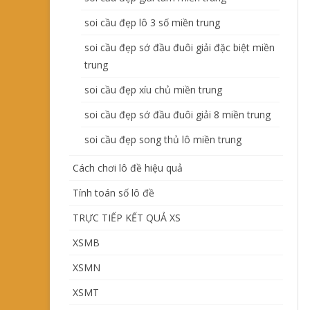
soi cầu đẹp lô 3 số miền trung
soi cầu đẹp sớ đầu đuôi giải đặc biệt miền
trung
soi cầu đẹp xíu chủ miền trung
soi cầu đẹp sớ đầu đuôi giải 8 miền trung
soi cầu đẹp song thủ lô miền trung
Cách chơi lô đề hiệu quả
Tính toán số lô đề
TRỰC TIẾP KẾT QUẢ XS
XSMB
XSMN
XSMT