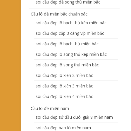
soi cầu đẹp đề song thủ miền bắc
Cầu lô đề miền bắc chuẩn xác
soi cầu đẹp lô bạch thủ kép miền bắc
soi cầu đẹp cặp 3 càng víp miền bắc
soi cầu đẹp lô bạch thủ miền bắc
soi cầu đẹp lô song thủ kép miền bắc
soi cầu đẹp lô song thủ miền bắc
soi cầu đẹp lô xiên 2 miền bắc
soi cầu đẹp lô xiên 3 miền bắc
soi cầu đẹp lô xiên 4 miền bắc
Cầu lô đề miền nam
soi cầu đẹp sớ đầu đuôi giải 8 miền nam
soi cầu đẹp bao lô miền nam