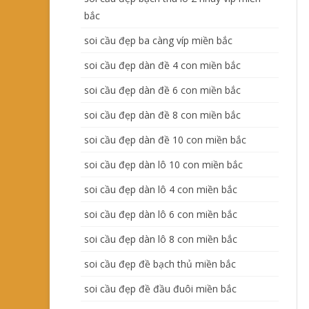
bắc
soi cầu đẹp ba càng víp miền bắc
soi cầu đẹp dàn đề 4 con miền bắc
soi cầu đẹp dàn đề 6 con miền bắc
soi cầu đẹp dàn đề 8 con miền bắc
soi cầu đẹp dàn đề 10 con miền bắc
soi cầu đẹp dàn lô 10 con miền bắc
soi cầu đẹp dàn lô 4 con miền bắc
soi cầu đẹp dàn lô 6 con miền bắc
soi cầu đẹp dàn lô 8 con miền bắc
soi cầu đẹp đề bạch thủ miền bắc
soi cầu đẹp đề đầu đuôi miền bắc