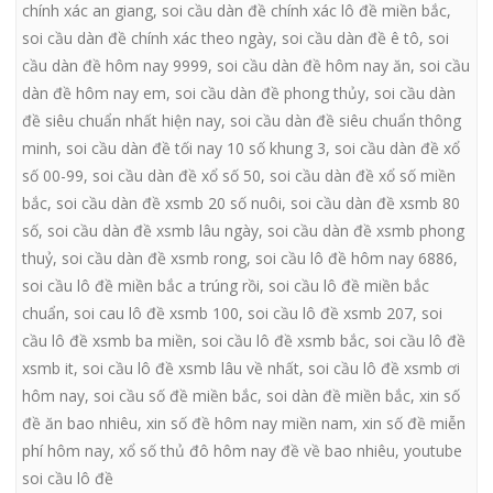
chính xác an giang
,
soi cầu dàn đề chính xác lô đề miền bắc
,
soi cầu dàn đề chính xác theo ngày
,
soi cầu dàn đề ê tô
,
soi
cầu dàn đề hôm nay 9999
,
soi cầu dàn đề hôm nay ăn
,
soi cầu
dàn đề hôm nay em
,
soi cầu dàn đề phong thủy
,
soi cầu dàn
đề siêu chuẩn nhất hiện nay
,
soi cầu dàn đề siêu chuẩn thông
minh
,
soi cầu dàn đề tối nay 10 số khung 3
,
soi cầu dàn đề xổ
số 00-99
,
soi cầu dàn đề xổ số 50
,
soi cầu dàn đề xổ số miền
bắc
,
soi cầu dàn đề xsmb 20 số nuôi
,
soi cầu dàn đề xsmb 80
số
,
soi cầu dàn đề xsmb lâu ngày
,
soi cầu dàn đề xsmb phong
thuỷ
,
soi cầu dàn đề xsmb rong
,
soi cầu lô đề hôm nay 6886
,
soi cầu lô đề miền bắc a trúng rồi
,
soi cầu lô đề miền bắc
chuẩn
,
soi cau lô đề xsmb 100
,
soi cầu lô đề xsmb 207
,
soi
cầu lô đề xsmb ba miền
,
soi cầu lô đề xsmb bắc
,
soi cầu lô đề
xsmb it
,
soi cầu lô đề xsmb lâu về nhất
,
soi cầu lô đề xsmb ơi
hôm nay
,
soi cầu số đề miền bắc
,
soi dàn đề miền bắc
,
xin số
đề ăn bao nhiêu
,
xin số đề hôm nay miền nam
,
xin số đề miễn
phí hôm nay
,
xổ số thủ đô hôm nay đề về bao nhiêu
,
youtube
soi cầu lô đề