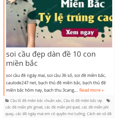
soi cầu đẹp dàn đề 10 con
miền bắc
soi cầu đề ngày mai, soi cầu 36 số, soi đề miền bắc,
caulode247 net, bạch thủ đề miền bắc, bạch thủ đề
miền bắc hôm nay, bach thu 3cang,…
Read more »
Cầu lô đề miền bắc chuẩn xác
,
Cầu lô đề miền bắc vip
các đề miễn phí gmail
,
các đề miễn phí ipad
,
các đề miễn phí
quay
,
các đề ngày mai em có quyền mơ tưởng
,
Cách xin số đề