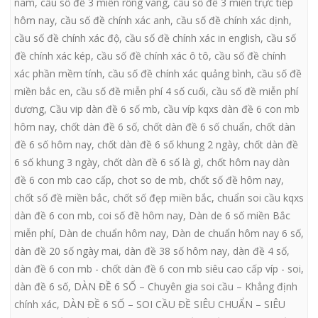
nam
,
cầu số đề 3 miền rồng vàng
,
cầu số đề 3 miền trực tiếp
hôm nay
,
cầu số đề chính xác anh
,
cầu số đề chính xác dịnh
,
cầu số đề chính xác độ
,
cầu số đề chính xác in english
,
cầu số
đề chính xác kép
,
cầu số đề chính xác ô tô
,
cầu số đề chính
xác phần mềm tính
,
cầu số đề chính xác quảng bình
,
cầu số đề
miền bắc en
,
cầu số đề miễn phí 4 số cuối
,
cầu số đề miễn phí
dương
,
Cầu vip dàn đề 6 số mb
,
cầu víp kqxs dàn đề 6 con mb
hôm nay
,
chốt dàn đề 6 số
,
chốt dàn đề 6 số chuẩn
,
chốt dàn
đề 6 số hôm nay
,
chốt dàn đề 6 số khung 2 ngày
,
chốt dàn đề
6 số khung 3 ngày
,
chốt dàn đề 6 số là gì
,
chốt hôm nay dàn
đề 6 con mb cao cấp
,
chot so de mb
,
chốt số đề hôm nay
,
chốt số đề miền bắc
,
chốt số đẹp miền bắc
,
chuẩn soi cầu kqxs
dàn đề 6 con mb
,
coi số đề hôm nay
,
Dàn de 6 số miền Bắc
miễn phí
,
Dàn de chuẩn hôm nay
,
Dàn de chuẩn hôm nay 6 số
,
dàn đề 20 số ngày mai
,
dàn đề 38 số hôm nay
,
dàn đề 4 số
,
dàn đề 6 con mb - chốt dàn đề 6 con mb siêu cao cấp víp - soi
,
dàn đề 6 số
,
DÀN ĐỀ 6 SỐ – Chuyên gia soi cầu – Khẳng định
chính xác
,
DÀN ĐỀ 6 SỐ – SOI CẦU ĐỀ SIÊU CHUẨN – SIÊU