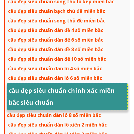
cầu đẹp siêu chuẩn song thủ lô kép miền bắc
cầu đẹp siêu chuẩn bạch thủ đề miền bắc
cầu đẹp siêu chuẩn song thủ đề miền bắc
cầu đẹp siêu chuẩn dàn đề 4 số miền bắc
cầu đẹp siêu chuẩn dàn đề 6 số miền bắc
cầu đẹp siêu chuẩn dàn đề 8 số miền bắc
cầu đẹp siêu chuẩn dàn đề 10 số miền bắc
cầu đẹp siêu chuẩn dàn lô 4 số miền bắc
cầu đẹp siêu chuẩn dàn lô 6 số miền bắc
cầu đẹp siêu chuẩn chính xác miền
bắc siêu chuẩn
cầu đẹp siêu chuẩn dàn lô 8 số miền bắc
cầu đẹp siêu chuẩn dàn lô xiên 2 miền bắc