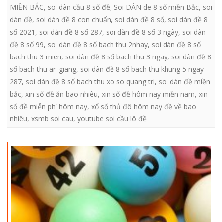
MIỀN BẮC
,
soi dàn cầu 8 số đề
,
Soi DÀN de 8 số miền Bắc
,
soi
dàn đề
,
soi dàn đề 8 con chuẩn
,
soi dàn đề 8 số
,
soi dàn đề 8
số 2021
,
soi dàn đề 8 số 287
,
soi dàn đề 8 số 3 ngày
,
soi dàn
đề 8 số 99
,
soi dàn đề 8 số bach thu 2nhay
,
soi dàn đề 8 số
bach thu 3 mien
,
soi dàn đề 8 số bach thu 3 ngay
,
soi dàn đề 8
số bach thu an giang
,
soi dàn đề 8 số bach thu khung 5 ngay
287
,
soi dàn đề 8 số bach thu xo so quang tri
,
soi dàn đề miền
bắc
,
xin số đề ăn bao nhiêu
,
xin số đề hôm nay miền nam
,
xin
số đề miễn phí hôm nay
,
xổ số thủ đô hôm nay đề về bao
nhiêu
,
xsmb soi cau
,
youtube soi cầu lô đề