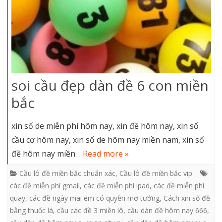
soi cầu đẹp dàn đề 6 con miền
bắc
xin số de miễn phí hôm nay, xin đề hôm nay, xin số
cầu cơ hôm nay, xin số de hôm nay miền nam, xin số
đề hôm nay miền…
Read more »
Cầu lô đề miền bắc chuẩn xác
,
Cầu lô đề miền bắc vip
các đề miễn phí gmail
,
các đề miễn phí ipad
,
các đề miễn phí
quay
,
các đề ngày mai em có quyền mơ tưởng
,
Cách xin số đề
bằng thuốc lá
,
cầu các đề 3 miền lô
,
cầu dàn đề hôm nay 666
,