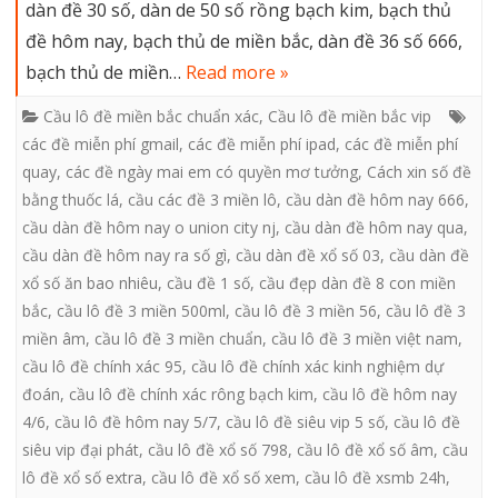
dàn đề 30 số, dàn de 50 số rồng bạch kim, bạch thủ
đề hôm nay, bạch thủ de miền bắc, dàn đề 36 số 666,
bạch thủ de miền…
Read more »
Cầu lô đề miền bắc chuẩn xác
,
Cầu lô đề miền bắc vip
các đề miễn phí gmail
,
các đề miễn phí ipad
,
các đề miễn phí
quay
,
các đề ngày mai em có quyền mơ tưởng
,
Cách xin số đề
bằng thuốc lá
,
cầu các đề 3 miền lô
,
cầu dàn đề hôm nay 666
,
cầu dàn đề hôm nay o union city nj
,
cầu dàn đề hôm nay qua
,
cầu dàn đề hôm nay ra số gì
,
cầu dàn đề xổ số 03
,
cầu dàn đề
xổ số ăn bao nhiêu
,
cầu đề 1 số
,
cầu đẹp dàn đề 8 con miền
bắc
,
cầu lô đề 3 miền 500ml
,
cầu lô đề 3 miền 56
,
cầu lô đề 3
miền âm
,
cầu lô đề 3 miền chuẩn
,
cầu lô đề 3 miền việt nam
,
cầu lô đề chính xác 95
,
cầu lô đề chính xác kinh nghiệm dự
đoán
,
cầu lô đề chính xác rông bạch kim
,
cầu lô đề hôm nay
4/6
,
cầu lô đề hôm nay 5/7
,
cầu lô đề siêu vip 5 số
,
cầu lô đề
siêu vip đại phát
,
cầu lô đề xổ số 798
,
cầu lô đề xổ số âm
,
cầu
lô đề xổ số extra
,
cầu lô đề xổ số xem
,
cầu lô đề xsmb 24h
,