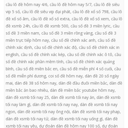
cầu lô đề hôm nay 4/6
,
cầu lô đề hôm nay 5/7
,
cầu lô đề siêu
vip 5 số
,
cầu lô đề siêu vip đại phát
,
cầu lô đề xổ số 798
,
cầu lô
đề xổ số âm
,
cầu lô đề xổ số extra
,
cầu lô đề xổ số xem
,
cầu lô
đề xsmb 24h
,
cầu lô đề xsmb 500
,
cầu số đề 3 miền lyric
,
cầu
số đề 3 miền nam
,
cầu số đề 3 miền rồng vàng
,
cầu số đề 3
miền trực tiếp hôm nay
,
cầu số đề chính xác anh
,
cầu số đề
chính xác dịnh
,
cầu số đề chính xác độ
,
cầu số đề chính xác in
english
,
cầu số đề chính xác kép
,
cầu số đề chính xác ô tô
,
cầu
số đề chính xác phần mềm tính
,
cầu số đề chính xác quảng
bình
,
cầu số đề miền bắc en
,
cầu số đề miễn phí 4 số cuối
,
cầu
số đề miễn phí dương
,
coi số đề hôm nay
,
dàn đề 20 số ngày
mai
,
dàn đề 38 số hôm nay
,
dàn đề đầu đuôi miền bắc
,
dàn đề
miền bắc ăn bao nhiêu
,
dàn đề miền bắc youtube hôm nay
,
dàn đề xsmb tối nay 25
,
dàn đề xsmb tối nay ăn
,
dàn đề xsmb
tối nay làm gì
,
dàn đề xsmb tối nay nay
,
dàn đề xsmb tối nay
ngon
,
dàn đề xsmb tối nay ông nội
,
dàn đề xsmb tối nay phap
,
dàn đề xsmb tối nay tử
,
dàn đề xsmb tối nay uống gì
,
dàn đề
xsmb tối nay yêu
,
dự đoán dàn đề hôm nay 100 số
,
dự đoán