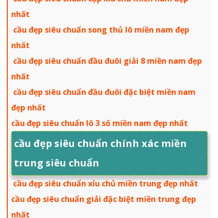
nhất
cầu đẹp siêu chuẩn song thủ lô miền nam đẹp
nhất
cầu đẹp siêu chuẩn đầu đuôi giải 8 miền nam đẹp
nhất
cầu đẹp siêu chuẩn đầu đuôi đặc biệt miền nam
đẹp nhất
cầu đẹp siêu chuẩn lô 3 số miền nam đẹp nhất
cầu đẹp siêu chuẩn chính xác miền
trung siêu chuẩn
cầu đẹp siêu chuẩn xỉu chủ miền trung đẹp nhất
cầu đẹp siêu chuẩn giải đặc biệt miền trung đẹp
nhất