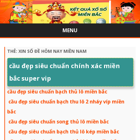
MENU
Skip
to
content
THẺ:
XIN SỐ ĐỀ HÔM NAY MIỀN NAM
cầu đẹp siêu chuẩn chính xác miền
bắc super vip
cầu đẹp siêu chuẩn bạch thủ lô miền bắc
cầu đẹp siêu chuẩn bạch thu lô 2 nháy víp miền
bắc
cầu đẹp siêu chuẩn song thủ lô miền bắc
cầu đẹp siêu chuẩn bạch thủ lô kép miền bắc