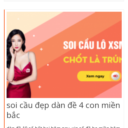
soi cầu đẹp dàn đề 4 con miền
bắc