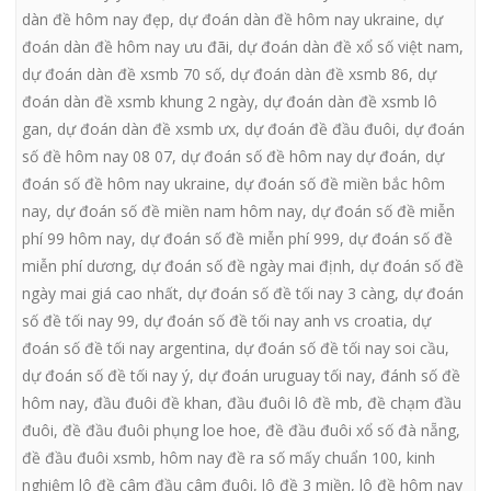
dàn đề hôm nay đẹp
,
dự đoán dàn đề hôm nay ukraine
,
dự
đoán dàn đề hôm nay ưu đãi
,
dự đoán dàn đề xổ số việt nam
,
dự đoán dàn đề xsmb 70 số
,
dự đoán dàn đề xsmb 86
,
dự
đoán dàn đề xsmb khung 2 ngày
,
dự đoán dàn đề xsmb lô
gan
,
dự đoán dàn đề xsmb ưx
,
dự đoán đề đầu đuôi
,
dự đoán
số đề hôm nay 08 07
,
dự đoán số đề hôm nay dự đoán
,
dự
đoán số đề hôm nay ukraine
,
dự đoán số đề miền bắc hôm
nay
,
dự đoán số đề miền nam hôm nay
,
dự đoán số đề miễn
phí 99 hôm nay
,
dự đoán số đề miễn phí 999
,
dự đoán số đề
miễn phí dương
,
dự đoán số đề ngày mai định
,
dự đoán số đề
ngày mai giá cao nhất
,
dự đoán số đề tối nay 3 càng
,
dự đoán
số đề tối nay 99
,
dự đoán số đề tối nay anh vs croatia
,
dự
đoán số đề tối nay argentina
,
dự đoán số đề tối nay soi cầu
,
dự đoán số đề tối nay ý
,
dự đoán uruguay tối nay
,
đánh số đề
hôm nay
,
đầu đuôi đề khan
,
đầu đuôi lô đề mb
,
đề chạm đầu
đuôi
,
đề đầu đuôi phụng loe hoe
,
đề đầu đuôi xổ số đà nẵng
,
đề đầu đuôi xsmb
,
hôm nay đề ra số mấy chuẩn 100
,
kinh
nghiệm lô đề câm đầu câm đuôi
,
lô đề 3 miền
,
lô đề hôm nay