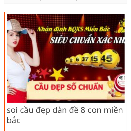
soi cầu đẹp dàn đề 8 con miền
bắc