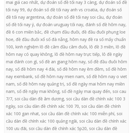
mai giá cao nhất
,
dự đoán số đề tối nay 3 càng
,
dự đoán số đề
tối nay 99
,
dự đoán số đề tối nay anh vs croatia
,
dự đoán số
đề tối nay argentina
,
dự đoán số đề tối nay soi cầu
,
dự đoán
số đề tối nay ý
,
dự đoán uruguay tối nay
,
đánh số đề hôm nay
,
đề 6 con miền bắc
,
đề chạm đầu đuôi
,
đề đầu đuôi phụng loe
hoe
,
đề đầu đuôi xổ số đà nẵng
,
hôm nay đề ra số mấy chuẩn
100
,
kinh nghiệm lô đề câm đầu câm đuôi
,
lô đề 3 miền
,
lô đề
hôm nay có quay không
,
lô đề hôm nay trực tiếp
,
lô đề ngày
mai đánh con gì
,
số đề an giang hôm nay
,
số đề đầu đuôi hôm
nay
,
số đề hôm nay 4 đài
,
số đề hôm nay êm đềm
,
số đề hôm
nay eximbank
,
số đề hôm nay mien nam
,
số đề hôm nay o viet
nam
,
số đề hôm nay quảng trị
,
số đề ngày mai hôm nay miền
nam
,
số đề ngày mai không
,
số đề ngày mai quay đến
,
soi cau
7/7
,
soi cầu dàn đề âm dương
,
soi cầu dàn đề chính xác 100 3
ngày
,
soi cầu dàn đề chính xác 100 70
,
soi cầu dàn đề chính
xác 100 gan nhat
,
soi cầu dàn đề chính xác 100 miễn phí
,
soi
cầu dàn đề chính xác 100 quảng ngãi
,
soi cầu dàn đề chính xác
100 ưu đãi
,
soi cầu dàn đề chính xác 5p20
,
soi cầu dàn đề