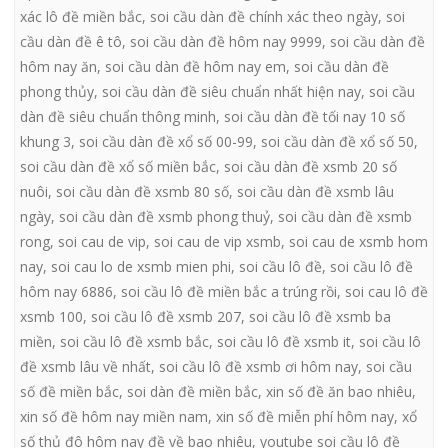
xác lô đề miền bắc
,
soi cầu dàn đề chính xác theo ngày
,
soi
cầu dàn đề ê tô
,
soi cầu dàn đề hôm nay 9999
,
soi cầu dàn đề
hôm nay ăn
,
soi cầu dàn đề hôm nay em
,
soi cầu dàn đề
phong thủy
,
soi cầu dàn đề siêu chuẩn nhất hiện nay
,
soi cầu
dàn đề siêu chuẩn thông minh
,
soi cầu dàn đề tối nay 10 số
khung 3
,
soi cầu dàn đề xổ số 00-99
,
soi cầu dàn đề xổ số 50
,
soi cầu dàn đề xổ số miền bắc
,
soi cầu dàn đề xsmb 20 số
nuôi
,
soi cầu dàn đề xsmb 80 số
,
soi cầu dàn đề xsmb lâu
ngày
,
soi cầu dàn đề xsmb phong thuỷ
,
soi cầu dàn đề xsmb
rong
,
soi cau de vip
,
soi cau de vip xsmb
,
soi cau de xsmb hom
nay
,
soi cau lo de xsmb mien phi
,
soi cầu lô đề
,
soi cầu lô đề
hôm nay 6886
,
soi cầu lô đề miền bắc a trúng rồi
,
soi cau lô đề
xsmb 100
,
soi cầu lô đề xsmb 207
,
soi cầu lô đề xsmb ba
miền
,
soi cầu lô đề xsmb bắc
,
soi cầu lô đề xsmb it
,
soi cầu lô
đề xsmb lâu về nhất
,
soi cầu lô đề xsmb ơi hôm nay
,
soi cầu
số đề miền bắc
,
soi dàn đề miền bắc
,
xin số đề ăn bao nhiêu
,
xin số đề hôm nay miền nam
,
xin số đề miễn phí hôm nay
,
xổ
số thủ đô hôm nay đề về bao nhiêu
,
youtube soi cầu lô đề