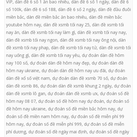
VIP
,
dàn đề 6 số 1 ăn bao nhiêu
,
dàn đề 6 số 1 ngày
,
dàn đề 6
số 100k
,
dàn đề 6 số 188
,
dàn đề 6 số 2 ngày
,
dàn đề đầu đuôi
miền bắc
,
dàn đề miền bắc ăn bao nhiêu
,
dàn đề miền bắc
youtube hôm nay
,
dàn đề xsmb tối nay 25
,
dàn đề xsmb tối
nay ăn
,
dàn đề xsmb tối nay làm gì
,
dàn đề xsmb tối nay nay
,
dàn đề xsmb tối nay ngon
,
dàn đề xsmb tối nay ông nội
,
dàn
đề xsmb tối nay phap
,
dàn đề xsmb tối nay tử
,
dàn đề xsmb tối
nay uống gì
,
dàn đề xsmb tối nay yêu
,
dự đoán dàn đề hôm
nay 100 số
,
dự đoán dàn đề hôm nay đẹp
,
dự đoán dàn đề
hôm nay ukraine
,
dự đoán dàn đề hôm nay ưu đãi
,
dự đoán
dàn đề xổ số việt nam
,
dự đoán dàn đề xsmb 70 số
,
dự đoán
dàn đề xsmb 86
,
dự đoán dàn đề xsmb khung 2 ngày
,
dự đoán
dàn đề xsmb lô gan
,
dự đoán dàn đề xsmb ưx
,
dự đoán số đề
hôm nay 08 07
,
dự đoán số đề hôm nay dự đoán
,
dự đoán số
đề hôm nay ukraine
,
dự đoán số đề miền bắc hôm nay
,
dự
đoán số đề miền nam hôm nay
,
dự đoán số đề miễn phí 99
hôm nay
,
dự đoán số đề miễn phí 999
,
dự đoán số đề miễn
phí dương
,
dự đoán số đề ngày mai định
,
dự đoán số đề ngày