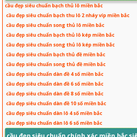
SOI CẦU ĐẸP LÔ SONG THỦ KÉP
NAM
cầu đẹp siêu chuẩn bạch thủ lô miền bắc
CẦU VỀ NHIỀU NHÁY (MB)
THỐNG KÊ LÔ KÉP
MIỀN BẮC
cầu đẹp siêu chuẩn bạch thu lô 2 nháy víp miền bắc
SOI CẦU ĐẸP ĐẶC 
THỐNG KÊ ĐẦU
SOI CẦU ĐẸP LÔ SONG THỦ
NAM
cầu đẹp siêu chuẩn song thủ lô miền bắc
MIỀN BẮC
THỐNG KÊ ĐUÔI
cầu đẹp siêu chuẩn bạch thủ lô kép miền bắc
SOI CẦU ĐẸP LÔ 3
N
SOI CẦU ĐẸP LÔ XIÊN 2 MIỀN
NAM
cầu đẹp siêu chuẩn song thủ lô kép miền bắc
THỐNG KÊ ĐẦU – ĐUÔI
BẮC
cầu đẹp siêu chuẩn bạch thủ đề miền bắc
SOI CẦU ĐẸP SỚ 
THỐNG KÊ TỔNG
ON
SOI CẦU ĐẸP LÔ XIÊN 3 MIỀN
ĐẶC BIỆT MIỀN N
cầu đẹp siêu chuẩn song thủ đề miền bắc
BẮC
TẦN SUẤT XUẤT HIỆN
cầu đẹp siêu chuẩn dàn đề 4 số miền bắc
SOI CẦU ĐẸP SON
N
SOI CẦU ĐẸP LÔ XIÊN 4 MIỀN
TK TỪ 00 ĐẾN 99
MIỀN NAM
cầu đẹp siêu chuẩn dàn đề 6 số miền bắc
BẮC
cầu đẹp siêu chuẩn dàn đề 8 số miền bắc
SOI CẦU ĐẸP XÍU
N
NAM
cầu đẹp siêu chuẩn dàn đề 10 số miền bắc
cầu đẹp siêu chuẩn dàn lô 4 số miền bắc
N
cầu đẹp siêu chuẩn dàn lô 6 số miền bắc
cầu đẹp siêu chuẩn chính xác miền bắc si