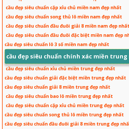
cầu đẹp siêu chuẩn cặp xỉu chủ miền nam đẹp nhất
cầu đẹp siêu chuẩn song thủ lô miền nam đẹp nhất
cầu đẹp siêu chuẩn đầu đuôi giải 8 miền nam đẹp nhấ
cầu đẹp siêu chuẩn đầu đuôi đặc biệt miền nam đẹp n
cầu đẹp siêu chuẩn lô 3 số miền nam đẹp nhất
cầu đẹp siêu chuẩn chính xác miền trung
cầu đẹp siêu chuẩn xỉu chủ miền trung đẹp nhất
cầu đẹp siêu chuẩn giải đặc biệt miền trung đẹp nhất
cầu đẹp siêu chuẩn giải 8 miền trung đẹp nhất
cầu đẹp siêu chuẩn bao lô miền trung đẹp nhất
cầu đẹp siêu chuẩn cặp xỉu chủ miền trung đẹp nhất
cầu đẹp siêu chuẩn song thủ lô miền trung đẹp nhất
cầu đẹp siêu chuẩn đầu đuôi giải 8 miền trung đẹp nhấ