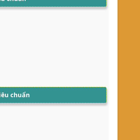
iêu chuẩn