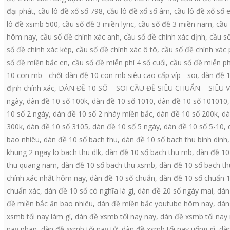
đại phát
,
cầu lô đề xổ số 798
,
cầu lô đề xổ số âm
,
cầu lô đề xổ số e
lô đề xsmb 500
,
cầu số đề 3 miền lyric
,
cầu số đề 3 miền nam
,
cầu
hôm nay
,
cầu số đề chính xác anh
,
cầu số đề chính xác dịnh
,
cầu s
số đề chính xác kép
,
cầu số đề chính xác ô tô
,
cầu số đề chính xác
số đề miền bắc en
,
cầu số đề miễn phí 4 số cuối
,
cầu số đề miễn p
10 con mb - chốt dàn đề 10 con mb siêu cao cấp víp - soi
,
dàn đề 1
định chính xác
,
DÀN ĐỀ 10 SỐ – SOI CẦU ĐỀ SIÊU CHUẨN – SIÊU V
ngày
,
dàn đề 10 số 100k
,
dàn đề 10 số 1010
,
dàn đề 10 số 101010
10 số 2 ngày
,
dàn đề 10 số 2 nháy miền bắc
,
dàn đề 10 số 200k
,
dà
300k
,
dàn đề 10 số 3105
,
dàn đề 10 số 5 ngày
,
dàn đề 10 số 5-10
,
bao nhiêu
,
dàn đề 10 số bach thu
,
dàn đề 10 số bach thu binh dinh
khung 2 ngay lo bach thu dlk
,
dàn đề 10 số bach thu mb
,
dàn đề 10
thu quang nam
,
dàn đề 10 số bach thu xsmb
,
dàn đề 10 số bach t
chính xác nhất hôm nay
,
dàn đề 10 số chuẩn
,
dàn đề 10 số chuẩn 
chuẩn xác
,
dàn đề 10 số có nghĩa là gì
,
dàn đề 20 số ngày mai
,
dàn
đề miền bắc ăn bao nhiêu
,
dàn đề miền bắc youtube hôm nay
,
dàn
xsmb tối nay làm gì
,
dàn đề xsmb tối nay nay
,
dàn đề xsmb tối nay
nay phap
,
dàn đề xsmb tối nay tử
,
dàn đề xsmb tối nay uống gì
,
dàn