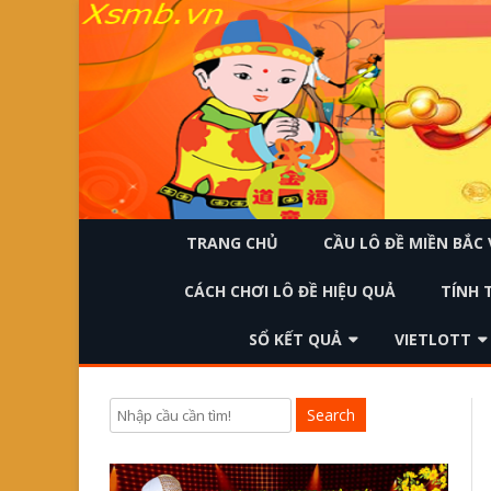
TRANG CHỦ
CẦU LÔ ĐỀ MIỀN BẮC 
CÁCH CHƠI LÔ ĐỀ HIỆU QUẢ
SOI CẦU ĐẸP BẠCH THU LÔ
TÍNH 
NHÁY VÍP MIỀN BẮC
SỔ KẾT QUẢ
VIETLOTT
SOI CẦU ĐẸP BA CÀNG VÍP 
SỔ KẾT QUẢ XSMB
BẮC
XỔ SỐ VIETLOT
Search
SỔ KẾT QUẢ XSMN
SOI CẦU ĐẸP DÀN ĐỀ 4 CON
XO SO MEGA 6/
MIỀN BẮC
SỔ KẾT QUẢ XSMT
XỔ SỐ POWER 6