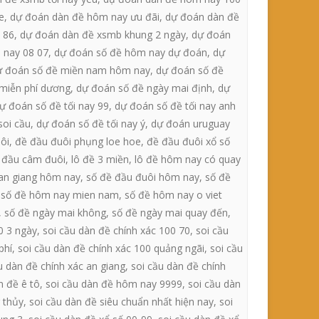
e
,
dự đoán dàn đề hôm nay ưu đãi
,
dự đoán dàn đề
 86
,
dự đoán dàn đề xsmb khung 2 ngày
,
dự đoán
 nay 08 07
,
dự đoán số đề hôm nay dự đoán
,
dự
ự đoán số đề miền nam hôm nay
,
dự đoán số đề
miễn phí dương
,
dự đoán số đề ngày mai định
,
dự
ự đoán số đề tối nay 99
,
dự đoán số đề tối nay anh
soi cầu
,
dự đoán số đề tối nay ý
,
dự đoán uruguay
ôi
,
đề đầu đuôi phụng loe hoe
,
đề đầu đuôi xổ số
 đầu câm đuôi
,
lô đề 3 miền
,
lô đề hôm nay có quay
an giang hôm nay
,
số đề đầu đuôi hôm nay
,
số đề
,
số đề hôm nay mien nam
,
số đề hôm nay o viet
,
số đề ngày mai không
,
số đề ngày mai quay đến
,
0 3 ngày
,
soi cầu dàn đề chính xác 100 70
,
soi cầu
phí
,
soi cầu dàn đề chính xác 100 quảng ngãi
,
soi cầu
u dàn đề chính xác an giang
,
soi cầu dàn đề chính
n đề ê tô
,
soi cầu dàn đề hôm nay 9999
,
soi cầu dàn
 thủy
,
soi cầu dàn đề siêu chuẩn nhất hiện nay
,
soi