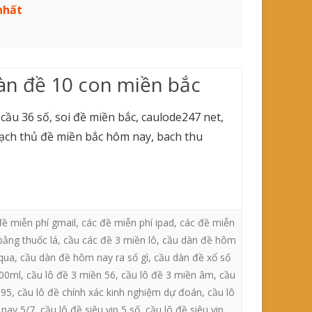
nhất
àn đề 10 con miền bắc
 cầu 36 số, soi đề miền bắc, caulode247 net,
bạch thủ đề miền bắc hôm nay, bach thu
đề miễn phí gmail
,
các đề miễn phí ipad
,
các đề miễn
bằng thuốc lá
,
cầu các đề 3 miền lô
,
cầu dàn đề hôm
qua
,
cầu dàn đề hôm nay ra số gì
,
cầu dàn đề xổ số
500ml
,
cầu lô đề 3 miền 56
,
cầu lô đề 3 miền âm
,
cầu
 95
,
cầu lô đề chính xác kinh nghiệm dự đoán
,
cầu lô
 nay 5/7
,
cầu lô đề siêu vip 5 số
,
cầu lô đề siêu vip