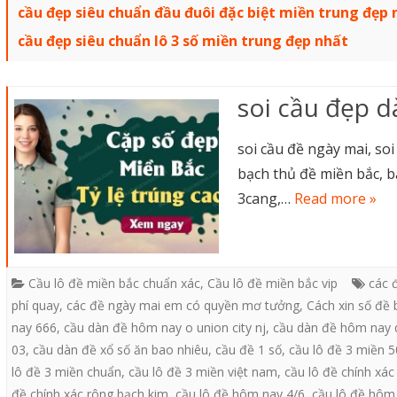
cầu đẹp siêu chuẩn đầu đuôi đặc biệt miền trung đẹp 
cầu đẹp siêu chuẩn lô 3 số miền trung đẹp nhất
soi cầu đẹp d
soi cầu đề ngày mai, soi
bạch thủ đề miền bắc, 
3cang,…
Read more »
Cầu lô đề miền bắc chuẩn xác
,
Cầu lô đề miền bắc vip
các 
phí quay
,
các đề ngày mai em có quyền mơ tưởng
,
Cách xin số đề 
nay 666
,
cầu dàn đề hôm nay o union city nj
,
cầu dàn đề hôm nay 
03
,
cầu dàn đề xổ số ăn bao nhiêu
,
cầu đề 1 số
,
cầu lô đề 3 miền 
lô đề 3 miền chuẩn
,
cầu lô đề 3 miền việt nam
,
cầu lô đề chính xác
đề chính xác rông bạch kim
,
cầu lô đề hôm nay 4/6
,
cầu lô đề hôm