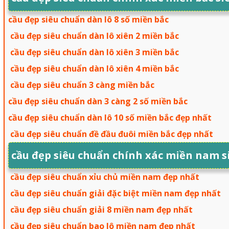
cầu đẹp siêu chuẩn dàn lô 8 số miền bắc
cầu đẹp siêu chuẩn dàn lô xiên 2 miền bắc
cầu đẹp siêu chuẩn dàn lô xiên 3 miền bắc
cầu đẹp siêu chuẩn dàn lô xiên 4 miền bắc
cầu đẹp siêu chuẩn 3 càng miền bắc
cầu đẹp siêu chuẩn dàn 3 càng 2 số miền bắc
cầu đẹp siêu chuẩn dàn lô 10 số miền bắc đẹp nhất
cầu đẹp siêu chuẩn đề đầu đuôi miền bắc đẹp nhất
cầu đẹp siêu chuẩn chính xác miền nam s
cầu đẹp siêu chuẩn xỉu chủ miền nam đẹp nhất
cầu đẹp siêu chuẩn giải đặc biệt miền nam đẹp nhất
cầu đẹp siêu chuẩn giải 8 miền nam đẹp nhất
cầu đẹp siêu chuẩn bao lô miền nam đẹp nhất