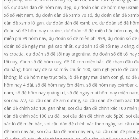
số
,
dự đoán dàn đề hôm nay đẹp
,
dự đoán dàn đề hôm nay ukrain
xổ số việt nam
,
dự đoán dàn đề xsmb 70 số
,
dự đoán dàn đề xsmb
dàn đề xsmb lô gan
,
dự đoán dàn đề xsmb ưx
,
dự đoán số đề hôm
đoán số đề hôm nay ukraine
,
dự đoán số đề miền bắc hôm nay
,
d
miễn phí 99 hôm nay
,
dự đoán số đề miễn phí 999
,
dự đoán số đề 
đoán số đề ngày mai giá cao nhất
,
dự đoán số đề tối nay 3 càng
,
d
vs croatia
,
dự đoán số đề tối nay argentina
,
dự đoán số đề tối nay 
tối nay
,
đánh số đề hôm nay
,
đề 10 con miền bắc
,
đề chạm đầu đu
đà nẵng
,
hôm nay đề ra số mấy chuẩn 100
,
kinh nghiệm lô đề câm
không
,
lô đề hôm nay trực tiếp
,
lô đề ngày mai đánh con gì
,
số đề 
hôm nay 4 đài
,
số đề hôm nay êm đềm
,
số đề hôm nay eximbank
nam
,
số đề hôm nay quảng trị
,
số đề ngày mai hôm nay miền nam
soi cau 7/7
,
soi cầu dàn đề âm dương
,
soi cầu dàn đề chính xác 10
dàn đề chính xác 100 gan nhat
,
soi cầu dàn đề chính xác 100 miễn 
dàn đề chính xác 100 ưu đãi
,
soi cầu dàn đề chính xác 5p20
,
soi cầ
xác lô đề miền bắc
,
soi cầu dàn đề chính xác theo ngày
,
soi cầu dà
đề hôm nay ăn
,
soi cầu dàn đề hôm nay em
,
soi cầu dàn đề phong