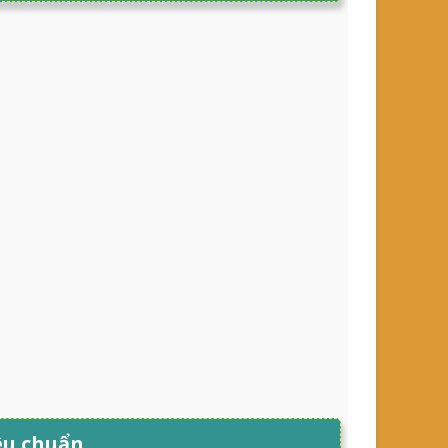
SOI CẦU ĐẸP GIẢI TÁM MIỀN
QUAY THỬ VIETLOTT
TRUNG
BIỆT MIỀN
SOI CẦU ĐẸP LÔ 3 SỐ MIỀN
TRUNG
 SỐ MIỀN
SOI CẦU ĐẸP SỚ ĐẦU ĐUÔI GIẢI
ĐẶC BIỆT MIỀN TRUNG
ĐẦU ĐUÔI GIẢI
AM
SOI CẦU ĐẸP XÍU CHỦ MIỀN
TRUNG
G THỦ LÔ
SOI CẦU ĐẸP SỚ ĐẦU ĐUÔI GIẢI
8 MIỀN TRUNG
 CHỦ MIỀN
SOI CẦU ĐẸP SONG THỦ LÔ
MIỀN TRUNG
êu chuẩn