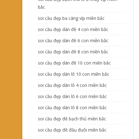
bắc
soi cầu đẹp ba càng víp miền bắc
soi cầu đẹp dàn đề 4 con miền bắc
soi cầu đẹp dàn đề 6 con miền bắc
soi cầu đẹp dàn đề 8 con miền bắc
soi cầu đẹp dàn đề 10 con miền bắc
soi cầu đẹp dàn lô 10 con miền bắc
soi cầu đẹp dàn lô 4 con miền bắc
soi cầu đẹp dàn lô 6 con miền bắc
soi cầu đẹp dàn lô 8 con miền bắc
soi cầu đẹp đề bạch thủ miền bắc
soi cầu đẹp đề đầu đuôi miền bắc