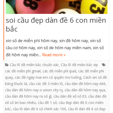
soi cầu đẹp dàn đề 6 con miền
bắc
xin số de miễn phí hôm nay, xin đề hôm nay, xin số
cầu cơ hôm nay, xin số de hôm nay miền nam, xin số
đề hôm nay miền…
Read more »
Cầu lô đề miền bắc chuẩn xác
,
Cầu lô đề miền bắc vip
các đề miễn phí gmail
,
các đề miễn phí ipad
,
các đề miễn phí
quay
,
các đề ngày mai em có quyền mơ tưởng
,
Cách xin số đề
bằng thuốc lá
,
cầu các đề 3 miền lô
,
cầu dàn đề hôm nay 666
,
cầu dàn đề hôm nay o union city nj
,
cầu dàn đề hôm nay qua
,
cầu dàn đề hôm nay ra số gì
,
cầu dàn đề xổ số 03
,
cầu dàn đề
xổ số ăn bao nhiêu
,
cầu đề 1 số
,
cầu đẹp dàn đề 6 con miền
bắc
,
cầu lô dàn đề 6 số chính xác 100
,
cầu lô dàn đề 6 số đẹp