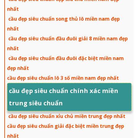
nhất
cầu đẹp siêu chuẩn song thủ lô miền nam đẹp
nhất
cầu đẹp siêu chuẩn đầu đuôi giải 8 miền nam đẹp
nhất
cầu đẹp siêu chuẩn đầu đuôi đặc biệt miền nam
đẹp nhất
cầu đẹp siêu chuẩn lô 3 số miền nam đẹp nhất
cầu đẹp siêu chuẩn chính xác miền
trung siêu chuẩn
cầu đẹp siêu chuẩn xỉu chủ miền trung đẹp nhất
cầu đẹp siêu chuẩn giải đặc biệt miền trung đẹp
nhất