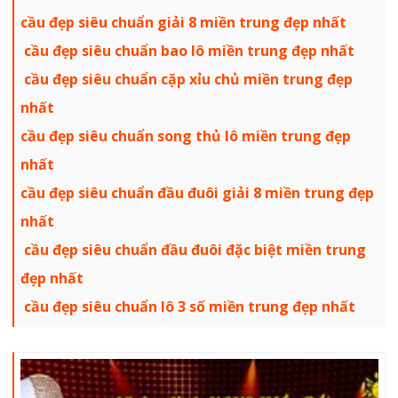
cầu đẹp siêu chuẩn giải 8 miền trung đẹp nhất
cầu đẹp siêu chuẩn bao lô miền trung đẹp nhất
cầu đẹp siêu chuẩn cặp xỉu chủ miền trung đẹp
nhất
cầu đẹp siêu chuẩn song thủ lô miền trung đẹp
nhất
cầu đẹp siêu chuẩn đầu đuôi giải 8 miền trung đẹp
nhất
cầu đẹp siêu chuẩn đầu đuôi đặc biệt miền trung
đẹp nhất
cầu đẹp siêu chuẩn lô 3 số miền trung đẹp nhất