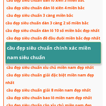
cầu đẹp siêu chuẩn dàn lô xiên 3 miền bắc
cầu đẹp siêu chuẩn dàn lô xiên 4 miền bắc
cầu đẹp siêu chuẩn 3 càng miền bắc
cầu đẹp siêu chuẩn dàn 3 càng 2 số miền bắc
cầu đẹp siêu chuẩn dàn lô 10 số miền bắc đẹp nhất
cầu đẹp siêu chuẩn đề đầu đuôi miền bắc đẹp nhất
cầu đẹp siêu chuẩn chính xác miền
nam siêu chuẩn
cầu đẹp siêu chuẩn xỉu chủ miền nam đẹp nhất
cầu đẹp siêu chuẩn giải đặc biệt miền nam đẹp
nhất
cầu đẹp siêu chuẩn giải 8 miền nam đẹp nhất
cầu đẹp siêu chuẩn bao lô miền nam đẹp nhất
cầu đẹp siêu chuẩn cặp xỉu chủ miền nam đẹp