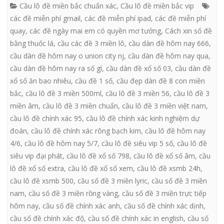
Cầu lô đề miền bắc chuẩn xác
,
Cầu lô đề miền bắc vip
các đề miễn phí gmail
,
các đề miễn phí ipad
,
các đề miễn phí
quay
,
các đề ngày mai em có quyền mơ tưởng
,
Cách xin số đề
bằng thuốc lá
,
cầu các đề 3 miền lô
,
cầu dàn đề hôm nay 666
,
cầu dàn đề hôm nay o union city nj
,
cầu dàn đề hôm nay qua
,
cầu dàn đề hôm nay ra số gì
,
cầu dàn đề xổ số 03
,
cầu dàn đề
xổ số ăn bao nhiêu
,
cầu đề 1 số
,
cầu đẹp dàn đề 8 con miền
bắc
,
cầu lô đề 3 miền 500ml
,
cầu lô đề 3 miền 56
,
cầu lô đề 3
miền âm
,
cầu lô đề 3 miền chuẩn
,
cầu lô đề 3 miền việt nam
,
cầu lô đề chính xác 95
,
cầu lô đề chính xác kinh nghiệm dự
đoán
,
cầu lô đề chính xác rông bạch kim
,
cầu lô đề hôm nay
4/6
,
cầu lô đề hôm nay 5/7
,
cầu lô đề siêu vip 5 số
,
cầu lô đề
siêu vip đại phát
,
cầu lô đề xổ số 798
,
cầu lô đề xổ số âm
,
cầu
lô đề xổ số extra
,
cầu lô đề xổ số xem
,
cầu lô đề xsmb 24h
,
cầu lô đề xsmb 500
,
cầu số đề 3 miền lyric
,
cầu số đề 3 miền
nam
,
cầu số đề 3 miền rồng vàng
,
cầu số đề 3 miền trực tiếp
hôm nay
,
cầu số đề chính xác anh
,
cầu số đề chính xác dịnh
,
cầu số đề chính xác độ
,
cầu số đề chính xác in english
,
cầu số