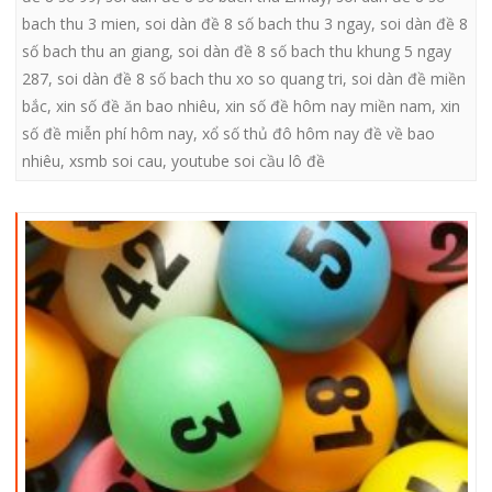
bach thu 3 mien
,
soi dàn đề 8 số bach thu 3 ngay
,
soi dàn đề 8
số bach thu an giang
,
soi dàn đề 8 số bach thu khung 5 ngay
287
,
soi dàn đề 8 số bach thu xo so quang tri
,
soi dàn đề miền
bắc
,
xin số đề ăn bao nhiêu
,
xin số đề hôm nay miền nam
,
xin
số đề miễn phí hôm nay
,
xổ số thủ đô hôm nay đề về bao
nhiêu
,
xsmb soi cau
,
youtube soi cầu lô đề