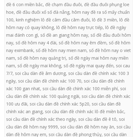
đề 6 con miền bắc
,
đề chạm đầu đuôi
,
đề đầu đuôi phụng loe
hoe
,
đề đầu đuôi xổ số đà nẵng
,
hôm nay đề ra số mấy chuẩn
100
,
kinh nghiệm lô đề câm đầu câm đuôi
,
lô đề 3 miền
,
lô đề
hôm nay có quay không
,
lô đề hôm nay trực tiếp
,
lô đề ngày
mai đánh con gì
,
số đề an giang hôm nay
,
số đề đầu đuôi hôm
nay
,
số đề hôm nay 4 đài
,
số đề hôm nay êm đềm
,
số đề hôm
nay eximbank
,
số đề hôm nay mien nam
,
số đề hôm nay o viet
nam
,
số đề hôm nay quảng trị
,
số đề ngày mai hôm nay miền
nam
,
số đề ngày mai không
,
số đề ngày mai quay đến
,
soi cau
7/7
,
soi cầu dàn đề âm dương
,
soi cầu dàn đề chính xác 100 3
ngày
,
soi cầu dàn đề chính xác 100 70
,
soi cầu dàn đề chính
xác 100 gan nhat
,
soi cầu dàn đề chính xác 100 miễn phí
,
soi
cầu dàn đề chính xác 100 quảng ngãi
,
soi cầu dàn đề chính xác
100 ưu đãi
,
soi cầu dàn đề chính xác 5p20
,
soi cầu dàn đề
chính xác an giang
,
soi cầu dàn đề chính xác lô đề miền bắc
,
soi cầu dàn đề chính xác theo ngày
,
soi cầu dàn đề ê tô
,
soi
cầu dàn đề hôm nay 9999
,
soi cầu dàn đề hôm nay ăn
,
soi cầu
dàn đề hôm nay em
,
soi cầu dàn đề phong thủy
,
soi cầu dàn