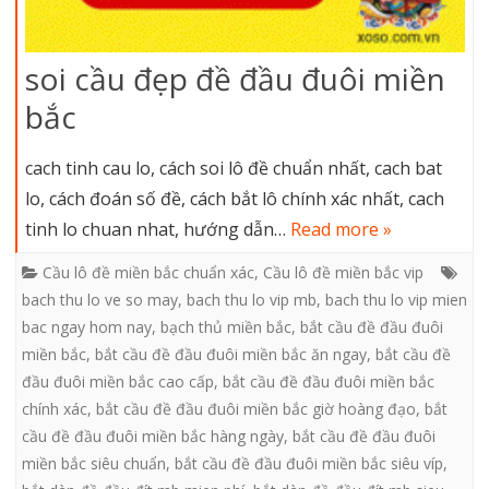
soi cầu đẹp đề đầu đuôi miền
bắc
cach tinh cau lo, cách soi lô đề chuẩn nhất, cach bat
lo, cách đoán số đề, cách bắt lô chính xác nhất, cach
tinh lo chuan nhat, hướng dẫn…
Read more »
Cầu lô đề miền bắc chuẩn xác
,
Cầu lô đề miền bắc vip
bach thu lo ve so may
,
bach thu lo vip mb
,
bach thu lo vip mien
bac ngay hom nay
,
bạch thủ miền bắc
,
bắt cầu đề đầu đuôi
miền bắc
,
bắt cầu đề đầu đuôi miền bắc ăn ngay
,
bắt cầu đề
đầu đuôi miền bắc cao cấp
,
bắt cầu đề đầu đuôi miền bắc
chính xác
,
bắt cầu đề đầu đuôi miền bắc giờ hoàng đạo
,
bắt
cầu đề đầu đuôi miền bắc hàng ngày
,
bắt cầu đề đầu đuôi
miền bắc siêu chuẩn
,
bắt cầu đề đầu đuôi miền bắc siêu víp
,