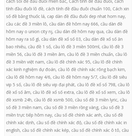
cách soi đề đầu đuôi miền bắc
,
Cách tính de đầu đuôi
,
cách
tính đầu đuôi lô đề
,
cách tính đề đầu đuôi chuẩn 100
,
Cách xin
số đề bằng thuốc lá
,
cap dàn đề đầu đuôi dep nhat hom nay
,
cầu các đề 3 miền lô
,
cầu dàn đề hôm nay 666
,
cầu dàn đề
hôm nay o union city nj
,
cầu dàn đề hôm nay qua
,
cầu dàn đề
hôm nay ra số gì
,
cầu dàn đề xổ số 03
,
cầu dàn đề xổ số ăn
bao nhiêu
,
cầu đề 1 số
,
cầu lô đề 3 miền 500ml
,
cầu lô đề 3
miền 56
,
cầu lô đề 3 miền âm
,
cầu lô đề 3 miền chuẩn
,
cầu lô
đề 3 miền việt nam
,
cầu lô đề chính xác 95
,
cầu lô đề chính
xác kinh nghiệm dự đoán
,
cầu lô đề chính xác rông bạch kim
,
cầu lô đề hôm nay 4/6
,
cầu lô đề hôm nay 5/7
,
cầu lô đề siêu
vip 5 số
,
cầu lô đề siêu vip đại phát
,
cầu lô đề xổ số 798
,
cầu lô
đề xổ số âm
,
cầu lô đề xổ số extra
,
cầu lô đề xổ số xem
,
cầu lô
đề xsmb 24h
,
cầu lô đề xsmb 500
,
cầu số đề 3 miền lyric
,
cầu
số đề 3 miền nam
,
cầu số đề 3 miền rồng vàng
,
cầu số đề 3
miền trực tiếp hôm nay
,
cầu số đề chính xác anh
,
cầu số đề
chính xác dịnh
,
cầu số đề chính xác độ
,
cầu số đề chính xác in
english
,
cầu số đề chính xác kép
,
cầu số đề chính xác ô tô
,
cầu