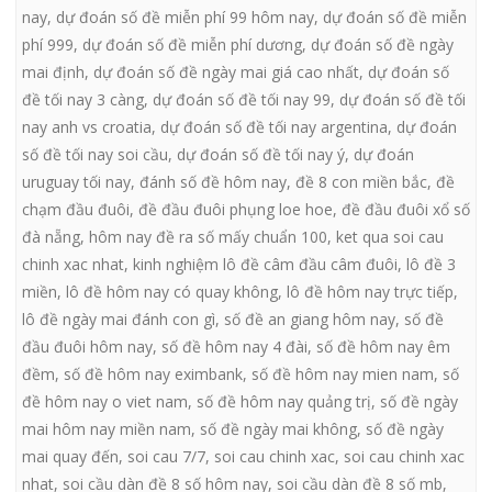
nay
,
dự đoán số đề miễn phí 99 hôm nay
,
dự đoán số đề miễn
phí 999
,
dự đoán số đề miễn phí dương
,
dự đoán số đề ngày
mai định
,
dự đoán số đề ngày mai giá cao nhất
,
dự đoán số
đề tối nay 3 càng
,
dự đoán số đề tối nay 99
,
dự đoán số đề tối
nay anh vs croatia
,
dự đoán số đề tối nay argentina
,
dự đoán
số đề tối nay soi cầu
,
dự đoán số đề tối nay ý
,
dự đoán
uruguay tối nay
,
đánh số đề hôm nay
,
đề 8 con miền bắc
,
đề
chạm đầu đuôi
,
đề đầu đuôi phụng loe hoe
,
đề đầu đuôi xổ số
đà nẵng
,
hôm nay đề ra số mấy chuẩn 100
,
ket qua soi cau
chinh xac nhat
,
kinh nghiệm lô đề câm đầu câm đuôi
,
lô đề 3
miền
,
lô đề hôm nay có quay không
,
lô đề hôm nay trực tiếp
,
lô đề ngày mai đánh con gì
,
số đề an giang hôm nay
,
số đề
đầu đuôi hôm nay
,
số đề hôm nay 4 đài
,
số đề hôm nay êm
đềm
,
số đề hôm nay eximbank
,
số đề hôm nay mien nam
,
số
đề hôm nay o viet nam
,
số đề hôm nay quảng trị
,
số đề ngày
mai hôm nay miền nam
,
số đề ngày mai không
,
số đề ngày
mai quay đến
,
soi cau 7/7
,
soi cau chinh xac
,
soi cau chinh xac
nhat
,
soi cầu dàn đề 8 số hôm nay
,
soi cầu dàn đề 8 số mb
,