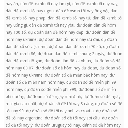
nay ăn
,
dàn đề xsmb tối nay làm gì
,
dàn đề xsmb tối nay nay
,
dàn đề xsmb tối nay ngon
,
dàn đề xsmb tối nay ông nội
,
dàn
đề xsmb tối nay phap
,
dàn đề xsmb tối nay tử
,
dàn đề xsmb tối
nay uống gì
,
dàn đề xsmb tối nay yêu
,
dự đoán dàn đề hôm
nay 100 số
,
dự đoán dàn đề hôm nay đẹp
,
dự đoán dàn đề
hôm nay ukraine
,
dự đoán dàn đề hôm nay ưu đãi
,
dự đoán
dàn đề xổ số việt nam
,
dự đoán dàn đề xsmb 70 số
,
dự đoán
dàn đề xsmb 86
,
dự đoán dàn đề xsmb khung 2 ngày
,
dự đoán
dàn đề xsmb lô gan
,
dự đoán dàn đề xsmb ưx
,
dự đoán số đề
hôm nay 08 07
,
dự đoán số đề hôm nay dự đoán
,
dự đoán số
đề hôm nay ukraine
,
dự đoán số đề miền bắc hôm nay
,
dự
đoán số đề miền nam hôm nay
,
dự đoán số đề miễn phí 99
hôm nay
,
dự đoán số đề miễn phí 999
,
dự đoán số đề miễn
phí dương
,
dự đoán số đề ngày mai định
,
dự đoán số đề ngày
mai giá cao nhất
,
dự đoán số đề tối nay 3 càng
,
dự đoán số đề
tối nay 99
,
dự đoán số đề tối nay anh vs croatia
,
dự đoán số
đề tối nay argentina
,
dự đoán số đề tối nay soi cầu
,
dự đoán
số đề tối nay ý
,
dự đoán uruguay tối nay
,
đánh số đề hôm nay
,