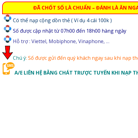
ĐÃ CHỐT SỐ LÀ CHUẨN – ĐÁNH LÀ ĂN NGAY
Có thể nạp cộng dồn thẻ ( Ví dụ 4 cái 100k )
Số được cập nhật từ 07h00 đến 18h00 hàng ngày
Hỗ trợ : Viettel, Mobiphone, Vinaphone, …
Chú ý
: Số được gửi đến quý khách ngay sau khi nạp th
A/E LIÊN HỆ BẰNG CHÁT TRƯỢC TUYẾN KHI NẠP TH