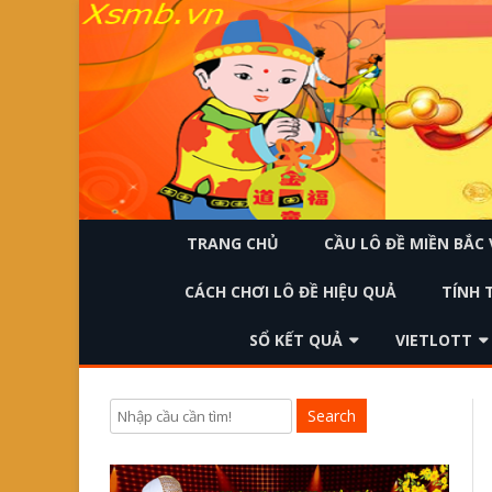
TRANG CHỦ
CẦU LÔ ĐỀ MIỀN BẮC 
CÁCH CHƠI LÔ ĐỀ HIỆU QUẢ
SOI CẦU ĐẸP BẠCH THU LÔ
TÍNH 
NHÁY VÍP MIỀN BẮC
SỔ KẾT QUẢ
VIETLOTT
SOI CẦU ĐẸP BA CÀNG VÍP 
SỔ KẾT QUẢ XSMB
BẮC
XỔ SỐ VIETLOT
Search
SỔ KẾT QUẢ XSMN
SOI CẦU ĐẸP DÀN ĐỀ 4 CON
XO SO MEGA 6/
MIỀN BẮC
SỔ KẾT QUẢ XSMT
XỔ SỐ POWER 6