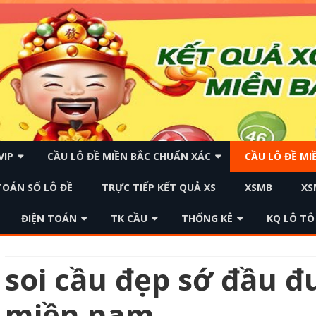
Skip
VIP
CẦU LÔ ĐỀ MIỀN BẮC CHUẨN XÁC
CẦU LÔ ĐỀ MI
to
content
 2
TOÁN SỐ LÔ ĐỀ
SOI CẦU ĐẸP LÔ BẠCH THỦ KÉP
TRỰC TIẾP KẾT QUẢ XS
SOI CẦU ĐẸP SỚ 
XSMB
XS
MIỀN BẮC
8 MIỀN NAM
ĐIỆN TOÁN
TK CẦU
THỐNG KÊ
KQ LÔ TÔ
MIỀN
SOI CẦU ĐẸP CẶP 3 CÀNG VÍP
SOI CẦU ĐẸP BAO
T
XỔ SỐ ĐIỆN TOÁN 6×36
MIỀN BẮC
CẦU BẠCH THỦ (MB)
THỐNG KÊ ĐẦU ĐUÔI
BẢNG LOTO
SOI CẦU ĐẸP CẶP
soi cầu đẹp sớ đầu đu
45
XỔ SỐ ĐIỆN TOÁN 123
SOI CẦU ĐẸP LÔ BẠCH THỦ
CẦU LẬT LIÊN TỤC (MB)
THỐNG KÊ LÔ GAN
NAM
BẢNG LOTO
MIỀN BẮC
miền nam
/55
XỔ SỐ THẦN TÀI
CẦU VỀ CẢ CẶP (MB)
THỐNG KÊ LÔ XIÊN
SOI CẦU ĐẸP GIẢ
BẢNG LOTO