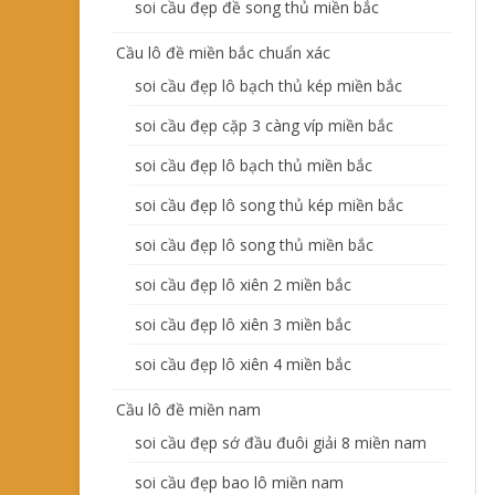
soi cầu đẹp đề song thủ miền bắc
Cầu lô đề miền bắc chuẩn xác
soi cầu đẹp lô bạch thủ kép miền bắc
soi cầu đẹp cặp 3 càng víp miền bắc
soi cầu đẹp lô bạch thủ miền bắc
soi cầu đẹp lô song thủ kép miền bắc
soi cầu đẹp lô song thủ miền bắc
soi cầu đẹp lô xiên 2 miền bắc
soi cầu đẹp lô xiên 3 miền bắc
soi cầu đẹp lô xiên 4 miền bắc
Cầu lô đề miền nam
soi cầu đẹp sớ đầu đuôi giải 8 miền nam
soi cầu đẹp bao lô miền nam