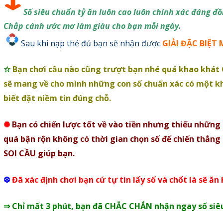
Số siêu chuẩn tỷ ăn luôn cao luôn chính xác đáng đ
Chắp cánh ước mơ làm giàu cho bạn mỗi ngày
.
Sau khi nạp thẻ đủ bạn sẽ nhận được
GIẢI ĐẶC BIỆT
☆
Bạn chơi cầu nào cũng trượt bạn nhé quá khao khát
sẽ mang về cho mình những con số chuẩn xác có một kh
biết đặt niềm tin đúng chỗ.
✺
Bạn có chiến lược tốt về vào tiền nhưng thiếu những c
quá bận rộn không có thời gian chọn số để chiến thắng 
SOI CẦU giúp bạn.
❆
Đã xác định chơi bạn cứ tự tin lấy số và chốt là sẽ ă
⇒ Chỉ mất 3 phút, bạn đã CHẮC CHẮN nhận ngay số siê