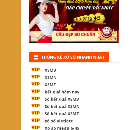
SOI CẦU ĐẸP DÀN ĐỀ 6 CON
MAX 3D
MIỀN BẮC
MAX 4D
SOI CẦU ĐẸP DÀN ĐỀ 8 CON
MIỀN BẮC
THỐNG KÊ
SOI CẦU ĐẸP DÀN ĐỀ 10 CO
MIỀN BẮC
THỐNG KÊ XỔ SỐ NHANH NHẤT
SOI CẦU ĐẸP DÀN LÔ 10 C
MIỀN BẮC
XSMB
SOI CẦU ĐẸP DÀN LÔ 4 CO
XSMN
MIỀN BẮC
XSMT
kết quả hôm nay
SOI CẦU ĐẸP DÀN LÔ 6 CO
Sổ kết quả XSMB
MIỀN BẮC
Sổ kết quả XSMN
Sổ kết quả XSMT
SOI CẦU ĐẸP DÀN LÔ 8 CO
xổ số vietlott
MIỀN BẮC
Xo so mega 6/45