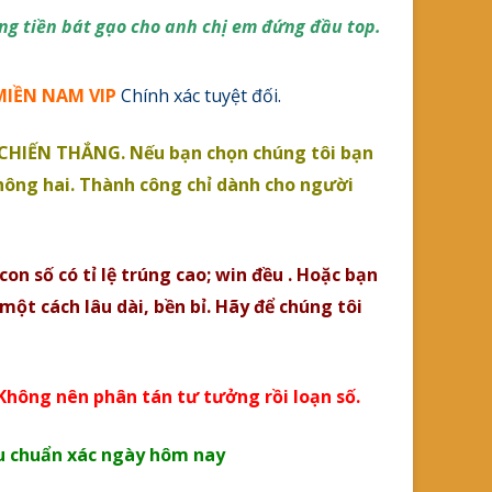
ồng tiền bát gạo cho anh chị em đứng đầu top.
 MIỀN NAM VIP
Chính xác tuyệt đối.
 CHIẾN THẮNG. Nếu bạn chọn chúng tôi bạn
ông hai. Thành công chỉ dành cho người
on số có tỉ lệ trúng cao; win đều . Hoặc bạn
một cách lâu dài, bền bỉ. Hãy để chúng tôi
n Không nên phân tán tư tưởng rồi loạn số.
u chuẩn xác ngày hôm nay