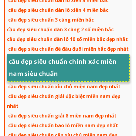
cầu đẹp siêu chuẩn dàn lô xiên 3 miền bắc
cầu đẹp siêu chuẩn dàn lô xiên 4 miền bắc
cầu đẹp siêu chuẩn 3 càng miền bắc
cầu đẹp siêu chuẩn dàn 3 càng 2 số miền bắc
cầu đẹp siêu chuẩn dàn lô 10 số miền bắc đẹp nhất
cầu đẹp siêu chuẩn đề đầu đuôi miền bắc đẹp nhất
cầu đẹp siêu chuẩn chính xác miền
nam siêu chuẩn
cầu đẹp siêu chuẩn xỉu chủ miền nam đẹp nhất
cầu đẹp siêu chuẩn giải đặc biệt miền nam đẹp
nhất
cầu đẹp siêu chuẩn giải 8 miền nam đẹp nhất
cầu đẹp siêu chuẩn bao lô miền nam đẹp nhất
cầu đẹp siêu chuẩn cặp xỉu chủ miền nam đẹp