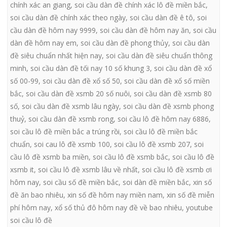
chính xác an giang
,
soi cầu dàn đề chính xác lô đề miền bắc
,
soi cầu dàn đề chính xác theo ngày
,
soi cầu dàn đề ê tô
,
soi
cầu dàn đề hôm nay 9999
,
soi cầu dàn đề hôm nay ăn
,
soi cầu
dàn đề hôm nay em
,
soi cầu dàn đề phong thủy
,
soi cầu dàn
đề siêu chuẩn nhất hiện nay
,
soi cầu dàn đề siêu chuẩn thông
minh
,
soi cầu dàn đề tối nay 10 số khung 3
,
soi cầu dàn đề xổ
số 00-99
,
soi cầu dàn đề xổ số 50
,
soi cầu dàn đề xổ số miền
bắc
,
soi cầu dàn đề xsmb 20 số nuôi
,
soi cầu dàn đề xsmb 80
số
,
soi cầu dàn đề xsmb lâu ngày
,
soi cầu dàn đề xsmb phong
thuỷ
,
soi cầu dàn đề xsmb rong
,
soi cầu lô đề hôm nay 6886
,
soi cầu lô đề miền bắc a trúng rồi
,
soi cầu lô đề miền bắc
chuẩn
,
soi cau lô đề xsmb 100
,
soi cầu lô đề xsmb 207
,
soi
cầu lô đề xsmb ba miền
,
soi cầu lô đề xsmb bắc
,
soi cầu lô đề
xsmb it
,
soi cầu lô đề xsmb lâu về nhất
,
soi cầu lô đề xsmb ơi
hôm nay
,
soi cầu số đề miền bắc
,
soi dàn đề miền bắc
,
xin số
đề ăn bao nhiêu
,
xin số đề hôm nay miền nam
,
xin số đề miễn
phí hôm nay
,
xổ số thủ đô hôm nay đề về bao nhiêu
,
youtube
soi cầu lô đề