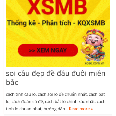
soi cầu đẹp đề đầu đuôi miền
bắc
cach tinh cau lo, cách soi lô đề chuẩn nhất, cach bat
lo, cách đoán số đề, cách bắt lô chính xác nhất, cach
tinh lo chuan nhat, hướng dẫn…
Read more »