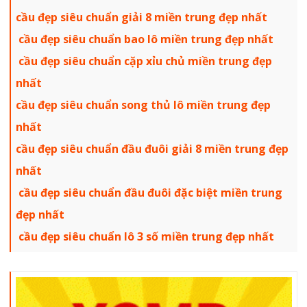
cầu đẹp siêu chuẩn giải 8 miền trung đẹp nhất
cầu đẹp siêu chuẩn bao lô miền trung đẹp nhất
cầu đẹp siêu chuẩn cặp xỉu chủ miền trung đẹp
nhất
cầu đẹp siêu chuẩn song thủ lô miền trung đẹp
nhất
cầu đẹp siêu chuẩn đầu đuôi giải 8 miền trung đẹp
nhất
cầu đẹp siêu chuẩn đầu đuôi đặc biệt miền trung
đẹp nhất
cầu đẹp siêu chuẩn lô 3 số miền trung đẹp nhất