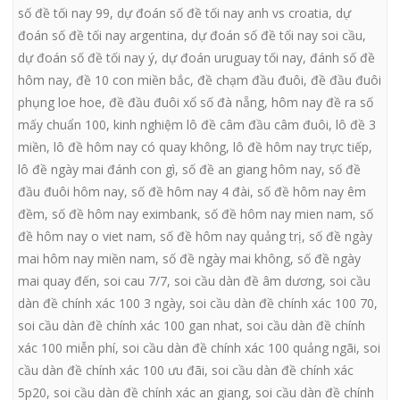
số đề tối nay 99
,
dự đoán số đề tối nay anh vs croatia
,
dự
đoán số đề tối nay argentina
,
dự đoán số đề tối nay soi cầu
,
dự đoán số đề tối nay ý
,
dự đoán uruguay tối nay
,
đánh số đề
hôm nay
,
đề 10 con miền bắc
,
đề chạm đầu đuôi
,
đề đầu đuôi
phụng loe hoe
,
đề đầu đuôi xổ số đà nẵng
,
hôm nay đề ra số
mấy chuẩn 100
,
kinh nghiệm lô đề câm đầu câm đuôi
,
lô đề 3
miền
,
lô đề hôm nay có quay không
,
lô đề hôm nay trực tiếp
,
lô đề ngày mai đánh con gì
,
số đề an giang hôm nay
,
số đề
đầu đuôi hôm nay
,
số đề hôm nay 4 đài
,
số đề hôm nay êm
đềm
,
số đề hôm nay eximbank
,
số đề hôm nay mien nam
,
số
đề hôm nay o viet nam
,
số đề hôm nay quảng trị
,
số đề ngày
mai hôm nay miền nam
,
số đề ngày mai không
,
số đề ngày
mai quay đến
,
soi cau 7/7
,
soi cầu dàn đề âm dương
,
soi cầu
dàn đề chính xác 100 3 ngày
,
soi cầu dàn đề chính xác 100 70
,
soi cầu dàn đề chính xác 100 gan nhat
,
soi cầu dàn đề chính
xác 100 miễn phí
,
soi cầu dàn đề chính xác 100 quảng ngãi
,
soi
cầu dàn đề chính xác 100 ưu đãi
,
soi cầu dàn đề chính xác
5p20
,
soi cầu dàn đề chính xác an giang
,
soi cầu dàn đề chính