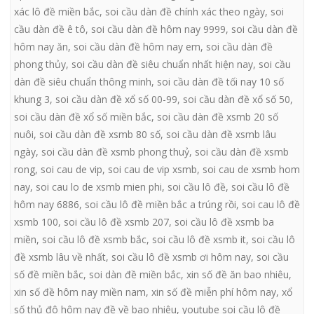
xác lô đề miền bắc
,
soi cầu dàn đề chính xác theo ngày
,
soi
cầu dàn đề ê tô
,
soi cầu dàn đề hôm nay 9999
,
soi cầu dàn đề
hôm nay ăn
,
soi cầu dàn đề hôm nay em
,
soi cầu dàn đề
phong thủy
,
soi cầu dàn đề siêu chuẩn nhất hiện nay
,
soi cầu
dàn đề siêu chuẩn thông minh
,
soi cầu dàn đề tối nay 10 số
khung 3
,
soi cầu dàn đề xổ số 00-99
,
soi cầu dàn đề xổ số 50
,
soi cầu dàn đề xổ số miền bắc
,
soi cầu dàn đề xsmb 20 số
nuôi
,
soi cầu dàn đề xsmb 80 số
,
soi cầu dàn đề xsmb lâu
ngày
,
soi cầu dàn đề xsmb phong thuỷ
,
soi cầu dàn đề xsmb
rong
,
soi cau de vip
,
soi cau de vip xsmb
,
soi cau de xsmb hom
nay
,
soi cau lo de xsmb mien phi
,
soi cầu lô đề
,
soi cầu lô đề
hôm nay 6886
,
soi cầu lô đề miền bắc a trúng rồi
,
soi cau lô đề
xsmb 100
,
soi cầu lô đề xsmb 207
,
soi cầu lô đề xsmb ba
miền
,
soi cầu lô đề xsmb bắc
,
soi cầu lô đề xsmb it
,
soi cầu lô
đề xsmb lâu về nhất
,
soi cầu lô đề xsmb ơi hôm nay
,
soi cầu
số đề miền bắc
,
soi dàn đề miền bắc
,
xin số đề ăn bao nhiêu
,
xin số đề hôm nay miền nam
,
xin số đề miễn phí hôm nay
,
xổ
số thủ đô hôm nay đề về bao nhiêu
,
youtube soi cầu lô đề