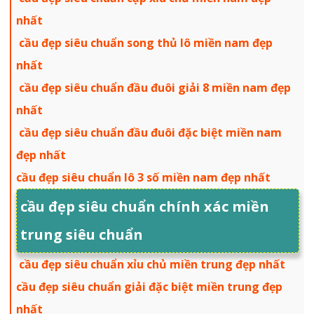
nhất
cầu đẹp siêu chuẩn song thủ lô miền nam đẹp
nhất
cầu đẹp siêu chuẩn đầu đuôi giải 8 miền nam đẹp
nhất
cầu đẹp siêu chuẩn đầu đuôi đặc biệt miền nam
đẹp nhất
cầu đẹp siêu chuẩn lô 3 số miền nam đẹp nhất
cầu đẹp siêu chuẩn chính xác miền
trung siêu chuẩn
cầu đẹp siêu chuẩn xỉu chủ miền trung đẹp nhất
cầu đẹp siêu chuẩn giải đặc biệt miền trung đẹp
nhất