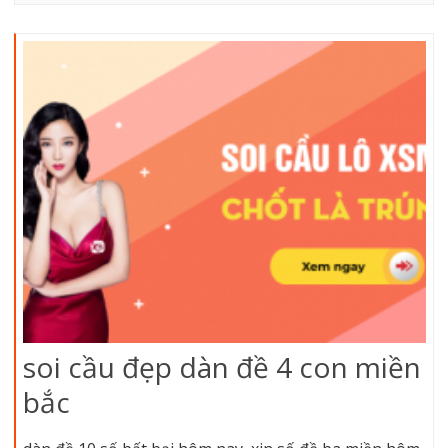
soi cầu đẹp dàn đề 4 con miền
bắc