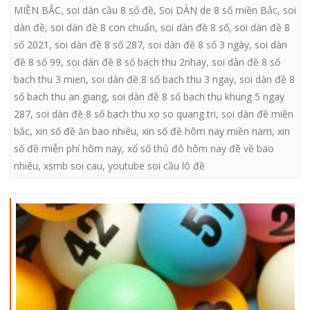
MIỀN BẮC
,
soi dàn cầu 8 số đề
,
Soi DÀN de 8 số miền Bắc
,
soi
dàn đề
,
soi dàn đề 8 con chuẩn
,
soi dàn đề 8 số
,
soi dàn đề 8
số 2021
,
soi dàn đề 8 số 287
,
soi dàn đề 8 số 3 ngày
,
soi dàn
đề 8 số 99
,
soi dàn đề 8 số bach thu 2nhay
,
soi dàn đề 8 số
bach thu 3 mien
,
soi dàn đề 8 số bach thu 3 ngay
,
soi dàn đề 8
số bach thu an giang
,
soi dàn đề 8 số bach thu khung 5 ngay
287
,
soi dàn đề 8 số bach thu xo so quang tri
,
soi dàn đề miền
bắc
,
xin số đề ăn bao nhiêu
,
xin số đề hôm nay miền nam
,
xin
số đề miễn phí hôm nay
,
xổ số thủ đô hôm nay đề về bao
nhiêu
,
xsmb soi cau
,
youtube soi cầu lô đề