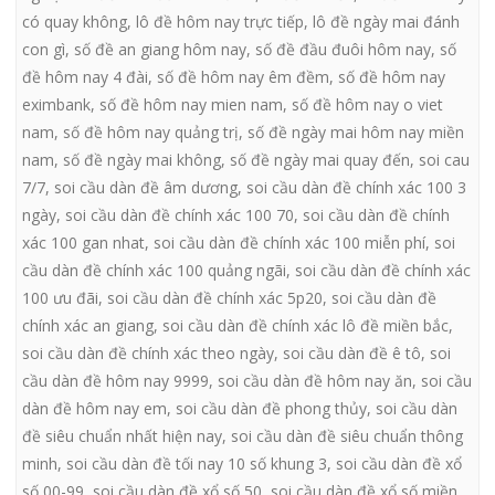
có quay không
,
lô đề hôm nay trực tiếp
,
lô đề ngày mai đánh
con gì
,
số đề an giang hôm nay
,
số đề đầu đuôi hôm nay
,
số
đề hôm nay 4 đài
,
số đề hôm nay êm đềm
,
số đề hôm nay
eximbank
,
số đề hôm nay mien nam
,
số đề hôm nay o viet
nam
,
số đề hôm nay quảng trị
,
số đề ngày mai hôm nay miền
nam
,
số đề ngày mai không
,
số đề ngày mai quay đến
,
soi cau
7/7
,
soi cầu dàn đề âm dương
,
soi cầu dàn đề chính xác 100 3
ngày
,
soi cầu dàn đề chính xác 100 70
,
soi cầu dàn đề chính
xác 100 gan nhat
,
soi cầu dàn đề chính xác 100 miễn phí
,
soi
cầu dàn đề chính xác 100 quảng ngãi
,
soi cầu dàn đề chính xác
100 ưu đãi
,
soi cầu dàn đề chính xác 5p20
,
soi cầu dàn đề
chính xác an giang
,
soi cầu dàn đề chính xác lô đề miền bắc
,
soi cầu dàn đề chính xác theo ngày
,
soi cầu dàn đề ê tô
,
soi
cầu dàn đề hôm nay 9999
,
soi cầu dàn đề hôm nay ăn
,
soi cầu
dàn đề hôm nay em
,
soi cầu dàn đề phong thủy
,
soi cầu dàn
đề siêu chuẩn nhất hiện nay
,
soi cầu dàn đề siêu chuẩn thông
minh
,
soi cầu dàn đề tối nay 10 số khung 3
,
soi cầu dàn đề xổ
số 00-99
,
soi cầu dàn đề xổ số 50
,
soi cầu dàn đề xổ số miền