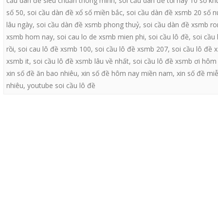
cầu dàn đề siêu chuẩn thông minh
,
soi cầu dàn đề tối nay 10 số kh
số 50
,
soi cầu dàn đề xổ số miền bắc
,
soi cầu dàn đề xsmb 20 số n
lâu ngày
,
soi cầu dàn đề xsmb phong thuỷ
,
soi cầu dàn đề xsmb ro
xsmb hom nay
,
soi cau lo de xsmb mien phi
,
soi cầu lô đề
,
soi cầu
rồi
,
soi cau lô đề xsmb 100
,
soi cầu lô đề xsmb 207
,
soi cầu lô đề
xsmb it
,
soi cầu lô đề xsmb lâu về nhất
,
soi cầu lô đề xsmb ơi hôm
xin số đề ăn bao nhiêu
,
xin số đề hôm nay miền nam
,
xin số đề mi
nhiêu
,
youtube soi cầu lô đề