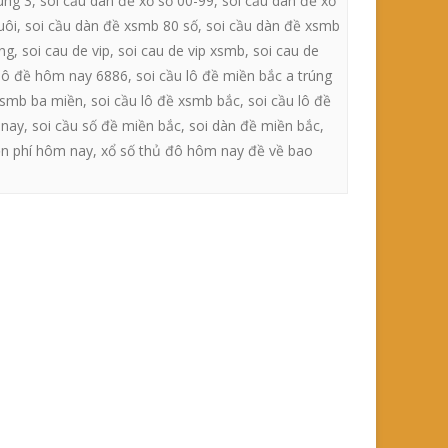
ung 3
,
soi cầu dàn đề xổ số 00-99
,
soi cầu dàn đề xổ
uôi
,
soi cầu dàn đề xsmb 80 số
,
soi cầu dàn đề xsmb
ng
,
soi cau de vip
,
soi cau de vip xsmb
,
soi cau de
 lô đề hôm nay 6886
,
soi cầu lô đề miền bắc a trúng
 xsmb ba miền
,
soi cầu lô đề xsmb bắc
,
soi cầu lô đề
 nay
,
soi cầu số đề miền bắc
,
soi dàn đề miền bắc
,
ễn phí hôm nay
,
xổ số thủ đô hôm nay đề về bao