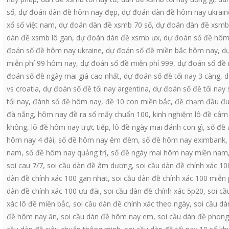
số
,
dự đoán dàn đề hôm nay đẹp
,
dự đoán dàn đề hôm nay ukrain
xổ số việt nam
,
dự đoán dàn đề xsmb 70 số
,
dự đoán dàn đề xsmb
dàn đề xsmb lô gan
,
dự đoán dàn đề xsmb ưx
,
dự đoán số đề hôm
đoán số đề hôm nay ukraine
,
dự đoán số đề miền bắc hôm nay
,
d
miễn phí 99 hôm nay
,
dự đoán số đề miễn phí 999
,
dự đoán số đề 
đoán số đề ngày mai giá cao nhất
,
dự đoán số đề tối nay 3 càng
,
d
vs croatia
,
dự đoán số đề tối nay argentina
,
dự đoán số đề tối nay 
tối nay
,
đánh số đề hôm nay
,
đề 10 con miền bắc
,
đề chạm đầu đu
đà nẵng
,
hôm nay đề ra số mấy chuẩn 100
,
kinh nghiệm lô đề câm
không
,
lô đề hôm nay trực tiếp
,
lô đề ngày mai đánh con gì
,
số đề 
hôm nay 4 đài
,
số đề hôm nay êm đềm
,
số đề hôm nay eximbank
nam
,
số đề hôm nay quảng trị
,
số đề ngày mai hôm nay miền nam
soi cau 7/7
,
soi cầu dàn đề âm dương
,
soi cầu dàn đề chính xác 10
dàn đề chính xác 100 gan nhat
,
soi cầu dàn đề chính xác 100 miễn 
dàn đề chính xác 100 ưu đãi
,
soi cầu dàn đề chính xác 5p20
,
soi cầ
xác lô đề miền bắc
,
soi cầu dàn đề chính xác theo ngày
,
soi cầu dà
đề hôm nay ăn
,
soi cầu dàn đề hôm nay em
,
soi cầu dàn đề phong