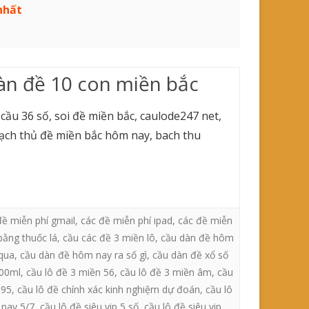
nhất
àn đề 10 con miền bắc
 cầu 36 số, soi đề miền bắc, caulode247 net,
bạch thủ đề miền bắc hôm nay, bach thu
đề miễn phí gmail
,
các đề miễn phí ipad
,
các đề miễn
bằng thuốc lá
,
cầu các đề 3 miền lô
,
cầu dàn đề hôm
qua
,
cầu dàn đề hôm nay ra số gì
,
cầu dàn đề xổ số
500ml
,
cầu lô đề 3 miền 56
,
cầu lô đề 3 miền âm
,
cầu
 95
,
cầu lô đề chính xác kinh nghiệm dự đoán
,
cầu lô
 nay 5/7
,
cầu lô đề siêu vip 5 số
,
cầu lô đề siêu vip