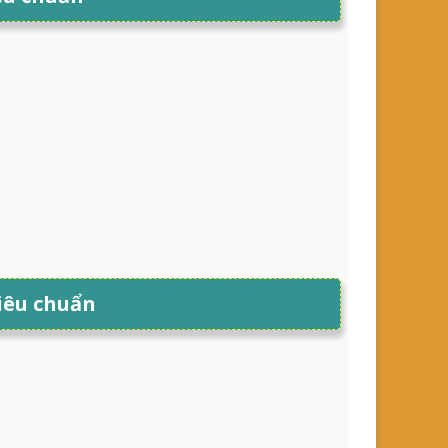
iêu chuẩn