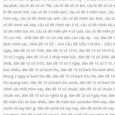
đại phát
,
cầu lô đề xổ số 798
,
cầu lô đề xổ số âm
,
cầu lô đề xổ số e
lô đề xsmb 500
,
cầu số đề 3 miền lyric
,
cầu số đề 3 miền nam
,
cầu
hôm nay
,
cầu số đề chính xác anh
,
cầu số đề chính xác dịnh
,
cầu s
số đề chính xác kép
,
cầu số đề chính xác ô tô
,
cầu số đề chính xác
số đề miền bắc en
,
cầu số đề miễn phí 4 số cuối
,
cầu số đề miễn p
10 con mb - chốt dàn đề 10 con mb siêu cao cấp víp - soi
,
dàn đề 1
định chính xác
,
DÀN ĐỀ 10 SỐ – SOI CẦU ĐỀ SIÊU CHUẨN – SIÊU V
ngày
,
dàn đề 10 số 100k
,
dàn đề 10 số 1010
,
dàn đề 10 số 101010
10 số 2 ngày
,
dàn đề 10 số 2 nháy miền bắc
,
dàn đề 10 số 200k
,
dà
300k
,
dàn đề 10 số 3105
,
dàn đề 10 số 5 ngày
,
dàn đề 10 số 5-10
,
bao nhiêu
,
dàn đề 10 số bach thu
,
dàn đề 10 số bach thu binh dinh
khung 2 ngay lo bach thu dlk
,
dàn đề 10 số bach thu mb
,
dàn đề 10
thu quang nam
,
dàn đề 10 số bach thu xsmb
,
dàn đề 10 số bach t
chính xác nhất hôm nay
,
dàn đề 10 số chuẩn
,
dàn đề 10 số chuẩn 
chuẩn xác
,
dàn đề 10 số có nghĩa là gì
,
dàn đề 20 số ngày mai
,
dàn
đề miền bắc ăn bao nhiêu
,
dàn đề miền bắc youtube hôm nay
,
dàn
xsmb tối nay làm gì
,
dàn đề xsmb tối nay nay
,
dàn đề xsmb tối nay
nay phap
,
dàn đề xsmb tối nay tử
,
dàn đề xsmb tối nay uống gì
,
dàn