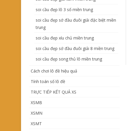
soi cầu đẹp lô 3 số miền trung
soi cầu đẹp sớ đầu đuôi giải đặc biệt miền
trung
soi cầu đẹp xíu chủ miền trung
soi cầu đẹp sớ đầu đuôi giải 8 miền trung
soi cầu đẹp song thủ lô miền trung
Cách chơi lô đề hiệu quả
Tính toán số lô đề
TRỰC TIẾP KẾT QUẢ XS
XSMB
XSMN
XSMT