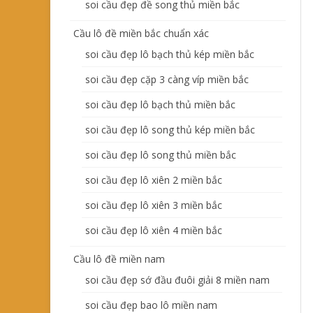
soi cầu đẹp đề song thủ miền bắc
Cầu lô đề miền bắc chuẩn xác
soi cầu đẹp lô bạch thủ kép miền bắc
soi cầu đẹp cặp 3 càng víp miền bắc
soi cầu đẹp lô bạch thủ miền bắc
soi cầu đẹp lô song thủ kép miền bắc
soi cầu đẹp lô song thủ miền bắc
soi cầu đẹp lô xiên 2 miền bắc
soi cầu đẹp lô xiên 3 miền bắc
soi cầu đẹp lô xiên 4 miền bắc
Cầu lô đề miền nam
soi cầu đẹp sớ đầu đuôi giải 8 miền nam
soi cầu đẹp bao lô miền nam