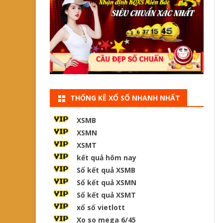
SOI CẦU ĐẸP DÀN ĐỀ 6 CON
MAX 3D
MIỀN BẮC
MAX 4D
SOI CẦU ĐẸP DÀN ĐỀ 8 CON
MIỀN BẮC
THỐNG KÊ
SOI CẦU ĐẸP DÀN ĐỀ 10 CO
MIỀN BẮC
THỐNG KÊ XỔ SỐ NHANH NHẤT
SOI CẦU ĐẸP DÀN LÔ 10 C
MIỀN BẮC
XSMB
SOI CẦU ĐẸP DÀN LÔ 4 CO
XSMN
MIỀN BẮC
XSMT
kết quả hôm nay
SOI CẦU ĐẸP DÀN LÔ 6 CO
Sổ kết quả XSMB
MIỀN BẮC
Sổ kết quả XSMN
Sổ kết quả XSMT
SOI CẦU ĐẸP DÀN LÔ 8 CO
xổ số vietlott
MIỀN BẮC
Xo so mega 6/45