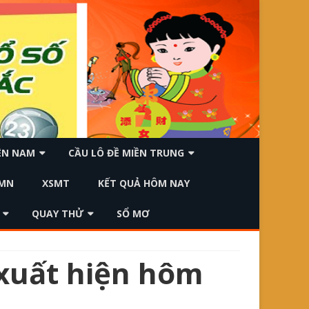
ỀN NAM
CẦU LÔ ĐỀ MIỀN TRUNG
ĐẦU ĐUÔI GIẢI
MN
XSMT
SOI CẦU ĐẸP BAO LÔ MIỀN
KẾT QUẢ HÔM NAY
TRUNG
QUAY THỬ
SỔ MƠ
 LÔ MIỀN NAM
SOI CẦU ĐẸP CẶP XÍU CHỦ MIỀN
 MB
QUAY THỬ XSMB
TRUNG
 XÍU CHỦ MIỀN
 xuất hiện hôm
 MN
QUAY THỬ XSMN
SOI CẦU ĐẸP ĐẶC BIỆT MIỀN
TRUNG
I TÁM MIỀN
 MT
QUAY THỬ XSMT