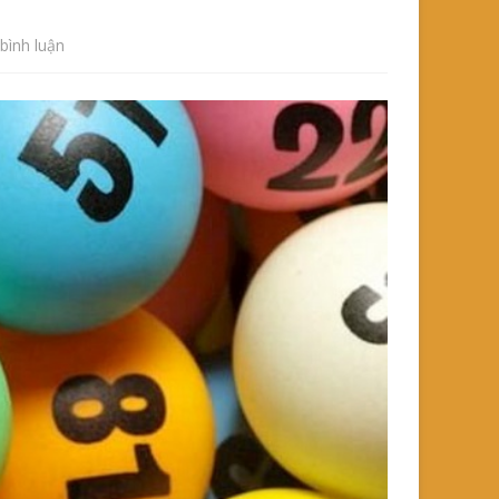
SOI CẦU ĐẸP GIẢI TÁM MIỀN
QUAY THỬ VIETLOTT
TRUNG
ở
 bình luận
BIỆT MIỀN
SOI CẦU ĐẸP LÔ 3 SỐ MIỀN
Thống
TRUNG
kê
 SỐ MIỀN
SOI CẦU ĐẸP SỚ ĐẦU ĐUÔI GIẢI
|
ĐẶC BIỆT MIỀN TRUNG
ĐẦU ĐUÔI GIẢI
Tần
AM
SOI CẦU ĐẸP XÍU CHỦ MIỀN
suất
TRUNG
G THỦ LÔ
xuất
SOI CẦU ĐẸP SỚ ĐẦU ĐUÔI GIẢI
hiện
8 MIỀN TRUNG
 CHỦ MIỀN
hôm
SOI CẦU ĐẸP SONG THỦ LÔ
MIỀN TRUNG
nay