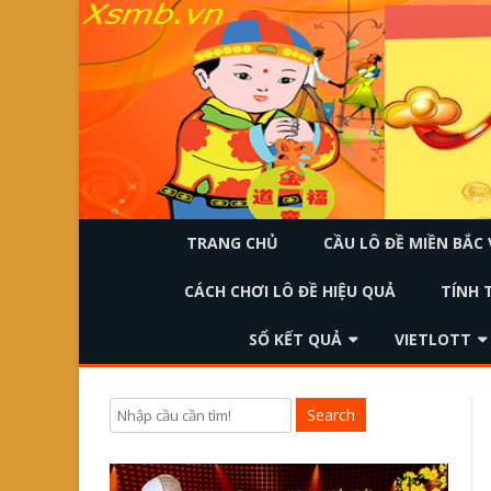
TRANG CHỦ
CẦU LÔ ĐỀ MIỀN BẮC 
CÁCH CHƠI LÔ ĐỀ HIỆU QUẢ
SOI CẦU ĐẸP BẠCH THU LÔ
TÍNH 
NHÁY VÍP MIỀN BẮC
SỔ KẾT QUẢ
VIETLOTT
SOI CẦU ĐẸP BA CÀNG VÍP 
SỔ KẾT QUẢ XSMB
BẮC
XỔ SỐ VIETLOT
Search
SỔ KẾT QUẢ XSMN
SOI CẦU ĐẸP DÀN ĐỀ 4 CON
XO SO MEGA 6/
MIỀN BẮC
SỔ KẾT QUẢ XSMT
XỔ SỐ POWER 6