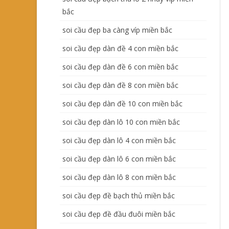
bắc
soi cầu đẹp ba càng víp miền bắc
soi cầu đẹp dàn đề 4 con miền bắc
soi cầu đẹp dàn đề 6 con miền bắc
soi cầu đẹp dàn đề 8 con miền bắc
soi cầu đẹp dàn đề 10 con miền bắc
soi cầu đẹp dàn lô 10 con miền bắc
soi cầu đẹp dàn lô 4 con miền bắc
soi cầu đẹp dàn lô 6 con miền bắc
soi cầu đẹp dàn lô 8 con miền bắc
soi cầu đẹp đề bạch thủ miền bắc
soi cầu đẹp đề đầu đuôi miền bắc