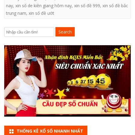
nay
,
xin số de kiên giang hôm nay
,
xin số đề 999
,
xin số đề bắc
trung nam
,
xin số đề ướt
Search
THỐNG KÊ XỔ SỐ NHANH NHẤT