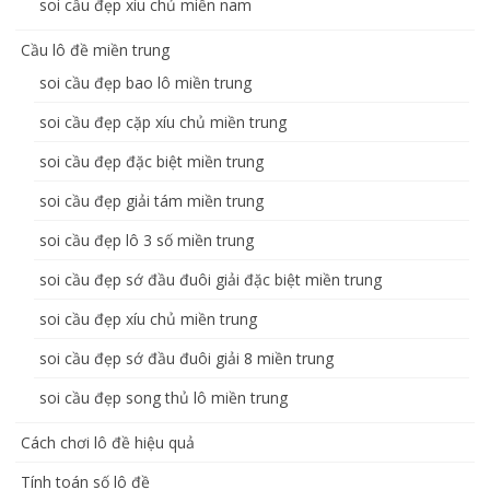
soi cầu đẹp xíu chủ miền nam
Cầu lô đề miền trung
soi cầu đẹp bao lô miền trung
soi cầu đẹp cặp xíu chủ miền trung
soi cầu đẹp đặc biệt miền trung
soi cầu đẹp giải tám miền trung
soi cầu đẹp lô 3 số miền trung
soi cầu đẹp sớ đầu đuôi giải đặc biệt miền trung
soi cầu đẹp xíu chủ miền trung
soi cầu đẹp sớ đầu đuôi giải 8 miền trung
soi cầu đẹp song thủ lô miền trung
Cách chơi lô đề hiệu quả
Tính toán số lô đề