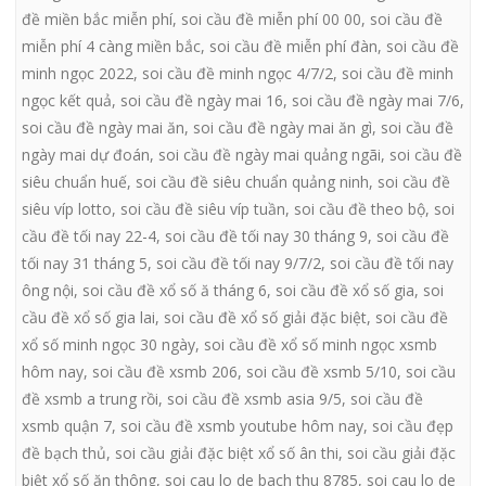
đề miền bắc miễn phí
,
soi cầu đề miễn phí 00 00
,
soi cầu đề
miễn phí 4 càng miền bắc
,
soi cầu đề miễn phí đàn
,
soi cầu đề
minh ngọc 2022
,
soi cầu đề minh ngọc 4/7/2
,
soi cầu đề minh
ngọc kết quả
,
soi cầu đề ngày mai 16
,
soi cầu đề ngày mai 7/6
,
soi cầu đề ngày mai ăn
,
soi cầu đề ngày mai ăn gì
,
soi cầu đề
ngày mai dự đoán
,
soi cầu đề ngày mai quảng ngãi
,
soi cầu đề
siêu chuẩn huế
,
soi cầu đề siêu chuẩn quảng ninh
,
soi cầu đề
siêu víp lotto
,
soi cầu đề siêu víp tuần
,
soi cầu đề theo bộ
,
soi
cầu đề tối nay 22-4
,
soi cầu đề tối nay 30 tháng 9
,
soi cầu đề
tối nay 31 tháng 5
,
soi cầu đề tối nay 9/7/2
,
soi cầu đề tối nay
ông nội
,
soi cầu đề xổ số ă tháng 6
,
soi cầu đề xổ số gia
,
soi
cầu đề xổ số gia lai
,
soi cầu đề xổ số giải đặc biệt
,
soi cầu đề
xổ số minh ngọc 30 ngày
,
soi cầu đề xổ số minh ngọc xsmb
hôm nay
,
soi cầu đề xsmb 206
,
soi cầu đề xsmb 5/10
,
soi cầu
đề xsmb a trung rồi
,
soi cầu đề xsmb asia 9/5
,
soi cầu đề
xsmb quận 7
,
soi cầu đề xsmb youtube hôm nay
,
soi cầu đẹp
đề bạch thủ
,
soi cầu giải đặc biệt xổ số ân thi
,
soi cầu giải đặc
biệt xổ số ăn thông
,
soi cau lo de bach thu 8785
,
soi cau lo de