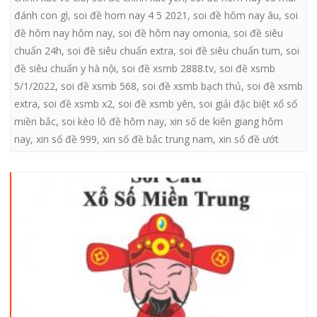
đánh con gì
,
soi đề hom nay 4 5 2021
,
soi đề hôm nay âu
,
soi
đề hôm nay hôm nay
,
soi đề hôm nay omonia
,
soi đề siêu
chuẩn 24h
,
soi đề siêu chuẩn extra
,
soi đề siêu chuẩn tum
,
soi
đề siêu chuẩn y hà nội
,
soi đề xsmb 2888.tv
,
soi đề xsmb
5/1/2022
,
soi đề xsmb 568
,
soi đề xsmb bạch thủ
,
soi đề xsmb
extra
,
soi đề xsmb x2
,
soi đề xsmb yên
,
soi giải đặc biệt xổ số
miền bắc
,
soi kèo lô đề hôm nay
,
xin số de kiên giang hôm
nay
,
xin số đề 999
,
xin số đề bắc trung nam
,
xin số đề ướt