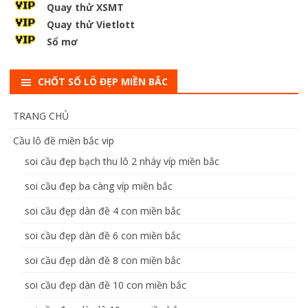
Quay thử XSMT
Quay thử Vietlott
Sổ mơ
CHỐT SỐ LÔ ĐẸP MIỀN BẮC
TRANG CHỦ
Cầu lô đề miền bắc vip
soi cầu đẹp bạch thu lô 2 nháy víp miền bắc
soi cầu đẹp ba càng víp miền bắc
soi cầu đẹp dàn đề 4 con miền bắc
soi cầu đẹp dàn đề 6 con miền bắc
soi cầu đẹp dàn đề 8 con miền bắc
soi cầu đẹp dàn đề 10 con miền bắc