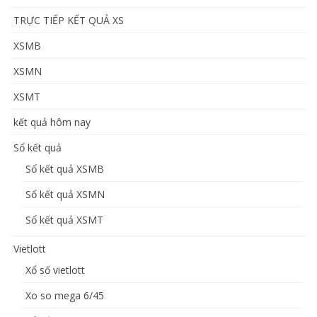
TRỰC TIẾP KẾT QUẢ XS
XSMB
XSMN
XSMT
kết quả hôm nay
Sổ kết quả
Sổ kết quả XSMB
Sổ kết quả XSMN
Sổ kết quả XSMT
Vietlott
Xổ số vietlott
Xo so mega 6/45