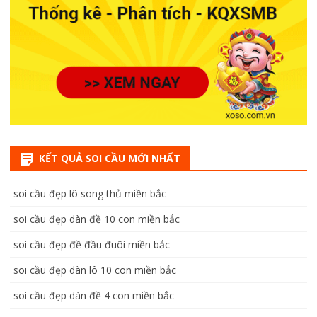
KẾT QUẢ SOI CẦU MỚI NHẤT
soi cầu đẹp lô song thủ miền bắc
soi cầu đẹp dàn đề 10 con miền bắc
soi cầu đẹp đề đầu đuôi miền bắc
soi cầu đẹp dàn lô 10 con miền bắc
soi cầu đẹp dàn đề 4 con miền bắc