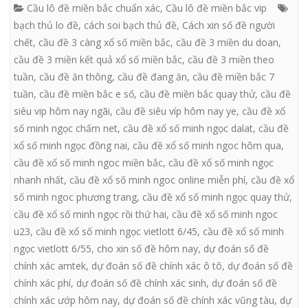
Cầu lô đề miền bắc chuẩn xác
,
Cầu lô đề miền bắc vip
bạch thủ lo đề
,
cách soi bạch thủ đề
,
Cách xin số đề người
chết
,
cầu đề 3 càng xổ số miền bắc
,
cầu đề 3 miền du doan
,
cầu đề 3 miền kết quả xổ số miền bắc
,
cầu đề 3 miền theo
tuần
,
cầu đề ăn thông
,
cầu đề đang ăn
,
cầu đề miền bắc 7
tuần
,
cầu đề miền bắc e số
,
cầu đề miền bắc quay thử
,
cầu đề
siêu vip hôm nay ngãi
,
cầu đề siêu víp hôm nay ye
,
cầu đề xổ
số minh ngọc chấm net
,
cầu đề xổ số minh ngọc dalat
,
cầu đề
xổ số minh ngọc đồng nai
,
cầu đề xổ số minh ngoc hôm qua
,
cầu đề xổ số minh ngoc miền bắc
,
cầu đề xổ số minh ngọc
nhanh nhất
,
cầu đề xổ số minh ngoc online miễn phí
,
cầu đề xổ
số minh ngoc phương trang
,
cầu đề xổ số minh ngọc quay thử
,
cầu đề xổ số minh ngọc rồi thứ hai
,
cầu đề xổ số minh ngoc
u23
,
cầu đề xổ số minh ngọc vietlott 6/45
,
cầu đề xổ số minh
ngọc vietlott 6/55
,
cho xin số đề hôm nay
,
dự đoán số đề
chính xác amtek
,
dự đoán số đề chính xác ô tô
,
dự đoán số đề
chính xác phí
,
dự đoán số đề chính xác sinh
,
dự đoán số đề
chính xác ướp hôm nay
,
dự đoán số đề chính xác vũng tàu
,
dự