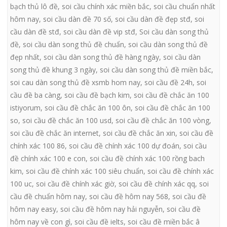
bạch thủ lô đề
,
soi cầu chính xác miền bắc
,
soi cầu chuẩn nhất
hôm nay
,
soi cầu dàn đề 70 số
,
soi cầu dàn đề đẹp stđ
,
soi
cầu dàn đề stđ
,
soi cầu dàn đề vip stđ
,
Soi cầu dàn song thủ
đề
,
soi cầu dàn song thủ đề chuẩn
,
soi cầu dàn song thủ đề
đẹp nhất
,
soi cầu dàn song thủ đề hàng ngày
,
soi cầu dàn
song thủ đề khung 3 ngày
,
soi cầu dàn song thủ đề miền bắc
,
soi cau dàn song thủ đề xsmb hom nay
,
soi cầu đề 24h
,
soi
cầu đề ba càng
,
soi cầu đề bạch kim
,
soi cầu đề chắc ăn 100
istiyorum
,
soi cầu đề chắc ăn 100 ôn
,
soi cầu đề chắc ăn 100
so
,
soi cầu đề chắc ăn 100 usd
,
soi cầu đề chắc ăn 100 vòng
,
soi cầu đề chắc ăn internet
,
soi cầu đề chắc ăn xin
,
soi cầu đề
chính xác 100 86
,
soi cầu đề chính xác 100 dự đoán
,
soi cầu
đề chính xác 100 e con
,
soi cầu đề chính xác 100 rồng bach
kim
,
soi cầu đề chính xác 100 siêu chuẩn
,
soi cầu đề chính xác
100 uc
,
soi cầu đề chính xác giờ
,
soi cầu đề chính xác qq
,
soi
cầu đề chuẩn hôm nay
,
soi cầu đề hôm nay 568
,
soi cầu đề
hôm nay easy
,
soi cầu đề hôm nay hải nguyễn
,
soi cầu đề
hôm nay về con gì
,
soi cầu đề ielts
,
soi cầu đề miền bắc â