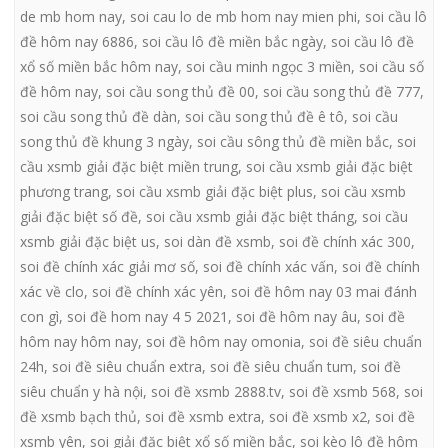
de mb hom nay
,
soi cau lo de mb hom nay mien phi
,
soi cầu lô
đề hôm nay 6886
,
soi cầu lô đề miền bắc ngày
,
soi cầu lô đề
xổ số miền bắc hôm nay
,
soi cầu minh ngọc 3 miền
,
soi cầu số
đề hôm nay
,
soi cầu song thủ đề 00
,
soi cầu song thủ đề 777
,
soi cầu song thủ đề dàn
,
soi cầu song thủ đề ê tô
,
soi cầu
song thủ đề khung 3 ngày
,
soi cầu sông thủ đề miền bắc
,
soi
cầu xsmb giải đặc biệt miền trung
,
soi cầu xsmb giải đặc biệt
phương trang
,
soi cầu xsmb giải đặc biệt plus
,
soi cầu xsmb
giải đặc biệt số đề
,
soi cầu xsmb giải đặc biệt tháng
,
soi cầu
xsmb giải đặc biệt us
,
soi dàn đề xsmb
,
soi đề chính xác 300
,
soi đề chính xác giải mơ số
,
soi đề chính xác vấn
,
soi đề chính
xác về clo
,
soi đề chính xác yên
,
soi đề hôm nay 03 mai đánh
con gì
,
soi đề hom nay 4 5 2021
,
soi đề hôm nay âu
,
soi đề
hôm nay hôm nay
,
soi đề hôm nay omonia
,
soi đề siêu chuẩn
24h
,
soi đề siêu chuẩn extra
,
soi đề siêu chuẩn tum
,
soi đề
siêu chuẩn y hà nội
,
soi đề xsmb 2888.tv
,
soi đề xsmb 568
,
soi
đề xsmb bạch thủ
,
soi đề xsmb extra
,
soi đề xsmb x2
,
soi đề
xsmb yên
,
soi giải đặc biệt xổ số miền bắc
,
soi kèo lô đề hôm