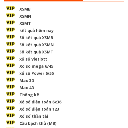
XSMB
XSMN
XSMT
kết quả hôm nay
Sổ kết quả XSMB
Sổ kết quả XSMN
Sổ kết quả XSMT
xổ số vietlott
Xo so mega 6/45
xổ số Power 6/55
Max 3D
Max 4D
Thống kê
Xổ số điện toán 6x36
Xổ số điện toán 123
Xổ số thần tài
Cầu bạch thủ (MB)