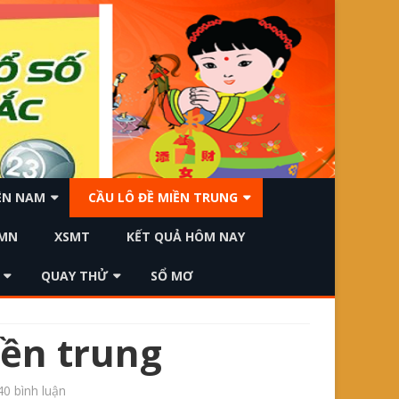
ỀN NAM
CẦU LÔ ĐỀ MIỀN TRUNG
ĐẦU ĐUÔI GIẢI
MN
XSMT
SOI CẦU ĐẸP BAO LÔ MIỀN
KẾT QUẢ HÔM NAY
TRUNG
QUAY THỬ
SỔ MƠ
 LÔ MIỀN NAM
SOI CẦU ĐẸP CẶP XÍU CHỦ MIỀN
 MB
QUAY THỬ XSMB
TRUNG
 XÍU CHỦ MIỀN
iền trung
 MN
QUAY THỬ XSMN
SOI CẦU ĐẸP ĐẶC BIỆT MIỀN
TRUNG
I TÁM MIỀN
 MT
QUAY THỬ XSMT
ở
40 bình luận