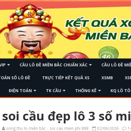
Skip
VIP
CẦU LÔ ĐỀ MIỀN BẮC CHUẨN XÁC
CẦU LÔ ĐỀ MI
to
content
 2
TOÁN SỐ LÔ ĐỀ
SOI CẦU ĐẸP LÔ BẠCH THỦ KÉP
TRỰC TIẾP KẾT QUẢ XS
SOI CẦU ĐẸP SỚ 
XSMB
XS
MIỀN BẮC
8 MIỀN NAM
ĐIỆN TOÁN
TK CẦU
THỐNG KÊ
KQ LÔ TÔ
MIỀN
SOI CẦU ĐẸP CẶP 3 CÀNG VÍP
SOI CẦU ĐẸP BAO
T
XỔ SỐ ĐIỆN TOÁN 6×36
MIỀN BẮC
CẦU BẠCH THỦ (MB)
THỐNG KÊ ĐẦU ĐUÔI
BẢNG LOTO
SOI CẦU ĐẸP CẶP
soi cầu đẹp lô 3 số m
45
XỔ SỐ ĐIỆN TOÁN 123
SOI CẦU ĐẸP LÔ BẠCH THỦ
CẦU LẬT LIÊN TỤC (MB)
THỐNG KÊ LÔ GAN
NAM
BẢNG LOTO
MIỀN BẮC
/55
XỔ SỐ THẦN TÀI
CẦU VỀ CẢ CẶP (MB)
THỐNG KÊ LÔ XIÊN
SOI CẦU ĐẸP GIẢ
BẢNG LOTO
song thu lo miền bắc - soi cau mien phi 888
02/06/2026
1