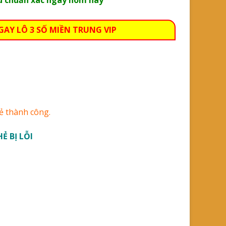
AY LÔ 3 SỐ MIỀN TRUNG VIP
ẻ thành công.
Ẻ BỊ LỖI