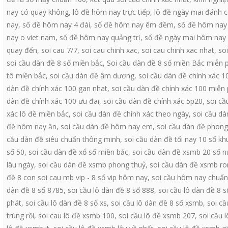
nay có quay không
,
lô đề hôm nay trực tiếp
,
lô đề ngày mai đánh c
nay
,
số đề hôm nay 4 đài
,
số đề hôm nay êm đềm
,
số đề hôm nay
nay o viet nam
,
số đề hôm nay quảng trị
,
số đề ngày mai hôm nay
quay đến
,
soi cau 7/7
,
soi cau chinh xac
,
soi cau chinh xac nhat
,
so
soi cầu dàn đề 8 số miền bắc
,
Soi cầu dàn đề 8 số miền Bắc miễn p
tô miền bắc
,
soi cầu dàn đề âm dương
,
soi cầu dàn đề chính xác 1
dàn đề chính xác 100 gan nhat
,
soi cầu dàn đề chính xác 100 miễn 
dàn đề chính xác 100 ưu đãi
,
soi cầu dàn đề chính xác 5p20
,
soi cầ
xác lô đề miền bắc
,
soi cầu dàn đề chính xác theo ngày
,
soi cầu dà
đề hôm nay ăn
,
soi cầu dàn đề hôm nay em
,
soi cầu dàn đề phong
cầu dàn đề siêu chuẩn thông minh
,
soi cầu dàn đề tối nay 10 số kh
số 50
,
soi cầu dàn đề xổ số miền bắc
,
soi cầu dàn đề xsmb 20 số n
lâu ngày
,
soi cầu dàn đề xsmb phong thuỷ
,
soi cầu dàn đề xsmb ro
đề 8 con soi cau mb vip - 8 số vip hôm nay
,
soi cầu hôm nay chuẩn
dàn đề 8 số 8785
,
soi cầu lô dàn đề 8 số 888
,
soi cầu lô dàn đề 8 s
phát
,
soi cầu lô dàn đề 8 số xs
,
soi cầu lô dàn đề 8 số xsmb
,
soi c
trúng rồi
,
soi cau lô đề xsmb 100
,
soi cầu lô đề xsmb 207
,
soi cầu 