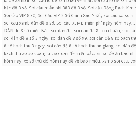
lô đề xsmb it
,
soi cầu lô đề xsmb lâu về nhất
,
soi cầu lô đề xsmb ơ
bắc đề 8 số
,
Soi cầu miễn phí 888 đề 8 số
,
Soi cầu Rồng Bạch Kim m
Soi cầu VIP 8 số
,
Soi Cầu VIP 8 Số Chính Xác Nhất
,
soi cau xo so m
soi cau xsmb dàn đề 8 số
,
Soi cầu XSMB miễn phí ngày hôm nay
,
S
DÀN de 8 số miền Bắc
,
soi dàn đề
,
soi dàn đề 8 con chuẩn
,
soi dà
soi dàn đề 8 số 3 ngày
,
soi dàn đề 8 số 99
,
soi dàn đề 8 số bach t
8 số bach thu 3 ngay
,
soi dàn đề 8 số bach thu an giang
,
soi dàn đ
bach thu xo so quang tri
,
soi dàn đề miền bắc
,
xin số đề ăn bao nh
hôm nay
,
xổ số thủ đô hôm nay đề về bao nhiêu
,
xsmb soi cau
,
yo