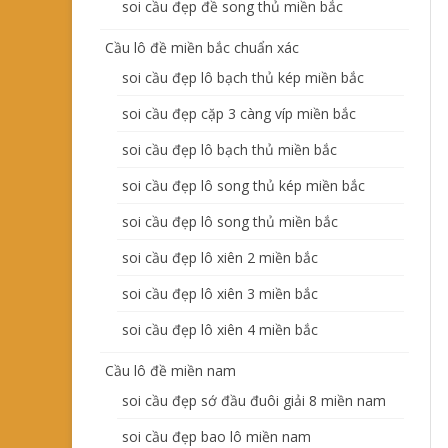
soi cầu đẹp đề song thủ miền bắc
Cầu lô đề miền bắc chuẩn xác
soi cầu đẹp lô bạch thủ kép miền bắc
soi cầu đẹp cặp 3 càng víp miền bắc
soi cầu đẹp lô bạch thủ miền bắc
soi cầu đẹp lô song thủ kép miền bắc
soi cầu đẹp lô song thủ miền bắc
soi cầu đẹp lô xiên 2 miền bắc
soi cầu đẹp lô xiên 3 miền bắc
soi cầu đẹp lô xiên 4 miền bắc
Cầu lô đề miền nam
soi cầu đẹp sớ đầu đuôi giải 8 miền nam
soi cầu đẹp bao lô miền nam