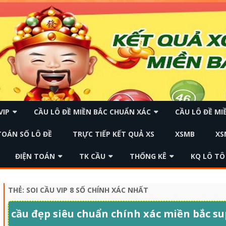
Skip
VIP
CẦU LÔ ĐỀ MIỀN BẮC CHUẨN XÁC
CẦU LÔ ĐỀ MI
to
content
 2
TOÁN SỐ LÔ ĐỀ
SOI CẦU ĐẸP LÔ BẠCH THỦ KÉP
TRỰC TIẾP KẾT QUẢ XS
SOI CẦU ĐẸP SỚ 
XSMB
XS
MIỀN BẮC
8 MIỀN NAM
ĐIỆN TOÁN
TK CẦU
THỐNG KÊ
KQ LÔ TÔ
MIỀN
SOI CẦU ĐẸP CẶP 3 CÀNG VÍP
SOI CẦU ĐẸP BAO
T
XỔ SỐ ĐIỆN TOÁN 6×36
MIỀN BẮC
CẦU BẠCH THỦ (MB)
THỐNG KÊ ĐẦU ĐUÔI
BẢNG LOTO
SOI CẦU ĐẸP CẶP
THẺ:
SOI CẦU VIP 8 SỐ CHÍNH XÁC NHẤT
45
XỔ SỐ ĐIỆN TOÁN 123
SOI CẦU ĐẸP LÔ BẠCH THỦ
CẦU LẬT LIÊN TỤC (MB)
THỐNG KÊ LÔ GAN
NAM
BẢNG LOTO
MIỀN BẮC
cầu đẹp siêu chuẩn chính xác miền bắc su
/55
XỔ SỐ THẦN TÀI
CẦU VỀ CẢ CẶP (MB)
THỐNG KÊ LÔ XIÊN
SOI CẦU ĐẸP GIẢ
BẢNG LOTO