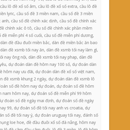
cầu lô đề xổ số âm
,
cầu lô đề xổ số extra
,
cầu lô đề
ền lyric
,
cầu số đề 3 miền nam
,
cầu số đề 3 miền
c anh
,
cầu số đề chính xác dịnh
,
cầu số đề chính xác
đề chính xác ô tô
,
cầu số đề chính xác phần mềm
 đề miễn phí 4 số cuối
,
cầu số đề miễn phí dương
,
,
dàn đề đầu đuôi miền bắc
,
dàn đề miền bắc ăn bao
,
dàn đề xsmb tối nay ăn
,
dàn đề xsmb tối nay làm gì
,
ối nay ông nội
,
dàn đề xsmb tối nay phap
,
dàn đề
 yêu
,
dự đoán dàn đề hôm nay 100 số
,
dự đoán dàn
ề hôm nay ưu đãi
,
dự đoán dàn đề xổ số việt nam
,
n đề xsmb khung 2 ngày
,
dự đoán dàn đề xsmb lô
đoán số đề hôm nay dự đoán
,
dự đoán số đề hôm
ền nam hôm nay
,
dự đoán số đề miễn phí 99 hôm
dự đoán số đề ngày mai định
,
dự đoán số đề ngày
nay 99
,
dự đoán số đề tối nay anh vs croatia
,
dự
n số đề tối nay ý
,
dự đoán uruguay tối nay
,
đánh số
hụng loe hoe
,
đề đầu đuôi xổ số đà nẵng
,
hôm nay
ệm lô đề câm đầu câm đuôi
,
lô đề 3 miền
,
lô đề hôm