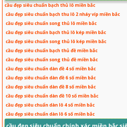
SOI CẦU ĐẸP LÔ SONG THỦ KÉP
NAM
cầu đẹp siêu chuẩn bạch thủ lô miền bắc
CẦU VỀ NHIỀU NHÁY (MB)
THỐNG KÊ LÔ KÉP
MIỀN BẮC
cầu đẹp siêu chuẩn bạch thu lô 2 nháy víp miền bắc
SOI CẦU ĐẸP ĐẶC 
THỐNG KÊ ĐẦU
SOI CẦU ĐẸP LÔ SONG THỦ
NAM
cầu đẹp siêu chuẩn song thủ lô miền bắc
MIỀN BẮC
THỐNG KÊ ĐUÔI
cầu đẹp siêu chuẩn bạch thủ lô kép miền bắc
SOI CẦU ĐẸP LÔ 3
N
SOI CẦU ĐẸP LÔ XIÊN 2 MIỀN
NAM
cầu đẹp siêu chuẩn song thủ lô kép miền bắc
THỐNG KÊ ĐẦU – ĐUÔI
BẮC
cầu đẹp siêu chuẩn bạch thủ đề miền bắc
SOI CẦU ĐẸP SỚ 
THỐNG KÊ TỔNG
ON
SOI CẦU ĐẸP LÔ XIÊN 3 MIỀN
ĐẶC BIỆT MIỀN N
cầu đẹp siêu chuẩn song thủ đề miền bắc
BẮC
TẦN SUẤT XUẤT HIỆN
cầu đẹp siêu chuẩn dàn đề 4 số miền bắc
SOI CẦU ĐẸP SON
N
SOI CẦU ĐẸP LÔ XIÊN 4 MIỀN
TK TỪ 00 ĐẾN 99
MIỀN NAM
cầu đẹp siêu chuẩn dàn đề 6 số miền bắc
BẮC
cầu đẹp siêu chuẩn dàn đề 8 số miền bắc
SOI CẦU ĐẸP XÍU
N
NAM
cầu đẹp siêu chuẩn dàn đề 10 số miền bắc
cầu đẹp siêu chuẩn dàn lô 4 số miền bắc
N
cầu đẹp siêu chuẩn dàn lô 6 số miền bắc
cầu đẹp siêu chuẩn chính xác miền bắc si