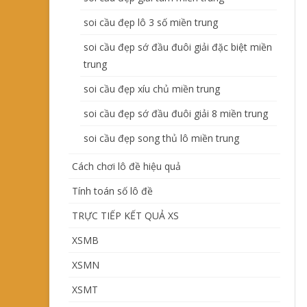
soi cầu đẹp lô 3 số miền trung
soi cầu đẹp sớ đầu đuôi giải đặc biệt miền
trung
soi cầu đẹp xíu chủ miền trung
soi cầu đẹp sớ đầu đuôi giải 8 miền trung
soi cầu đẹp song thủ lô miền trung
Cách chơi lô đề hiệu quả
Tính toán số lô đề
TRỰC TIẾP KẾT QUẢ XS
XSMB
XSMN
XSMT