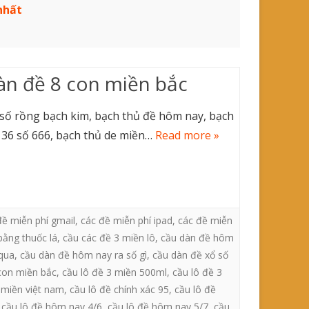
nhất
àn đề 8 con miền bắc
 số rồng bạch kim, bạch thủ đề hôm nay, bạch
 36 số 666, bạch thủ de miền…
Read more »
đề miễn phí gmail
,
các đề miễn phí ipad
,
các đề miễn
bằng thuốc lá
,
cầu các đề 3 miền lô
,
cầu dàn đề hôm
qua
,
cầu dàn đề hôm nay ra số gì
,
cầu dàn đề xổ số
con miền bắc
,
cầu lô đề 3 miền 500ml
,
cầu lô đề 3
 miền việt nam
,
cầu lô đề chính xác 95
,
cầu lô đề
,
cầu lô đề hôm nay 4/6
,
cầu lô đề hôm nay 5/7
,
cầu