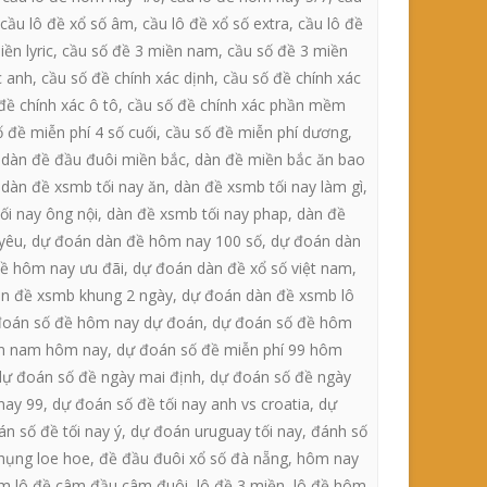
cầu lô đề xổ số âm
,
cầu lô đề xổ số extra
,
cầu lô đề
ền lyric
,
cầu số đề 3 miền nam
,
cầu số đề 3 miền
c anh
,
cầu số đề chính xác dịnh
,
cầu số đề chính xác
đề chính xác ô tô
,
cầu số đề chính xác phần mềm
 đề miễn phí 4 số cuối
,
cầu số đề miễn phí dương
,
,
dàn đề đầu đuôi miền bắc
,
dàn đề miền bắc ăn bao
,
dàn đề xsmb tối nay ăn
,
dàn đề xsmb tối nay làm gì
,
ối nay ông nội
,
dàn đề xsmb tối nay phap
,
dàn đề
 yêu
,
dự đoán dàn đề hôm nay 100 số
,
dự đoán dàn
ề hôm nay ưu đãi
,
dự đoán dàn đề xổ số việt nam
,
n đề xsmb khung 2 ngày
,
dự đoán dàn đề xsmb lô
đoán số đề hôm nay dự đoán
,
dự đoán số đề hôm
ền nam hôm nay
,
dự đoán số đề miễn phí 99 hôm
dự đoán số đề ngày mai định
,
dự đoán số đề ngày
nay 99
,
dự đoán số đề tối nay anh vs croatia
,
dự
n số đề tối nay ý
,
dự đoán uruguay tối nay
,
đánh số
hụng loe hoe
,
đề đầu đuôi xổ số đà nẵng
,
hôm nay
ệm lô đề câm đầu câm đuôi
,
lô đề 3 miền
,
lô đề hôm