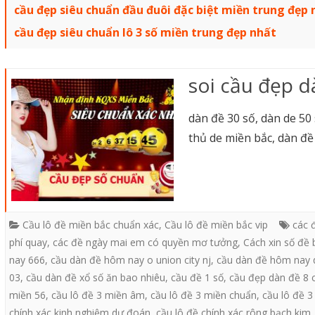
cầu đẹp siêu chuẩn đầu đuôi đặc biệt miền trung đẹp 
cầu đẹp siêu chuẩn lô 3 số miền trung đẹp nhất
soi cầu đẹp d
dàn đề 30 số, dàn de 50
thủ de miền bắc, dàn đề
Cầu lô đề miền bắc chuẩn xác
,
Cầu lô đề miền bắc vip
các 
phí quay
,
các đề ngày mai em có quyền mơ tưởng
,
Cách xin số đề 
nay 666
,
cầu dàn đề hôm nay o union city nj
,
cầu dàn đề hôm nay 
03
,
cầu dàn đề xổ số ăn bao nhiêu
,
cầu đề 1 số
,
cầu đẹp dàn đề 8 
miền 56
,
cầu lô đề 3 miền âm
,
cầu lô đề 3 miền chuẩn
,
cầu lô đề 3
chính xác kinh nghiệm dự đoán
,
cầu lô đề chính xác rông bạch kim