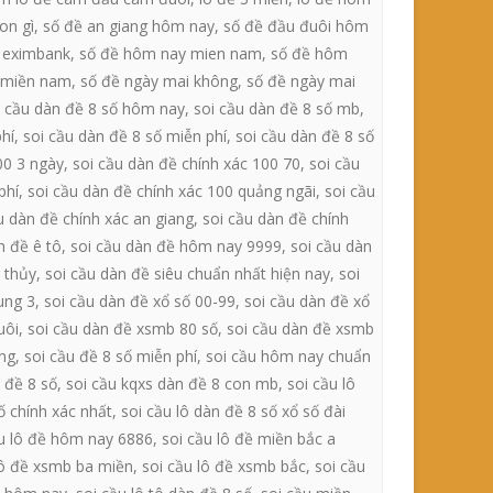
on gì
,
số đề an giang hôm nay
,
số đề đầu đuôi hôm
 eximbank
,
số đề hôm nay mien nam
,
số đề hôm
 miền nam
,
số đề ngày mai không
,
số đề ngày mai
i cầu dàn đề 8 số hôm nay
,
soi cầu dàn đề 8 số mb
,
hí
,
soi cầu dàn đề 8 số miễn phí
,
soi cầu dàn đề 8 số
00 3 ngày
,
soi cầu dàn đề chính xác 100 70
,
soi cầu
phí
,
soi cầu dàn đề chính xác 100 quảng ngãi
,
soi cầu
u dàn đề chính xác an giang
,
soi cầu dàn đề chính
n đề ê tô
,
soi cầu dàn đề hôm nay 9999
,
soi cầu dàn
 thủy
,
soi cầu dàn đề siêu chuẩn nhất hiện nay
,
soi
ung 3
,
soi cầu dàn đề xổ số 00-99
,
soi cầu dàn đề xổ
uôi
,
soi cầu dàn đề xsmb 80 số
,
soi cầu dàn đề xsmb
ng
,
soi cầu đề 8 số miễn phí
,
soi cầu hôm nay chuẩn
 đề 8 số
,
soi cầu kqxs dàn đề 8 con mb
,
soi cầu lô
ố chính xác nhất
,
soi cầu lô dàn đề 8 số xổ số đài
ầu lô đề hôm nay 6886
,
soi cầu lô đề miền bắc a
lô đề xsmb ba miền
,
soi cầu lô đề xsmb bắc
,
soi cầu