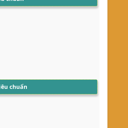
iêu chuẩn