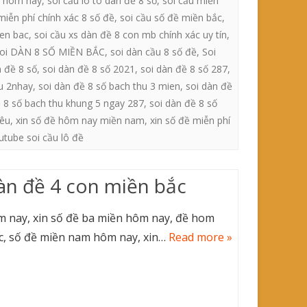
i hôm nay
,
soi cầu lô tô dàn đề 8 số
,
soi cầu miền
iễn phí chính xác 8 số đề
,
soi cầu số đề miền bắc
,
ien bac
,
soi cầu xs dàn đề 8 con mb chính xác uy tín
,
oi DÀN 8 SỐ MIỀN BẮC
,
soi dàn cầu 8 số đề
,
Soi
n đề 8 số
,
soi dàn đề 8 số 2021
,
soi dàn đề 8 số 287
,
hu 2nhay
,
soi dàn đề 8 số bach thu 3 mien
,
soi dàn đề
ề 8 số bach thu khung 5 ngay 287
,
soi dàn đề 8 số
iêu
,
xin số đề hôm nay miền nam
,
xin số đề miễn phí
utube soi cầu lô đề
àn đề 4 con miền bắc
ôm nay, xin số đề ba miền hôm nay, đề hom
ắc, số đề miền nam hôm nay, xin…
Read more »