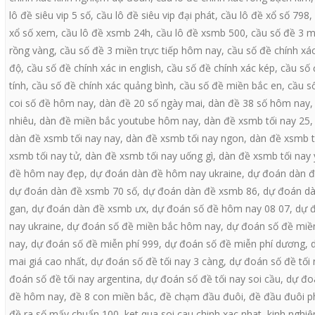
lô đề siêu vip 5 số
,
cầu lô đề siêu vip đại phát
,
cầu lô đề xổ số 798
,
xổ số xem
,
cầu lô đề xsmb 24h
,
cầu lô đề xsmb 500
,
cầu số đề 3 mi
rồng vàng
,
cầu số đề 3 miền trực tiếp hôm nay
,
cầu số đề chính xá
độ
,
cầu số đề chính xác in english
,
cầu số đề chính xác kép
,
cầu số 
tính
,
cầu số đề chính xác quảng bình
,
cầu số đề miền bắc en
,
cầu số
coi số đề hôm nay
,
dàn đề 20 số ngày mai
,
dàn đề 38 số hôm nay
nhiêu
,
dàn đề miền bắc youtube hôm nay
,
dàn đề xsmb tối nay 25
dàn đề xsmb tối nay nay
,
dàn đề xsmb tối nay ngon
,
dàn đề xsmb t
xsmb tối nay tử
,
dàn đề xsmb tối nay uống gì
,
dàn đề xsmb tối nay
đề hôm nay đẹp
,
dự đoán dàn đề hôm nay ukraine
,
dự đoán dàn đ
dự đoán dàn đề xsmb 70 số
,
dự đoán dàn đề xsmb 86
,
dự đoán dà
gan
,
dự đoán dàn đề xsmb ưx
,
dự đoán số đề hôm nay 08 07
,
dự 
nay ukraine
,
dự đoán số đề miền bắc hôm nay
,
dự đoán số đề mi
nay
,
dự đoán số đề miễn phí 999
,
dự đoán số đề miễn phí dương
,
mai giá cao nhất
,
dự đoán số đề tối nay 3 càng
,
dự đoán số đề tối 
đoán số đề tối nay argentina
,
dự đoán số đề tối nay soi cầu
,
dự đoá
đề hôm nay
,
đề 8 con miền bắc
,
đề chạm đầu đuôi
,
đề đầu đuôi p
đề ra số mấy chuẩn 100
,
ket qua soi cau chinh xac nhat
,
kinh nghi