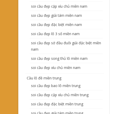
soi cầu đẹp cặp xíu chủ miền nam
soi cầu đẹp giải tám miền nam
soi cầu đẹp đặc biệt miền nam
soi cầu đẹp lô 3 số miền nam
soi cầu đẹp sớ đầu đuôi giải đặc biệt miền
nam
soi cầu đẹp song thủ lô miền nam
soi cầu đẹp xíu chủ miền nam
Cầu lô đề miền trung
soi cầu đẹp bao lô miền trung
soi cầu đẹp cặp xíu chủ miền trung
soi cầu đẹp đặc biệt miền trung
soi cầu đẹp giải tám miền trung