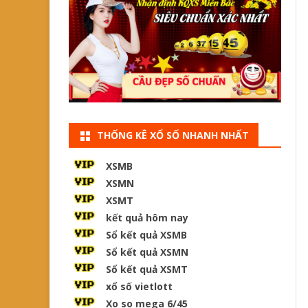
SOI CẦU ĐẸP DÀN ĐỀ 6 CON
MAX 3D
MIỀN BẮC
MAX 4D
SOI CẦU ĐẸP DÀN ĐỀ 8 CON
MIỀN BẮC
THỐNG KÊ
SOI CẦU ĐẸP DÀN ĐỀ 10 CO
MIỀN BẮC
THỐNG KÊ XỔ SỐ NHANH NHẤT
SOI CẦU ĐẸP DÀN LÔ 10 C
MIỀN BẮC
XSMB
SOI CẦU ĐẸP DÀN LÔ 4 CO
XSMN
MIỀN BẮC
XSMT
kết quả hôm nay
SOI CẦU ĐẸP DÀN LÔ 6 CO
Sổ kết quả XSMB
MIỀN BẮC
Sổ kết quả XSMN
Sổ kết quả XSMT
SOI CẦU ĐẸP DÀN LÔ 8 CO
xổ số vietlott
MIỀN BẮC
Xo so mega 6/45