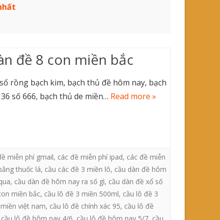
nhất
àn đề 8 con miền bắc
 số rồng bạch kim, bạch thủ đề hôm nay, bạch
 36 số 666, bạch thủ de miền…
Read more »
đề miễn phí gmail
,
các đề miễn phí ipad
,
các đề miễn
bằng thuốc lá
,
cầu các đề 3 miền lô
,
cầu dàn đề hôm
qua
,
cầu dàn đề hôm nay ra số gì
,
cầu dàn đề xổ số
con miền bắc
,
cầu lô đề 3 miền 500ml
,
cầu lô đề 3
 miền việt nam
,
cầu lô đề chính xác 95
,
cầu lô đề
,
cầu lô đề hôm nay 4/6
,
cầu lô đề hôm nay 5/7
,
cầu