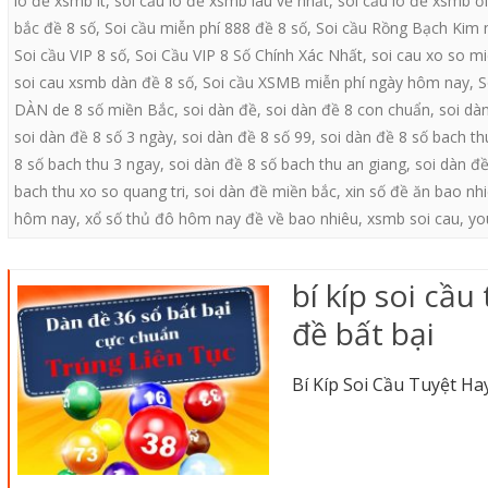
lô đề xsmb it
,
soi cầu lô đề xsmb lâu về nhất
,
soi cầu lô đề xsmb ơ
bắc đề 8 số
,
Soi cầu miễn phí 888 đề 8 số
,
Soi cầu Rồng Bạch Kim m
Soi cầu VIP 8 số
,
Soi Cầu VIP 8 Số Chính Xác Nhất
,
soi cau xo so m
soi cau xsmb dàn đề 8 số
,
Soi cầu XSMB miễn phí ngày hôm nay
,
S
DÀN de 8 số miền Bắc
,
soi dàn đề
,
soi dàn đề 8 con chuẩn
,
soi dà
soi dàn đề 8 số 3 ngày
,
soi dàn đề 8 số 99
,
soi dàn đề 8 số bach t
8 số bach thu 3 ngay
,
soi dàn đề 8 số bach thu an giang
,
soi dàn đ
bach thu xo so quang tri
,
soi dàn đề miền bắc
,
xin số đề ăn bao nh
hôm nay
,
xổ số thủ đô hôm nay đề về bao nhiêu
,
xsmb soi cau
,
yo
bí kíp soi cầ
đề bất bại
Bí Kíp Soi Cầu Tuyệt H