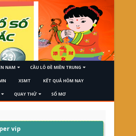
ỀN NAM
CẦU LÔ ĐỀ MIỀN TRUNG
ĐẦU ĐUÔI GIẢI
MN
XSMT
SOI CẦU ĐẸP BAO LÔ MIỀN
KẾT QUẢ HÔM NAY
TRUNG
QUAY THỬ
SỔ MƠ
 LÔ MIỀN NAM
SOI CẦU ĐẸP CẶP XÍU CHỦ MIỀN
 MB
QUAY THỬ XSMB
TRUNG
 XÍU CHỦ MIỀN
 MN
QUAY THỬ XSMN
SOI CẦU ĐẸP ĐẶC BIỆT MIỀN
TRUNG
per vip
I TÁM MIỀN
 MT
QUAY THỬ XSMT