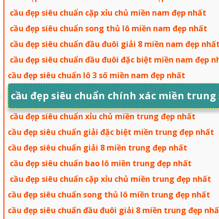
cầu đẹp siêu chuẩn cặp xỉu chủ miền nam đẹp nhất
cầu đẹp siêu chuẩn song thủ lô miền nam đẹp nhất
cầu đẹp siêu chuẩn đầu đuôi giải 8 miền nam đẹp nhấ
cầu đẹp siêu chuẩn đầu đuôi đặc biệt miền nam đẹp n
cầu đẹp siêu chuẩn lô 3 số miền nam đẹp nhất
cầu đẹp siêu chuẩn chính xác miền trung
cầu đẹp siêu chuẩn xỉu chủ miền trung đẹp nhất
cầu đẹp siêu chuẩn giải đặc biệt miền trung đẹp nhất
cầu đẹp siêu chuẩn giải 8 miền trung đẹp nhất
cầu đẹp siêu chuẩn bao lô miền trung đẹp nhất
cầu đẹp siêu chuẩn cặp xỉu chủ miền trung đẹp nhất
cầu đẹp siêu chuẩn song thủ lô miền trung đẹp nhất
cầu đẹp siêu chuẩn đầu đuôi giải 8 miền trung đẹp nhấ