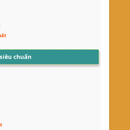
t
hất
 siêu chuẩn
t