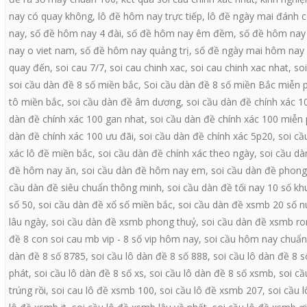
nay có quay không
,
lô đề hôm nay trực tiếp
,
lô đề ngày mai đánh c
nay
,
số đề hôm nay 4 đài
,
số đề hôm nay êm đềm
,
số đề hôm nay
nay o viet nam
,
số đề hôm nay quảng trị
,
số đề ngày mai hôm nay
quay đến
,
soi cau 7/7
,
soi cau chinh xac
,
soi cau chinh xac nhat
,
so
soi cầu dàn đề 8 số miền bắc
,
Soi cầu dàn đề 8 số miền Bắc miễn p
tô miền bắc
,
soi cầu dàn đề âm dương
,
soi cầu dàn đề chính xác 1
dàn đề chính xác 100 gan nhat
,
soi cầu dàn đề chính xác 100 miễn 
dàn đề chính xác 100 ưu đãi
,
soi cầu dàn đề chính xác 5p20
,
soi cầ
xác lô đề miền bắc
,
soi cầu dàn đề chính xác theo ngày
,
soi cầu dà
đề hôm nay ăn
,
soi cầu dàn đề hôm nay em
,
soi cầu dàn đề phong
cầu dàn đề siêu chuẩn thông minh
,
soi cầu dàn đề tối nay 10 số kh
số 50
,
soi cầu dàn đề xổ số miền bắc
,
soi cầu dàn đề xsmb 20 số n
lâu ngày
,
soi cầu dàn đề xsmb phong thuỷ
,
soi cầu dàn đề xsmb ro
đề 8 con soi cau mb vip - 8 số vip hôm nay
,
soi cầu hôm nay chuẩn
dàn đề 8 số 8785
,
soi cầu lô dàn đề 8 số 888
,
soi cầu lô dàn đề 8 s
phát
,
soi cầu lô dàn đề 8 số xs
,
soi cầu lô dàn đề 8 số xsmb
,
soi c
trúng rồi
,
soi cau lô đề xsmb 100
,
soi cầu lô đề xsmb 207
,
soi cầu 