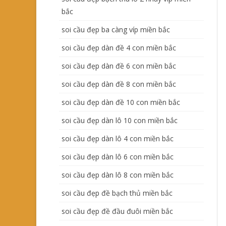
bắc
soi cầu đẹp ba càng víp miền bắc
soi cầu đẹp dàn đề 4 con miền bắc
soi cầu đẹp dàn đề 6 con miền bắc
soi cầu đẹp dàn đề 8 con miền bắc
soi cầu đẹp dàn đề 10 con miền bắc
soi cầu đẹp dàn lô 10 con miền bắc
soi cầu đẹp dàn lô 4 con miền bắc
soi cầu đẹp dàn lô 6 con miền bắc
soi cầu đẹp dàn lô 8 con miền bắc
soi cầu đẹp đề bạch thủ miền bắc
soi cầu đẹp đề đầu đuôi miền bắc