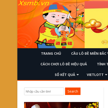
TRANG CHỦ
CẦU LÔ ĐỀ MIỀN BẮC 
CÁCH CHƠI LÔ ĐỀ HIỆU QUẢ
SOI CẦU ĐẸP BẠCH THU LÔ
TÍNH 
NHÁY VÍP MIỀN BẮC
SỔ KẾT QUẢ
VIETLOTT
SOI CẦU ĐẸP BA CÀNG VÍP 
SỔ KẾT QUẢ XSMB
BẮC
XỔ SỐ VIETLOT
Search
SỔ KẾT QUẢ XSMN
SOI CẦU ĐẸP DÀN ĐỀ 4 CON
XO SO MEGA 6/
MIỀN BẮC
SỔ KẾT QUẢ XSMT
XỔ SỐ POWER 6