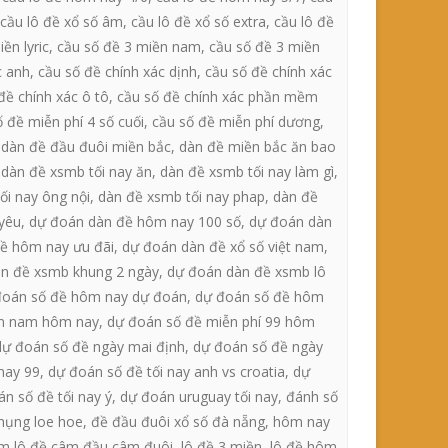
cầu lô đề xổ số âm
,
cầu lô đề xổ số extra
,
cầu lô đề
ền lyric
,
cầu số đề 3 miền nam
,
cầu số đề 3 miền
c anh
,
cầu số đề chính xác dịnh
,
cầu số đề chính xác
đề chính xác ô tô
,
cầu số đề chính xác phần mềm
 đề miễn phí 4 số cuối
,
cầu số đề miễn phí dương
,
,
dàn đề đầu đuôi miền bắc
,
dàn đề miền bắc ăn bao
,
dàn đề xsmb tối nay ăn
,
dàn đề xsmb tối nay làm gì
,
ối nay ông nội
,
dàn đề xsmb tối nay phap
,
dàn đề
 yêu
,
dự đoán dàn đề hôm nay 100 số
,
dự đoán dàn
ề hôm nay ưu đãi
,
dự đoán dàn đề xổ số việt nam
,
n đề xsmb khung 2 ngày
,
dự đoán dàn đề xsmb lô
đoán số đề hôm nay dự đoán
,
dự đoán số đề hôm
ền nam hôm nay
,
dự đoán số đề miễn phí 99 hôm
dự đoán số đề ngày mai định
,
dự đoán số đề ngày
nay 99
,
dự đoán số đề tối nay anh vs croatia
,
dự
n số đề tối nay ý
,
dự đoán uruguay tối nay
,
đánh số
hụng loe hoe
,
đề đầu đuôi xổ số đà nẵng
,
hôm nay
ệm lô đề câm đầu câm đuôi
,
lô đề 3 miền
,
lô đề hôm