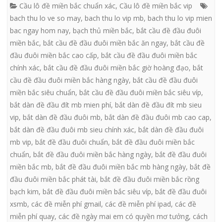
Cầu lô đề miền bắc chuẩn xác
,
Cầu lô đề miền bắc vip
bach thu lo ve so may
,
bach thu lo vip mb
,
bach thu lo vip mien
bac ngay hom nay
,
bạch thủ miền bắc
,
bắt cầu đề đầu đuôi
miền bắc
,
bắt cầu đề đầu đuôi miền bắc ăn ngay
,
bắt cầu đề
đầu đuôi miền bắc cao cấp
,
bắt cầu đề đầu đuôi miền bắc
chính xác
,
bắt cầu đề đầu đuôi miền bắc giờ hoàng đạo
,
bắt
cầu đề đầu đuôi miền bắc hàng ngày
,
bắt cầu đề đầu đuôi
miền bắc siêu chuẩn
,
bắt cầu đề đầu đuôi miền bắc siêu víp
,
bắt dàn đề đầu đít mb mien phí
,
bắt dàn đề đầu đít mb sieu
vip
,
bắt dàn đề đầu đuôi mb
,
bắt dàn đề đầu đuôi mb cao cap
,
bắt dàn đề đầu đuôi mb sieu chính xác
,
bắt dàn đề đầu đuôi
mb vip
,
bắt đề đầu đuôi chuẩn
,
bắt đề đầu đuôi miền bắc
chuẩn
,
bắt đề đầu đuôi miền bắc hàng ngày
,
bắt đề đầu đuôi
miền bắc mb
,
bắt đề đầu đuôi miền bắc mb hàng ngày
,
bắt đề
đầu đuôi miền bắc phát tài
,
bắt đề đầu đuôi miền bắc rồng
bạch kim
,
bắt đề đầu đuôi miền bắc siêu víp
,
bắt đề đầu đuôi
xsmb
,
các đề miễn phí gmail
,
các đề miễn phí ipad
,
các đề
miễn phí quay
,
các đề ngày mai em có quyền mơ tưởng
,
cách