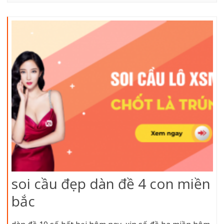
soi cầu đẹp dàn đề 4 con miền
bắc