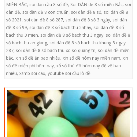
MIỀN BẮC
,
soi dàn cầu 8 số đề
,
Soi DÀN de 8 số miền Bắc
,
soi
dàn đề
,
soi dàn đề 8 con chuẩn
,
soi dàn đề 8 số
,
soi dàn đề 8
số 2021
,
soi dàn đề 8 số 287
,
soi dàn đề 8 số 3 ngày
,
soi dàn
đề 8 số 99
,
soi dàn đề 8 số bach thu 2nhay
,
soi dàn đề 8 số
bach thu 3 mien
,
soi dàn đề 8 số bach thu 3 ngay
,
soi dàn đề 8
số bach thu an giang
,
soi dàn đề 8 số bach thu khung 5 ngay
287
,
soi dàn đề 8 số bach thu xo so quang tri
,
soi dàn đề miền
bắc
,
xin số đề ăn bao nhiêu
,
xin số đề hôm nay miền nam
,
xin
số đề miễn phí hôm nay
,
xổ số thủ đô hôm nay đề về bao
nhiêu
,
xsmb soi cau
,
youtube soi cầu lô đề