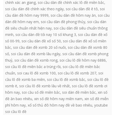
chính xác an giang
,
soi cầu dàn đề chính xác lô đề miền bắc
,
soi cầu dàn đề chính xác theo ngày
,
soi cầu dàn đề ê tô
,
soi
cầu dàn đề hôm nay 9999
,
soi cầu dàn đề hôm nay ăn
,
soi cầu
dàn đề hôm nay em
,
soi cầu dàn đề phong thủy
,
soi cầu dàn
đề siêu chuẩn nhất hiện nay
,
soi cầu dàn đề siêu chuẩn thông
minh
,
soi cầu dàn đề tối nay 10 số khung 3
,
soi cầu dàn đề xổ
số 00-99
,
soi cầu dàn đề xổ số 50
,
soi cầu dàn đề xổ số miền
bắc
,
soi cầu dàn đề xsmb 20 số nuôi
,
soi cầu dàn đề xsmb 80
số
,
soi cầu dàn đề xsmb lâu ngày
,
soi cầu dàn đề xsmb phong
thuỷ
,
soi cầu dàn đề xsmb rong
,
soi cầu lô đề hôm nay 6886
,
soi cầu lô đề miền bắc a trúng rồi
,
soi cầu lô đề miền bắc
chuẩn
,
soi cau lô đề xsmb 100
,
soi cầu lô đề xsmb 207
,
soi
cầu lô đề xsmb ba miền
,
soi cầu lô đề xsmb bắc
,
soi cầu lô đề
xsmb it
,
soi cầu lô đề xsmb lâu về nhất
,
soi cầu lô đề xsmb ơi
hôm nay
,
soi cầu số đề miền bắc
,
soi dàn đề miền bắc
,
xin số
đề ăn bao nhiêu
,
xin số đề hôm nay miền nam
,
xin số đề miễn
phí hôm nay
,
xổ số thủ đô hôm nay đề về bao nhiêu
,
youtube
soi cầu lô đề