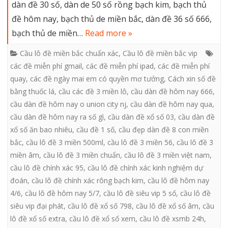
dàn đề 30 số, dàn de 50 số rồng bạch kim, bạch thủ
đề hôm nay, bạch thủ de miền bắc, dàn đề 36 số 666,
bạch thủ de miền…
Read more »
Cầu lô đề miền bắc chuẩn xác
,
Cầu lô đề miền bắc vip
các đề miễn phí gmail
,
các đề miễn phí ipad
,
các đề miễn phí
quay
,
các đề ngày mai em có quyền mơ tưởng
,
Cách xin số đề
bằng thuốc lá
,
cầu các đề 3 miền lô
,
cầu dàn đề hôm nay 666
,
cầu dàn đề hôm nay o union city nj
,
cầu dàn đề hôm nay qua
,
cầu dàn đề hôm nay ra số gì
,
cầu dàn đề xổ số 03
,
cầu dàn đề
xổ số ăn bao nhiêu
,
cầu đề 1 số
,
cầu đẹp dàn đề 8 con miền
bắc
,
cầu lô đề 3 miền 500ml
,
cầu lô đề 3 miền 56
,
cầu lô đề 3
miền âm
,
cầu lô đề 3 miền chuẩn
,
cầu lô đề 3 miền việt nam
,
cầu lô đề chính xác 95
,
cầu lô đề chính xác kinh nghiệm dự
đoán
,
cầu lô đề chính xác rông bạch kim
,
cầu lô đề hôm nay
4/6
,
cầu lô đề hôm nay 5/7
,
cầu lô đề siêu vip 5 số
,
cầu lô đề
siêu vip đại phát
,
cầu lô đề xổ số 798
,
cầu lô đề xổ số âm
,
cầu
lô đề xổ số extra
,
cầu lô đề xổ số xem
,
cầu lô đề xsmb 24h
,