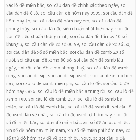
xác lô đề miền bắc
,
soi cầu dàn đề chính xác theo ngày
,
soi
cầu dàn đề ê tô
,
soi cầu dàn đề hôm nay 9999
,
soi cầu dàn đề
hôm nay ăn
,
soi cầu dàn đề hôm nay em
,
soi cầu dàn đề
phong thủy
,
soi cầu dàn đề siêu chuẩn nhất hiện nay
,
soi cầu
dàn đề siêu chuẩn thông minh
,
soi cầu dàn đề tối nay 10 số
khung 3
,
soi cầu dàn đề xổ số 00-99
,
soi cầu dàn đề xổ số 50
,
soi cầu dàn đề xổ số miền bắc
,
soi cầu dàn đề xsmb 20 số
nuôi
,
soi cầu dàn đề xsmb 80 số
,
soi cầu dàn đề xsmb lâu
ngày
,
soi cầu dàn đề xsmb phong thuỷ
,
soi cầu dàn đề xsmb
rong
,
soi cau de vip
,
soi cau de vip xsmb
,
soi cau de xsmb hom
nay
,
soi cau lo de xsmb mien phi
,
soi cầu lô đề
,
soi cầu lô đề
hôm nay 6886
,
soi cầu lô đề miền bắc a trúng rồi
,
soi cau lô đề
xsmb 100
,
soi cầu lô đề xsmb 207
,
soi cầu lô đề xsmb ba
miền
,
soi cầu lô đề xsmb bắc
,
soi cầu lô đề xsmb it
,
soi cầu lô
đề xsmb lâu về nhất
,
soi cầu lô đề xsmb ơi hôm nay
,
soi cầu
số đề miền bắc
,
soi dàn đề miền bắc
,
xin số đề ăn bao nhiêu
,
xin số đề hôm nay miền nam
,
xin số đề miễn phí hôm nay
,
xổ
số thủ đô hôm nay đề về bao nhiêu
,
youtube soi cầu lô đề