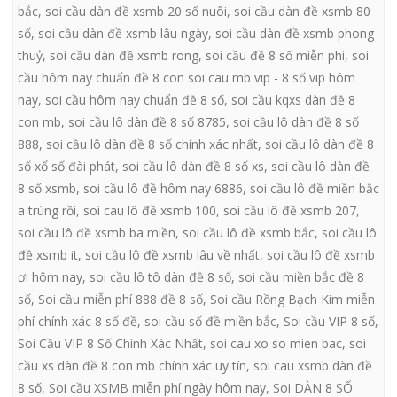
bắc
,
soi cầu dàn đề xsmb 20 số nuôi
,
soi cầu dàn đề xsmb 80
số
,
soi cầu dàn đề xsmb lâu ngày
,
soi cầu dàn đề xsmb phong
thuỷ
,
soi cầu dàn đề xsmb rong
,
soi cầu đề 8 số miễn phí
,
soi
cầu hôm nay chuẩn đề 8 con soi cau mb vip - 8 số vip hôm
nay
,
soi cầu hôm nay chuẩn đề 8 số
,
soi cầu kqxs dàn đề 8
con mb
,
soi cầu lô dàn đề 8 số 8785
,
soi cầu lô dàn đề 8 số
888
,
soi cầu lô dàn đề 8 số chính xác nhất
,
soi cầu lô dàn đề 8
số xổ số đài phát
,
soi cầu lô dàn đề 8 số xs
,
soi cầu lô dàn đề
8 số xsmb
,
soi cầu lô đề hôm nay 6886
,
soi cầu lô đề miền bắc
a trúng rồi
,
soi cau lô đề xsmb 100
,
soi cầu lô đề xsmb 207
,
soi cầu lô đề xsmb ba miền
,
soi cầu lô đề xsmb bắc
,
soi cầu lô
đề xsmb it
,
soi cầu lô đề xsmb lâu về nhất
,
soi cầu lô đề xsmb
ơi hôm nay
,
soi cầu lô tô dàn đề 8 số
,
soi cầu miền bắc đề 8
số
,
Soi cầu miễn phí 888 đề 8 số
,
Soi cầu Rồng Bạch Kim miễn
phí chính xác 8 số đề
,
soi cầu số đề miền bắc
,
Soi cầu VIP 8 số
,
Soi Cầu VIP 8 Số Chính Xác Nhất
,
soi cau xo so mien bac
,
soi
cầu xs dàn đề 8 con mb chính xác uy tín
,
soi cau xsmb dàn đề
8 số
,
Soi cầu XSMB miễn phí ngày hôm nay
,
Soi DÀN 8 SỐ