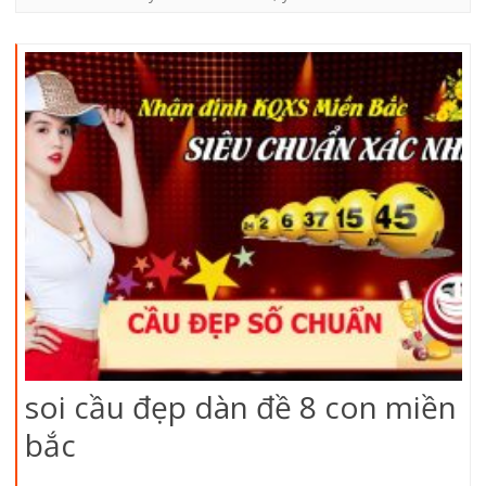
soi cầu đẹp dàn đề 8 con miền
bắc