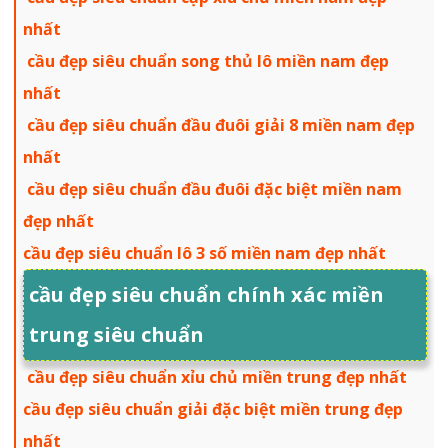
nhất
cầu đẹp siêu chuẩn song thủ lô miền nam đẹp
nhất
cầu đẹp siêu chuẩn đầu đuôi giải 8 miền nam đẹp
nhất
cầu đẹp siêu chuẩn đầu đuôi đặc biệt miền nam
đẹp nhất
cầu đẹp siêu chuẩn lô 3 số miền nam đẹp nhất
cầu đẹp siêu chuẩn chính xác miền
trung siêu chuẩn
cầu đẹp siêu chuẩn xỉu chủ miền trung đẹp nhất
cầu đẹp siêu chuẩn giải đặc biệt miền trung đẹp
nhất