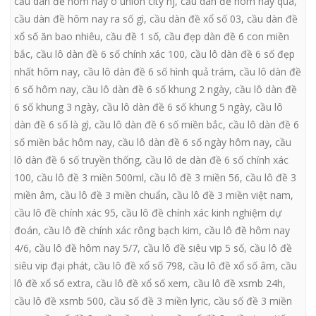
cầu dàn đề hôm nay o union city nj
,
cầu dàn đề hôm nay qua
,
cầu dàn đề hôm nay ra số gì
,
cầu dàn đề xổ số 03
,
cầu dàn đề
xổ số ăn bao nhiêu
,
cầu đề 1 số
,
cầu đẹp dàn đề 6 con miền
bắc
,
cầu lô dàn đề 6 số chính xác 100
,
cầu lô dàn đề 6 số đẹp
nhất hôm nay
,
cầu lô dàn đề 6 số hình quả trám
,
cầu lô dàn đề
6 số hôm nay
,
cầu lô dàn đề 6 số khung 2 ngày
,
cầu lô dàn đề
6 số khung 3 ngày
,
cầu lô dàn đề 6 số khung 5 ngày
,
cầu lô
dàn đề 6 số là gì
,
cầu lô dàn đề 6 số miền bắc
,
cầu lô dàn đề 6
số miền bắc hôm nay
,
cầu lô dàn đề 6 số ngày hôm nay
,
cầu
lô dàn đề 6 số truyền thống
,
cầu lô de dàn đề 6 số chính xác
100
,
cầu lô đề 3 miền 500ml
,
cầu lô đề 3 miền 56
,
cầu lô đề 3
miền âm
,
cầu lô đề 3 miền chuẩn
,
cầu lô đề 3 miền việt nam
,
cầu lô đề chính xác 95
,
cầu lô đề chính xác kinh nghiệm dự
đoán
,
cầu lô đề chính xác rông bạch kim
,
cầu lô đề hôm nay
4/6
,
cầu lô đề hôm nay 5/7
,
cầu lô đề siêu vip 5 số
,
cầu lô đề
siêu vip đại phát
,
cầu lô đề xổ số 798
,
cầu lô đề xổ số âm
,
cầu
lô đề xổ số extra
,
cầu lô đề xổ số xem
,
cầu lô đề xsmb 24h
,
cầu lô đề xsmb 500
,
cầu số đề 3 miền lyric
,
cầu số đề 3 miền