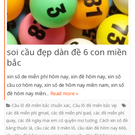
soi cầu đẹp dàn đề 6 con miền
bắc
xin số de miễn phí hôm nay, xin đề hôm nay, xin số
cầu cơ hôm nay, xin số de hôm nay miền nam, xin số
đề hôm nay miền…
Read more »
Cầu lô đề miền bắc chuẩn xác
,
Cầu lô đề miền bắc vip
các đề miễn phí gmail
,
các đề miễn phí ipad
,
các đề miễn phí
quay
,
các đề ngày mai em có quyền mơ tưởng
,
Cách xin số đề
bằng thuốc lá
,
cầu các đề 3 miền lô
,
cầu dàn đề hôm nay 666
,