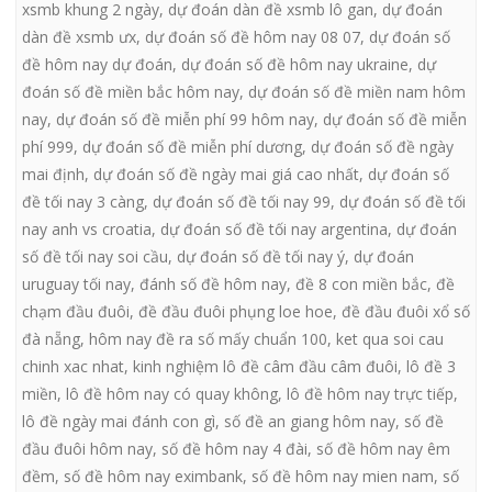
xsmb khung 2 ngày
,
dự đoán dàn đề xsmb lô gan
,
dự đoán
dàn đề xsmb ưx
,
dự đoán số đề hôm nay 08 07
,
dự đoán số
đề hôm nay dự đoán
,
dự đoán số đề hôm nay ukraine
,
dự
đoán số đề miền bắc hôm nay
,
dự đoán số đề miền nam hôm
nay
,
dự đoán số đề miễn phí 99 hôm nay
,
dự đoán số đề miễn
phí 999
,
dự đoán số đề miễn phí dương
,
dự đoán số đề ngày
mai định
,
dự đoán số đề ngày mai giá cao nhất
,
dự đoán số
đề tối nay 3 càng
,
dự đoán số đề tối nay 99
,
dự đoán số đề tối
nay anh vs croatia
,
dự đoán số đề tối nay argentina
,
dự đoán
số đề tối nay soi cầu
,
dự đoán số đề tối nay ý
,
dự đoán
uruguay tối nay
,
đánh số đề hôm nay
,
đề 8 con miền bắc
,
đề
chạm đầu đuôi
,
đề đầu đuôi phụng loe hoe
,
đề đầu đuôi xổ số
đà nẵng
,
hôm nay đề ra số mấy chuẩn 100
,
ket qua soi cau
chinh xac nhat
,
kinh nghiệm lô đề câm đầu câm đuôi
,
lô đề 3
miền
,
lô đề hôm nay có quay không
,
lô đề hôm nay trực tiếp
,
lô đề ngày mai đánh con gì
,
số đề an giang hôm nay
,
số đề
đầu đuôi hôm nay
,
số đề hôm nay 4 đài
,
số đề hôm nay êm
đềm
,
số đề hôm nay eximbank
,
số đề hôm nay mien nam
,
số