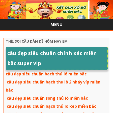
MENU
Skip
to
content
THẺ:
SOI CẦU DÀN ĐỀ HÔM NAY EM
cầu đẹp siêu chuẩn chính xác miền
bắc super vip
cầu đẹp siêu chuẩn bạch thủ lô miền bắc
cầu đẹp siêu chuẩn bạch thu lô 2 nháy víp miền
bắc
cầu đẹp siêu chuẩn song thủ lô miền bắc
cầu đẹp siêu chuẩn bạch thủ lô kép miền bắc