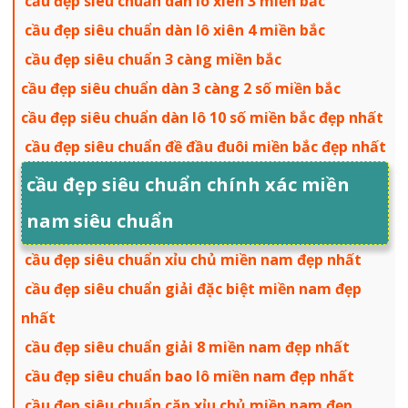
cầu đẹp siêu chuẩn dàn lô xiên 3 miền bắc
cầu đẹp siêu chuẩn dàn lô xiên 4 miền bắc
cầu đẹp siêu chuẩn 3 càng miền bắc
cầu đẹp siêu chuẩn dàn 3 càng 2 số miền bắc
cầu đẹp siêu chuẩn dàn lô 10 số miền bắc đẹp nhất
cầu đẹp siêu chuẩn đề đầu đuôi miền bắc đẹp nhất
cầu đẹp siêu chuẩn chính xác miền
nam siêu chuẩn
cầu đẹp siêu chuẩn xỉu chủ miền nam đẹp nhất
cầu đẹp siêu chuẩn giải đặc biệt miền nam đẹp
nhất
cầu đẹp siêu chuẩn giải 8 miền nam đẹp nhất
cầu đẹp siêu chuẩn bao lô miền nam đẹp nhất
cầu đẹp siêu chuẩn cặp xỉu chủ miền nam đẹp