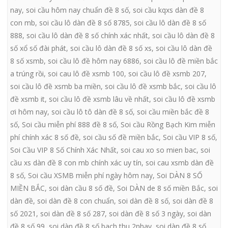
nay
,
soi cầu hôm nay chuẩn đề 8 số
,
soi cầu kqxs dàn đề 8
con mb
,
soi cầu lô dàn đề 8 số 8785
,
soi cầu lô dàn đề 8 số
888
,
soi cầu lô dàn đề 8 số chính xác nhất
,
soi cầu lô dàn đề 8
số xổ số đài phát
,
soi cầu lô dàn đề 8 số xs
,
soi cầu lô dàn đề
8 số xsmb
,
soi cầu lô đề hôm nay 6886
,
soi cầu lô đề miền bắc
a trúng rồi
,
soi cau lô đề xsmb 100
,
soi cầu lô đề xsmb 207
,
soi cầu lô đề xsmb ba miền
,
soi cầu lô đề xsmb bắc
,
soi cầu lô
đề xsmb it
,
soi cầu lô đề xsmb lâu về nhất
,
soi cầu lô đề xsmb
ơi hôm nay
,
soi cầu lô tô dàn đề 8 số
,
soi cầu miền bắc đề 8
số
,
Soi cầu miễn phí 888 đề 8 số
,
Soi cầu Rồng Bạch Kim miễn
phí chính xác 8 số đề
,
soi cầu số đề miền bắc
,
Soi cầu VIP 8 số
,
Soi Cầu VIP 8 Số Chính Xác Nhất
,
soi cau xo so mien bac
,
soi
cầu xs dàn đề 8 con mb chính xác uy tín
,
soi cau xsmb dàn đề
8 số
,
Soi cầu XSMB miễn phí ngày hôm nay
,
Soi DÀN 8 SỐ
MIỀN BẮC
,
soi dàn cầu 8 số đề
,
Soi DÀN de 8 số miền Bắc
,
soi
dàn đề
,
soi dàn đề 8 con chuẩn
,
soi dàn đề 8 số
,
soi dàn đề 8
số 2021
,
soi dàn đề 8 số 287
,
soi dàn đề 8 số 3 ngày
,
soi dàn
đề 8 số 99
,
soi dàn đề 8 số bach thu 2nhay
,
soi dàn đề 8 số