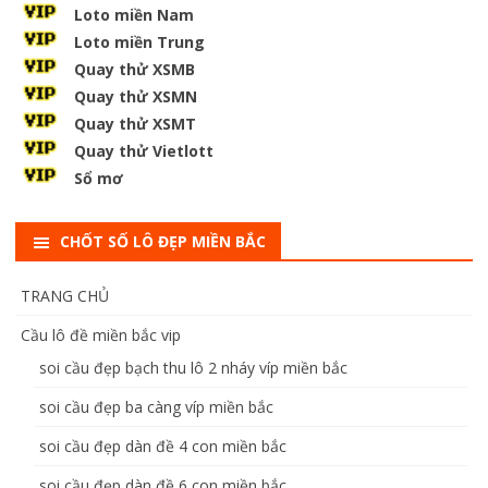
Loto miền Nam
Loto miền Trung
Quay thử XSMB
Quay thử XSMN
Quay thử XSMT
Quay thử Vietlott
Sổ mơ
CHỐT SỐ LÔ ĐẸP MIỀN BẮC
TRANG CHỦ
Cầu lô đề miền bắc vip
soi cầu đẹp bạch thu lô 2 nháy víp miền bắc
soi cầu đẹp ba càng víp miền bắc
soi cầu đẹp dàn đề 4 con miền bắc
soi cầu đẹp dàn đề 6 con miền bắc