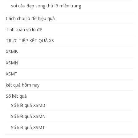
soi cầu đẹp song thủ lô miền trung
Cách chơi lô đề hiệu quả
Tính toán số lô đề
TRỰC TIẾP KẾT QUẢ XS
XSMB
XSMN
XSMT
kết quả hôm nay
Sổ kết quả
Sổ kết quả XSMB
Sổ kết quả XSMN
Sổ kết quả XSMT