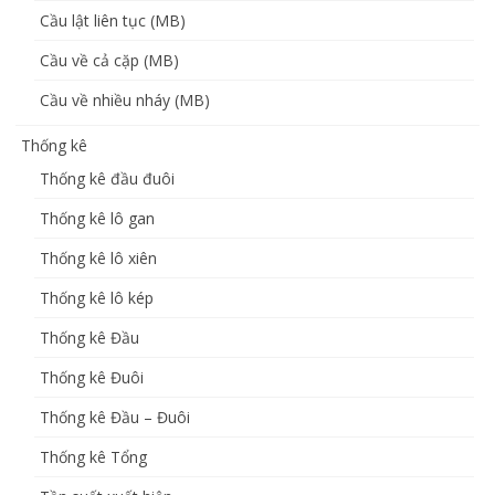
Cầu lật liên tục (MB)
Cầu về cả cặp (MB)
Cầu về nhiều nháy (MB)
Thống kê
Thống kê đầu đuôi
Thống kê lô gan
Thống kê lô xiên
Thống kê lô kép
Thống kê Đầu
Thống kê Đuôi
Thống kê Đầu – Đuôi
Thống kê Tổng