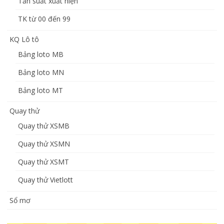
Tần suất xuất hiện
TK từ 00 đến 99
KQ Lô tô
Bảng loto MB
Bảng loto MN
Bảng loto MT
Quay thử
Quay thử XSMB
Quay thử XSMN
Quay thử XSMT
Quay thử Vietlott
Sổ mơ