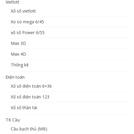
Vietlott
Xổ số vietlott
Xo so mega 6/45
xổ số Power 6/55
Max 3D
Max 4D
Thống kê
Điện toán
Xổ số điện toán 6×36
Xổ số điện toán 123
Xổ số thần tài
TK Cầu
Cầu bạch thủ (MB)