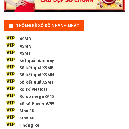
THỐNG KÊ XỔ SỐ NHANH NHẤT
XSMB
XSMN
XSMT
kết quả hôm nay
Sổ kết quả XSMB
Sổ kết quả XSMN
Sổ kết quả XSMT
xổ số vietlott
Xo so mega 6/45
xổ số Power 6/55
Max 3D
Max 4D
Thống kê