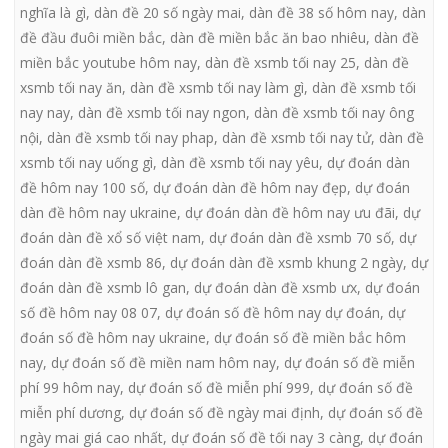
nghĩa là gì
,
dàn đề 20 số ngày mai
,
dàn đề 38 số hôm nay
,
dàn
đề đầu đuôi miền bắc
,
dàn đề miền bắc ăn bao nhiêu
,
dàn đề
miền bắc youtube hôm nay
,
dàn đề xsmb tối nay 25
,
dàn đề
xsmb tối nay ăn
,
dàn đề xsmb tối nay làm gì
,
dàn đề xsmb tối
nay nay
,
dàn đề xsmb tối nay ngon
,
dàn đề xsmb tối nay ông
nội
,
dàn đề xsmb tối nay phap
,
dàn đề xsmb tối nay tử
,
dàn đề
xsmb tối nay uống gì
,
dàn đề xsmb tối nay yêu
,
dự đoán dàn
đề hôm nay 100 số
,
dự đoán dàn đề hôm nay đẹp
,
dự đoán
dàn đề hôm nay ukraine
,
dự đoán dàn đề hôm nay ưu đãi
,
dự
đoán dàn đề xổ số việt nam
,
dự đoán dàn đề xsmb 70 số
,
dự
đoán dàn đề xsmb 86
,
dự đoán dàn đề xsmb khung 2 ngày
,
dự
đoán dàn đề xsmb lô gan
,
dự đoán dàn đề xsmb ưx
,
dự đoán
số đề hôm nay 08 07
,
dự đoán số đề hôm nay dự đoán
,
dự
đoán số đề hôm nay ukraine
,
dự đoán số đề miền bắc hôm
nay
,
dự đoán số đề miền nam hôm nay
,
dự đoán số đề miễn
phí 99 hôm nay
,
dự đoán số đề miễn phí 999
,
dự đoán số đề
miễn phí dương
,
dự đoán số đề ngày mai định
,
dự đoán số đề
ngày mai giá cao nhất
,
dự đoán số đề tối nay 3 càng
,
dự đoán