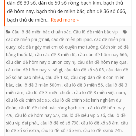
dàn đề 30 số, dàn de 50 số rồng bạch kim, bạch thủ
đề hôm nay, bạch thủ de miền bắc, dàn đề 36 số 666,
bạch thủ de miền…
Read more »
Cầu lô đề miền bắc chuẩn xác
,
Cầu lô đề miền bắc vip
các đề miễn phí gmail
,
các đề miễn phí ipad
,
các đề miễn phí
quay
,
các đề ngày mai em có quyền mơ tưởng
,
Cách xin số đề
bằng thuốc lá
,
cầu các đề 3 miền lô
,
cầu dàn đề hôm nay 666
,
cầu dàn đề hôm nay o union city nj
,
cầu dàn đề hôm nay qua
,
cầu dàn đề hôm nay ra số gì
,
cầu dàn đề xổ số 03
,
cầu dàn đề
xổ số ăn bao nhiêu
,
cầu đề 1 số
,
cầu đẹp dàn đề 8 con miền
bắc
,
cầu lô đề 3 miền 500ml
,
cầu lô đề 3 miền 56
,
cầu lô đề 3
miền âm
,
cầu lô đề 3 miền chuẩn
,
cầu lô đề 3 miền việt nam
,
cầu lô đề chính xác 95
,
cầu lô đề chính xác kinh nghiệm dự
đoán
,
cầu lô đề chính xác rông bạch kim
,
cầu lô đề hôm nay
4/6
,
cầu lô đề hôm nay 5/7
,
cầu lô đề siêu vip 5 số
,
cầu lô đề
siêu vip đại phát
,
cầu lô đề xổ số 798
,
cầu lô đề xổ số âm
,
cầu
lô đề xổ số extra
,
cầu lô đề xổ số xem
,
cầu lô đề xsmb 24h
,