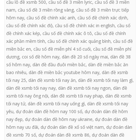
cầu lô đề xsmb 500
,
cầu số đề 3 miền lyric
,
cầu số đề 3 miền
nam
,
cầu số đề 3 miền rồng vàng
,
cầu số đề 3 miền trực tiếp
hôm nay
,
cầu số đề chính xác anh
,
cầu số đề chính xác dịnh
,
cầu số đề chính xác độ
,
cầu số đề chính xác in english
,
cầu số
đề chính xác kép
,
cầu số đề chính xác ô tô
,
cầu số đề chính
xác phần mềm tính
,
cầu số đề chính xác quảng bình
,
cầu số đề
miền bắc en
,
cầu số đề miễn phí 4 số cuối
,
cầu số đề miễn phí
dương
,
coi số đề hôm nay
,
dàn đề 20 số ngày mai
,
dàn đề 38
số hôm nay
,
dàn đề đầu đuôi miền bắc
,
dàn đề miền bắc ăn
bao nhiêu
,
dàn đề miền bắc youtube hôm nay
,
dàn đề xsmb
tối nay 25
,
dàn đề xsmb tối nay ăn
,
dàn đề xsmb tối nay làm gì
,
dàn đề xsmb tối nay nay
,
dàn đề xsmb tối nay ngon
,
dàn đề
xsmb tối nay ông nội
,
dàn đề xsmb tối nay phap
,
dàn đề xsmb
tối nay tử
,
dàn đề xsmb tối nay uống gì
,
dàn đề xsmb tối nay
yêu
,
dự đoán dàn đề hôm nay 100 số
,
dự đoán dàn đề hôm
nay đẹp
,
dự đoán dàn đề hôm nay ukraine
,
dự đoán dàn đề
hôm nay ưu đãi
,
dự đoán dàn đề xổ số việt nam
,
dự đoán dàn
đề xsmb 70 số
,
dự đoán dàn đề xsmb 86
,
dự đoán dàn đề