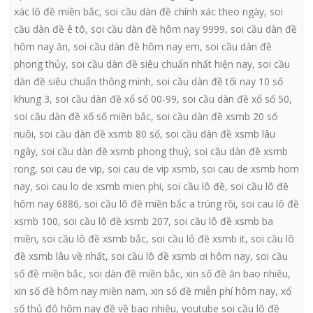
xác lô đề miền bắc
,
soi cầu dàn đề chính xác theo ngày
,
soi
cầu dàn đề ê tô
,
soi cầu dàn đề hôm nay 9999
,
soi cầu dàn đề
hôm nay ăn
,
soi cầu dàn đề hôm nay em
,
soi cầu dàn đề
phong thủy
,
soi cầu dàn đề siêu chuẩn nhất hiện nay
,
soi cầu
dàn đề siêu chuẩn thông minh
,
soi cầu dàn đề tối nay 10 số
khung 3
,
soi cầu dàn đề xổ số 00-99
,
soi cầu dàn đề xổ số 50
,
soi cầu dàn đề xổ số miền bắc
,
soi cầu dàn đề xsmb 20 số
nuôi
,
soi cầu dàn đề xsmb 80 số
,
soi cầu dàn đề xsmb lâu
ngày
,
soi cầu dàn đề xsmb phong thuỷ
,
soi cầu dàn đề xsmb
rong
,
soi cau de vip
,
soi cau de vip xsmb
,
soi cau de xsmb hom
nay
,
soi cau lo de xsmb mien phi
,
soi cầu lô đề
,
soi cầu lô đề
hôm nay 6886
,
soi cầu lô đề miền bắc a trúng rồi
,
soi cau lô đề
xsmb 100
,
soi cầu lô đề xsmb 207
,
soi cầu lô đề xsmb ba
miền
,
soi cầu lô đề xsmb bắc
,
soi cầu lô đề xsmb it
,
soi cầu lô
đề xsmb lâu về nhất
,
soi cầu lô đề xsmb ơi hôm nay
,
soi cầu
số đề miền bắc
,
soi dàn đề miền bắc
,
xin số đề ăn bao nhiêu
,
xin số đề hôm nay miền nam
,
xin số đề miễn phí hôm nay
,
xổ
số thủ đô hôm nay đề về bao nhiêu
,
youtube soi cầu lô đề