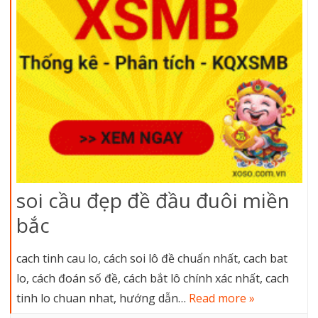
soi cầu đẹp đề đầu đuôi miền
bắc
cach tinh cau lo, cách soi lô đề chuẩn nhất, cach bat
lo, cách đoán số đề, cách bắt lô chính xác nhất, cach
tinh lo chuan nhat, hướng dẫn…
Read more »