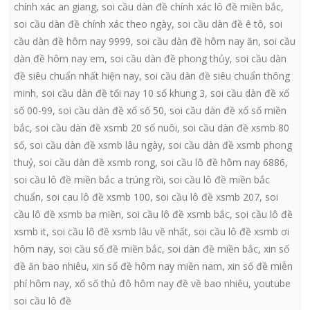
chính xác an giang
,
soi cầu dàn đề chính xác lô đề miền bắc
,
soi cầu dàn đề chính xác theo ngày
,
soi cầu dàn đề ê tô
,
soi
cầu dàn đề hôm nay 9999
,
soi cầu dàn đề hôm nay ăn
,
soi cầu
dàn đề hôm nay em
,
soi cầu dàn đề phong thủy
,
soi cầu dàn
đề siêu chuẩn nhất hiện nay
,
soi cầu dàn đề siêu chuẩn thông
minh
,
soi cầu dàn đề tối nay 10 số khung 3
,
soi cầu dàn đề xổ
số 00-99
,
soi cầu dàn đề xổ số 50
,
soi cầu dàn đề xổ số miền
bắc
,
soi cầu dàn đề xsmb 20 số nuôi
,
soi cầu dàn đề xsmb 80
số
,
soi cầu dàn đề xsmb lâu ngày
,
soi cầu dàn đề xsmb phong
thuỷ
,
soi cầu dàn đề xsmb rong
,
soi cầu lô đề hôm nay 6886
,
soi cầu lô đề miền bắc a trúng rồi
,
soi cầu lô đề miền bắc
chuẩn
,
soi cau lô đề xsmb 100
,
soi cầu lô đề xsmb 207
,
soi
cầu lô đề xsmb ba miền
,
soi cầu lô đề xsmb bắc
,
soi cầu lô đề
xsmb it
,
soi cầu lô đề xsmb lâu về nhất
,
soi cầu lô đề xsmb ơi
hôm nay
,
soi cầu số đề miền bắc
,
soi dàn đề miền bắc
,
xin số
đề ăn bao nhiêu
,
xin số đề hôm nay miền nam
,
xin số đề miễn
phí hôm nay
,
xổ số thủ đô hôm nay đề về bao nhiêu
,
youtube
soi cầu lô đề