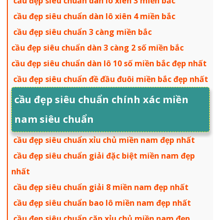
cầu đẹp siêu chuẩn dàn lô xiên 3 miền bắc
cầu đẹp siêu chuẩn dàn lô xiên 4 miền bắc
cầu đẹp siêu chuẩn 3 càng miền bắc
cầu đẹp siêu chuẩn dàn 3 càng 2 số miền bắc
cầu đẹp siêu chuẩn dàn lô 10 số miền bắc đẹp nhất
cầu đẹp siêu chuẩn đề đầu đuôi miền bắc đẹp nhất
cầu đẹp siêu chuẩn chính xác miền
nam siêu chuẩn
cầu đẹp siêu chuẩn xỉu chủ miền nam đẹp nhất
cầu đẹp siêu chuẩn giải đặc biệt miền nam đẹp
nhất
cầu đẹp siêu chuẩn giải 8 miền nam đẹp nhất
cầu đẹp siêu chuẩn bao lô miền nam đẹp nhất
cầu đẹp siêu chuẩn cặp xỉu chủ miền nam đẹp