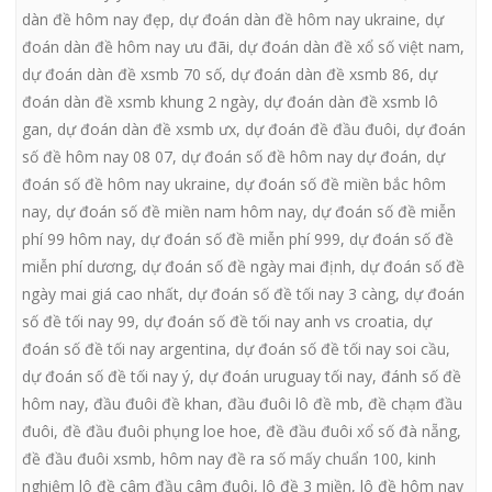
dàn đề hôm nay đẹp
,
dự đoán dàn đề hôm nay ukraine
,
dự
đoán dàn đề hôm nay ưu đãi
,
dự đoán dàn đề xổ số việt nam
,
dự đoán dàn đề xsmb 70 số
,
dự đoán dàn đề xsmb 86
,
dự
đoán dàn đề xsmb khung 2 ngày
,
dự đoán dàn đề xsmb lô
gan
,
dự đoán dàn đề xsmb ưx
,
dự đoán đề đầu đuôi
,
dự đoán
số đề hôm nay 08 07
,
dự đoán số đề hôm nay dự đoán
,
dự
đoán số đề hôm nay ukraine
,
dự đoán số đề miền bắc hôm
nay
,
dự đoán số đề miền nam hôm nay
,
dự đoán số đề miễn
phí 99 hôm nay
,
dự đoán số đề miễn phí 999
,
dự đoán số đề
miễn phí dương
,
dự đoán số đề ngày mai định
,
dự đoán số đề
ngày mai giá cao nhất
,
dự đoán số đề tối nay 3 càng
,
dự đoán
số đề tối nay 99
,
dự đoán số đề tối nay anh vs croatia
,
dự
đoán số đề tối nay argentina
,
dự đoán số đề tối nay soi cầu
,
dự đoán số đề tối nay ý
,
dự đoán uruguay tối nay
,
đánh số đề
hôm nay
,
đầu đuôi đề khan
,
đầu đuôi lô đề mb
,
đề chạm đầu
đuôi
,
đề đầu đuôi phụng loe hoe
,
đề đầu đuôi xổ số đà nẵng
,
đề đầu đuôi xsmb
,
hôm nay đề ra số mấy chuẩn 100
,
kinh
nghiệm lô đề câm đầu câm đuôi
,
lô đề 3 miền
,
lô đề hôm nay