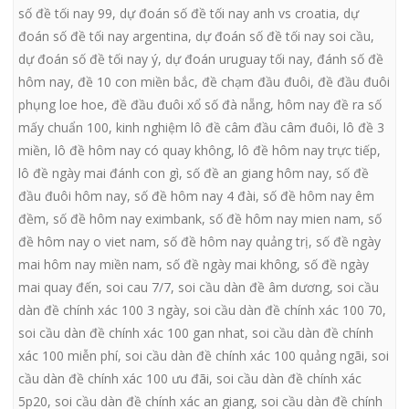
số đề tối nay 99
,
dự đoán số đề tối nay anh vs croatia
,
dự
đoán số đề tối nay argentina
,
dự đoán số đề tối nay soi cầu
,
dự đoán số đề tối nay ý
,
dự đoán uruguay tối nay
,
đánh số đề
hôm nay
,
đề 10 con miền bắc
,
đề chạm đầu đuôi
,
đề đầu đuôi
phụng loe hoe
,
đề đầu đuôi xổ số đà nẵng
,
hôm nay đề ra số
mấy chuẩn 100
,
kinh nghiệm lô đề câm đầu câm đuôi
,
lô đề 3
miền
,
lô đề hôm nay có quay không
,
lô đề hôm nay trực tiếp
,
lô đề ngày mai đánh con gì
,
số đề an giang hôm nay
,
số đề
đầu đuôi hôm nay
,
số đề hôm nay 4 đài
,
số đề hôm nay êm
đềm
,
số đề hôm nay eximbank
,
số đề hôm nay mien nam
,
số
đề hôm nay o viet nam
,
số đề hôm nay quảng trị
,
số đề ngày
mai hôm nay miền nam
,
số đề ngày mai không
,
số đề ngày
mai quay đến
,
soi cau 7/7
,
soi cầu dàn đề âm dương
,
soi cầu
dàn đề chính xác 100 3 ngày
,
soi cầu dàn đề chính xác 100 70
,
soi cầu dàn đề chính xác 100 gan nhat
,
soi cầu dàn đề chính
xác 100 miễn phí
,
soi cầu dàn đề chính xác 100 quảng ngãi
,
soi
cầu dàn đề chính xác 100 ưu đãi
,
soi cầu dàn đề chính xác
5p20
,
soi cầu dàn đề chính xác an giang
,
soi cầu dàn đề chính