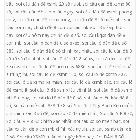
bắc
,
soi cầu dàn đề xsmb 20 số nuôi
,
soi cầu dàn đề xsmb 80
số
,
soi cầu dàn đề xsmb lâu ngày
,
soi cầu dàn đề xsmb phong
thuỷ
,
soi cầu dàn đề xsmb rong
,
soi cầu đề 8 số miễn phí
,
soi
cầu hôm nay chuẩn đề 8 con soi cau mb vip - 8 số vip hôm
nay
,
soi cầu hôm nay chuẩn đề 8 số
,
soi cầu kqxs dàn đề 8
con mb
,
soi cầu lô dàn đề 8 số 8785
,
soi cầu lô dàn đề 8 số
888
,
soi cầu lô dàn đề 8 số chính xác nhất
,
soi cầu lô dàn đề 8
số xổ số đài phát
,
soi cầu lô dàn đề 8 số xs
,
soi cầu lô dàn đề
8 số xsmb
,
soi cầu lô đề hôm nay 6886
,
soi cầu lô đề miền bắc
a trúng rồi
,
soi cau lô đề xsmb 100
,
soi cầu lô đề xsmb 207
,
soi cầu lô đề xsmb ba miền
,
soi cầu lô đề xsmb bắc
,
soi cầu lô
đề xsmb it
,
soi cầu lô đề xsmb lâu về nhất
,
soi cầu lô đề xsmb
ơi hôm nay
,
soi cầu lô tô dàn đề 8 số
,
soi cầu miền bắc đề 8
số
,
Soi cầu miễn phí 888 đề 8 số
,
Soi cầu Rồng Bạch Kim miễn
phí chính xác 8 số đề
,
soi cầu số đề miền bắc
,
Soi cầu VIP 8 số
,
Soi Cầu VIP 8 Số Chính Xác Nhất
,
soi cau xo so mien bac
,
soi
cầu xs dàn đề 8 con mb chính xác uy tín
,
soi cau xsmb dàn đề
8 số
,
Soi cầu XSMB miễn phí ngày hôm nay
,
Soi DÀN 8 SỐ