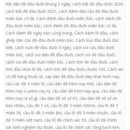
bắt dàn đề đầu đuôi khung 5 ngày
,
cách bắt đề đầu đuôi 2020
,
cách bắt đề đầu đuôi 2021
,
cách đánh dàn cầu đề đầu đuôi
miền bắc có lãi
,
Cách đánh đầu đuôi miền Bắc
,
cách đánh đề
đầu đuôi miền bắc
,
cách đánh đề đầu đuôi miền bắc có lãi
,
Cách đánh đề ngày nào cũng trúng
,
Cách đánh lô đầu
,
cách
ghép dàn cầu đề đầu đuôi miền bắc
,
Cách loại đầu đuôi đặc
biệt
,
cách nuôi đề đầu đuôi 3 ngày
,
cách soi cầu đầu đuôi
miền bắc
,
cách soi dàn đề đầu đuôi
,
cách soi đề đầu đuôi
,
cách soi đề đầu đuôi miền bắc
,
Cách tính de đầu đuôi
,
cách
tính đầu đuôi lô đề
,
cách tính đề đầu đuôi chuẩn 100
,
Cách xin
số đề bằng thuốc lá
,
cap dàn đề đầu đuôi dep nhat hom nay
,
cầu các đề 3 miền lô
,
cầu dàn đề hôm nay 666
,
cầu dàn đề
hôm nay o union city nj
,
cầu dàn đề hôm nay qua
,
cầu dàn đề
hôm nay ra số gì
,
cầu dàn đề xổ số 03
,
cầu dàn đề xổ số ăn
bao nhiêu
,
cầu đề 1 số
,
cầu lô đề 3 miền 500ml
,
cầu lô đề 3
miền 56
,
cầu lô đề 3 miền âm
,
cầu lô đề 3 miền chuẩn
,
cầu lô
đề 3 miền việt nam
,
cầu lô đề chính xác 95
,
cầu lô đề chính
xác kinh nghiệm dự đoán
,
cầu lô đề chính xác rông bạch kim
,