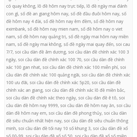
có quay không
,
lô đề hôm nay trực tiếp
,
lô đề ngày mai đánh
con gì
,
số đề an giang hôm nay
,
số đề đầu đuôi hôm nay
,
số
đề hôm nay 4 đài
,
số đề hôm nay êm đềm
,
số đề hôm nay
eximbank
,
số đề hôm nay mien nam
,
số đề hôm nay o viet
nam
,
số đề hôm nay quảng trị
,
số đề ngày mai hôm nay miền
nam
,
số đề ngày mai không
,
số đề ngày mai quay đến
,
soi cau
7/7
,
soi cầu dàn đề âm dương
,
soi cầu dàn đề chính xác 100 3
ngày
,
soi cầu dàn đề chính xác 100 70
,
soi cầu dàn đề chính
xác 100 gan nhat
,
soi cầu dàn đề chính xác 100 miễn phí
,
soi
cầu dàn đề chính xác 100 quảng ngãi
,
soi cầu dàn đề chính xác
100 ưu đãi
,
soi cầu dàn đề chính xác 5p20
,
soi cầu dàn đề
chính xác an giang
,
soi cầu dàn đề chính xác lô đề miền bắc
,
soi cầu dàn đề chính xác theo ngày
,
soi cầu dàn đề ê tô
,
soi
cầu dàn đề hôm nay 9999
,
soi cầu dàn đề hôm nay ăn
,
soi cầu
dàn đề hôm nay em
,
soi cầu dàn đề phong thủy
,
soi cầu dàn
đề siêu chuẩn nhất hiện nay
,
soi cầu dàn đề siêu chuẩn thông
minh
,
soi cầu dàn đề tối nay 10 số khung 3
,
soi cầu dàn đề xổ
số 00-99
,
soi cầu dàn đề xổ số 50
,
soi cầu dàn đề xổ số miền