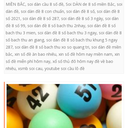
MIỀN BẮC
,
soi dàn cầu 8 số đề
,
Soi DÀN de 8 số miền Bắc
,
soi
dàn đề
,
soi dàn đề 8 con chuẩn
,
soi dàn đề 8 số
,
soi dàn đề 8
số 2021
,
soi dàn đề 8 số 287
,
soi dàn đề 8 số 3 ngày
,
soi dàn
đề 8 số 99
,
soi dàn đề 8 số bach thu 2nhay
,
soi dàn đề 8 số
bach thu 3 mien
,
soi dàn đề 8 số bach thu 3 ngay
,
soi dàn đề 8
số bach thu an giang
,
soi dàn đề 8 số bach thu khung 5 ngay
287
,
soi dàn đề 8 số bach thu xo so quang tri
,
soi dàn đề miền
bắc
,
xin số đề ăn bao nhiêu
,
xin số đề hôm nay miền nam
,
xin
số đề miễn phí hôm nay
,
xổ số thủ đô hôm nay đề về bao
nhiêu
,
xsmb soi cau
,
youtube soi cầu lô đề