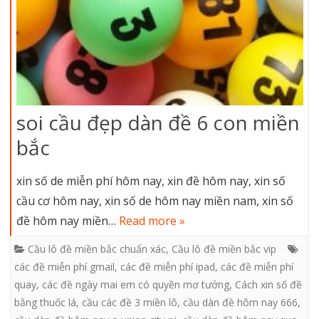
soi cầu đẹp dàn đề 6 con miền
bắc
xin số de miễn phí hôm nay, xin đề hôm nay, xin số
cầu cơ hôm nay, xin số de hôm nay miền nam, xin số
đề hôm nay miền…
Read more »
Cầu lô đề miền bắc chuẩn xác
,
Cầu lô đề miền bắc vip
các đề miễn phí gmail
,
các đề miễn phí ipad
,
các đề miễn phí
quay
,
các đề ngày mai em có quyền mơ tưởng
,
Cách xin số đề
bằng thuốc lá
,
cầu các đề 3 miền lô
,
cầu dàn đề hôm nay 666
,