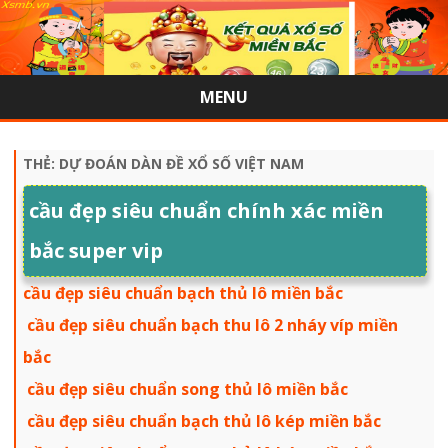
MENU
Skip
to
content
THẺ:
DỰ ĐOÁN DÀN ĐỀ XỔ SỐ VIỆT NAM
cầu đẹp siêu chuẩn chính xác miền
bắc super vip
cầu đẹp siêu chuẩn bạch thủ lô miền bắc
cầu đẹp siêu chuẩn bạch thu lô 2 nháy víp miền
bắc
cầu đẹp siêu chuẩn song thủ lô miền bắc
cầu đẹp siêu chuẩn bạch thủ lô kép miền bắc