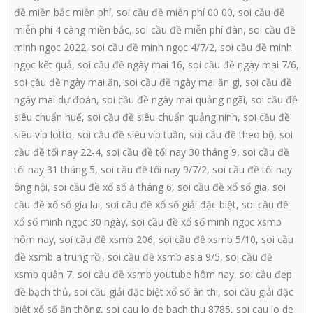
đề miền bắc miễn phí
,
soi cầu đề miễn phí 00 00
,
soi cầu đề
miễn phí 4 càng miền bắc
,
soi cầu đề miễn phí đàn
,
soi cầu đề
minh ngọc 2022
,
soi cầu đề minh ngọc 4/7/2
,
soi cầu đề minh
ngọc kết quả
,
soi cầu đề ngày mai 16
,
soi cầu đề ngày mai 7/6
,
soi cầu đề ngày mai ăn
,
soi cầu đề ngày mai ăn gì
,
soi cầu đề
ngày mai dự đoán
,
soi cầu đề ngày mai quảng ngãi
,
soi cầu đề
siêu chuẩn huế
,
soi cầu đề siêu chuẩn quảng ninh
,
soi cầu đề
siêu víp lotto
,
soi cầu đề siêu víp tuần
,
soi cầu đề theo bộ
,
soi
cầu đề tối nay 22-4
,
soi cầu đề tối nay 30 tháng 9
,
soi cầu đề
tối nay 31 tháng 5
,
soi cầu đề tối nay 9/7/2
,
soi cầu đề tối nay
ông nội
,
soi cầu đề xổ số ă tháng 6
,
soi cầu đề xổ số gia
,
soi
cầu đề xổ số gia lai
,
soi cầu đề xổ số giải đặc biệt
,
soi cầu đề
xổ số minh ngọc 30 ngày
,
soi cầu đề xổ số minh ngọc xsmb
hôm nay
,
soi cầu đề xsmb 206
,
soi cầu đề xsmb 5/10
,
soi cầu
đề xsmb a trung rồi
,
soi cầu đề xsmb asia 9/5
,
soi cầu đề
xsmb quận 7
,
soi cầu đề xsmb youtube hôm nay
,
soi cầu đẹp
đề bạch thủ
,
soi cầu giải đặc biệt xổ số ân thi
,
soi cầu giải đặc
biệt xổ số ăn thông
,
soi cau lo de bach thu 8785
,
soi cau lo de