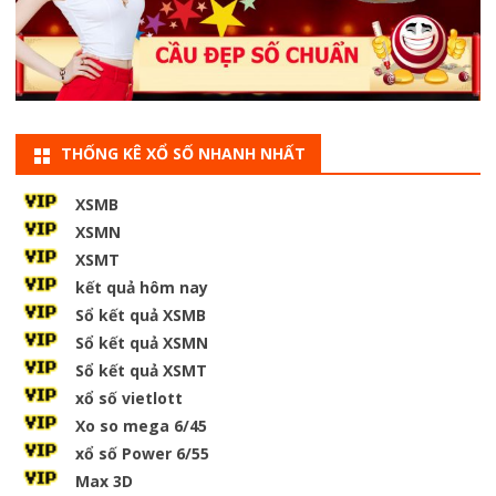
THỐNG KÊ XỔ SỐ NHANH NHẤT
XSMB
XSMN
XSMT
kết quả hôm nay
Sổ kết quả XSMB
Sổ kết quả XSMN
Sổ kết quả XSMT
xổ số vietlott
Xo so mega 6/45
xổ số Power 6/55
Max 3D