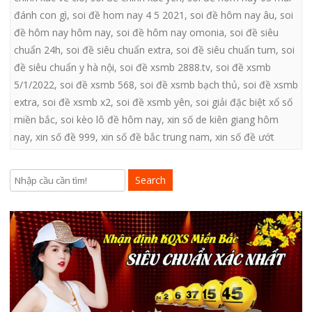
đánh con gì
,
soi đề hom nay 4 5 2021
,
soi đề hôm nay âu
,
soi
đề hôm nay hôm nay
,
soi đề hôm nay omonia
,
soi đề siêu
chuẩn 24h
,
soi đề siêu chuẩn extra
,
soi đề siêu chuẩn tum
,
soi
đề siêu chuẩn y hà nội
,
soi đề xsmb 2888.tv
,
soi đề xsmb
5/1/2022
,
soi đề xsmb 568
,
soi đề xsmb bạch thủ
,
soi đề xsmb
extra
,
soi đề xsmb x2
,
soi đề xsmb yên
,
soi giải đặc biệt xổ số
miền bắc
,
soi kèo lô đề hôm nay
,
xin số de kiên giang hôm
nay
,
xin số đề 999
,
xin số đề bắc trung nam
,
xin số đề ướt
Search