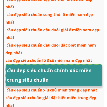
nhất
cầu đẹp siêu chuẩn song thủ lô miền nam đẹp
nhất
cầu đẹp siêu chuẩn đầu đuôi giải 8 miền nam đẹp
nhất
cầu đẹp siêu chuẩn đầu đuôi đặc biệt miền nam
đẹp nhất
cầu đẹp siêu chuẩn lô 3 số miền nam đẹp nhất
cầu đẹp siêu chuẩn chính xác miền
trung siêu chuẩn
cầu đẹp siêu chuẩn xỉu chủ miền trung đẹp nhất
cầu đẹp siêu chuẩn giải đặc biệt miền trung đẹp
nhất