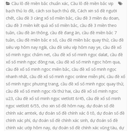
Cầu lô đề miền bắc chuẩn xác
,
Cầu lô đề miền bắc vip
bạch thủ lo đề
,
cách soi bạch thủ đề
,
Cách xin số đề người
chết
,
cầu đề 3 càng xổ số miền bắc
,
cầu đề 3 miền du doan
,
cầu đề 3 miền kết quả xổ số miền bắc
,
cầu đề 3 miền theo
tuần
,
cầu đề ăn thông
,
cầu đề đang ăn
,
cầu đề miền bắc 7
tuần
,
cầu đề miền bắc e số
,
cầu đề miền bắc quay thử
,
cầu đề
siêu vip hôm nay ngãi
,
cầu đề siêu víp hôm nay ye
,
cầu đề xổ
số minh ngọc chấm net
,
cầu đề xổ số minh ngọc dalat
,
cầu đề
xổ số minh ngọc đồng nai
,
cầu đề xổ số minh ngoc hôm qua
,
cầu đề xổ số minh ngoc miền bắc
,
cầu đề xổ số minh ngọc
nhanh nhất
,
cầu đề xổ số minh ngoc online miễn phí
,
cầu đề xổ
số minh ngoc phương trang
,
cầu đề xổ số minh ngọc quay thử
,
cầu đề xổ số minh ngọc rồi thứ hai
,
cầu đề xổ số minh ngoc
u23
,
cầu đề xổ số minh ngọc vietlott 6/45
,
cầu đề xổ số minh
ngọc vietlott 6/55
,
cho xin số đề hôm nay
,
dự đoán số đề
chính xác amtek
,
dự đoán số đề chính xác ô tô
,
dự đoán số đề
chính xác phí
,
dự đoán số đề chính xác sinh
,
dự đoán số đề
chính xác ướp hôm nay
,
dự đoán số đề chính xác vũng tàu
,
dự