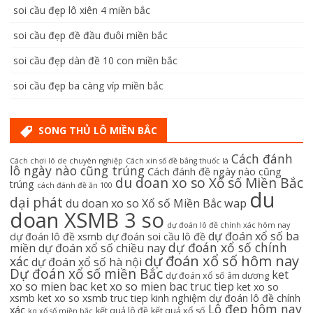
soi cầu đẹp lô xiên 4 miền bắc
soi cầu đẹp đề đầu đuôi miền bắc
soi cầu đẹp dàn đề 10 con miền bắc
soi cầu đẹp ba càng víp miền bắc
SONG THỦ LÔ MIỀN BẮC
Cách đánh
Cách chơi lô de chuyên nghiệp
Cách xin số đề bằng thuốc lá
lô ngày nào cũng trúng
Cách đánh đề ngày nào cũng
du doan xo so Xổ số Miền Bắc
trúng
cách đánh đề ăn 100
du
dại phát
du doan xo so Xổ số Miền Bắc wap
doan XSMB 3 so
dự đoán lô đề chính xác hôm nay
dự đoán xổ số ba
dự đoán lô đề xsmb
dự đoán soi cầu lô đề
dự đoán xổ số chính
miền
dự đoán xổ số chiều nay
dự đoán xổ số hôm nay
xác
dự đoán xổ số hà nội
Dự đoán xổ số miền Bắc
ket
dự đoán xổ số âm dương
xo so mien bac
ket xo so mien bac truc tiep
ket xo so
xsmb
ket xo so xsmb truc tiep
kinh nghiệm dự đoán lô đề chính
Lô đẹp hôm nay
xác
kết quả lô đề
kết quả xổ số
kq xổ số miền bắc