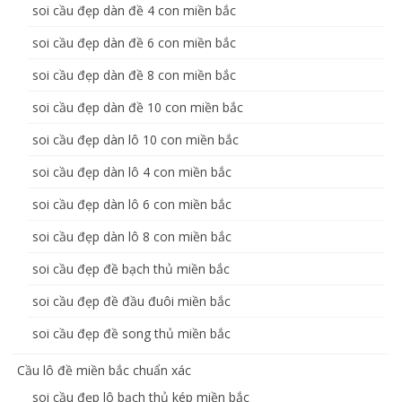
soi cầu đẹp dàn đề 4 con miền bắc
soi cầu đẹp dàn đề 6 con miền bắc
soi cầu đẹp dàn đề 8 con miền bắc
soi cầu đẹp dàn đề 10 con miền bắc
soi cầu đẹp dàn lô 10 con miền bắc
soi cầu đẹp dàn lô 4 con miền bắc
soi cầu đẹp dàn lô 6 con miền bắc
soi cầu đẹp dàn lô 8 con miền bắc
soi cầu đẹp đề bạch thủ miền bắc
soi cầu đẹp đề đầu đuôi miền bắc
soi cầu đẹp đề song thủ miền bắc
Cầu lô đề miền bắc chuẩn xác
soi cầu đẹp lô bạch thủ kép miền bắc