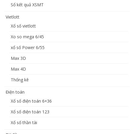
Sổ kết quả XSMT
Vietlott
Xổ số vietlott
Xo so mega 6/45
xổ số Power 6/55
Max 3D
Max 4D
Thống kê
Điện toán
Xổ số điện toán 6×36
Xổ số điện toán 123
Xổ số thần tài