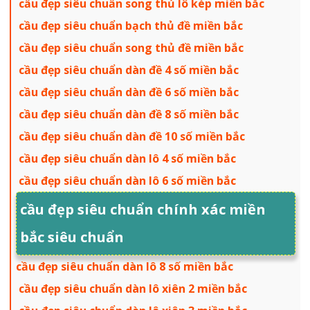
cầu đẹp siêu chuẩn song thủ lô kép miền bắc
cầu đẹp siêu chuẩn bạch thủ đề miền bắc
cầu đẹp siêu chuẩn song thủ đề miền bắc
cầu đẹp siêu chuẩn dàn đề 4 số miền bắc
cầu đẹp siêu chuẩn dàn đề 6 số miền bắc
cầu đẹp siêu chuẩn dàn đề 8 số miền bắc
cầu đẹp siêu chuẩn dàn đề 10 số miền bắc
cầu đẹp siêu chuẩn dàn lô 4 số miền bắc
cầu đẹp siêu chuẩn dàn lô 6 số miền bắc
cầu đẹp siêu chuẩn chính xác miền
bắc siêu chuẩn
cầu đẹp siêu chuẩn dàn lô 8 số miền bắc
cầu đẹp siêu chuẩn dàn lô xiên 2 miền bắc