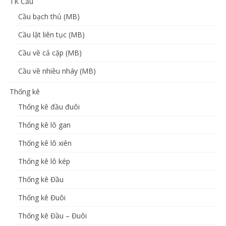
TK Cầu
Cầu bạch thủ (MB)
Cầu lật liên tục (MB)
Cầu về cả cặp (MB)
Cầu về nhiều nháy (MB)
Thống kê
Thống kê đầu đuôi
Thống kê lô gan
Thống kê lô xiên
Thống kê lô kép
Thống kê Đầu
Thống kê Đuôi
Thống kê Đầu – Đuôi