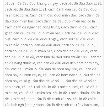
bắt dàn đề đầu đuôi khung 5 ngày
,
cách bắt đề đầu đuôi 2020
,
cách bắt đề đầu đuôi 2021
,
cách đánh dàn cầu đề đầu đuôi
miền bắc có lãi
,
Cách đánh đầu đuôi miền Bắc
,
cách đánh đề
đầu đuôi miền bắc
,
cách đánh đề đầu đuôi miền bắc có lãi
,
Cách đánh đề ngày nào cũng trúng
,
Cách đánh lô đầu
,
cách
ghép dàn cầu đề đầu đuôi miền bắc
,
Cách loại đầu đuôi đặc
biệt
,
cách nuôi đề đầu đuôi 3 ngày
,
cách soi cầu đầu đuôi
miền bắc
,
cách soi dàn đề đầu đuôi
,
cách soi đề đầu đuôi
,
cách soi đề đầu đuôi miền bắc
,
Cách tính de đầu đuôi
,
cách
tính đầu đuôi lô đề
,
cách tính đề đầu đuôi chuẩn 100
,
Cách xin
số đề bằng thuốc lá
,
cap dàn đề đầu đuôi dep nhat hom nay
,
cầu các đề 3 miền lô
,
cầu dàn đề hôm nay 666
,
cầu dàn đề
hôm nay o union city nj
,
cầu dàn đề hôm nay qua
,
cầu dàn đề
hôm nay ra số gì
,
cầu dàn đề xổ số 03
,
cầu dàn đề xổ số ăn
bao nhiêu
,
cầu đề 1 số
,
cầu lô đề 3 miền 500ml
,
cầu lô đề 3
miền 56
,
cầu lô đề 3 miền âm
,
cầu lô đề 3 miền chuẩn
,
cầu lô
đề 3 miền việt nam
,
cầu lô đề chính xác 95
,
cầu lô đề chính
xác kinh nghiệm dự đoán
,
cầu lô đề chính xác rông bạch kim
,