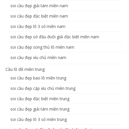
soi cầu đẹp giải tám miền nam
soi cầu đẹp đặc biệt miền nam
soi cầu đẹp lô 3 số miền nam
soi cầu đẹp sớ đầu đuôi giải đặc biệt miền nam
soi cầu đẹp song thủ lô miền nam
soi cầu đẹp xíu chủ miền nam
Cầu lô đề miền trung
soi cầu đẹp bao lô miền trung
soi cầu đẹp cặp xíu chủ miền trung
soi cầu đẹp đặc biệt miền trung
soi cầu đẹp giải tám miền trung
soi cầu đẹp lô 3 số miền trung