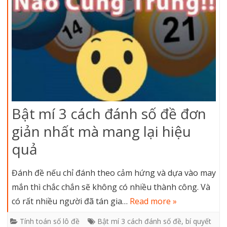
Bật mí 3 cách đánh số đề đơn
giản nhất mà mang lại hiệu
quả
Đánh đề nếu chỉ đánh theo cảm hứng và dựa vào may
mắn thì chắc chắn sẽ không có nhiều thành công. Và
có rất nhiều người đã tán gia…
Read more »
Tính toán số lô đề
Bật mí 3 cách đánh số đề
,
bí quyết