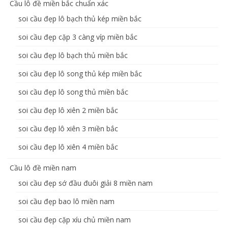
Cầu lô đề miền bắc chuẩn xác
soi cầu đẹp lô bạch thủ kép miền bắc
soi cầu đẹp cặp 3 càng víp miền bắc
soi cầu đẹp lô bạch thủ miền bắc
soi cầu đẹp lô song thủ kép miền bắc
soi cầu đẹp lô song thủ miền bắc
soi cầu đẹp lô xiên 2 miền bắc
soi cầu đẹp lô xiên 3 miền bắc
soi cầu đẹp lô xiên 4 miền bắc
Cầu lô đề miền nam
soi cầu đẹp sớ đầu đuôi giải 8 miền nam
soi cầu đẹp bao lô miền nam
soi cầu đẹp cặp xíu chủ miền nam