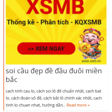
soi cầu đẹp đề đầu đuôi miền
bắc
cach tinh cau lo, cách soi lô đề chuẩn nhất, cach bat
lo, cách đoán số đề, cách bắt lô chính xác nhất, cach
tinh lo chuan nhat, hướng dẫn…
Read more »