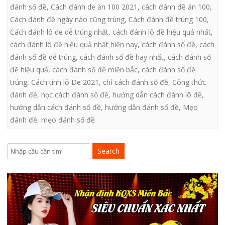
đánh số đề
,
Cách đánh de ăn 100 2021
,
cách đánh đề ăn 100
,
Cách đánh đề ngày nào cũng trúng
,
Cách đánh đề trúng 100
,
Cách đánh lô de dễ trúng nhất
,
cách đánh lô đề hiệu quả nhất
,
cách đánh lô đề hiệu quả nhất hiện nay
,
cách đánh số đề
,
cách
đánh số đề dễ trúng
,
cách đánh số đề hay nhất
,
cách đánh số
đề hiệu quả
,
cách đánh số đề miền bắc
,
cách đánh số đề
trúng
,
Cách tính lô De 2021
,
chỉ cách đánh số đề
,
Công thức
đánh đề
,
học cách đánh số đề
,
hướng dẫn cách đánh lô đề
,
hướng dẫn cách đánh số đề
,
hướng dẫn đánh số đề
,
Mẹo
đánh đề
,
mẹo đánh số đề
Search