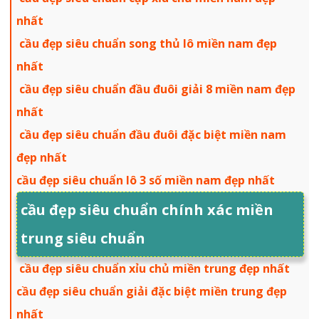
nhất
cầu đẹp siêu chuẩn song thủ lô miền nam đẹp
nhất
cầu đẹp siêu chuẩn đầu đuôi giải 8 miền nam đẹp
nhất
cầu đẹp siêu chuẩn đầu đuôi đặc biệt miền nam
đẹp nhất
cầu đẹp siêu chuẩn lô 3 số miền nam đẹp nhất
cầu đẹp siêu chuẩn chính xác miền
trung siêu chuẩn
cầu đẹp siêu chuẩn xỉu chủ miền trung đẹp nhất
cầu đẹp siêu chuẩn giải đặc biệt miền trung đẹp
nhất