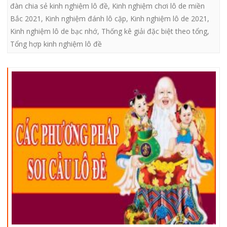
đàn chia sẻ kinh nghiệm lô đề
,
Kinh nghiệm chơi lô de miền
Bắc 2021
,
Kinh nghiệm đánh lô cặp
,
Kinh nghiệm lô de 2021
,
Kinh nghiệm lô de bạc nhớ
,
Thống kê giải đặc biệt theo tổng
,
Tổng hợp kinh nghiệm lô đề