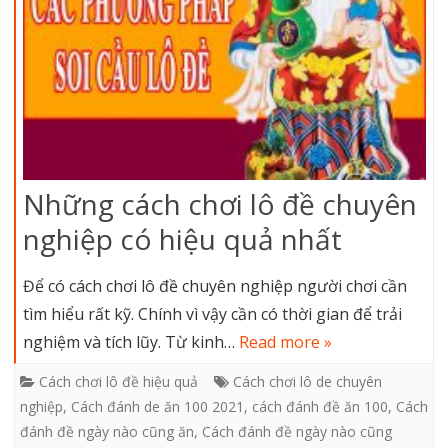
Những cách chơi lô đề chuyên
nghiệp có hiệu quả nhất
Để có cách chơi lô đề chuyên nghiệp người chơi cần
tìm hiểu rất kỹ. Chính vì vậy cần có thời gian để trải
nghiệm và tích lũy. Từ kinh…
Read more »
Cách chơi lô đề hiệu quả
Cách chơi lô de chuyên
nghiệp
,
Cách đánh de ăn 100 2021
,
cách đánh đề ăn 100
,
Cách
đánh đề ngày nào cũng ăn
,
Cách đánh đề ngày nào cũng