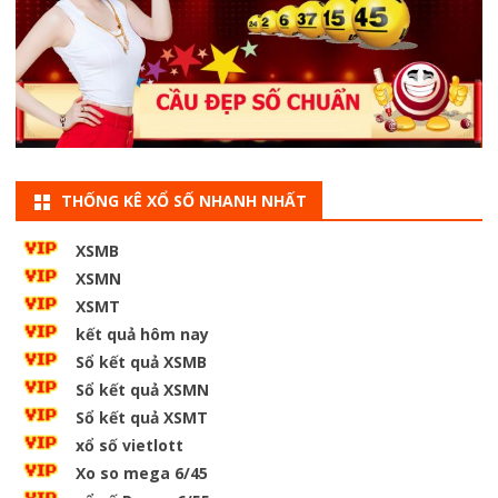
THỐNG KÊ XỔ SỐ NHANH NHẤT
XSMB
XSMN
XSMT
kết quả hôm nay
Sổ kết quả XSMB
Sổ kết quả XSMN
Sổ kết quả XSMT
xổ số vietlott
Xo so mega 6/45