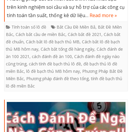
trên kinh nghiệm soi cầu và sự hỗ trợ của các công cụ
tính toán tần suất, thống kê dữ liệu…
Read more »
Tính toán số lô đề
Bắt Cầu Đề Miền Bắ
,
Bắt Đề Miền
Bắc
,
Cách bắt cầu de miền Bắc
,
Cách bắt đề 2021
,
Cách bắt
đề chuẩn
,
Cách bắt lô đề bạch thủ MB
,
Cách bắt lô đề bạch
thủ MB hôm nay
,
Cách bắt tổng đề hàng ngày
,
Cách đánh de
ăn 100 2021
,
cách đánh đề ăn 100
,
Cách đánh đề ngày nào
cũng trúng
,
cách tính đề bạch thủ lô đề
,
đề bạch thủ lô đề
miền Bắc
,
lô đề bạch thủ MB hôm nay
,
Phương Pháp Bắt Đề
Miền Bắc
,
Phương pháp đánh đề theo tổng
,
tính đề bạch thủ
lô đề miền Bắc