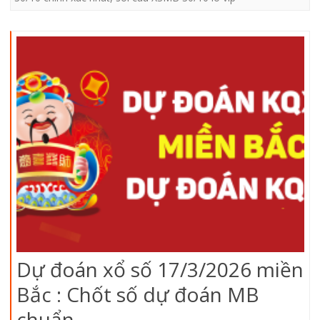
Dự đoán xổ số 17/3/2026 miền
Bắc : Chốt số dự đoán MB
chuẩn