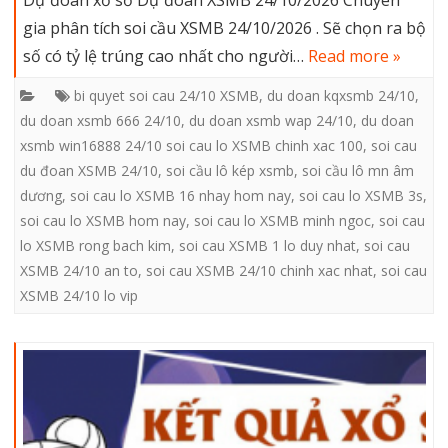
Dự đoán xổ số Dự đoán XSMB 24/10/2026 Chuyên
gia phân tích soi cầu XSMB 24/10/2026 . Sẽ chọn ra bộ
số có tỷ lệ trúng cao nhất cho người…
Read more »
bi quyet soi cau 24/10 XSMB
,
du doan kqxsmb 24/10
,
du doan xsmb 666 24/10
,
du doan xsmb wap 24/10
,
du doan
xsmb win16888 24/10 soi cau lo XSMB chinh xac 100
,
soi cau
du đoan XSMB 24/10
,
soi cầu lô kép xsmb
,
soi cầu lô mn âm
dương
,
soi cau lo XSMB 16 nhay hom nay
,
soi cau lo XSMB 3s
,
soi cau lo XSMB hom nay
,
soi cau lo XSMB minh ngoc
,
soi cau
lo XSMB rong bach kim
,
soi cau XSMB 1 lo duy nhat
,
soi cau
XSMB 24/10 an to
,
soi cau XSMB 24/10 chinh xac nhat
,
soi cau
XSMB 24/10 lo vip