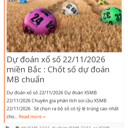
Dự đoán xổ số 22/11/2026
miền Bắc : Chốt số dự đoán
MB chuẩn
Dự đoán xổ số 22/11/2026 Dự đoán XSMB
22/11/2026 Chuyên gia phân tích soi cầu XSMB
22/11/2026 . Sẽ chọn ra bộ số có tỷ lệ trúng cao nhất
cho…
Read more »
dd XSMB 22/11
,
du doan XSMB 22/11
,
sc XSMB