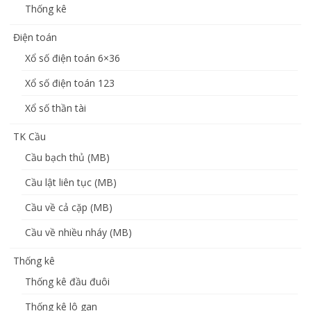
Thống kê
Điện toán
Xổ số điện toán 6×36
Xổ số điện toán 123
Xổ số thần tài
TK Cầu
Cầu bạch thủ (MB)
Cầu lật liên tục (MB)
Cầu về cả cặp (MB)
Cầu về nhiều nháy (MB)
Thống kê
Thống kê đầu đuôi
Thống kê lô gan