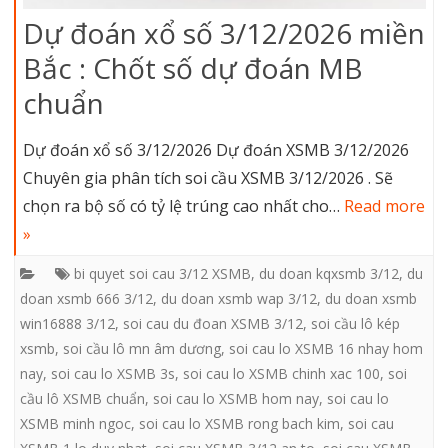
Dự đoán xổ số 3/12/2026 miền
Bắc : Chốt số dự đoán MB
chuẩn
Dự đoán xổ số 3/12/2026 Dự đoán XSMB 3/12/2026
Chuyên gia phân tích soi cầu XSMB 3/12/2026 . Sẽ
chọn ra bộ số có tỷ lệ trúng cao nhất cho…
Read more
»
bi quyet soi cau 3/12 XSMB
,
du doan kqxsmb 3/12
,
du
doan xsmb 666 3/12
,
du doan xsmb wap 3/12
,
du doan xsmb
win16888 3/12
,
soi cau du đoan XSMB 3/12
,
soi cầu lô kép
xsmb
,
soi cầu lô mn âm dương
,
soi cau lo XSMB 16 nhay hom
nay
,
soi cau lo XSMB 3s
,
soi cau lo XSMB chinh xac 100
,
soi
cầu lô XSMB chuẩn
,
soi cau lo XSMB hom nay
,
soi cau lo
XSMB minh ngoc
,
soi cau lo XSMB rong bach kim
,
soi cau