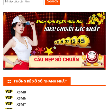
Search
bài
viết
THỐNG KÊ XỔ SỐ NHANH NHẤT
XSMB
XSMN
XSMT