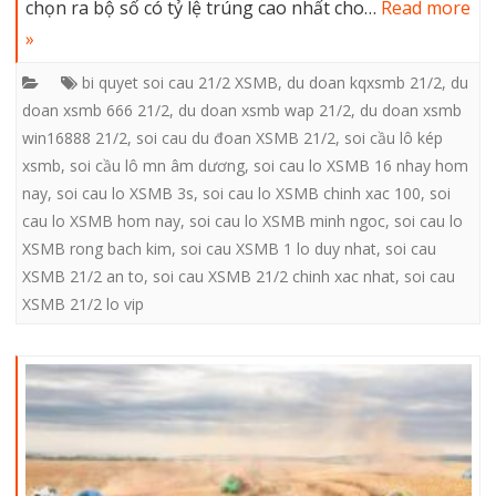
chọn ra bộ số có tỷ lệ trúng cao nhất cho…
Read more
»
bi quyet soi cau 21/2 XSMB
,
du doan kqxsmb 21/2
,
du
doan xsmb 666 21/2
,
du doan xsmb wap 21/2
,
du doan xsmb
win16888 21/2
,
soi cau du đoan XSMB 21/2
,
soi cầu lô kép
xsmb
,
soi cầu lô mn âm dương
,
soi cau lo XSMB 16 nhay hom
nay
,
soi cau lo XSMB 3s
,
soi cau lo XSMB chinh xac 100
,
soi
cau lo XSMB hom nay
,
soi cau lo XSMB minh ngoc
,
soi cau lo
XSMB rong bach kim
,
soi cau XSMB 1 lo duy nhat
,
soi cau
XSMB 21/2 an to
,
soi cau XSMB 21/2 chinh xac nhat
,
soi cau
XSMB 21/2 lo vip