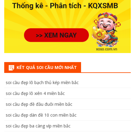
KẾT QUẢ SOI CẦU MỚI NHẤT
soi cầu đẹp lô bạch thủ kép miền bắc
soi cầu đẹp lô xiên 4 miền bắc
soi cầu đẹp đề đầu đuôi miền bắc
soi cầu đẹp dàn đề 10 con miền bắc
soi cầu đẹp ba càng víp miền bắc