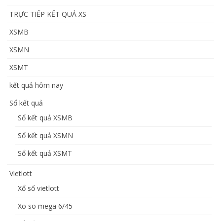
TRỰC TIẾP KẾT QUẢ XS
XSMB
XSMN
XSMT
kết quả hôm nay
Sổ kết quả
Sổ kết quả XSMB
Sổ kết quả XSMN
Sổ kết quả XSMT
Vietlott
Xổ số vietlott
Xo so mega 6/45