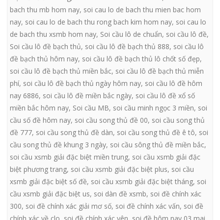
bach thu mb hom nay
,
soi cau lo de bach thu mien bac hom
nay
,
soi cau lo de bach thu rong bach kim hom nay
,
soi cau lo
de bach thu xsmb hom nay
,
Soi cầu lô de chuẩn
,
soi cầu lô đề
,
Soi cầu lô đề bạch thủ
,
soi cầu lô đề bạch thủ 888
,
soi cầu lô
đề bạch thủ hôm nay
,
soi cầu lô đề bạch thủ lô chốt số đẹp
,
soi cầu lô đề bạch thủ miền bắc
,
soi cầu lô đề bạch thủ miễn
phí
,
soi cầu lô đề bạch thủ ngày hôm nay
,
soi cầu lô đề hôm
nay 6886
,
soi cầu lô đề miền bắc ngày
,
soi cầu lô đề xổ số
miền bắc hôm nay
,
Soi cầu MB
,
soi cầu minh ngọc 3 miền
,
soi
cầu số đề hôm nay
,
soi cầu song thủ đề 00
,
soi cầu song thủ
đề 777
,
soi cầu song thủ đề dàn
,
soi cầu song thủ đề ê tô
,
soi
cầu song thủ đề khung 3 ngày
,
soi cầu sông thủ đề miền bắc
,
soi cầu xsmb giải đặc biệt miền trung
,
soi cầu xsmb giải đặc
biệt phương trang
,
soi cầu xsmb giải đặc biệt plus
,
soi cầu
xsmb giải đặc biệt số đề
,
soi cầu xsmb giải đặc biệt tháng
,
soi
cầu xsmb giải đặc biệt us
,
soi dàn đề xsmb
,
soi đề chính xác
300
,
soi đề chính xác giải mơ số
,
soi đề chính xác vấn
,
soi đề
chính xác về clo
,
soi đề chính xác yên
,
soi đề hôm nay 03 mai