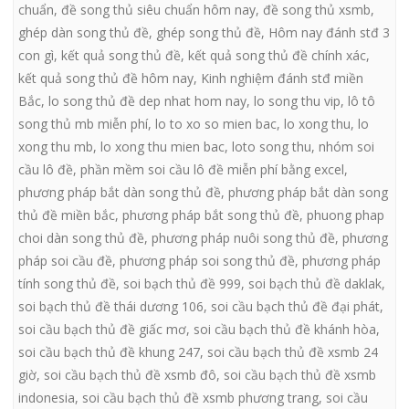
chuẩn
,
đề song thủ siêu chuẩn hôm nay
,
đề song thủ xsmb
,
ghép dàn song thủ đề
,
ghép song thủ đề
,
Hôm nay đánh stđ 3
con gì
,
kết quả song thủ đề
,
kết quả song thủ đề chính xác
,
kết quả song thủ đề hôm nay
,
Kinh nghiệm đánh stđ miền
Bắc
,
lo song thủ đề dep nhat hom nay
,
lo song thu vip
,
lô tô
song thủ mb miễn phí
,
lo to xo so mien bac
,
lo xong thu
,
lo
xong thu mb
,
lo xong thu mien bac
,
loto song thu
,
nhóm soi
cầu lô đề
,
phần mềm soi cầu lô đề miễn phí bằng excel
,
phương pháp bắt dàn song thủ đề
,
phương pháp bắt dàn song
thủ đề miền bắc
,
phương pháp bắt song thủ đề
,
phuong phap
choi dàn song thủ đề
,
phương pháp nuôi song thủ đề
,
phương
pháp soi cầu đề
,
phương pháp soi song thủ đề
,
phương pháp
tính song thủ đề
,
soi bạch thủ đề 999
,
soi bạch thủ đề daklak
,
soi bạch thủ đề thái dương 106
,
soi cầu bạch thủ đề đại phát
,
soi cầu bạch thủ đề giấc mơ
,
soi cầu bạch thủ đề khánh hòa
,
soi cầu bạch thủ đề khung 247
,
soi cầu bạch thủ đề xsmb 24
giờ
,
soi cầu bạch thủ đề xsmb đô
,
soi cầu bạch thủ đề xsmb
indonesia
,
soi cầu bạch thủ đề xsmb phương trang
,
soi cầu