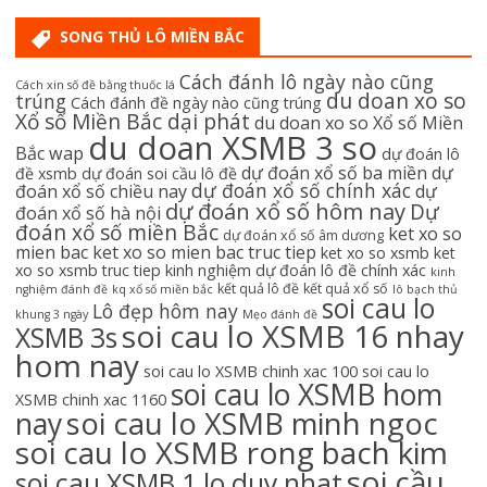
SONG THỦ LÔ MIỀN BẮC
Cách đánh lô ngày nào cũng
Cách xin số đề bằng thuốc lá
du doan xo so
trúng
Cách đánh đề ngày nào cũng trúng
Xổ số Miền Bắc dại phát
du doan xo so Xổ số Miền
du doan XSMB 3 so
Bắc wap
dự đoán lô
dự đoán xổ số ba miền
dự
đề xsmb
dự đoán soi cầu lô đề
dự đoán xổ số chính xác
đoán xổ số chiều nay
dự
dự đoán xổ số hôm nay
Dự
đoán xổ số hà nội
đoán xổ số miền Bắc
ket xo so
dự đoán xổ số âm dương
mien bac
ket xo so mien bac truc tiep
ket xo so xsmb
ket
xo so xsmb truc tiep
kinh nghiệm dự đoán lô đề chính xác
kinh
kết quả lô đề
kết quả xổ số
nghiệm đánh đề
kq xổ số miền bắc
lô bạch thủ
soi cau lo
Lô đẹp hôm nay
khung 3 ngày
Mẹo đánh đề
soi cau lo XSMB 16 nhay
XSMB 3s
hom nay
soi cau lo XSMB chinh xac 100
soi cau lo
soi cau lo XSMB hom
XSMB chinh xac 1160
soi cau lo XSMB minh ngoc
nay
soi cau lo XSMB rong bach kim
soi cầu
soi cau XSMB 1 lo duy nhat