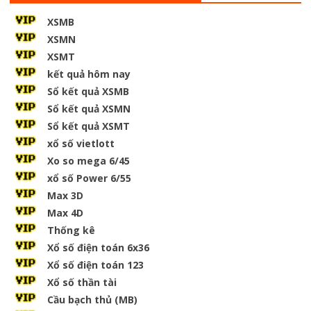
XSMB
XSMN
XSMT
kết quả hôm nay
Sổ kết quả XSMB
Sổ kết quả XSMN
Sổ kết quả XSMT
xổ số vietlott
Xo so mega 6/45
xổ số Power 6/55
Max 3D
Max 4D
Thống kê
Xổ số điện toán 6x36
Xổ số điện toán 123
Xổ số thần tài
Cầu bạch thủ (MB)