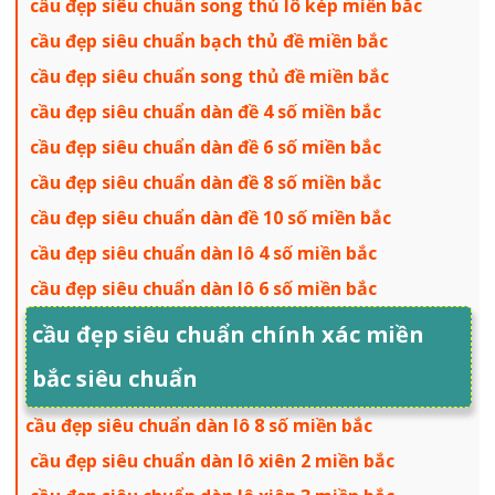
cầu đẹp siêu chuẩn song thủ lô kép miền bắc
cầu đẹp siêu chuẩn bạch thủ đề miền bắc
cầu đẹp siêu chuẩn song thủ đề miền bắc
cầu đẹp siêu chuẩn dàn đề 4 số miền bắc
cầu đẹp siêu chuẩn dàn đề 6 số miền bắc
cầu đẹp siêu chuẩn dàn đề 8 số miền bắc
cầu đẹp siêu chuẩn dàn đề 10 số miền bắc
cầu đẹp siêu chuẩn dàn lô 4 số miền bắc
cầu đẹp siêu chuẩn dàn lô 6 số miền bắc
cầu đẹp siêu chuẩn chính xác miền
bắc siêu chuẩn
cầu đẹp siêu chuẩn dàn lô 8 số miền bắc
cầu đẹp siêu chuẩn dàn lô xiên 2 miền bắc