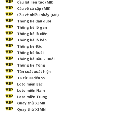
Cầu lật liên tục (MB)
Cầu về cả cặp (MB)
Cầu về nhiều nháy (MB)
Thống kê đầu đuôi
Thống kê lô gan
Thống kê lô xiên
Thống kê lô kép
Thống kê Đầu
Thống kê Đuôi
Thống kê Đầu – Đuôi
Thống kê Tổng
Tần suất xuất hiện
TK từ 00 đến 99
Loto miền Bắc
Loto miền Nam
Loto miền Trung
Quay thử XSMB
Quay thử XSMN