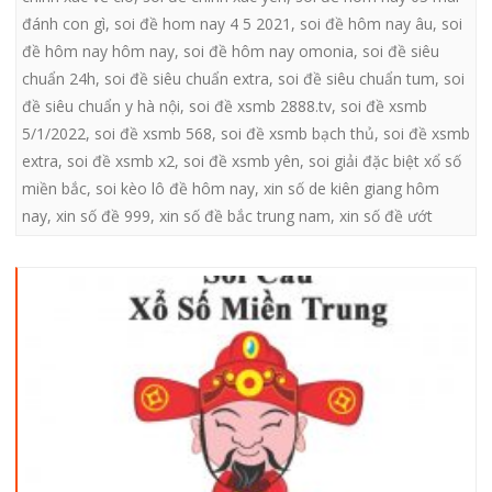
đánh con gì
,
soi đề hom nay 4 5 2021
,
soi đề hôm nay âu
,
soi
đề hôm nay hôm nay
,
soi đề hôm nay omonia
,
soi đề siêu
chuẩn 24h
,
soi đề siêu chuẩn extra
,
soi đề siêu chuẩn tum
,
soi
đề siêu chuẩn y hà nội
,
soi đề xsmb 2888.tv
,
soi đề xsmb
5/1/2022
,
soi đề xsmb 568
,
soi đề xsmb bạch thủ
,
soi đề xsmb
extra
,
soi đề xsmb x2
,
soi đề xsmb yên
,
soi giải đặc biệt xổ số
miền bắc
,
soi kèo lô đề hôm nay
,
xin số de kiên giang hôm
nay
,
xin số đề 999
,
xin số đề bắc trung nam
,
xin số đề ướt