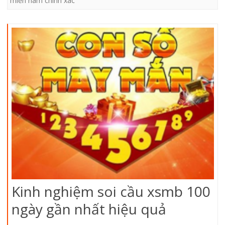
miền nam chính xác
Kinh nghiệm soi cầu xsmb 100
ngày gần nhất hiệu quả