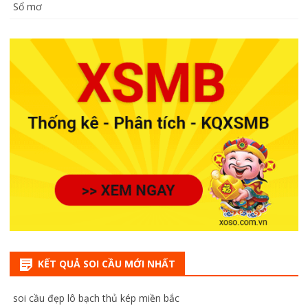
Sổ mơ
KẾT QUẢ SOI CẦU MỚI NHẤT
soi cầu đẹp lô bạch thủ kép miền bắc