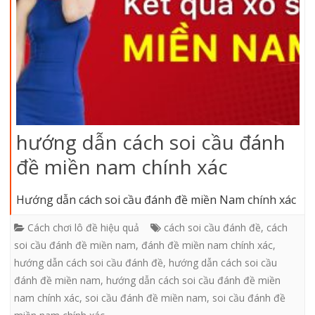
hướng dẫn cách soi cầu đánh
đề miền nam chính xác
Hướng dẫn cách soi cầu đánh đề miền Nam chính xác
Cách chơi lô đề hiệu quả
cách soi cầu đánh đề
,
cách
soi cầu đánh đề miền nam
,
đánh đề miền nam chính xác
,
hướng dẫn cách soi cầu đánh đề
,
hướng dẫn cách soi cầu
đánh đề miền nam
,
hướng dẫn cách soi cầu đánh đề miền
nam chính xác
,
soi cầu đánh đề miền nam
,
soi cầu đánh đề