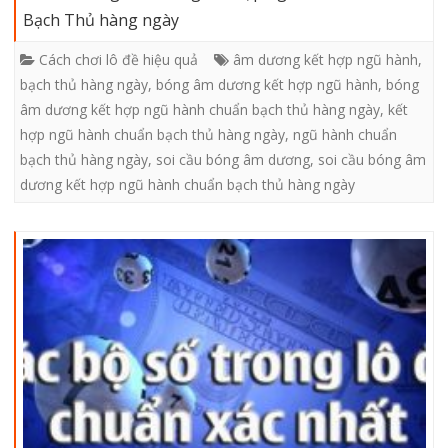
Bạch Thủ hàng ngày
Cách chơi lô đề hiệu quả
âm dương kết hợp ngũ hành
,
bạch thủ hàng ngày
,
bóng âm dương kết hợp ngũ hành
,
bóng
âm dương kết hợp ngũ hành chuẩn bạch thủ hàng ngày
,
kết
hợp ngũ hành chuẩn bạch thủ hàng ngày
,
ngũ hành chuẩn
bạch thủ hàng ngày
,
soi cầu bóng âm dương
,
soi cầu bóng âm
dương kết hợp ngũ hành chuẩn bạch thủ hàng ngày