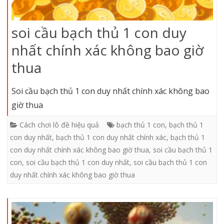
soi cầu bạch thủ 1 con duy
nhất chính xác không bao giờ
thua
Soi cầu bạch thủ 1 con duy nhất chính xác không bao
giờ thua
Cách chơi lô đề hiệu quả
bạch thủ 1 con
,
bạch thủ 1
con duy nhất
,
bạch thủ 1 con duy nhất chính xác
,
bạch thủ 1
con duy nhất chính xác không bao giờ thua
,
soi cầu bạch thủ 1
con
,
soi cầu bạch thủ 1 con duy nhất
,
soi cầu bạch thủ 1 con
duy nhất chính xác không bao giờ thua