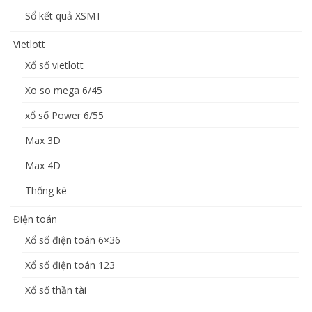
Sổ kết quả XSMT
Vietlott
Xổ số vietlott
Xo so mega 6/45
xổ số Power 6/55
Max 3D
Max 4D
Thống kê
Điện toán
Xổ số điện toán 6×36
Xổ số điện toán 123
Xổ số thần tài