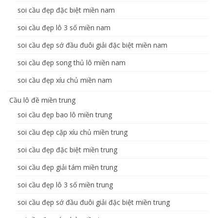
soi cầu đẹp đặc biệt miền nam
soi cầu đẹp lô 3 số miền nam
soi cầu đẹp sớ đầu đuôi giải đặc biệt miền nam
soi cầu đẹp song thủ lô miền nam
soi cầu đẹp xíu chủ miền nam
Cầu lô đề miền trung
soi cầu đẹp bao lô miền trung
soi cầu đẹp cặp xíu chủ miền trung
soi cầu đẹp đặc biệt miền trung
soi cầu đẹp giải tám miền trung
soi cầu đẹp lô 3 số miền trung
soi cầu đẹp sớ đầu đuôi giải đặc biệt miền trung