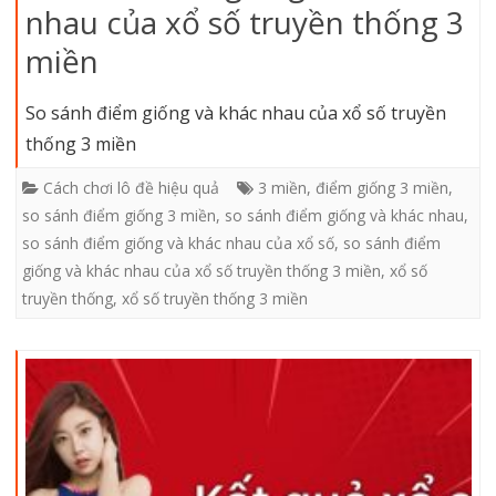
nhau của xổ số truyền thống 3
miền
So sánh điểm giống và khác nhau của xổ số truyền
thống 3 miền
Cách chơi lô đề hiệu quả
3 miền
,
điểm giống 3 miền
,
so sánh điểm giống 3 miền
,
so sánh điểm giống và khác nhau
,
so sánh điểm giống và khác nhau của xổ số
,
so sánh điểm
giống và khác nhau của xổ số truyền thống 3 miền
,
xổ số
truyền thống
,
xổ số truyền thống 3 miền