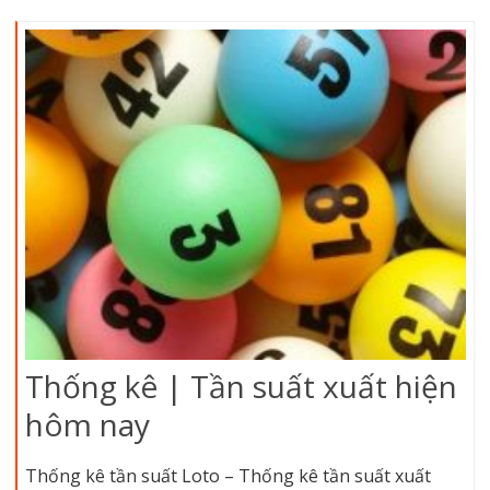
Thống kê | Tần suất xuất hiện
hôm nay
Thống kê tần suất Loto – Thống kê tần suất xuất