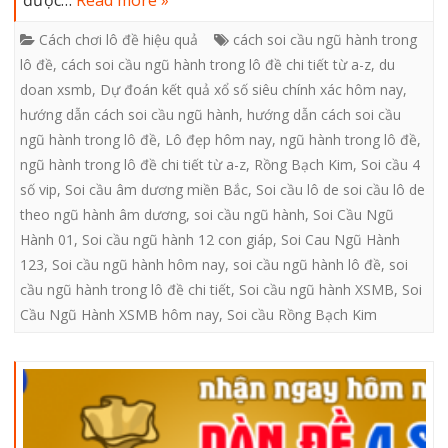
được…
Read more »
Cách chơi lô đề hiệu quả
cách soi cầu ngũ hành trong
lô đề
,
cách soi cầu ngũ hành trong lô đề chi tiết từ a-z
,
du
doan xsmb
,
Dự đoán kết quả xổ số siêu chính xác hôm nay
,
hướng dẫn cách soi cầu ngũ hành
,
hướng dẫn cách soi cầu
ngũ hành trong lô đề
,
Lô đẹp hôm nay
,
ngũ hành trong lô đề
,
ngũ hành trong lô đề chi tiết từ a-z
,
Rồng Bạch Kim
,
Soi cầu 4
số vip
,
Soi cầu âm dương miền Bắc
,
Soi cầu lô de soi cầu lô de
theo ngũ hành âm dương
,
soi cầu ngũ hành
,
Soi Cầu Ngũ
Hành 01
,
Soi cầu ngũ hành 12 con giáp
,
Soi Cau Ngũ Hành
123
,
Soi cầu ngũ hành hôm nay
,
soi cầu ngũ hành lô đề
,
soi
cầu ngũ hành trong lô đề chi tiết
,
Soi cầu ngũ hành XSMB
,
Soi
Cầu Ngũ Hành XSMB hôm nay
,
Soi cầu Rồng Bạch Kim