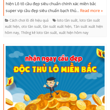
hiện Lô tô cầu đẹp siêu chuẩn chính xác miền bắc
super vip cầu đẹp siêu chuẩn bạch thủ…
Read more »
Cách chơi lô đề hiệu quả
loto tần suất
,
loto tần suất
xuất hiện
,
oto tần suất
,
tần suất xuất hiện
,
Tần suất xuất hiện
hôm nay
,
Thống kê loto tần suất
,
xuất hiện hôm nay