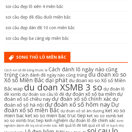
soi cầu đẹp lô xiên 4 miền bắc
soi cầu đẹp đề đầu đuôi miền bắc
soi cầu đẹp dàn đề 10 con miền bắc
soi cầu đẹp ba càng víp miền bắc
SONG THỦ LÔ MIỀN BẮC
Cách đánh lô ngày nào cũng
Cách xin số đề bằng thuốc lá
du doan xo so
trúng
Cách đánh đề ngày nào cũng trúng
Xổ số Miền Bắc dại phát
du doan xo so Xổ số Miền
du doan XSMB 3 so
Bắc wap
dự đoán lô
dự đoán xổ số ba miền
dự
đề xsmb
dự đoán soi cầu lô đề
dự đoán xổ số chính xác
đoán xổ số chiều nay
dự
dự đoán xổ số hôm nay
Dự
đoán xổ số hà nội
đoán xổ số miền Bắc
ket xo so
dự đoán xổ số âm dương
mien bac
ket xo so mien bac truc tiep
ket xo so xsmb
ket
xo so xsmb truc tiep
kinh nghiệm dự đoán lô đề chính xác
kinh
kết quả lô đề
kết quả xổ số
nghiệm đánh đề
kq xổ số miền bắc
lô bạch thủ
soi cau lo
Lô đẹp hôm nay