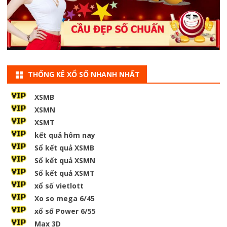
THỐNG KÊ XỔ SỐ NHANH NHẤT
XSMB
XSMN
XSMT
kết quả hôm nay
Sổ kết quả XSMB
Sổ kết quả XSMN
Sổ kết quả XSMT
xổ số vietlott
Xo so mega 6/45
xổ số Power 6/55
Max 3D