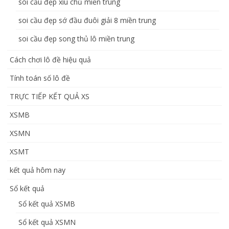
soi cầu đẹp xíu chủ miền trung
soi cầu đẹp sớ đầu đuôi giải 8 miền trung
soi cầu đẹp song thủ lô miền trung
Cách chơi lô đề hiệu quả
Tính toán số lô đề
TRỰC TIẾP KẾT QUẢ XS
XSMB
XSMN
XSMT
kết quả hôm nay
Sổ kết quả
Sổ kết quả XSMB
Sổ kết quả XSMN