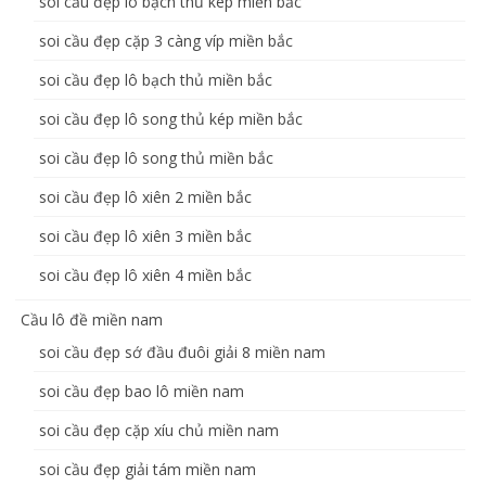
soi cầu đẹp lô bạch thủ kép miền bắc
soi cầu đẹp cặp 3 càng víp miền bắc
soi cầu đẹp lô bạch thủ miền bắc
soi cầu đẹp lô song thủ kép miền bắc
soi cầu đẹp lô song thủ miền bắc
soi cầu đẹp lô xiên 2 miền bắc
soi cầu đẹp lô xiên 3 miền bắc
soi cầu đẹp lô xiên 4 miền bắc
Cầu lô đề miền nam
soi cầu đẹp sớ đầu đuôi giải 8 miền nam
soi cầu đẹp bao lô miền nam
soi cầu đẹp cặp xíu chủ miền nam
soi cầu đẹp giải tám miền nam