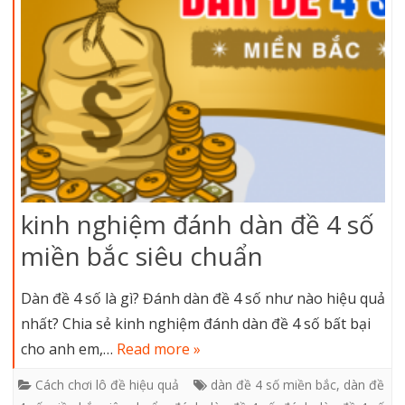
kinh nghiệm đánh dàn đề 4 số
miền bắc siêu chuẩn
Dàn đề 4 số là gì? Đánh dàn đề 4 số như nào hiệu quả
nhất? Chia sẻ kinh nghiệm đánh dàn đề 4 số bất bại
cho anh em,…
Read more »
Cách chơi lô đề hiệu quả
dàn đề 4 số miền bắc
,
dàn đề