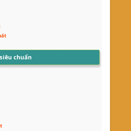
t
hất
 siêu chuẩn
t