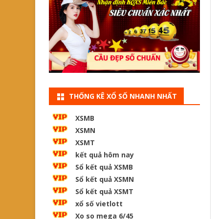
SOI CẦU ĐẸP DÀN ĐỀ 6 CON
MAX 3D
MIỀN BẮC
MAX 4D
SOI CẦU ĐẸP DÀN ĐỀ 8 CON
MIỀN BẮC
THỐNG KÊ
SOI CẦU ĐẸP DÀN ĐỀ 10 CO
MIỀN BẮC
THỐNG KÊ XỔ SỐ NHANH NHẤT
SOI CẦU ĐẸP DÀN LÔ 10 C
MIỀN BẮC
XSMB
SOI CẦU ĐẸP DÀN LÔ 4 CO
XSMN
MIỀN BẮC
XSMT
kết quả hôm nay
SOI CẦU ĐẸP DÀN LÔ 6 CO
Sổ kết quả XSMB
MIỀN BẮC
Sổ kết quả XSMN
Sổ kết quả XSMT
SOI CẦU ĐẸP DÀN LÔ 8 CO
xổ số vietlott
MIỀN BẮC
Xo so mega 6/45