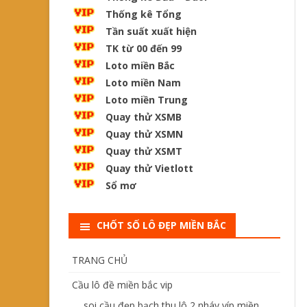
Thống kê Tổng
Tần suất xuất hiện
TK từ 00 đến 99
Loto miền Bắc
Loto miền Nam
Loto miền Trung
Quay thử XSMB
Quay thử XSMN
Quay thử XSMT
Quay thử Vietlott
Sổ mơ
CHỐT SỐ LÔ ĐẸP MIỀN BẮC
TRANG CHỦ
Cầu lô đề miền bắc vip
soi cầu đẹp bạch thu lô 2 nháy víp miền