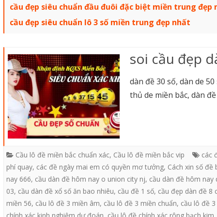
cầu đẹp siêu chuẩn đầu đuôi đặc biệt miền trung đẹp 
cầu đẹp siêu chuẩn lô 3 số miền trung đẹp nhất
soi cầu đẹp d
dàn đề 30 số, dàn de 50
thủ de miền bắc, dàn đề
Cầu lô đề miền bắc chuẩn xác
,
Cầu lô đề miền bắc vip
các 
phí quay
,
các đề ngày mai em có quyền mơ tưởng
,
Cách xin số đề 
nay 666
,
cầu dàn đề hôm nay o union city nj
,
cầu dàn đề hôm nay 
03
,
cầu dàn đề xổ số ăn bao nhiêu
,
cầu đề 1 số
,
cầu đẹp dàn đề 8 
miền 56
,
cầu lô đề 3 miền âm
,
cầu lô đề 3 miền chuẩn
,
cầu lô đề 3
chính xác kinh nghiệm dự đoán
,
cầu lô đề chính xác rông bạch kim