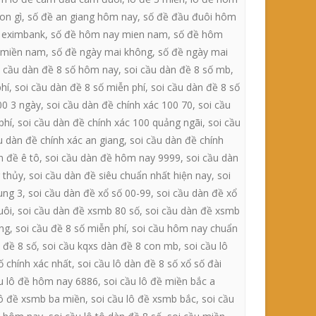
on gì
,
số đề an giang hôm nay
,
số đề đầu đuôi hôm
 eximbank
,
số đề hôm nay mien nam
,
số đề hôm
 miền nam
,
số đề ngày mai không
,
số đề ngày mai
i cầu dàn đề 8 số hôm nay
,
soi cầu dàn đề 8 số mb
,
hí
,
soi cầu dàn đề 8 số miễn phí
,
soi cầu dàn đề 8 số
00 3 ngày
,
soi cầu dàn đề chính xác 100 70
,
soi cầu
phí
,
soi cầu dàn đề chính xác 100 quảng ngãi
,
soi cầu
u dàn đề chính xác an giang
,
soi cầu dàn đề chính
n đề ê tô
,
soi cầu dàn đề hôm nay 9999
,
soi cầu dàn
 thủy
,
soi cầu dàn đề siêu chuẩn nhất hiện nay
,
soi
ung 3
,
soi cầu dàn đề xổ số 00-99
,
soi cầu dàn đề xổ
uôi
,
soi cầu dàn đề xsmb 80 số
,
soi cầu dàn đề xsmb
ng
,
soi cầu đề 8 số miễn phí
,
soi cầu hôm nay chuẩn
 đề 8 số
,
soi cầu kqxs dàn đề 8 con mb
,
soi cầu lô
ố chính xác nhất
,
soi cầu lô dàn đề 8 số xổ số đài
ầu lô đề hôm nay 6886
,
soi cầu lô đề miền bắc a
lô đề xsmb ba miền
,
soi cầu lô đề xsmb bắc
,
soi cầu