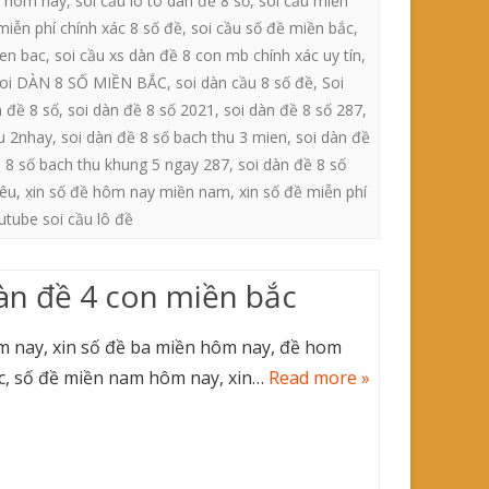
i hôm nay
,
soi cầu lô tô dàn đề 8 số
,
soi cầu miền
iễn phí chính xác 8 số đề
,
soi cầu số đề miền bắc
,
ien bac
,
soi cầu xs dàn đề 8 con mb chính xác uy tín
,
oi DÀN 8 SỐ MIỀN BẮC
,
soi dàn cầu 8 số đề
,
Soi
n đề 8 số
,
soi dàn đề 8 số 2021
,
soi dàn đề 8 số 287
,
hu 2nhay
,
soi dàn đề 8 số bach thu 3 mien
,
soi dàn đề
ề 8 số bach thu khung 5 ngay 287
,
soi dàn đề 8 số
iêu
,
xin số đề hôm nay miền nam
,
xin số đề miễn phí
utube soi cầu lô đề
àn đề 4 con miền bắc
ôm nay, xin số đề ba miền hôm nay, đề hom
ắc, số đề miền nam hôm nay, xin…
Read more »