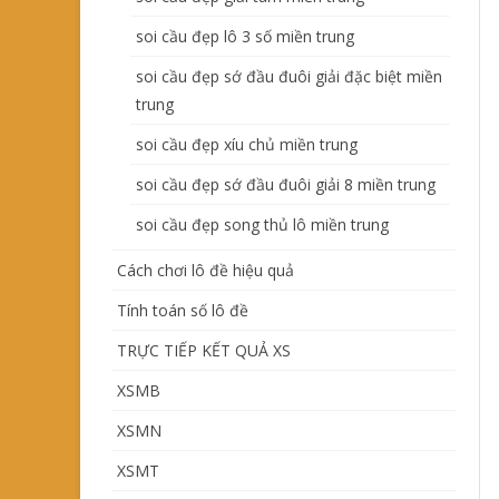
soi cầu đẹp lô 3 số miền trung
soi cầu đẹp sớ đầu đuôi giải đặc biệt miền
trung
soi cầu đẹp xíu chủ miền trung
soi cầu đẹp sớ đầu đuôi giải 8 miền trung
soi cầu đẹp song thủ lô miền trung
Cách chơi lô đề hiệu quả
Tính toán số lô đề
TRỰC TIẾP KẾT QUẢ XS
XSMB
XSMN
XSMT