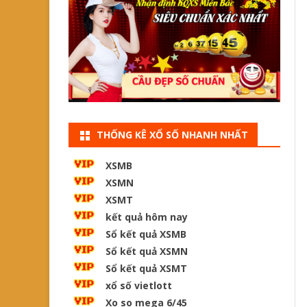
SOI CẦU ĐẸP DÀN ĐỀ 6 CON
MAX 3D
MIỀN BẮC
MAX 4D
SOI CẦU ĐẸP DÀN ĐỀ 8 CON
MIỀN BẮC
THỐNG KÊ
SOI CẦU ĐẸP DÀN ĐỀ 10 CO
MIỀN BẮC
THỐNG KÊ XỔ SỐ NHANH NHẤT
SOI CẦU ĐẸP DÀN LÔ 10 C
MIỀN BẮC
XSMB
SOI CẦU ĐẸP DÀN LÔ 4 CO
XSMN
MIỀN BẮC
XSMT
kết quả hôm nay
SOI CẦU ĐẸP DÀN LÔ 6 CO
Sổ kết quả XSMB
MIỀN BẮC
Sổ kết quả XSMN
Sổ kết quả XSMT
SOI CẦU ĐẸP DÀN LÔ 8 CO
xổ số vietlott
MIỀN BẮC
Xo so mega 6/45