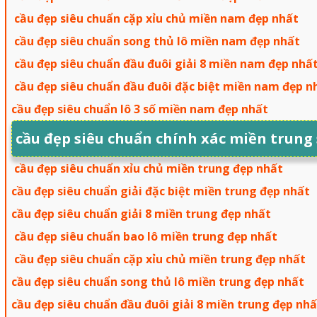
cầu đẹp siêu chuẩn cặp xỉu chủ miền nam đẹp nhất
cầu đẹp siêu chuẩn song thủ lô miền nam đẹp nhất
cầu đẹp siêu chuẩn đầu đuôi giải 8 miền nam đẹp nhấ
cầu đẹp siêu chuẩn đầu đuôi đặc biệt miền nam đẹp n
cầu đẹp siêu chuẩn lô 3 số miền nam đẹp nhất
cầu đẹp siêu chuẩn chính xác miền trung
cầu đẹp siêu chuẩn xỉu chủ miền trung đẹp nhất
cầu đẹp siêu chuẩn giải đặc biệt miền trung đẹp nhất
cầu đẹp siêu chuẩn giải 8 miền trung đẹp nhất
cầu đẹp siêu chuẩn bao lô miền trung đẹp nhất
cầu đẹp siêu chuẩn cặp xỉu chủ miền trung đẹp nhất
cầu đẹp siêu chuẩn song thủ lô miền trung đẹp nhất
cầu đẹp siêu chuẩn đầu đuôi giải 8 miền trung đẹp nhấ