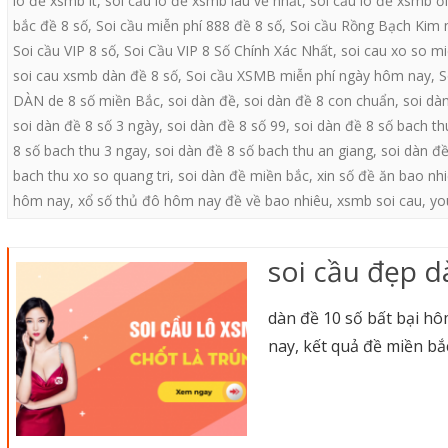
lô đề xsmb it
,
soi cầu lô đề xsmb lâu về nhất
,
soi cầu lô đề xsmb ơ
bắc đề 8 số
,
Soi cầu miễn phí 888 đề 8 số
,
Soi cầu Rồng Bạch Kim m
Soi cầu VIP 8 số
,
Soi Cầu VIP 8 Số Chính Xác Nhất
,
soi cau xo so m
soi cau xsmb dàn đề 8 số
,
Soi cầu XSMB miễn phí ngày hôm nay
,
S
DÀN de 8 số miền Bắc
,
soi dàn đề
,
soi dàn đề 8 con chuẩn
,
soi dà
soi dàn đề 8 số 3 ngày
,
soi dàn đề 8 số 99
,
soi dàn đề 8 số bach t
8 số bach thu 3 ngay
,
soi dàn đề 8 số bach thu an giang
,
soi dàn đ
bach thu xo so quang tri
,
soi dàn đề miền bắc
,
xin số đề ăn bao nh
hôm nay
,
xổ số thủ đô hôm nay đề về bao nhiêu
,
xsmb soi cau
,
yo
soi cầu đẹp d
dàn đề 10 số bất bại h
nay, kết quả đề miền b