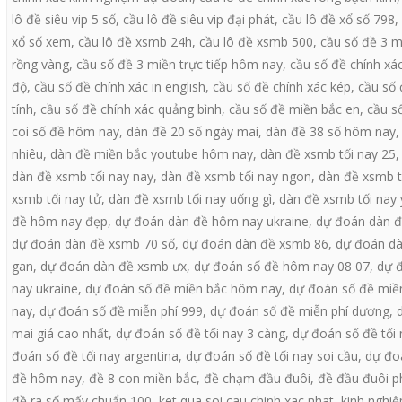
lô đề siêu vip 5 số
,
cầu lô đề siêu vip đại phát
,
cầu lô đề xổ số 798
,
xổ số xem
,
cầu lô đề xsmb 24h
,
cầu lô đề xsmb 500
,
cầu số đề 3 mi
rồng vàng
,
cầu số đề 3 miền trực tiếp hôm nay
,
cầu số đề chính xá
độ
,
cầu số đề chính xác in english
,
cầu số đề chính xác kép
,
cầu số 
tính
,
cầu số đề chính xác quảng bình
,
cầu số đề miền bắc en
,
cầu số
coi số đề hôm nay
,
dàn đề 20 số ngày mai
,
dàn đề 38 số hôm nay
nhiêu
,
dàn đề miền bắc youtube hôm nay
,
dàn đề xsmb tối nay 25
dàn đề xsmb tối nay nay
,
dàn đề xsmb tối nay ngon
,
dàn đề xsmb t
xsmb tối nay tử
,
dàn đề xsmb tối nay uống gì
,
dàn đề xsmb tối nay
đề hôm nay đẹp
,
dự đoán dàn đề hôm nay ukraine
,
dự đoán dàn đ
dự đoán dàn đề xsmb 70 số
,
dự đoán dàn đề xsmb 86
,
dự đoán dà
gan
,
dự đoán dàn đề xsmb ưx
,
dự đoán số đề hôm nay 08 07
,
dự 
nay ukraine
,
dự đoán số đề miền bắc hôm nay
,
dự đoán số đề mi
nay
,
dự đoán số đề miễn phí 999
,
dự đoán số đề miễn phí dương
,
mai giá cao nhất
,
dự đoán số đề tối nay 3 càng
,
dự đoán số đề tối 
đoán số đề tối nay argentina
,
dự đoán số đề tối nay soi cầu
,
dự đoá
đề hôm nay
,
đề 8 con miền bắc
,
đề chạm đầu đuôi
,
đề đầu đuôi p
đề ra số mấy chuẩn 100
,
ket qua soi cau chinh xac nhat
,
kinh nghi