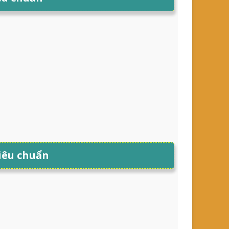
iêu chuẩn