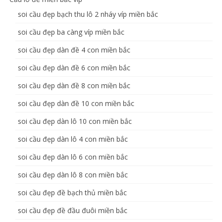
soi cầu đẹp bạch thu lô 2 nháy víp miền bắc
soi cầu đẹp ba càng víp miền bắc
soi cầu đẹp dàn đề 4 con miền bắc
soi cầu đẹp dàn đề 6 con miền bắc
soi cầu đẹp dàn đề 8 con miền bắc
soi cầu đẹp dàn đề 10 con miền bắc
soi cầu đẹp dàn lô 10 con miền bắc
soi cầu đẹp dàn lô 4 con miền bắc
soi cầu đẹp dàn lô 6 con miền bắc
soi cầu đẹp dàn lô 8 con miền bắc
soi cầu đẹp đề bạch thủ miền bắc
soi cầu đẹp đề đầu đuôi miền bắc