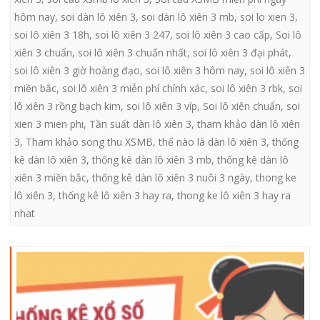
hôm nay
,
soi dàn lô xiên 3
,
soi dàn lô xiên 3 mb
,
soi lo xien 3
,
soi lô xiên 3 18h
,
soi lô xiên 3 247
,
soi lô xiên 3 cao cấp
,
Soi lô
xiên 3 chuẩn
,
soi lô xiên 3 chuẩn nhất
,
soi lô xiên 3 đại phát
,
soi lô xiên 3 giờ hoàng đạo
,
soi lô xiên 3 hôm nay
,
soi lô xiên 3
miền bắc
,
soi lô xiên 3 miễn phí chính xác
,
soi lô xiên 3 rbk
,
soi
lô xiên 3 rồng bạch kim
,
soi lô xiên 3 víp
,
Soi lô xiên chuẩn
,
soi
xien 3 mien phi
,
Tần suất dàn lô xiên 3
,
tham khảo dàn lô xiên
3
,
Tham khảo song thu XSMB
,
thế nào là dàn lô xiên 3
,
thống
kê dàn lô xiên 3
,
thống kê dàn lô xiên 3 mb
,
thống kê dàn lô
xiên 3 miền bắc
,
thống kê dàn lô xiên 3 nuôi 3 ngày
,
thong ke
lô xiên 3
,
thống kê lô xiên 3 hay ra
,
thong ke lô xiên 3 hay ra
nhat