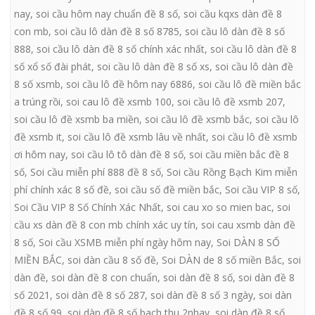
nay
,
soi cầu hôm nay chuẩn đề 8 số
,
soi cầu kqxs dàn đề 8
con mb
,
soi cầu lô dàn đề 8 số 8785
,
soi cầu lô dàn đề 8 số
888
,
soi cầu lô dàn đề 8 số chính xác nhất
,
soi cầu lô dàn đề 8
số xổ số đài phát
,
soi cầu lô dàn đề 8 số xs
,
soi cầu lô dàn đề
8 số xsmb
,
soi cầu lô đề hôm nay 6886
,
soi cầu lô đề miền bắc
a trúng rồi
,
soi cau lô đề xsmb 100
,
soi cầu lô đề xsmb 207
,
soi cầu lô đề xsmb ba miền
,
soi cầu lô đề xsmb bắc
,
soi cầu lô
đề xsmb it
,
soi cầu lô đề xsmb lâu về nhất
,
soi cầu lô đề xsmb
ơi hôm nay
,
soi cầu lô tô dàn đề 8 số
,
soi cầu miền bắc đề 8
số
,
Soi cầu miễn phí 888 đề 8 số
,
Soi cầu Rồng Bạch Kim miễn
phí chính xác 8 số đề
,
soi cầu số đề miền bắc
,
Soi cầu VIP 8 số
,
Soi Cầu VIP 8 Số Chính Xác Nhất
,
soi cau xo so mien bac
,
soi
cầu xs dàn đề 8 con mb chính xác uy tín
,
soi cau xsmb dàn đề
8 số
,
Soi cầu XSMB miễn phí ngày hôm nay
,
Soi DÀN 8 SỐ
MIỀN BẮC
,
soi dàn cầu 8 số đề
,
Soi DÀN de 8 số miền Bắc
,
soi
dàn đề
,
soi dàn đề 8 con chuẩn
,
soi dàn đề 8 số
,
soi dàn đề 8
số 2021
,
soi dàn đề 8 số 287
,
soi dàn đề 8 số 3 ngày
,
soi dàn
đề 8 số 99
,
soi dàn đề 8 số bach thu 2nhay
,
soi dàn đề 8 số