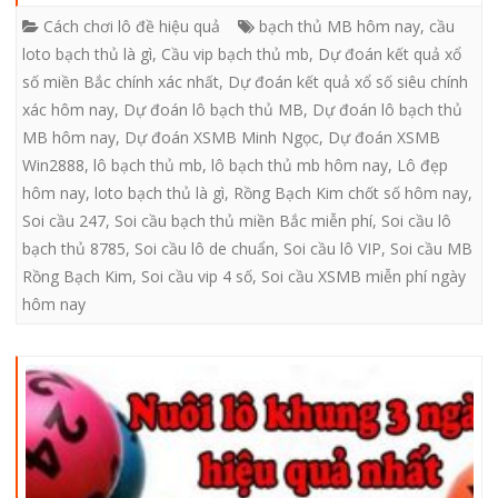
Cách chơi lô đề hiệu quả
bạch thủ MB hôm nay
,
cầu
loto bạch thủ là gì
,
Cầu vip bạch thủ mb
,
Dự đoán kết quả xổ
số miền Bắc chính xác nhất
,
Dự đoán kết quả xổ số siêu chính
xác hôm nay
,
Dự đoán lô bạch thủ MB
,
Dự đoán lô bạch thủ
MB hôm nay
,
Dự đoán XSMB Minh Ngọc
,
Dự đoán XSMB
Win2888
,
lô bạch thủ mb
,
lô bạch thủ mb hôm nay
,
Lô đẹp
hôm nay
,
loto bạch thủ là gì
,
Rồng Bạch Kim chốt số hôm nay
,
Soi cầu 247
,
Soi cầu bạch thủ miền Bắc miễn phí
,
Soi cầu lô
bạch thủ 8785
,
Soi cầu lô de chuẩn
,
Soi cầu lô VIP
,
Soi cầu MB
Rồng Bạch Kim
,
Soi cầu vip 4 số
,
Soi cầu XSMB miễn phí ngày
hôm nay