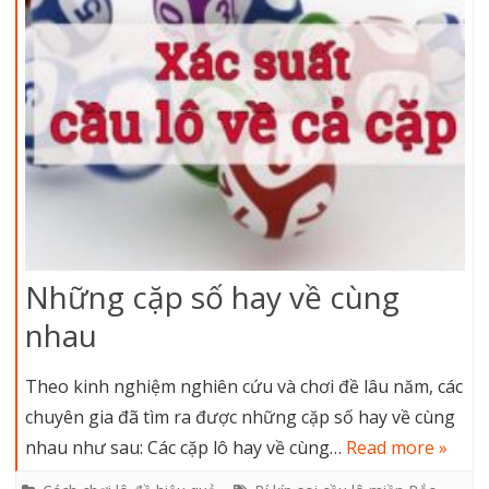
Những cặp số hay về cùng
nhau
Theo kinh nghiệm nghiên cứu và chơi đề lâu năm, các
chuyên gia đã tìm ra được những cặp số hay về cùng
nhau như sau: Các cặp lô hay về cùng…
Read more »