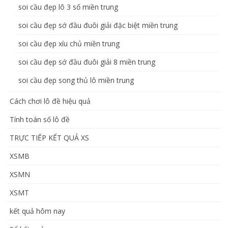
soi cầu đẹp lô 3 số miền trung
soi cầu đẹp sớ đầu đuôi giải đặc biệt miền trung
soi cầu đẹp xíu chủ miền trung
soi cầu đẹp sớ đầu đuôi giải 8 miền trung
soi cầu đẹp song thủ lô miền trung
Cách chơi lô đề hiệu quả
Tính toán số lô đề
TRỰC TIẾP KẾT QUẢ XS
XSMB
XSMN
XSMT
kết quả hôm nay