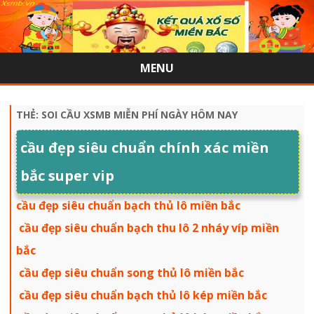
MENU
Skip
to
content
THẺ:
SOI CẦU XSMB MIỄN PHÍ NGÀY HÔM NAY
cầu đẹp siêu chuẩn chính xác miền
bắc super vip
cầu đẹp siêu chuẩn bạch thủ lô miền bắc
cầu đẹp siêu chuẩn bạch thu lô 2 nháy víp miền
bắc
cầu đẹp siêu chuẩn song thủ lô miền bắc
cầu đẹp siêu chuẩn bạch thủ lô kép miền bắc