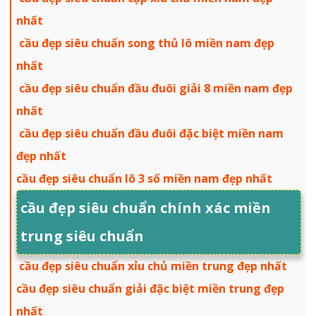
nhất
cầu đẹp siêu chuẩn song thủ lô miền nam đẹp
nhất
cầu đẹp siêu chuẩn đầu đuôi giải 8 miền nam đẹp
nhất
cầu đẹp siêu chuẩn đầu đuôi đặc biệt miền nam
đẹp nhất
cầu đẹp siêu chuẩn lô 3 số miền nam đẹp nhất
cầu đẹp siêu chuẩn chính xác miền
trung siêu chuẩn
cầu đẹp siêu chuẩn xỉu chủ miền trung đẹp nhất
cầu đẹp siêu chuẩn giải đặc biệt miền trung đẹp
nhất