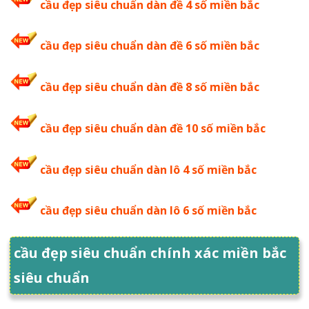
cầu đẹp siêu chuẩn dàn đề 4 số miền bắc
cầu đẹp siêu chuẩn dàn đề 6 số miền bắc
cầu đẹp siêu chuẩn dàn đề 8 số miền bắc
cầu đẹp siêu chuẩn dàn đề 10 số miền bắc
cầu đẹp siêu chuẩn dàn lô 4 số miền bắc
cầu đẹp siêu chuẩn dàn lô 6 số miền bắc
cầu đẹp siêu chuẩn chính xác miền bắc
siêu chuẩn