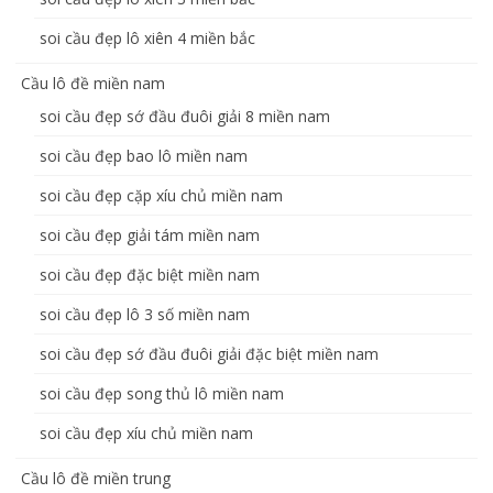
soi cầu đẹp lô xiên 4 miền bắc
Cầu lô đề miền nam
soi cầu đẹp sớ đầu đuôi giải 8 miền nam
soi cầu đẹp bao lô miền nam
soi cầu đẹp cặp xíu chủ miền nam
soi cầu đẹp giải tám miền nam
soi cầu đẹp đặc biệt miền nam
soi cầu đẹp lô 3 số miền nam
soi cầu đẹp sớ đầu đuôi giải đặc biệt miền nam
soi cầu đẹp song thủ lô miền nam
soi cầu đẹp xíu chủ miền nam
Cầu lô đề miền trung