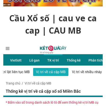
cặp
Cầu Xổ số | cau ve ca
(MB)
hôm
cap | CAU MB
nay