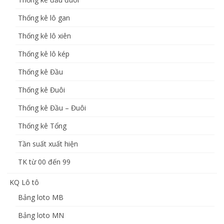
Thống kê lô gan
Thống kê lô xiên
Thống kê lô kép
Thống kê Đầu
Thống kê Đuôi
Thống kê Đầu – Đuôi
Thống kê Tổng
Tần suất xuất hiện
TK từ 00 đến 99
KQ Lô tô
Bảng loto MB
Bảng loto MN