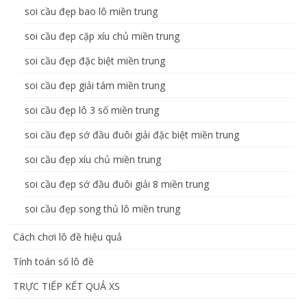
soi cầu đẹp bao lô miền trung
soi cầu đẹp cặp xíu chủ miền trung
soi cầu đẹp đặc biệt miền trung
soi cầu đẹp giải tám miền trung
soi cầu đẹp lô 3 số miền trung
soi cầu đẹp sớ đầu đuôi giải đặc biệt miền trung
soi cầu đẹp xíu chủ miền trung
soi cầu đẹp sớ đầu đuôi giải 8 miền trung
soi cầu đẹp song thủ lô miền trung
Cách chơi lô đề hiệu quả
Tính toán số lô đề
TRỰC TIẾP KẾT QUẢ XS