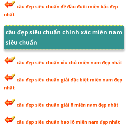
cầu đẹp siêu chuẩn đề đầu đuôi miền bắc đẹp
nhất
cầu đẹp siêu chuẩn chính xác miền nam
siêu chuẩn
cầu đẹp siêu chuẩn xỉu chủ miền nam đẹp nhất
cầu đẹp siêu chuẩn giải đặc biệt miền nam đẹp
nhất
cầu đẹp siêu chuẩn giải 8 miền nam đẹp nhất
cầu đẹp siêu chuẩn bao lô miền nam đẹp nhất