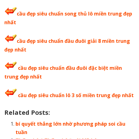
cầu đẹp siêu chuẩn song thủ lô miền trung đẹp
nhất
cầu đẹp siêu chuẩn đầu đuôi giải 8 miền trung
đẹp nhất
cầu đẹp siêu chuẩn đầu đuôi đặc biệt miền
trung đẹp nhất
cầu đẹp siêu chuẩn lô 3 số miền trung đẹp nhất
Related Posts:
bí quyết thắng lớn nhờ phương pháp soi cầu
tuần