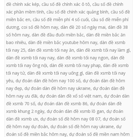
đề chính xác kép
,
cầu số đề chính xác ô tô
,
cầu số đề chính
xác phần mềm tính
,
cầu số đề chính xác quảng bình
,
cầu số đề
miền bắc en
,
cầu số đề miễn phí 4 số cuối
,
cầu số đề miễn phí
dương
,
coi số đề hôm nay
,
dàn đề 20 số ngày mai
,
dàn đề 38
số hôm nay
,
dàn đề đầu đuôi miền bắc
,
dàn đề miền bắc ăn
bao nhiêu
,
dàn đề miền bắc youtube hôm nay
,
dàn đề xsmb
tối nay 25
,
dàn đề xsmb tối nay ăn
,
dàn đề xsmb tối nay làm gì
,
dàn đề xsmb tối nay nay
,
dàn đề xsmb tối nay ngon
,
dàn đề
xsmb tối nay ông nội
,
dàn đề xsmb tối nay phap
,
dàn đề xsmb
tối nay tử
,
dàn đề xsmb tối nay uống gì
,
dàn đề xsmb tối nay
yêu
,
dự đoán dàn đề hôm nay 100 số
,
dự đoán dàn đề hôm
nay đẹp
,
dự đoán dàn đề hôm nay ukraine
,
dự đoán dàn đề
hôm nay ưu đãi
,
dự đoán dàn đề xổ số việt nam
,
dự đoán dàn
đề xsmb 70 số
,
dự đoán dàn đề xsmb 86
,
dự đoán dàn đề
xsmb khung 2 ngày
,
dự đoán dàn đề xsmb lô gan
,
dự đoán
dàn đề xsmb ưx
,
dự đoán số đề hôm nay 08 07
,
dự đoán số
đề hôm nay dự đoán
,
dự đoán số đề hôm nay ukraine
,
dự
đoán số đề miền bắc hôm nay
,
dự đoán số đề miền nam hôm