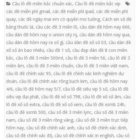
Cầu lô đề miền bắc chuẩn xác
,
Cầu lô đề miền bắc vip
các đề miễn phí gmail
,
các đề miễn phí ipad
,
các đề miễn phí
quay
,
các đề ngày mai em có quyền mơ tưởng
,
Cách xin số đề
bằng thuốc lá
,
cầu các đề 3 miền lô
,
cầu dàn đề hôm nay 666
,
cầu dàn đề hôm nay o union city nj
,
cầu dàn đề hôm nay qua
,
cầu dàn đề hôm nay ra số gì
,
cầu dàn đề xổ số 03
,
cầu dàn đề
xổ số ăn bao nhiêu
,
cầu đề 1 số
,
cầu đẹp dàn đề 8 con miền
bắc
,
cầu lô đề 3 miền 500ml
,
cầu lô đề 3 miền 56
,
cầu lô đề 3
miền âm
,
cầu lô đề 3 miền chuẩn
,
cầu lô đề 3 miền việt nam
,
cầu lô đề chính xác 95
,
cầu lô đề chính xác kinh nghiệm dự
đoán
,
cầu lô đề chính xác rông bạch kim
,
cầu lô đề hôm nay
4/6
,
cầu lô đề hôm nay 5/7
,
cầu lô đề siêu vip 5 số
,
cầu lô đề
siêu vip đại phát
,
cầu lô đề xổ số 798
,
cầu lô đề xổ số âm
,
cầu
lô đề xổ số extra
,
cầu lô đề xổ số xem
,
cầu lô đề xsmb 24h
,
cầu lô đề xsmb 500
,
cầu số đề 3 miền lyric
,
cầu số đề 3 miền
nam
,
cầu số đề 3 miền rồng vàng
,
cầu số đề 3 miền trực tiếp
hôm nay
,
cầu số đề chính xác anh
,
cầu số đề chính xác dịnh
,
cầu số đề chính xác độ
,
cầu số đề chính xác in english
,
cầu số