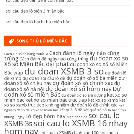
soi cầu đẹp dàn đề 8 con miền bắc
soi cầu đẹp lô xiên 3 miền bắc
soi cầu đẹp lô bạch thủ miền bắc
SONG THỦ LÔ MIỀN BẮC
Cách đánh lô ngày nào cũng
Cách xin số đề bằng thuốc lá
du doan xo so
trúng
Cách đánh đề ngày nào cũng trúng
Xổ số Miền Bắc dại phát
du doan xo so Xổ số Miền
du doan XSMB 3 so
Bắc wap
dự đoán lô
dự đoán xổ số ba miền
dự
đề xsmb
dự đoán soi cầu lô đề
dự đoán xổ số chính xác
đoán xổ số chiều nay
dự
dự đoán xổ số hôm nay
Dự
đoán xổ số hà nội
đoán xổ số miền Bắc
ket xo so
dự đoán xổ số âm dương
mien bac
ket xo so mien bac truc tiep
ket xo so xsmb
ket
xo so xsmb truc tiep
kinh nghiệm dự đoán lô đề chính xác
kinh
kết quả lô đề
kết quả xổ số
nghiệm đánh đề
kq xổ số miền bắc
lô bạch thủ
soi cau lo
Lô đẹp hôm nay
khung 3 ngày
Mẹo đánh đề
soi cau lo XSMB 16 nhay
XSMB 3s
hom nay
soi cau lo XSMB chinh xac 100
soi cau lo