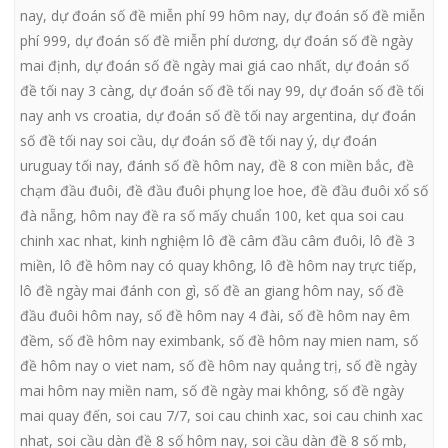
nay
,
dự đoán số đề miễn phí 99 hôm nay
,
dự đoán số đề miễn
phí 999
,
dự đoán số đề miễn phí dương
,
dự đoán số đề ngày
mai định
,
dự đoán số đề ngày mai giá cao nhất
,
dự đoán số
đề tối nay 3 càng
,
dự đoán số đề tối nay 99
,
dự đoán số đề tối
nay anh vs croatia
,
dự đoán số đề tối nay argentina
,
dự đoán
số đề tối nay soi cầu
,
dự đoán số đề tối nay ý
,
dự đoán
uruguay tối nay
,
đánh số đề hôm nay
,
đề 8 con miền bắc
,
đề
chạm đầu đuôi
,
đề đầu đuôi phụng loe hoe
,
đề đầu đuôi xổ số
đà nẵng
,
hôm nay đề ra số mấy chuẩn 100
,
ket qua soi cau
chinh xac nhat
,
kinh nghiệm lô đề câm đầu câm đuôi
,
lô đề 3
miền
,
lô đề hôm nay có quay không
,
lô đề hôm nay trực tiếp
,
lô đề ngày mai đánh con gì
,
số đề an giang hôm nay
,
số đề
đầu đuôi hôm nay
,
số đề hôm nay 4 đài
,
số đề hôm nay êm
đềm
,
số đề hôm nay eximbank
,
số đề hôm nay mien nam
,
số
đề hôm nay o viet nam
,
số đề hôm nay quảng trị
,
số đề ngày
mai hôm nay miền nam
,
số đề ngày mai không
,
số đề ngày
mai quay đến
,
soi cau 7/7
,
soi cau chinh xac
,
soi cau chinh xac
nhat
,
soi cầu dàn đề 8 số hôm nay
,
soi cầu dàn đề 8 số mb
,