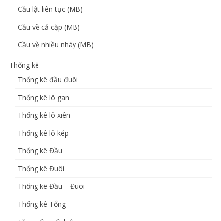
Cầu lật liên tục (MB)
Cầu về cả cặp (MB)
Cầu về nhiều nháy (MB)
Thống kê
Thống kê đầu đuôi
Thống kê lô gan
Thống kê lô xiên
Thống kê lô kép
Thống kê Đầu
Thống kê Đuôi
Thống kê Đầu – Đuôi
Thống kê Tổng