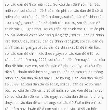
soi cầu dàn đề 8 số miền bắc
,
Soi cầu dàn đề 8 số miền Bắc
miễn phí
,
soi cầu dàn đề 8 số miễn phí
,
soi cầu dàn đề 8 số tô
miền bắc
,
soi cầu dàn đề âm dương
,
soi cầu dàn đề chính xác
100 3 ngày
,
soi cầu dàn đề chính xác 100 70
,
soi cầu dàn đề
chính xác 100 gan nhat
,
soi cầu dàn đề chính xác 100 miễn phí
,
soi cầu dàn đề chính xác 100 quảng ngãi
,
soi cầu dàn đề chính
xác 100 ưu đãi
,
soi cầu dàn đề chính xác 5p20
,
soi cầu dàn đề
chính xác an giang
,
soi cầu dàn đề chính xác lô đề miền bắc
,
soi cầu dàn đề chính xác theo ngày
,
soi cầu dàn đề ê tô
,
soi
cầu dàn đề hôm nay 9999
,
soi cầu dàn đề hôm nay ăn
,
soi cầu
dàn đề hôm nay em
,
soi cầu dàn đề phong thủy
,
soi cầu dàn
đề siêu chuẩn nhất hiện nay
,
soi cầu dàn đề siêu chuẩn thông
minh
,
soi cầu dàn đề tối nay 10 số khung 3
,
soi cầu dàn đề xổ
số 00-99
,
soi cầu dàn đề xổ số 50
,
soi cầu dàn đề xổ số miền
bắc
,
soi cầu dàn đề xsmb 20 số nuôi
,
soi cầu dàn đề xsmb 80
số
,
soi cầu dàn đề xsmb lâu ngày
,
soi cầu dàn đề xsmb phong
thuỷ
,
soi cầu dàn đề xsmb rong
,
soi cầu đề 8 số miễn phí
,
soi
cầu hôm nay chuẩn đề 8 con soi cau mb vip - 8 số vip hôm