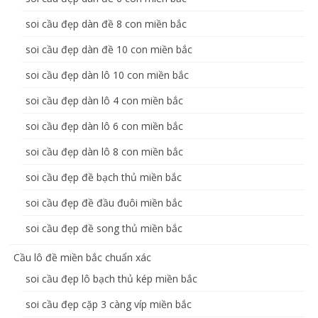
soi cầu đẹp dàn đề 8 con miền bắc
soi cầu đẹp dàn đề 10 con miền bắc
soi cầu đẹp dàn lô 10 con miền bắc
soi cầu đẹp dàn lô 4 con miền bắc
soi cầu đẹp dàn lô 6 con miền bắc
soi cầu đẹp dàn lô 8 con miền bắc
soi cầu đẹp đề bạch thủ miền bắc
soi cầu đẹp đề đầu đuôi miền bắc
soi cầu đẹp đề song thủ miền bắc
Cầu lô đề miền bắc chuẩn xác
soi cầu đẹp lô bạch thủ kép miền bắc
soi cầu đẹp cặp 3 càng víp miền bắc