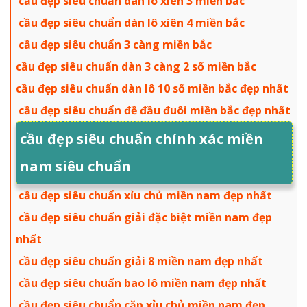
cầu đẹp siêu chuẩn dàn lô xiên 3 miền bắc
cầu đẹp siêu chuẩn dàn lô xiên 4 miền bắc
cầu đẹp siêu chuẩn 3 càng miền bắc
cầu đẹp siêu chuẩn dàn 3 càng 2 số miền bắc
cầu đẹp siêu chuẩn dàn lô 10 số miền bắc đẹp nhất
cầu đẹp siêu chuẩn đề đầu đuôi miền bắc đẹp nhất
cầu đẹp siêu chuẩn chính xác miền
nam siêu chuẩn
cầu đẹp siêu chuẩn xỉu chủ miền nam đẹp nhất
cầu đẹp siêu chuẩn giải đặc biệt miền nam đẹp
nhất
cầu đẹp siêu chuẩn giải 8 miền nam đẹp nhất
cầu đẹp siêu chuẩn bao lô miền nam đẹp nhất
cầu đẹp siêu chuẩn cặp xỉu chủ miền nam đẹp