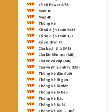
SOI CẦU ĐẸP ĐỀ BẠCH THỦ
xổ số Power 6/55
MIỀN BẮC
Max 3D
Max 4D
SOI CẦU ĐẸP ĐỀ ĐẦU ĐUÔI
Thống kê
MIỀN BẮC
Xổ số điện toán 6x36
SOI CẦU ĐẸP ĐỀ SONG THỦ
Xổ số điện toán 123
MIỀN BẮC
Xổ số thần tài
Cầu bạch thủ (MB)
Cầu lật liên tục (MB)
Cầu về cả cặp (MB)
Cầu về nhiều nháy (MB)
Thống kê đầu đuôi
Thống kê lô gan
Thống kê lô xiên
Thống kê lô kép
Thống kê Đầu
Thống kê Đuôi
Thống kê Đầu – Đuôi