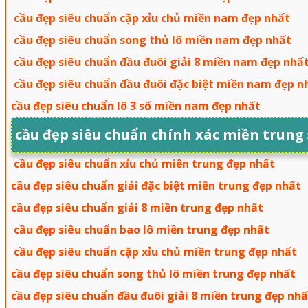
cầu đẹp siêu chuẩn cặp xỉu chủ miền nam đẹp nhất
cầu đẹp siêu chuẩn song thủ lô miền nam đẹp nhất
cầu đẹp siêu chuẩn đầu đuôi giải 8 miền nam đẹp nhấ
cầu đẹp siêu chuẩn đầu đuôi đặc biệt miền nam đẹp n
cầu đẹp siêu chuẩn lô 3 số miền nam đẹp nhất
cầu đẹp siêu chuẩn chính xác miền trung
cầu đẹp siêu chuẩn xỉu chủ miền trung đẹp nhất
cầu đẹp siêu chuẩn giải đặc biệt miền trung đẹp nhất
cầu đẹp siêu chuẩn giải 8 miền trung đẹp nhất
cầu đẹp siêu chuẩn bao lô miền trung đẹp nhất
cầu đẹp siêu chuẩn cặp xỉu chủ miền trung đẹp nhất
cầu đẹp siêu chuẩn song thủ lô miền trung đẹp nhất
cầu đẹp siêu chuẩn đầu đuôi giải 8 miền trung đẹp nhấ