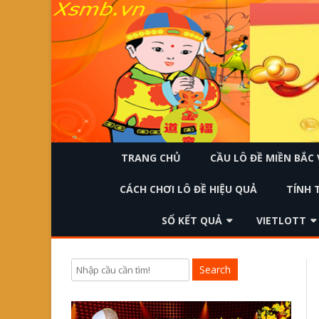
TRANG CHỦ
CẦU LÔ ĐỀ MIỀN BẮC 
CÁCH CHƠI LÔ ĐỀ HIỆU QUẢ
SOI CẦU ĐẸP BẠCH THU LÔ
TÍNH 
NHÁY VÍP MIỀN BẮC
SỔ KẾT QUẢ
VIETLOTT
SOI CẦU ĐẸP BA CÀNG VÍP 
SỔ KẾT QUẢ XSMB
BẮC
XỔ SỐ VIETLOT
Search
SỔ KẾT QUẢ XSMN
SOI CẦU ĐẸP DÀN ĐỀ 4 CON
XO SO MEGA 6/
MIỀN BẮC
SỔ KẾT QUẢ XSMT
XỔ SỐ POWER 6