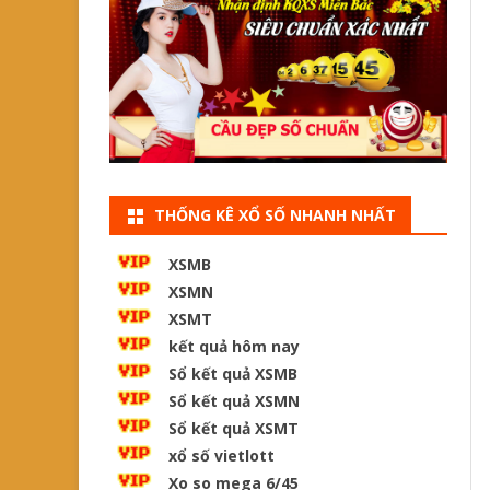
SOI CẦU ĐẸP DÀN ĐỀ 6 CON
MAX 3D
MIỀN BẮC
MAX 4D
SOI CẦU ĐẸP DÀN ĐỀ 8 CON
MIỀN BẮC
THỐNG KÊ
SOI CẦU ĐẸP DÀN ĐỀ 10 CO
MIỀN BẮC
THỐNG KÊ XỔ SỐ NHANH NHẤT
SOI CẦU ĐẸP DÀN LÔ 10 C
MIỀN BẮC
XSMB
SOI CẦU ĐẸP DÀN LÔ 4 CO
XSMN
MIỀN BẮC
XSMT
kết quả hôm nay
SOI CẦU ĐẸP DÀN LÔ 6 CO
Sổ kết quả XSMB
MIỀN BẮC
Sổ kết quả XSMN
Sổ kết quả XSMT
SOI CẦU ĐẸP DÀN LÔ 8 CO
xổ số vietlott
MIỀN BẮC
Xo so mega 6/45