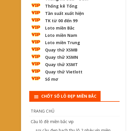
Thống kê Tổng
Tần suất xuất hiện
TK từ 00 đến 99
Loto miền Bắc
Loto miền Nam
Loto miền Trung
Quay thử XSMB
Quay thử XSMN
Quay thử XSMT
Quay thử Vietlott
Sổ mơ
CHỐT SỐ LÔ ĐẸP MIỀN BẮC
TRANG CHỦ
Cầu lô đề miền bắc vip
soi cầu đẹp bạch thu lô 2 nháy víp miền