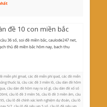
nhất
àn đề 10 con miền bắc
 cầu 36 số, soi đề miền bắc, caulode247 net,
bạch thủ đề miền bắc hôm nay, bach thu
đề miễn phí gmail
,
các đề miễn phí ipad
,
các đề miễn
bằng thuốc lá
,
cầu các đề 3 miền lô
,
cầu dàn đề hôm
qua
,
cầu dàn đề hôm nay ra số gì
,
cầu dàn đề xổ số
500ml
,
cầu lô đề 3 miền 56
,
cầu lô đề 3 miền âm
,
cầu
 95
,
cầu lô đề chính xác kinh nghiệm dự đoán
,
cầu lô
 nay 5/7
,
cầu lô đề siêu vip 5 số
,
cầu lô đề siêu vip