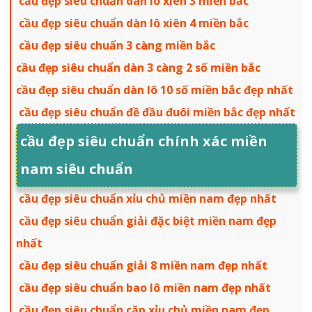
cầu đẹp siêu chuẩn dàn lô xiên 3 miền bắc
cầu đẹp siêu chuẩn dàn lô xiên 4 miền bắc
cầu đẹp siêu chuẩn 3 càng miền bắc
cầu đẹp siêu chuẩn dàn 3 càng 2 số miền bắc
cầu đẹp siêu chuẩn dàn lô 10 số miền bắc đẹp nhất
cầu đẹp siêu chuẩn đề đầu đuôi miền bắc đẹp nhất
cầu đẹp siêu chuẩn chính xác miền
nam siêu chuẩn
cầu đẹp siêu chuẩn xỉu chủ miền nam đẹp nhất
cầu đẹp siêu chuẩn giải đặc biệt miền nam đẹp
nhất
cầu đẹp siêu chuẩn giải 8 miền nam đẹp nhất
cầu đẹp siêu chuẩn bao lô miền nam đẹp nhất
cầu đẹp siêu chuẩn cặp xỉu chủ miền nam đẹp