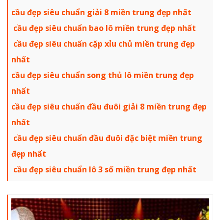
cầu đẹp siêu chuẩn giải 8 miền trung đẹp nhất
cầu đẹp siêu chuẩn bao lô miền trung đẹp nhất
cầu đẹp siêu chuẩn cặp xỉu chủ miền trung đẹp
nhất
cầu đẹp siêu chuẩn song thủ lô miền trung đẹp
nhất
cầu đẹp siêu chuẩn đầu đuôi giải 8 miền trung đẹp
nhất
cầu đẹp siêu chuẩn đầu đuôi đặc biệt miền trung
đẹp nhất
cầu đẹp siêu chuẩn lô 3 số miền trung đẹp nhất