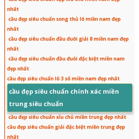
nhất
cầu đẹp siêu chuẩn song thủ lô miền nam đẹp
nhất
cầu đẹp siêu chuẩn đầu đuôi giải 8 miền nam đẹp
nhất
cầu đẹp siêu chuẩn đầu đuôi đặc biệt miền nam
đẹp nhất
cầu đẹp siêu chuẩn lô 3 số miền nam đẹp nhất
cầu đẹp siêu chuẩn chính xác miền
trung siêu chuẩn
cầu đẹp siêu chuẩn xỉu chủ miền trung đẹp nhất
cầu đẹp siêu chuẩn giải đặc biệt miền trung đẹp
nhất