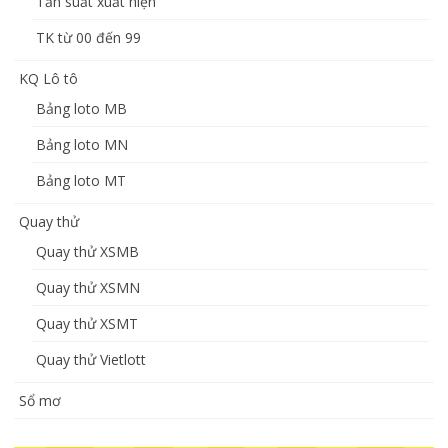
Tần suất xuất hiện
TK từ 00 đến 99
KQ Lô tô
Bảng loto MB
Bảng loto MN
Bảng loto MT
Quay thử
Quay thử XSMB
Quay thử XSMN
Quay thử XSMT
Quay thử Vietlott
Sổ mơ