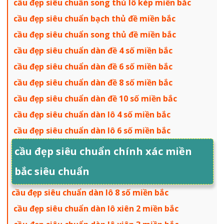
cầu đẹp siêu chuẩn song thủ lô kép miền bắc
cầu đẹp siêu chuẩn bạch thủ đề miền bắc
cầu đẹp siêu chuẩn song thủ đề miền bắc
cầu đẹp siêu chuẩn dàn đề 4 số miền bắc
cầu đẹp siêu chuẩn dàn đề 6 số miền bắc
cầu đẹp siêu chuẩn dàn đề 8 số miền bắc
cầu đẹp siêu chuẩn dàn đề 10 số miền bắc
cầu đẹp siêu chuẩn dàn lô 4 số miền bắc
cầu đẹp siêu chuẩn dàn lô 6 số miền bắc
cầu đẹp siêu chuẩn chính xác miền
bắc siêu chuẩn
cầu đẹp siêu chuẩn dàn lô 8 số miền bắc
cầu đẹp siêu chuẩn dàn lô xiên 2 miền bắc