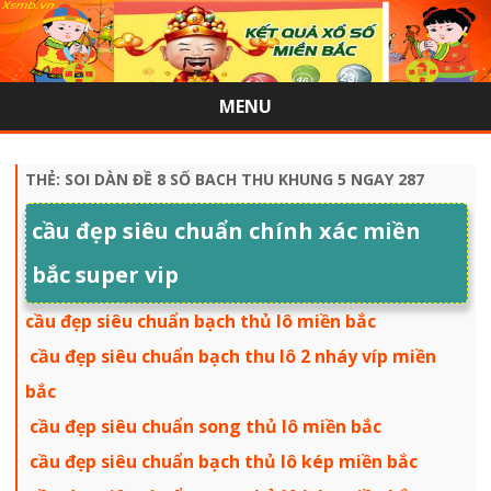
MENU
Skip
to
content
THẺ:
SOI DÀN ĐỀ 8 SỐ BACH THU KHUNG 5 NGAY 287
cầu đẹp siêu chuẩn chính xác miền
bắc super vip
cầu đẹp siêu chuẩn bạch thủ lô miền bắc
cầu đẹp siêu chuẩn bạch thu lô 2 nháy víp miền
bắc
cầu đẹp siêu chuẩn song thủ lô miền bắc
cầu đẹp siêu chuẩn bạch thủ lô kép miền bắc