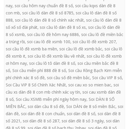
nay
,
soi cầu hôm nay chuẩn đề 8 số
,
soi cầu kqxs dàn đề 8
con mb
,
soi cầu lô dàn đề 8 số 8785
,
soi cầu lô dàn đề 8 số
888
,
soi cầu lô dàn đề 8 số chính xác nhất
,
soi cầu lô dàn đề 8
số xổ số đài phát
,
soi cầu lô dàn đề 8 số xs
,
soi cầu lô dàn đề
8 số xsmb
,
soi cầu lô đề hôm nay 6886
,
soi cầu lô đề miền bắc
a trúng rồi
,
soi cau lô đề xsmb 100
,
soi cầu lô đề xsmb 207
,
soi cầu lô đề xsmb ba miền
,
soi cầu lô đề xsmb bắc
,
soi cầu lô
đề xsmb it
,
soi cầu lô đề xsmb lâu về nhất
,
soi cầu lô đề xsmb
ơi hôm nay
,
soi cầu lô tô dàn đề 8 số
,
soi cầu miền bắc đề 8
số
,
Soi cầu miễn phí 888 đề 8 số
,
Soi cầu Rồng Bạch Kim miễn
phí chính xác 8 số đề
,
soi cầu số đề miền bắc
,
Soi cầu VIP 8 số
,
Soi Cầu VIP 8 Số Chính Xác Nhất
,
soi cau xo so mien bac
,
soi
cầu xs dàn đề 8 con mb chính xác uy tín
,
soi cau xsmb dàn đề
8 số
,
Soi cầu XSMB miễn phí ngày hôm nay
,
Soi DÀN 8 SỐ
MIỀN BẮC
,
soi dàn cầu 8 số đề
,
Soi DÀN de 8 số miền Bắc
,
soi
dàn đề
,
soi dàn đề 8 con chuẩn
,
soi dàn đề 8 số
,
soi dàn đề 8
số 2021
,
soi dàn đề 8 số 287
,
soi dàn đề 8 số 3 ngày
,
soi dàn
đề 8 số 99
,
soi dàn đề 8 số bach thu 2nhay
,
soi dàn đề 8 số