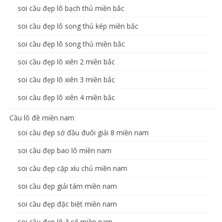
soi cầu đẹp lô bạch thủ miền bắc
soi cầu đẹp lô song thủ kép miền bắc
soi cầu đẹp lô song thủ miền bắc
soi cầu đẹp lô xiên 2 miền bắc
soi cầu đẹp lô xiên 3 miền bắc
soi cầu đẹp lô xiên 4 miền bắc
Cầu lô đề miền nam
soi cầu đẹp sớ đầu đuôi giải 8 miền nam
soi cầu đẹp bao lô miền nam
soi cầu đẹp cặp xíu chủ miền nam
soi cầu đẹp giải tám miền nam
soi cầu đẹp đặc biệt miền nam
soi cầu đẹp lô 3 số miền nam