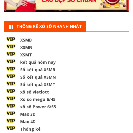
THỐNG KÊ XỔ SỐ NHANH NHẤT
XSMB
XSMN
XSMT
kết quả hôm nay
Sổ kết quả XSMB
Sổ kết quả XSMN
Sổ kết quả XSMT
xổ số vietlott
Xo so mega 6/45
xổ số Power 6/55
Max 3D
Max 4D
Thống kê