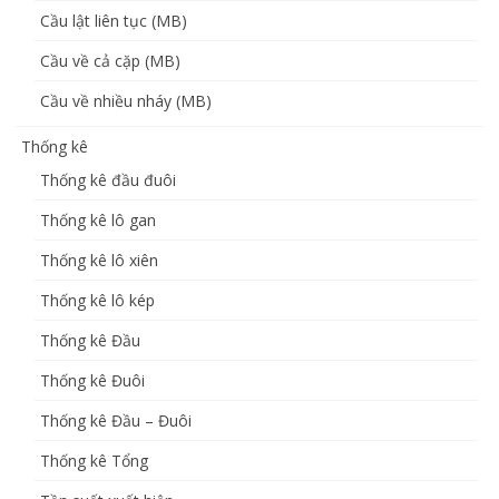
Cầu lật liên tục (MB)
Cầu về cả cặp (MB)
Cầu về nhiều nháy (MB)
Thống kê
Thống kê đầu đuôi
Thống kê lô gan
Thống kê lô xiên
Thống kê lô kép
Thống kê Đầu
Thống kê Đuôi
Thống kê Đầu – Đuôi
Thống kê Tổng