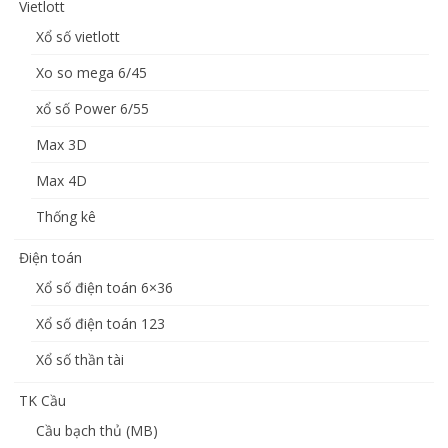
Vietlott
Xổ số vietlott
Xo so mega 6/45
xổ số Power 6/55
Max 3D
Max 4D
Thống kê
Điện toán
Xổ số điện toán 6×36
Xổ số điện toán 123
Xổ số thần tài
TK Cầu
Cầu bạch thủ (MB)