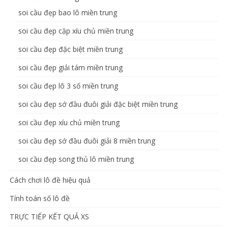
soi cầu đẹp bao lô miền trung
soi cầu đẹp cặp xíu chủ miền trung
soi cầu đẹp đặc biệt miền trung
soi cầu đẹp giải tám miền trung
soi cầu đẹp lô 3 số miền trung
soi cầu đẹp sớ đầu đuôi giải đặc biệt miền trung
soi cầu đẹp xíu chủ miền trung
soi cầu đẹp sớ đầu đuôi giải 8 miền trung
soi cầu đẹp song thủ lô miền trung
Cách chơi lô đề hiệu quả
Tính toán số lô đề
TRỰC TIẾP KẾT QUẢ XS