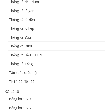
Thống kê đầu đuôi
Thống kê lô gan
Thống kê lô xiên
Thống kê lô kép
Thống kê Đầu
Thống kê Đuôi
Thống kê Đầu – Đuôi
Thống kê Tổng
Tần suất xuất hiện
TK từ 00 đến 99
KQ Lô tô
Bảng loto MB
Bảng loto MN