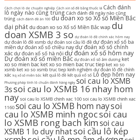
Cách đánh
Cách chơi lô de chuyên nghiệp
Cách xin số đề bằng thuốc lá
lô ngày nào cũng trúng
Cách đánh đề ngày nào cũng
du doan xo so Xổ số Miền Bắc
trúng
cách đánh đề ăn 100
du
dại phát
du doan xo so Xổ số Miền Bắc wap
doan XSMB 3 so
dự đoán lô đề chính xác hôm nay
dự đoán xổ số ba
dự đoán lô đề xsmb
dự đoán soi cầu lô đề
dự đoán xổ số chính
miền
dự đoán xổ số chiều nay
dự đoán xổ số hôm nay
xác
dự đoán xổ số hà nội
Dự đoán xổ số miền Bắc
ket
dự đoán xổ số âm dương
xo so mien bac
ket xo so mien bac truc tiep
ket xo so
xsmb
ket xo so xsmb truc tiep
kinh nghiệm dự đoán lô đề chính
Lô đẹp hôm nay
xác
kết quả lô đề
kết quả xổ số
kq xổ số miền bắc
soi cau lo XSMB
Phương pháp tính lô chuẩn đánh hàng ngày
soi cau lo XSMB 16 nhay hom
3s
nay
soi cau lo XSMB chinh xac 100
soi cau lo XSMB chinh xac
soi
soi cau lo XSMB hom nay
1160
soi cau
cau lo XSMB minh ngoc
lo XSMB rong bach kim
soi cau
soi cầu lô kép
XSMB 1 lo duy nhat
xsmb
soi cầu lô mn âm dương