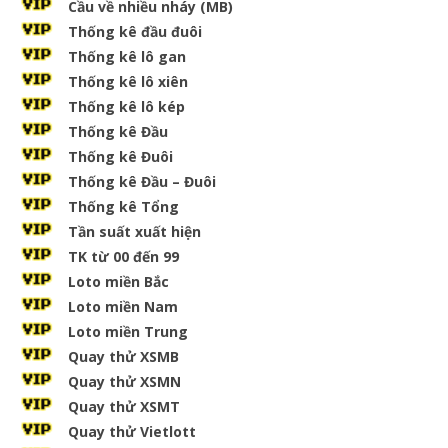
Cầu về nhiều nháy (MB)
Thống kê đầu đuôi
Thống kê lô gan
Thống kê lô xiên
Thống kê lô kép
Thống kê Đầu
Thống kê Đuôi
Thống kê Đầu – Đuôi
Thống kê Tổng
Tần suất xuất hiện
TK từ 00 đến 99
Loto miền Bắc
Loto miền Nam
Loto miền Trung
Quay thử XSMB
Quay thử XSMN
Quay thử XSMT
Quay thử Vietlott