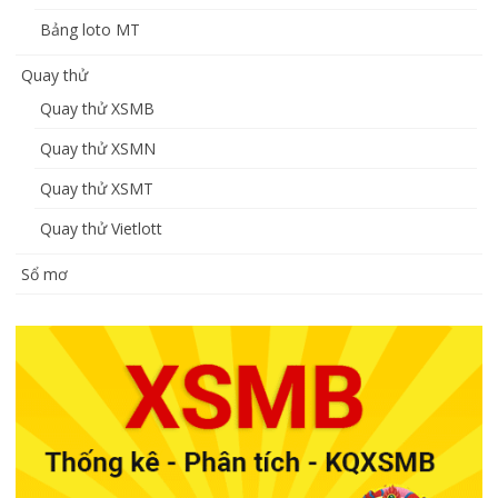
Bảng loto MT
Quay thử
Quay thử XSMB
Quay thử XSMN
Quay thử XSMT
Quay thử Vietlott
Sổ mơ