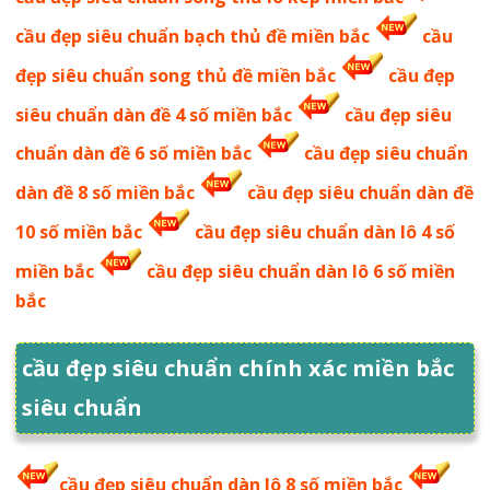
cầu đẹp siêu chuẩn bạch thủ đề miền bắc
cầu
đẹp siêu chuẩn song thủ đề miền bắc
cầu đẹp
siêu chuẩn dàn đề 4 số miền bắc
cầu đẹp siêu
chuẩn dàn đề 6 số miền bắc
cầu đẹp siêu chuẩn
dàn đề 8 số miền bắc
cầu đẹp siêu chuẩn dàn đề
10 số miền bắc
cầu đẹp siêu chuẩn dàn lô 4 số
miền bắc
cầu đẹp siêu chuẩn dàn lô 6 số miền
bắc
cầu đẹp siêu chuẩn chính xác miền bắc
siêu chuẩn
cầu đẹp siêu chuẩn dàn lô 8 số miền bắc