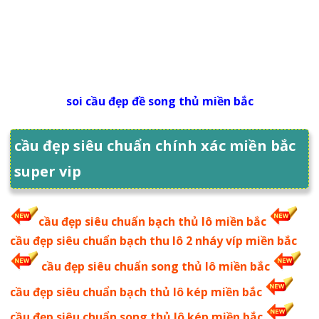
soi cầu đẹp đề song thủ miền bắc
cầu đẹp siêu chuẩn chính xác miền bắc
super vip
cầu đẹp siêu chuẩn bạch thủ lô miền bắc
cầu đẹp siêu chuẩn bạch thu lô 2 nháy víp miền bắc
cầu đẹp siêu chuẩn song thủ lô miền bắc
cầu đẹp siêu chuẩn bạch thủ lô kép miền bắc
cầu đẹp siêu chuẩn song thủ lô kép miền bắc