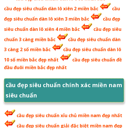
cầu đẹp siêu chuẩn dàn lô xiên 2 miền bắc
cầu
đẹp siêu chuẩn dàn lô xiên 3 miền bắc
cầu đẹp
siêu chuẩn dàn lô xiên 4 miền bắc
cầu đẹp siêu
chuẩn 3 càng miền bắc
cầu đẹp siêu chuẩn dàn
3 càng 2 số miền bắc
cầu đẹp siêu chuẩn dàn lô
10 số miền bắc đẹp nhất
cầu đẹp siêu chuẩn đề
đầu đuôi miền bắc đẹp nhất
cầu đẹp siêu chuẩn chính xác miền nam
siêu chuẩn
cầu đẹp siêu chuẩn xỉu chủ miền nam đẹp nhất
cầu đẹp siêu chuẩn giải đặc biệt miền nam đẹp