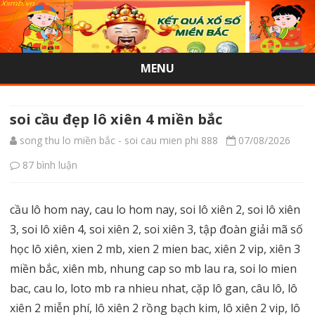
MENU
Skip
to
content
soi cầu đẹp lô xiên 4 miền bắc
song thu lo miền bắc - soi cau mien phi 888
07/08/2026
ở
87 bình luận
soi
cầu lô hom nay, cau lo hom nay, soi lô xiên 2, soi lô xiên
cầu
3, soi lô xiên 4, soi xiên 2, soi xiên 3, tập đoàn giải mã số
đẹp
học lô xiên, xien 2 mb, xien 2 mien bac, xiên 2 vip, xiên 3
lô
miền bắc, xiên mb, nhung cap so mb lau ra, soi lo mien
bac, cau lo, loto mb ra nhieu nhat, cặp lô gan, câu lô, lô
xiên
xiên 2 miễn phí, lô xiên 2 rồng bạch kim, lô xiên 2 vip, lô
4