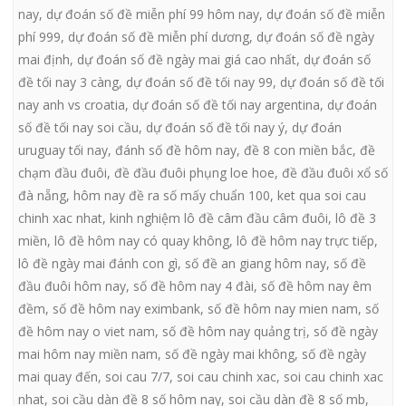
nay
,
dự đoán số đề miễn phí 99 hôm nay
,
dự đoán số đề miễn
phí 999
,
dự đoán số đề miễn phí dương
,
dự đoán số đề ngày
mai định
,
dự đoán số đề ngày mai giá cao nhất
,
dự đoán số
đề tối nay 3 càng
,
dự đoán số đề tối nay 99
,
dự đoán số đề tối
nay anh vs croatia
,
dự đoán số đề tối nay argentina
,
dự đoán
số đề tối nay soi cầu
,
dự đoán số đề tối nay ý
,
dự đoán
uruguay tối nay
,
đánh số đề hôm nay
,
đề 8 con miền bắc
,
đề
chạm đầu đuôi
,
đề đầu đuôi phụng loe hoe
,
đề đầu đuôi xổ số
đà nẵng
,
hôm nay đề ra số mấy chuẩn 100
,
ket qua soi cau
chinh xac nhat
,
kinh nghiệm lô đề câm đầu câm đuôi
,
lô đề 3
miền
,
lô đề hôm nay có quay không
,
lô đề hôm nay trực tiếp
,
lô đề ngày mai đánh con gì
,
số đề an giang hôm nay
,
số đề
đầu đuôi hôm nay
,
số đề hôm nay 4 đài
,
số đề hôm nay êm
đềm
,
số đề hôm nay eximbank
,
số đề hôm nay mien nam
,
số
đề hôm nay o viet nam
,
số đề hôm nay quảng trị
,
số đề ngày
mai hôm nay miền nam
,
số đề ngày mai không
,
số đề ngày
mai quay đến
,
soi cau 7/7
,
soi cau chinh xac
,
soi cau chinh xac
nhat
,
soi cầu dàn đề 8 số hôm nay
,
soi cầu dàn đề 8 số mb
,