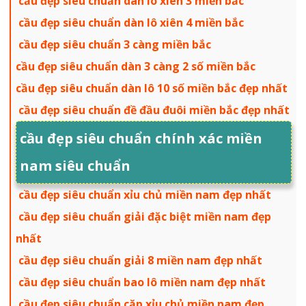
cầu đẹp siêu chuẩn dàn lô xiên 3 miền bắc
cầu đẹp siêu chuẩn dàn lô xiên 4 miền bắc
cầu đẹp siêu chuẩn 3 càng miền bắc
cầu đẹp siêu chuẩn dàn 3 càng 2 số miền bắc
cầu đẹp siêu chuẩn dàn lô 10 số miền bắc đẹp nhất
cầu đẹp siêu chuẩn đề đầu đuôi miền bắc đẹp nhất
cầu đẹp siêu chuẩn chính xác miền
nam siêu chuẩn
cầu đẹp siêu chuẩn xỉu chủ miền nam đẹp nhất
cầu đẹp siêu chuẩn giải đặc biệt miền nam đẹp
nhất
cầu đẹp siêu chuẩn giải 8 miền nam đẹp nhất
cầu đẹp siêu chuẩn bao lô miền nam đẹp nhất
cầu đẹp siêu chuẩn cặp xỉu chủ miền nam đẹp