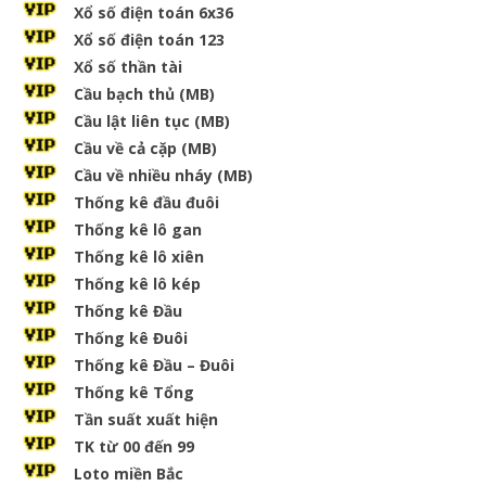
Xổ số điện toán 6x36
Xổ số điện toán 123
Xổ số thần tài
Cầu bạch thủ (MB)
Cầu lật liên tục (MB)
Cầu về cả cặp (MB)
Cầu về nhiều nháy (MB)
Thống kê đầu đuôi
Thống kê lô gan
Thống kê lô xiên
Thống kê lô kép
Thống kê Đầu
Thống kê Đuôi
Thống kê Đầu – Đuôi
Thống kê Tổng
Tần suất xuất hiện
TK từ 00 đến 99
Loto miền Bắc