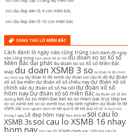
soi cầu đẹp cặp 3 càng víp miền bắc
soi cầu đẹp dàn lô 4 con miền bắc
soi cầu đẹp dàn lô 10 con miền bắc
SONG THỦ LÔ MIỀN BẮC
Cách đánh lô ngày nào cũng trúng
Cách đánh đề ngày
du doan xo so Xổ số
nào cũng trúng
cách đánh đề ăn 100
Miền Bắc dại phát
du doan xo so Xổ số Miền Bắc
du doan XSMB 3 so
wap
dự đoán lô đề chính
dự đoán
dự đoán lô đề xsmb
dự đoán soi cầu lô đề
xác hôm nay
dự đoán xổ số
xổ số ba miền
dự đoán xổ số chiều nay
dự đoán xổ số
chính xác
dự đoán xổ số hà nội
hôm nay
Dự đoán xổ số miền Bắc
dự đoán xổ số âm
ket xo so mien bac
ket xo so mien bac truc tiep
ket
dương
xo so xsmb
ket xo so xsmb truc tiep
kinh nghiệm dự đoán lô đề
chính xác
kết quả lô đề
kết quả xổ số
kinh nghiệm đánh đề
lô bạch thủ
soi cau lo
Lô đẹp hôm nay
khung 3 ngày
Mẹo đánh đề
soi cau lo XSMB 16 nhay
XSMB 3s
hom nay
soi cau lo XSMB chinh xac 100
soi cau lo