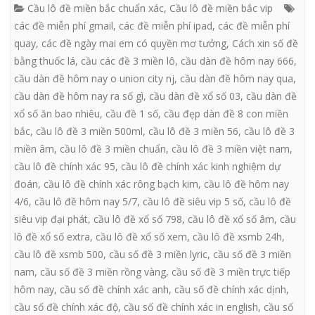
Cầu lô đề miền bắc chuẩn xác
,
Cầu lô đề miền bắc vip
các đề miễn phí gmail
,
các đề miễn phí ipad
,
các đề miễn phí
quay
,
các đề ngày mai em có quyền mơ tưởng
,
Cách xin số đề
bằng thuốc lá
,
cầu các đề 3 miền lô
,
cầu dàn đề hôm nay 666
,
cầu dàn đề hôm nay o union city nj
,
cầu dàn đề hôm nay qua
,
cầu dàn đề hôm nay ra số gì
,
cầu dàn đề xổ số 03
,
cầu dàn đề
xổ số ăn bao nhiêu
,
cầu đề 1 số
,
cầu đẹp dàn đề 8 con miền
bắc
,
cầu lô đề 3 miền 500ml
,
cầu lô đề 3 miền 56
,
cầu lô đề 3
miền âm
,
cầu lô đề 3 miền chuẩn
,
cầu lô đề 3 miền việt nam
,
cầu lô đề chính xác 95
,
cầu lô đề chính xác kinh nghiệm dự
đoán
,
cầu lô đề chính xác rông bạch kim
,
cầu lô đề hôm nay
4/6
,
cầu lô đề hôm nay 5/7
,
cầu lô đề siêu vip 5 số
,
cầu lô đề
siêu vip đại phát
,
cầu lô đề xổ số 798
,
cầu lô đề xổ số âm
,
cầu
lô đề xổ số extra
,
cầu lô đề xổ số xem
,
cầu lô đề xsmb 24h
,
cầu lô đề xsmb 500
,
cầu số đề 3 miền lyric
,
cầu số đề 3 miền
nam
,
cầu số đề 3 miền rồng vàng
,
cầu số đề 3 miền trực tiếp
hôm nay
,
cầu số đề chính xác anh
,
cầu số đề chính xác dịnh
,
cầu số đề chính xác độ
,
cầu số đề chính xác in english
,
cầu số