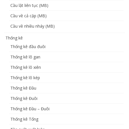
Cầu lật liên tục (MB)
Cầu về cả cặp (MB)
Cầu về nhiều nháy (MB)
Thống kê
Thống kê đầu đuôi
Thống kê lô gan
Thống kê lô xiên
Thống kê lô kép
Thống kê Đầu
Thống kê Đuôi
Thống kê Đầu – Đuôi
Thống kê Tổng