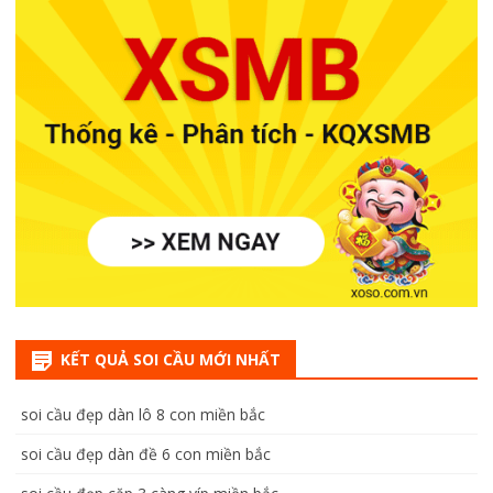
KẾT QUẢ SOI CẦU MỚI NHẤT
soi cầu đẹp dàn lô 8 con miền bắc
soi cầu đẹp dàn đề 6 con miền bắc