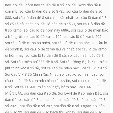
nay
,
soi cầu hôm nay chuẩn đề 8 số
,
soi cầu kqxs dàn đề 8
con mb
,
soi cầu lô dàn đề 8 số 8785
,
soi cầu lô dàn đề 8 số
888
,
soi cầu lô dàn đề 8 số chính xác nhất
,
soi cầu lô dàn đề 8
số xổ số đài phát
,
soi cầu lô dàn đề 8 số xs
,
soi cầu lô dàn đề
8 số xsmb
,
soi cầu lô đề hôm nay 6886
,
soi cầu lô đề miền bắc
a trúng rồi
,
soi cau lô đề xsmb 100
,
soi cầu lô đề xsmb 207
,
soi cầu lô đề xsmb ba miền
,
soi cầu lô đề xsmb bắc
,
soi cầu lô
đề xsmb it
,
soi cầu lô đề xsmb lâu về nhất
,
soi cầu lô đề xsmb
ơi hôm nay
,
soi cầu lô tô dàn đề 8 số
,
soi cầu miền bắc đề 8
số
,
Soi cầu miễn phí 888 đề 8 số
,
Soi cầu Rồng Bạch Kim miễn
phí chính xác 8 số đề
,
soi cầu số đề miền bắc
,
Soi cầu VIP 8 số
,
Soi Cầu VIP 8 Số Chính Xác Nhất
,
soi cau xo so mien bac
,
soi
cầu xs dàn đề 8 con mb chính xác uy tín
,
soi cau xsmb dàn đề
8 số
,
Soi cầu XSMB miễn phí ngày hôm nay
,
Soi DÀN 8 SỐ
MIỀN BẮC
,
soi dàn cầu 8 số đề
,
Soi DÀN de 8 số miền Bắc
,
soi
dàn đề
,
soi dàn đề 8 con chuẩn
,
soi dàn đề 8 số
,
soi dàn đề 8
số 2021
,
soi dàn đề 8 số 287
,
soi dàn đề 8 số 3 ngày
,
soi dàn
đề 8 số 99
,
soi dàn đề 8 số bach thu 2nhay
,
soi dàn đề 8 số