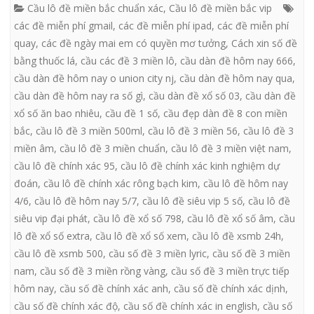
Cầu lô đề miền bắc chuẩn xác
,
Cầu lô đề miền bắc vip
các đề miễn phí gmail
,
các đề miễn phí ipad
,
các đề miễn phí
quay
,
các đề ngày mai em có quyền mơ tưởng
,
Cách xin số đề
bằng thuốc lá
,
cầu các đề 3 miền lô
,
cầu dàn đề hôm nay 666
,
cầu dàn đề hôm nay o union city nj
,
cầu dàn đề hôm nay qua
,
cầu dàn đề hôm nay ra số gì
,
cầu dàn đề xổ số 03
,
cầu dàn đề
xổ số ăn bao nhiêu
,
cầu đề 1 số
,
cầu đẹp dàn đề 8 con miền
bắc
,
cầu lô đề 3 miền 500ml
,
cầu lô đề 3 miền 56
,
cầu lô đề 3
miền âm
,
cầu lô đề 3 miền chuẩn
,
cầu lô đề 3 miền việt nam
,
cầu lô đề chính xác 95
,
cầu lô đề chính xác kinh nghiệm dự
đoán
,
cầu lô đề chính xác rông bạch kim
,
cầu lô đề hôm nay
4/6
,
cầu lô đề hôm nay 5/7
,
cầu lô đề siêu vip 5 số
,
cầu lô đề
siêu vip đại phát
,
cầu lô đề xổ số 798
,
cầu lô đề xổ số âm
,
cầu
lô đề xổ số extra
,
cầu lô đề xổ số xem
,
cầu lô đề xsmb 24h
,
cầu lô đề xsmb 500
,
cầu số đề 3 miền lyric
,
cầu số đề 3 miền
nam
,
cầu số đề 3 miền rồng vàng
,
cầu số đề 3 miền trực tiếp
hôm nay
,
cầu số đề chính xác anh
,
cầu số đề chính xác dịnh
,
cầu số đề chính xác độ
,
cầu số đề chính xác in english
,
cầu số