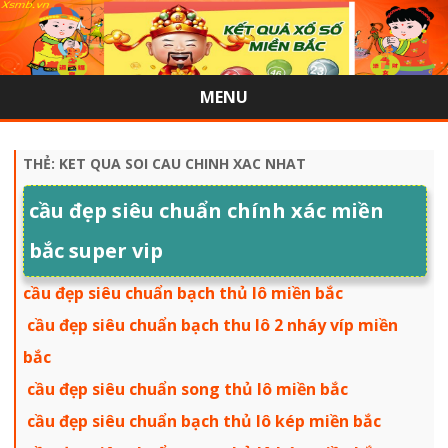
MENU
Skip
to
content
THẺ:
KET QUA SOI CAU CHINH XAC NHAT
cầu đẹp siêu chuẩn chính xác miền
bắc super vip
cầu đẹp siêu chuẩn bạch thủ lô miền bắc
cầu đẹp siêu chuẩn bạch thu lô 2 nháy víp miền
bắc
cầu đẹp siêu chuẩn song thủ lô miền bắc
cầu đẹp siêu chuẩn bạch thủ lô kép miền bắc