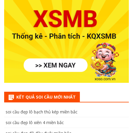
KẾT QUẢ SOI CẦU MỚI NHẤT
soi cầu đẹp lô bạch thủ kép miền bắc
soi cầu đẹp lô xiên 4 miền bắc