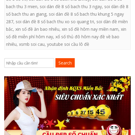
bach thu 3 mien
,
soi dàn đề 8 số bach thu 3 ngay
,
soi dàn đề 8
số bach thu an giang
,
soi dàn đề 8 số bach thu khung 5 ngay
287
,
soi dàn đề 8 số bach thu xo so quang tri
,
soi dàn đề miền
bắc
,
xin số đề ăn bao nhiêu
,
xin số đề hôm nay miền nam
,
xin
số đề miễn phí hôm nay
,
xổ số thủ đô hôm nay đề về bao
nhiêu
,
xsmb soi cau
,
youtube soi cầu lô đề
Search