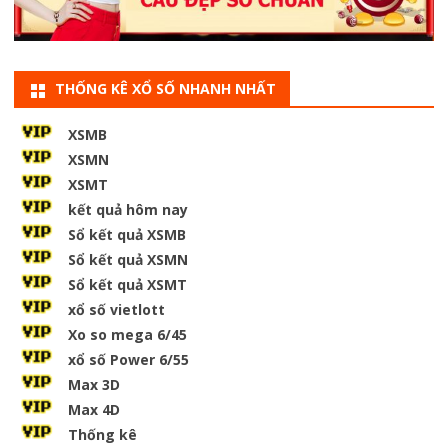
THỐNG KÊ XỔ SỐ NHANH NHẤT
XSMB
XSMN
XSMT
kết quả hôm nay
Sổ kết quả XSMB
Sổ kết quả XSMN
Sổ kết quả XSMT
xổ số vietlott
Xo so mega 6/45
xổ số Power 6/55
Max 3D
Max 4D
Thống kê