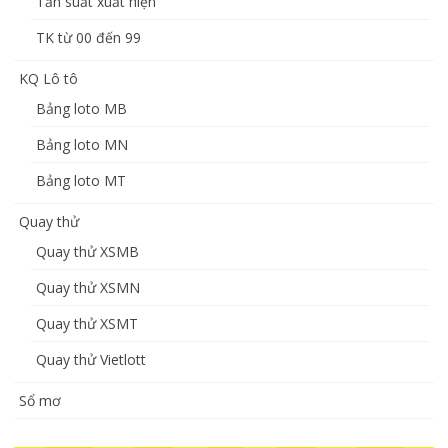
Tần suất xuất hiện
TK từ 00 đến 99
KQ Lô tô
Bảng loto MB
Bảng loto MN
Bảng loto MT
Quay thử
Quay thử XSMB
Quay thử XSMN
Quay thử XSMT
Quay thử Vietlott
Sổ mơ