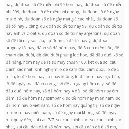
nay
,
dự đoán số đề miễn phí 99 hôm nay
,
dự đoán số đề miễn
phí 999
,
dự đoán số đề miễn phí dương
,
dự đoán số đề ngày
mai định
,
dự đoán số đề ngày mai giá cao nhất
,
dự đoán số
đề tối nay 3 càng
,
dự đoán số đề tối nay 99
,
dự đoán số đề tối
nay anh vs croatia
,
dự đoán số đề tối nay argentina
,
dự đoán
số đề tối nay soi cầu
,
dự đoán số đề tối nay ý
,
dự đoán
uruguay tối nay
,
đánh số đề hôm nay
,
đề 8 con miền bắc
,
đề
chạm đầu đuôi
,
đề đầu đuôi phụng loe hoe
,
đề đầu đuôi xổ số
đà nẵng
,
hôm nay đề ra số mấy chuẩn 100
,
ket qua soi cau
chinh xac nhat
,
kinh nghiệm lô đề câm đầu câm đuôi
,
lô đề 3
miền
,
lô đề hôm nay có quay không
,
lô đề hôm nay trực tiếp
,
lô đề ngày mai đánh con gì
,
số đề an giang hôm nay
,
số đề
đầu đuôi hôm nay
,
số đề hôm nay 4 đài
,
số đề hôm nay êm
đềm
,
số đề hôm nay eximbank
,
số đề hôm nay mien nam
,
số
đề hôm nay o viet nam
,
số đề hôm nay quảng trị
,
số đề ngày
mai hôm nay miền nam
,
số đề ngày mai không
,
số đề ngày
mai quay đến
,
soi cau 7/7
,
soi cau chinh xac
,
soi cau chinh xac
nhat
,
soi cầu dàn đề 8 số hôm nay
,
soi cầu dàn đề 8 số mb
,