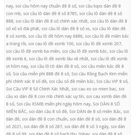
nay
,
soi cầu hôm nay chuẩn đề 8 số
,
soi cầu kqxs dàn đề 8
con mb
,
soi cầu lô dàn đề 8 số 8785
,
soi cầu lô dàn đề 8 số
888
,
soi cầu lô dàn đề 8 số chính xác nhất
,
soi cầu lô dàn đề 8
số xổ số đài phát
,
soi cầu lô dàn đề 8 số xs
,
soi cầu lô dàn đề
8 số xsmb
,
soi cầu lô đề hôm nay 6886
,
soi cầu lô đề miền bắc
a trúng rồi
,
soi cau lô đề xsmb 100
,
soi cầu lô đề xsmb 207
,
soi cầu lô đề xsmb ba miền
,
soi cầu lô đề xsmb bắc
,
soi cầu lô
đề xsmb it
,
soi cầu lô đề xsmb lâu về nhất
,
soi cầu lô đề xsmb
ơi hôm nay
,
soi cầu lô tô dàn đề 8 số
,
soi cầu miền bắc đề 8
số
,
Soi cầu miễn phí 888 đề 8 số
,
Soi cầu Rồng Bạch Kim miễn
phí chính xác 8 số đề
,
soi cầu số đề miền bắc
,
Soi cầu VIP 8 số
,
Soi Cầu VIP 8 Số Chính Xác Nhất
,
soi cau xo so mien bac
,
soi
cầu xs dàn đề 8 con mb chính xác uy tín
,
soi cau xsmb dàn đề
8 số
,
Soi cầu XSMB miễn phí ngày hôm nay
,
Soi DÀN 8 SỐ
MIỀN BẮC
,
soi dàn cầu 8 số đề
,
Soi DÀN de 8 số miền Bắc
,
soi
dàn đề
,
soi dàn đề 8 con chuẩn
,
soi dàn đề 8 số
,
soi dàn đề 8
số 2021
,
soi dàn đề 8 số 287
,
soi dàn đề 8 số 3 ngày
,
soi dàn
đề 8 số 99
,
soi dàn đề 8 số bach thu 2nhay
,
soi dàn đề 8 số