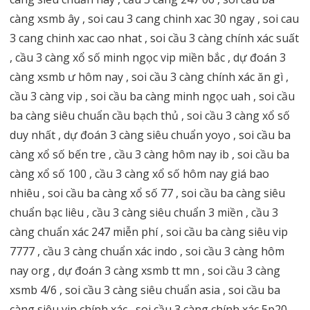
càng xsmb ây , soi cau 3 cang chinh xac 30 ngay , soi cau
3 cang chinh xac cao nhat , soi cầu 3 càng chính xác suất
, cầu 3 càng xổ số minh ngọc vip miền bắc , dự đoán 3
càng xsmb ư hôm nay , soi cầu 3 càng chính xác ăn gì ,
cầu 3 càng vip , soi cầu ba càng minh ngọc uah , soi cầu
ba càng siêu chuẩn cầu bạch thủ , soi cầu 3 càng xổ số
duy nhất , dự đoán 3 càng siêu chuẩn yoyo , soi cầu ba
càng xổ số bến tre , cầu 3 càng hôm nay ib , soi cầu ba
càng xổ số 100 , cầu 3 càng xổ số hôm nay giá bao
nhiêu , soi cầu ba càng xổ số 77 , soi cầu ba càng siêu
chuẩn bạc liêu , cầu 3 càng siêu chuẩn 3 miền , cầu 3
càng chuẩn xác 247 miễn phí , soi cầu ba càng siêu vip
7777 , cầu 3 càng chuẩn xác indo , soi cầu 3 càng hôm
nay org , dự đoán 3 càng xsmb tt mn , soi cầu 3 càng
xsmb 4/6 , soi cầu 3 càng siêu chuẩn asia , soi cầu ba
càng siêu vip chính xác , soi cầu 3 càng chính xác 5p20 ,