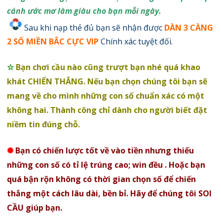
cánh ước mơ làm giàu cho bạn mỗi ngày
.
Sau khi nạp thẻ đủ bạn sẽ nhận được
DÀN 3 CÀNG
2 SỐ MIỀN BẮC CỰC VIP
Chính xác tuyệt đối.
☆
Bạn chơi cầu nào cũng trượt bạn nhé quá khao
khát CHIẾN THẮNG. Nếu bạn chọn chúng tôi bạn sẽ
mang về cho mình những con số chuẩn xác có một
không hai. Thành công chỉ dành cho người biết đặt
niềm tin đúng chỗ.
✺
Bạn có chiến lược tốt về vào tiền nhưng thiếu
những con số có tỉ lệ trúng cao; win đều . Hoặc bạn
quá bận rộn không có thời gian chọn số để chiến
thắng một cách lâu dài, bền bỉ. Hãy để chúng tôi SOI
CẦU giúp bạn.