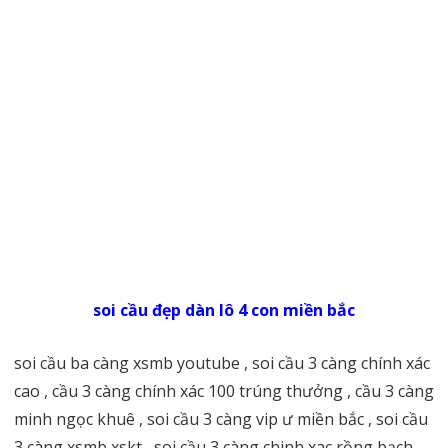
soi cầu đẹp dàn lô 4 con miền bắc
soi cầu ba càng xsmb youtube , soi cầu 3 càng chính xác
cao , cầu 3 càng chính xác 100 trúng thưởng , cầu 3 càng
minh ngọc khuê , soi cầu 3 càng vip ư miền bắc , soi cầu
3 càng xsmb xskt , soi cầu 3 càng chinh xac rồng bạch