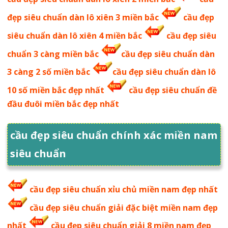
đẹp siêu chuẩn dàn lô xiên 3 miền bắc
cầu đẹp
siêu chuẩn dàn lô xiên 4 miền bắc
cầu đẹp siêu
chuẩn 3 càng miền bắc
cầu đẹp siêu chuẩn dàn
3 càng 2 số miền bắc
cầu đẹp siêu chuẩn dàn lô
10 số miền bắc đẹp nhất
cầu đẹp siêu chuẩn đề
đầu đuôi miền bắc đẹp nhất
cầu đẹp siêu chuẩn chính xác miền nam
siêu chuẩn
cầu đẹp siêu chuẩn xỉu chủ miền nam đẹp nhất
cầu đẹp siêu chuẩn giải đặc biệt miền nam đẹp
nhất
cầu đẹp siêu chuẩn giải 8 miền nam đẹp