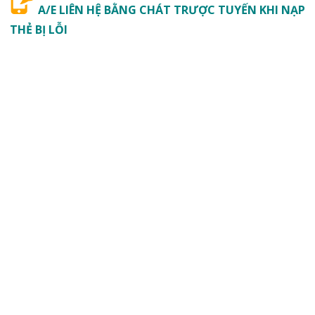
A/E LIÊN HỆ BẰNG CHÁT TRƯỢC TUYẾN KHI NẠP
THẺ BỊ LỖI