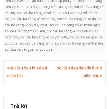
siêu vip nay
,
soi cầu ba càng siêu vip phú yên
,
soi cầu ba càng
siêu vip tum
,
soi cầu ba càng siêu vip uy tín
,
soi cầu ba càng xổ
số 100
,
soi cầu ba càng xổ số 77
,
soi cầu ba càng xổ số bến
tre
,
soi cầu ba càng xổ số chuẩn
,
soi cầu ba càng xổ số dn
,
soi
cầu ba càng xổ số duy nhất
,
soi cầu ba càng xổ số minh ngọc
,
soi cầu ba càng xổ số sáu
,
soi cầu ba càng xổ số siêu chuẩn
miễn phí
,
soi cầu ba càng xổ số yên 24h
,
soi cầu ba càng xổ số
youtube
,
soi cầu ba càng xsmb ây
,
soi cầu ba càng xsmb miền
,
soi cầu ba càng xsmb youtube
Điều
soi cầu đẹp lô xiên 4
soi cầu đẹp dàn đề 6 con
hướng
miền bắc
miền bắc
bài
viết
Trả lời