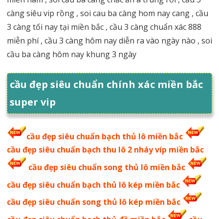
càng siêu vip rồng , soi cau ba càng hom nay cang , cầu
3 càng tối nay tại miền bắc , cầu 3 càng chuẩn xác 888
miễn phí , cầu 3 càng hôm nay diễn ra vào ngày nào , soi
cầu ba càng hôm nay khung 3 ngày
cầu đẹp siêu chuẩn chính xác miền bắc
super vip
cầu đẹp siêu chuẩn bạch thủ lô miền bắc
cầu đẹp siêu chuẩn bạch thu lô 2 nháy víp miền bắc
cầu đẹp siêu chuẩn song thủ lô miền bắc
cầu đẹp siêu chuẩn bạch thủ lô kép miền bắc
cầu đẹp siêu chuẩn song thủ lô kép miền bắc