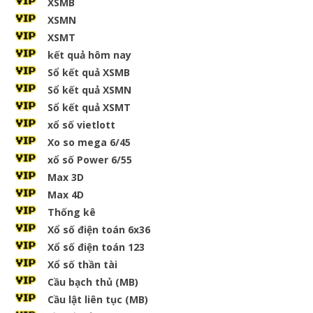
XSMB
XSMN
XSMT
kết quả hôm nay
Sổ kết quả XSMB
Sổ kết quả XSMN
Sổ kết quả XSMT
xổ số vietlott
Xo so mega 6/45
xổ số Power 6/55
Max 3D
Max 4D
Thống kê
Xổ số điện toán 6x36
Xổ số điện toán 123
Xổ số thần tài
Cầu bạch thủ (MB)
Cầu lật liên tục (MB)