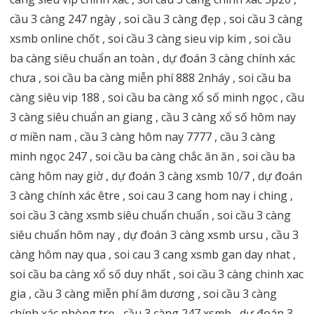
cầu 3 càng 247 ngày , soi cầu 3 càng đẹp , soi cầu 3 càng
xsmb online chốt , soi cầu 3 càng sieu vip kim , soi cầu
ba càng siêu chuẩn an toàn , dự đoán 3 càng chính xác
chưa , soi cầu ba càng miễn phí 888 2nháy , soi cầu ba
càng siêu vip 188 , soi cầu ba càng xổ số minh ngọc , cầu
3 càng siêu chuẩn an giang , cầu 3 càng xổ số hôm nay
ơ miền nam , cầu 3 càng hôm nay 7777 , cầu 3 càng
minh ngọc 247 , soi cầu ba càng chắc ăn ăn , soi cầu ba
càng hôm nay giờ , dự đoán 3 càng xsmb 10/7 , dự đoán
3 càng chính xác être , soi cau 3 cang hom nay i ching ,
soi cầu 3 càng xsmb siêu chuẩn chuẩn , soi cầu 3 càng
siêu chuẩn hôm nay , dự đoán 3 càng xsmb ursu , cầu 3
càng hôm nay qua , soi cau 3 cang xsmb gan day nhat ,
soi cầu ba càng xổ số duy nhất , soi cầu 3 càng chinh xac
gia , cầu 3 càng miễn phí âm dương , soi cầu 3 càng
chính xác phòng trọ , cầu 3 càng 247 xsmb , dự đoán 3