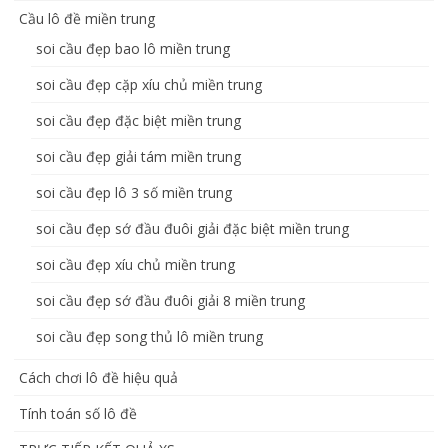
Cầu lô đề miền trung
soi cầu đẹp bao lô miền trung
soi cầu đẹp cặp xíu chủ miền trung
soi cầu đẹp đặc biệt miền trung
soi cầu đẹp giải tám miền trung
soi cầu đẹp lô 3 số miền trung
soi cầu đẹp sớ đầu đuôi giải đặc biệt miền trung
soi cầu đẹp xíu chủ miền trung
soi cầu đẹp sớ đầu đuôi giải 8 miền trung
soi cầu đẹp song thủ lô miền trung
Cách chơi lô đề hiệu quả
Tính toán số lô đề