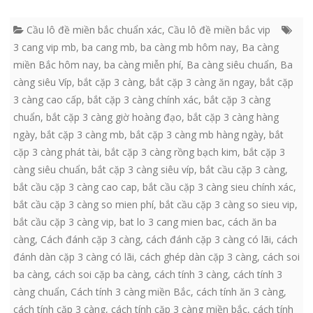
Cầu lô đề miền bắc chuẩn xác
,
Cầu lô đề miền bắc vip
3 cang vip mb
,
ba cang mb
,
ba càng mb hôm nay
,
Ba càng
miền Bắc hôm nay
,
ba càng miễn phí
,
Ba càng siêu chuẩn
,
Ba
càng siêu Víp
,
bắt cặp 3 càng
,
bắt cặp 3 càng ăn ngay
,
bắt cặp
3 càng cao cấp
,
bắt cặp 3 càng chính xác
,
bắt cặp 3 càng
chuẩn
,
bắt cặp 3 càng giờ hoàng đạo
,
bắt cặp 3 càng hàng
ngày
,
bắt cặp 3 càng mb
,
bắt cặp 3 càng mb hàng ngày
,
bắt
cặp 3 càng phát tài
,
bắt cặp 3 càng rồng bạch kim
,
bắt cặp 3
càng siêu chuẩn
,
bắt cặp 3 càng siêu víp
,
bắt cầu cặp 3 càng
,
bắt cầu cặp 3 càng cao cap
,
bắt cầu cặp 3 càng sieu chính xác
,
bắt cầu cặp 3 càng so mien phí
,
bắt cầu cặp 3 càng so sieu vip
,
bắt cầu cặp 3 càng vip
,
bat lo 3 cang mien bac
,
cách ăn ba
càng
,
Cách đánh cặp 3 càng
,
cách đánh cặp 3 càng có lãi
,
cách
đánh dàn cặp 3 càng có lãi
,
cách ghép dàn cặp 3 càng
,
cách soi
ba càng
,
cách soi cặp ba càng
,
cách tính 3 càng
,
cách tính 3
càng chuẩn
,
Cách tính 3 càng miền Bắc
,
cách tính ăn 3 càng
,
cách tính cặp 3 càng
,
cách tính cặp 3 càng miền bắc
,
cách tính