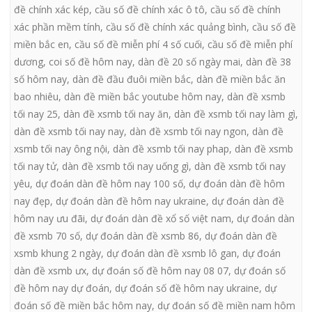
đề chính xác kép
,
cầu số đề chính xác ô tô
,
cầu số đề chính
xác phần mềm tính
,
cầu số đề chính xác quảng bình
,
cầu số đề
miền bắc en
,
cầu số đề miễn phí 4 số cuối
,
cầu số đề miễn phí
dương
,
coi số đề hôm nay
,
dàn đề 20 số ngày mai
,
dàn đề 38
số hôm nay
,
dàn đề đầu đuôi miền bắc
,
dàn đề miền bắc ăn
bao nhiêu
,
dàn đề miền bắc youtube hôm nay
,
dàn đề xsmb
tối nay 25
,
dàn đề xsmb tối nay ăn
,
dàn đề xsmb tối nay làm gì
,
dàn đề xsmb tối nay nay
,
dàn đề xsmb tối nay ngon
,
dàn đề
xsmb tối nay ông nội
,
dàn đề xsmb tối nay phap
,
dàn đề xsmb
tối nay tử
,
dàn đề xsmb tối nay uống gì
,
dàn đề xsmb tối nay
yêu
,
dự đoán dàn đề hôm nay 100 số
,
dự đoán dàn đề hôm
nay đẹp
,
dự đoán dàn đề hôm nay ukraine
,
dự đoán dàn đề
hôm nay ưu đãi
,
dự đoán dàn đề xổ số việt nam
,
dự đoán dàn
đề xsmb 70 số
,
dự đoán dàn đề xsmb 86
,
dự đoán dàn đề
xsmb khung 2 ngày
,
dự đoán dàn đề xsmb lô gan
,
dự đoán
dàn đề xsmb ưx
,
dự đoán số đề hôm nay 08 07
,
dự đoán số
đề hôm nay dự đoán
,
dự đoán số đề hôm nay ukraine
,
dự
đoán số đề miền bắc hôm nay
,
dự đoán số đề miền nam hôm