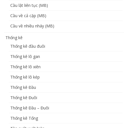
Cầu lật liên tục (MB)
Cầu về cả cặp (MB)
Cầu về nhiều nháy (MB)
Thống kê
Thống kê đầu đuôi
Thống kê lô gan
Thống kê lô xiên
Thống kê lô kép
Thống kê Đầu
Thống kê Đuôi
Thống kê Đầu – Đuôi
Thống kê Tổng