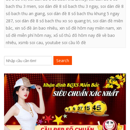
bach thu 3 mien
,
soi dàn đề 8 số bach thu 3 ngay
,
soi dàn đề 8
số bach thu an giang
,
soi dàn đề 8 số bach thu khung 5 ngay
287
,
soi dàn đề 8 số bach thu xo so quang tri
,
soi dàn đề miền
bắc
,
xin số đề ăn bao nhiêu
,
xin số đề hôm nay miền nam
,
xin
số đề miễn phí hôm nay
,
xổ số thủ đô hôm nay đề về bao
nhiêu
,
xsmb soi cau
,
youtube soi cầu lô đề
Search