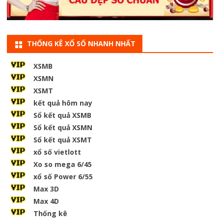
THỐNG KÊ XỔ SỐ NHANH NHẤT
XSMB
XSMN
XSMT
kết quả hôm nay
Sổ kết quả XSMB
Sổ kết quả XSMN
Sổ kết quả XSMT
xổ số vietlott
Xo so mega 6/45
xổ số Power 6/55
Max 3D
Max 4D
Thống kê