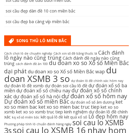
soi cầu đẹp đề đầu đuôi miền bắc
soi cầu đẹp dàn đề 10 con miền bắc
soi cầu đẹp ba càng víp miền bắc
SONG THỦ LÔ MIỀN BẮC
Cách đánh
Cách chơi lô de chuyên nghiệp
Cách xin số đề bằng thuốc lá
lô ngày nào cũng trúng
Cách đánh đề ngày nào cũng
du doan xo so Xổ số Miền Bắc
trúng
cách đánh đề ăn 100
du
dại phát
du doan xo so Xổ số Miền Bắc wap
doan XSMB 3 so
dự đoán lô đề chính xác hôm nay
dự đoán xổ số ba
dự đoán lô đề xsmb
dự đoán soi cầu lô đề
dự đoán xổ số chính
miền
dự đoán xổ số chiều nay
dự đoán xổ số hôm nay
xác
dự đoán xổ số hà nội
Dự đoán xổ số miền Bắc
ket
dự đoán xổ số âm dương
xo so mien bac
ket xo so mien bac truc tiep
ket xo so
xsmb
ket xo so xsmb truc tiep
kinh nghiệm dự đoán lô đề chính
Lô đẹp hôm nay
xác
kết quả lô đề
kết quả xổ số
kq xổ số miền bắc
soi cau lo XSMB
Phương pháp tính lô chuẩn đánh hàng ngày
soi cau lo XSMB 16 nhay hom
3s