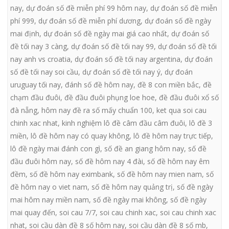
nay
,
dự đoán số đề miễn phí 99 hôm nay
,
dự đoán số đề miễn
phí 999
,
dự đoán số đề miễn phí dương
,
dự đoán số đề ngày
mai định
,
dự đoán số đề ngày mai giá cao nhất
,
dự đoán số
đề tối nay 3 càng
,
dự đoán số đề tối nay 99
,
dự đoán số đề tối
nay anh vs croatia
,
dự đoán số đề tối nay argentina
,
dự đoán
số đề tối nay soi cầu
,
dự đoán số đề tối nay ý
,
dự đoán
uruguay tối nay
,
đánh số đề hôm nay
,
đề 8 con miền bắc
,
đề
chạm đầu đuôi
,
đề đầu đuôi phụng loe hoe
,
đề đầu đuôi xổ số
đà nẵng
,
hôm nay đề ra số mấy chuẩn 100
,
ket qua soi cau
chinh xac nhat
,
kinh nghiệm lô đề câm đầu câm đuôi
,
lô đề 3
miền
,
lô đề hôm nay có quay không
,
lô đề hôm nay trực tiếp
,
lô đề ngày mai đánh con gì
,
số đề an giang hôm nay
,
số đề
đầu đuôi hôm nay
,
số đề hôm nay 4 đài
,
số đề hôm nay êm
đềm
,
số đề hôm nay eximbank
,
số đề hôm nay mien nam
,
số
đề hôm nay o viet nam
,
số đề hôm nay quảng trị
,
số đề ngày
mai hôm nay miền nam
,
số đề ngày mai không
,
số đề ngày
mai quay đến
,
soi cau 7/7
,
soi cau chinh xac
,
soi cau chinh xac
nhat
,
soi cầu dàn đề 8 số hôm nay
,
soi cầu dàn đề 8 số mb
,