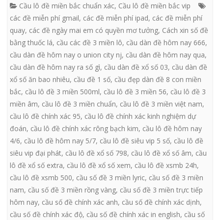
Cầu lô đề miền bắc chuẩn xác
,
Cầu lô đề miền bắc vip
các đề miễn phí gmail
,
các đề miễn phí ipad
,
các đề miễn phí
quay
,
các đề ngày mai em có quyền mơ tưởng
,
Cách xin số đề
bằng thuốc lá
,
cầu các đề 3 miền lô
,
cầu dàn đề hôm nay 666
,
cầu dàn đề hôm nay o union city nj
,
cầu dàn đề hôm nay qua
,
cầu dàn đề hôm nay ra số gì
,
cầu dàn đề xổ số 03
,
cầu dàn đề
xổ số ăn bao nhiêu
,
cầu đề 1 số
,
cầu đẹp dàn đề 8 con miền
bắc
,
cầu lô đề 3 miền 500ml
,
cầu lô đề 3 miền 56
,
cầu lô đề 3
miền âm
,
cầu lô đề 3 miền chuẩn
,
cầu lô đề 3 miền việt nam
,
cầu lô đề chính xác 95
,
cầu lô đề chính xác kinh nghiệm dự
đoán
,
cầu lô đề chính xác rông bạch kim
,
cầu lô đề hôm nay
4/6
,
cầu lô đề hôm nay 5/7
,
cầu lô đề siêu vip 5 số
,
cầu lô đề
siêu vip đại phát
,
cầu lô đề xổ số 798
,
cầu lô đề xổ số âm
,
cầu
lô đề xổ số extra
,
cầu lô đề xổ số xem
,
cầu lô đề xsmb 24h
,
cầu lô đề xsmb 500
,
cầu số đề 3 miền lyric
,
cầu số đề 3 miền
nam
,
cầu số đề 3 miền rồng vàng
,
cầu số đề 3 miền trực tiếp
hôm nay
,
cầu số đề chính xác anh
,
cầu số đề chính xác dịnh
,
cầu số đề chính xác độ
,
cầu số đề chính xác in english
,
cầu số