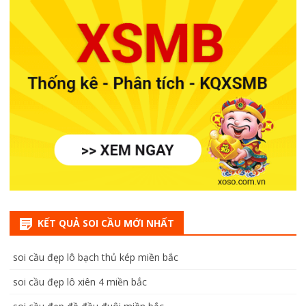
KẾT QUẢ SOI CẦU MỚI NHẤT
soi cầu đẹp lô bạch thủ kép miền bắc
soi cầu đẹp lô xiên 4 miền bắc