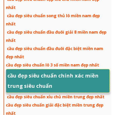
nhất
cầu đẹp siêu chuẩn song thủ lô miền nam đẹp
nhất
cầu đẹp siêu chuẩn đầu đuôi giải 8 miền nam đẹp
nhất
cầu đẹp siêu chuẩn đầu đuôi đặc biệt miền nam
đẹp nhất
cầu đẹp siêu chuẩn lô 3 số miền nam đẹp nhất
cầu đẹp siêu chuẩn chính xác miền
trung siêu chuẩn
cầu đẹp siêu chuẩn xỉu chủ miền trung đẹp nhất
cầu đẹp siêu chuẩn giải đặc biệt miền trung đẹp
nhất