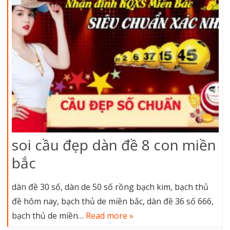
soi cầu đẹp dàn đề 8 con miền
bắc
dàn đề 30 số, dàn de 50 số rồng bạch kim, bạch thủ
đề hôm nay, bạch thủ de miền bắc, dàn đề 36 số 666,
bạch thủ de miền…
Read more »