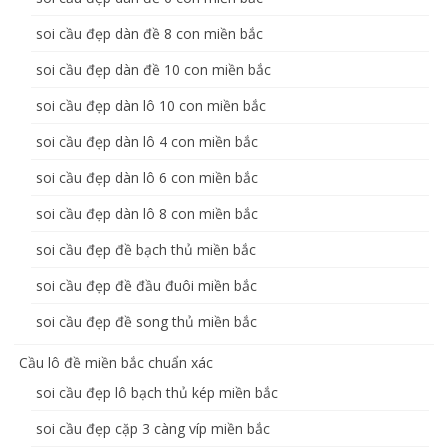
soi cầu đẹp dàn đề 8 con miền bắc
soi cầu đẹp dàn đề 10 con miền bắc
soi cầu đẹp dàn lô 10 con miền bắc
soi cầu đẹp dàn lô 4 con miền bắc
soi cầu đẹp dàn lô 6 con miền bắc
soi cầu đẹp dàn lô 8 con miền bắc
soi cầu đẹp đề bạch thủ miền bắc
soi cầu đẹp đề đầu đuôi miền bắc
soi cầu đẹp đề song thủ miền bắc
Cầu lô đề miền bắc chuẩn xác
soi cầu đẹp lô bạch thủ kép miền bắc
soi cầu đẹp cặp 3 càng víp miền bắc