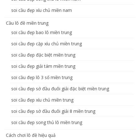
soi cầu đẹp xíu chủ miền nam
Cầu lô đề miền trung
soi cầu đẹp bao lô miền trung
soi cầu đẹp cặp xíu chủ miền trung
soi cầu đẹp đặc biệt miền trung
soi cầu đẹp giải tám miền trung
soi cầu đẹp lô 3 số miền trung
soi cầu đẹp sớ đầu đuôi giải đặc biệt miền trung
soi cầu đẹp xíu chủ miền trung
soi cầu đẹp sớ đầu đuôi giải 8 miền trung
soi cầu đẹp song thủ lô miền trung
Cách chơi lô đề hiệu quả