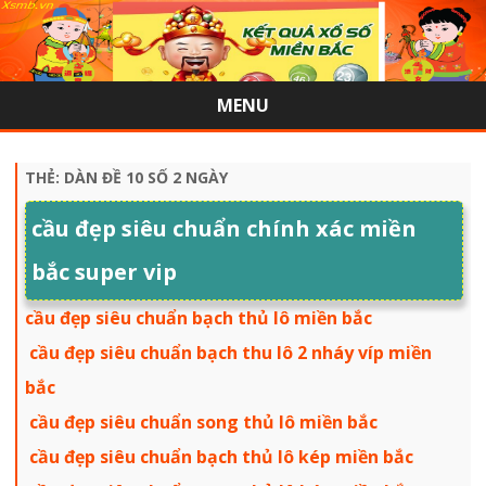
MENU
Skip
to
content
THẺ:
DÀN ĐỀ 10 SỐ 2 NGÀY
cầu đẹp siêu chuẩn chính xác miền
bắc super vip
cầu đẹp siêu chuẩn bạch thủ lô miền bắc
cầu đẹp siêu chuẩn bạch thu lô 2 nháy víp miền
bắc
cầu đẹp siêu chuẩn song thủ lô miền bắc
cầu đẹp siêu chuẩn bạch thủ lô kép miền bắc