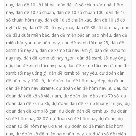
nay
,
dàn đề 10 số bất bại
,
dàn đề 10 số chính xác nhất hôm
nay
,
dàn đề 10 số chuẩn
,
dàn đề 10 số chuẩn 100
,
dàn đề 10
số chuẩn hôm nay
,
dàn đề 10 số chuẩn xác
,
dàn đề 10 số có
nghĩa là gì
,
dàn đề 20 số ngày mai
,
dàn đề 38 số hôm nay
,
dàn
đề đầu đuôi miền bắc
,
dàn đề miền bắc ăn bao nhiêu
,
dàn đề
miền bắc youtube hôm nay
,
dàn đề xsmb tối nay 25
,
dàn đề
xsmb tối nay ăn
,
dàn đề xsmb tối nay làm gì
,
dàn đề xsmb tối
nay nay
,
dàn đề xsmb tối nay ngon
,
dàn đề xsmb tối nay ông
nội
,
dàn đề xsmb tối nay phap
,
dàn đề xsmb tối nay tử
,
dàn đề
xsmb tối nay uống gì
,
dàn đề xsmb tối nay yêu
,
dự đoán dàn
đề hôm nay 100 số
,
dự đoán dàn đề hôm nay đẹp
,
dự đoán
dàn đề hôm nay ukraine
,
dự đoán dàn đề hôm nay ưu đãi
,
dự
đoán dàn đề xổ số việt nam
,
dự đoán dàn đề xsmb 70 số
,
dự
đoán dàn đề xsmb 86
,
dự đoán dàn đề xsmb khung 2 ngày
,
dự
đoán dàn đề xsmb lô gan
,
dự đoán dàn đề xsmb ưx
,
dự đoán
số đề hôm nay 08 07
,
dự đoán số đề hôm nay dự đoán
,
dự
đoán số đề hôm nay ukraine
,
dự đoán số đề miền bắc hôm
nay
,
dự đoán số đề miền nam hôm nay
,
dự đoán số đề miễn