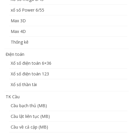
xổ số Power 6/55
Max 3D
Max 4D
Thống kê
Điện toán
Xổ số điện toán 6×36
Xổ số điện toán 123
Xổ số thần tài
TK Cầu
Cầu bạch thủ (MB)
Cầu lật liên tục (MB)
Cầu về cả cặp (MB)