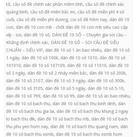
tô
,
cầu số đề chính xác phần mềm tính
,
cầu số đề chính xác
quảng bình
,
cầu số đề miền bắc en
,
cầu số đề miễn phí 4 số
cuối
,
cầu số đề miễn phí dương
,
coi số đề hôm nay
,
dàn đề 10
con
,
dàn đề 10 con mb - chốt dàn đề 10 con mb siêu cao cấp
víp - soi
,
dàn đề 10 số
,
DÀN ĐỀ 10 SỐ – Chuyên gia soi cầu –
Khẳng định chính xác
,
DÀN ĐỀ 10 SỐ – SOI CẦU ĐỀ SIÊU
CHUẨN – SIÊU VIP
,
dàn đề 10 số 1 ăn bao nhiêu
,
dàn đề 10 số
1 ngày
,
dàn đề 10 số 100k
,
dàn đề 10 số 1010
,
dàn đề 10 số
101010
,
dàn đề 10 số 107109
,
dàn đề 10 số 11010
,
dàn đề 10
số 2 ngày
,
dàn đề 10 số 2 nháy miền bắc
,
dàn đề 10 số 200k
,
dàn đề 10 số 2107
,
dàn đề 10 số 3 ngày
,
dàn đề 10 số 300k
,
dàn đề 10 số 3105
,
dàn đề 10 số 5 ngày
,
dàn đề 10 số 5-10
,
dàn đề 10 số 799
,
dàn đề 10 số 99
,
dàn đề 10 số ăn bao nhiêu
,
dàn đề 10 số bach thu
,
dàn đề 10 số bach thu binh dinh
,
dàn
đề 10 số bach thu gia lai
,
dàn đề 10 số bach thu khung 2 ngay
lo bach thu dlk
,
dàn đề 10 số bach thu mb
,
dàn đề 10 số bach
thu phu yen hom nay
,
dàn đề 10 số bach thu quang nam
,
dàn
đề 10 số bach thu xsmb
,
dàn đề 10 số bach thu xsmb hom