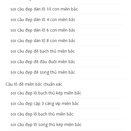
soi cầu đẹp dàn lô 10 con miền bắc
soi cầu đẹp dàn lô 4 con miền bắc
soi cầu đẹp dàn lô 6 con miền bắc
soi cầu đẹp dàn lô 8 con miền bắc
soi cầu đẹp đề bạch thủ miền bắc
soi cầu đẹp đề đầu đuôi miền bắc
soi cầu đẹp đề song thủ miền bắc
Cầu lô đề miền bắc chuẩn xác
soi cầu đẹp lô bạch thủ kép miền bắc
soi cầu đẹp cặp 3 càng víp miền bắc
soi cầu đẹp lô bạch thủ miền bắc
soi cầu đẹp lô song thủ kép miền bắc