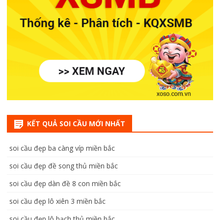
KẾT QUẢ SOI CẦU MỚI NHẤT
soi cầu đẹp ba càng víp miền bắc
soi cầu đẹp đề song thủ miền bắc
soi cầu đẹp dàn đề 8 con miền bắc
soi cầu đẹp lô xiên 3 miền bắc
soi cầu đẹp lô bạch thủ miền bắc