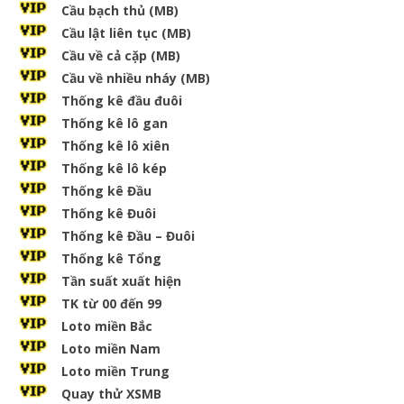
Cầu bạch thủ (MB)
Cầu lật liên tục (MB)
Cầu về cả cặp (MB)
Cầu về nhiều nháy (MB)
Thống kê đầu đuôi
Thống kê lô gan
Thống kê lô xiên
Thống kê lô kép
Thống kê Đầu
Thống kê Đuôi
Thống kê Đầu – Đuôi
Thống kê Tổng
Tần suất xuất hiện
TK từ 00 đến 99
Loto miền Bắc
Loto miền Nam
Loto miền Trung
Quay thử XSMB