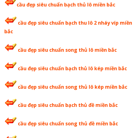
cầu đẹp siêu chuẩn bạch thủ lô miền bắc
cầu đẹp siêu chuẩn bạch thu lô 2 nháy víp miền
bắc
cầu đẹp siêu chuẩn song thủ lô miền bắc
cầu đẹp siêu chuẩn bạch thủ lô kép miền bắc
cầu đẹp siêu chuẩn song thủ lô kép miền bắc
cầu đẹp siêu chuẩn bạch thủ đề miền bắc
cầu đẹp siêu chuẩn song thủ đề miền bắc