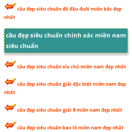
cầu đẹp siêu chuẩn đề đầu đuôi miền bắc đẹp
nhất
cầu đẹp siêu chuẩn chính xác miền nam
siêu chuẩn
cầu đẹp siêu chuẩn xỉu chủ miền nam đẹp nhất
cầu đẹp siêu chuẩn giải đặc biệt miền nam đẹp
nhất
cầu đẹp siêu chuẩn giải 8 miền nam đẹp nhất
cầu đẹp siêu chuẩn bao lô miền nam đẹp nhất