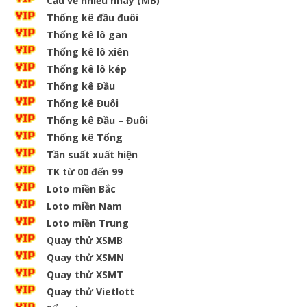
Cầu về nhiều nháy (MB)
Thống kê đầu đuôi
Thống kê lô gan
Thống kê lô xiên
Thống kê lô kép
Thống kê Đầu
Thống kê Đuôi
Thống kê Đầu – Đuôi
Thống kê Tổng
Tần suất xuất hiện
TK từ 00 đến 99
Loto miền Bắc
Loto miền Nam
Loto miền Trung
Quay thử XSMB
Quay thử XSMN
Quay thử XSMT
Quay thử Vietlott