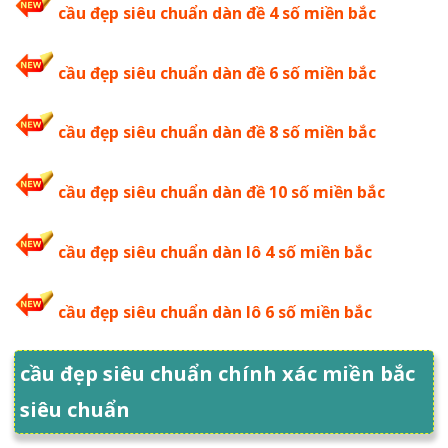
cầu đẹp siêu chuẩn dàn đề 4 số miền bắc
cầu đẹp siêu chuẩn dàn đề 6 số miền bắc
cầu đẹp siêu chuẩn dàn đề 8 số miền bắc
cầu đẹp siêu chuẩn dàn đề 10 số miền bắc
cầu đẹp siêu chuẩn dàn lô 4 số miền bắc
cầu đẹp siêu chuẩn dàn lô 6 số miền bắc
cầu đẹp siêu chuẩn chính xác miền bắc
siêu chuẩn