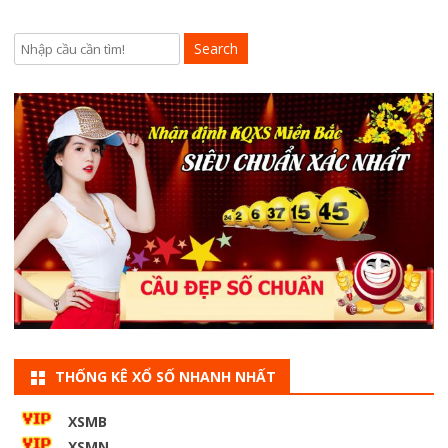
Search
THỐNG KÊ XỔ SỐ NHANH NHẤT
XSMB
XSMN