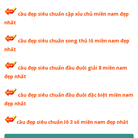
cầu đẹp siêu chuẩn cặp xỉu chủ miền nam đẹp
nhất
cầu đẹp siêu chuẩn song thủ lô miền nam đẹp
nhất
cầu đẹp siêu chuẩn đầu đuôi giải 8 miền nam
đẹp nhất
cầu đẹp siêu chuẩn đầu đuôi đặc biệt miền nam
đẹp nhất
cầu đẹp siêu chuẩn lô 3 số miền nam đẹp nhất