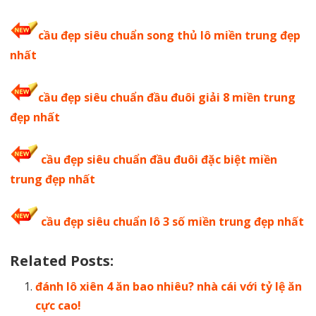
cầu đẹp siêu chuẩn song thủ lô miền trung đẹp
nhất
cầu đẹp siêu chuẩn đầu đuôi giải 8 miền trung
đẹp nhất
cầu đẹp siêu chuẩn đầu đuôi đặc biệt miền
trung đẹp nhất
cầu đẹp siêu chuẩn lô 3 số miền trung đẹp nhất
Related Posts:
đánh lô xiên 4 ăn bao nhiêu? nhà cái với tỷ lệ ăn
cực cao!