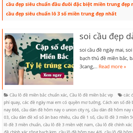
cầu đẹp siêu chuẩn đầu đuôi đặc biệt miền trung đẹp 
cầu đẹp siêu chuẩn lô 3 số miền trung đẹp nhất
soi cầu đẹp d
soi cầu đề ngày mai, soi
bạch thủ đề miền bắc, 
3cang,…
Read more »
Cầu lô đề miền bắc chuẩn xác
,
Cầu lô đề miền bắc vip
các 
phí quay
,
các đề ngày mai em có quyền mơ tưởng
,
Cách xin số đề 
nay 666
,
cầu dàn đề hôm nay o union city nj
,
cầu dàn đề hôm nay 
03
,
cầu dàn đề xổ số ăn bao nhiêu
,
cầu đề 1 số
,
cầu lô đề 3 miền 
lô đề 3 miền chuẩn
,
cầu lô đề 3 miền việt nam
,
cầu lô đề chính xác
đề chính xác rông bạch kim
,
cầu lô đề hôm nay 4/6
,
cầu lô đề hôm