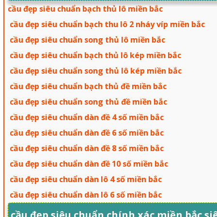
SOI CẦU ĐẸP LÔ SONG THỦ KÉP
NAM
cầu đẹp siêu chuẩn bạch thủ lô miền bắc
CẦU VỀ NHIỀU NHÁY (MB)
THỐNG KÊ LÔ KÉP
MIỀN BẮC
cầu đẹp siêu chuẩn bạch thu lô 2 nháy víp miền bắc
SOI CẦU ĐẸP ĐẶC 
THỐNG KÊ ĐẦU
SOI CẦU ĐẸP LÔ SONG THỦ
NAM
cầu đẹp siêu chuẩn song thủ lô miền bắc
MIỀN BẮC
THỐNG KÊ ĐUÔI
cầu đẹp siêu chuẩn bạch thủ lô kép miền bắc
SOI CẦU ĐẸP LÔ 3
N
SOI CẦU ĐẸP LÔ XIÊN 2 MIỀN
NAM
cầu đẹp siêu chuẩn song thủ lô kép miền bắc
THỐNG KÊ ĐẦU – ĐUÔI
BẮC
cầu đẹp siêu chuẩn bạch thủ đề miền bắc
SOI CẦU ĐẸP SỚ 
THỐNG KÊ TỔNG
ON
SOI CẦU ĐẸP LÔ XIÊN 3 MIỀN
ĐẶC BIỆT MIỀN N
cầu đẹp siêu chuẩn song thủ đề miền bắc
BẮC
TẦN SUẤT XUẤT HIỆN
cầu đẹp siêu chuẩn dàn đề 4 số miền bắc
SOI CẦU ĐẸP SON
N
SOI CẦU ĐẸP LÔ XIÊN 4 MIỀN
TK TỪ 00 ĐẾN 99
MIỀN NAM
cầu đẹp siêu chuẩn dàn đề 6 số miền bắc
BẮC
cầu đẹp siêu chuẩn dàn đề 8 số miền bắc
SOI CẦU ĐẸP XÍU
N
NAM
cầu đẹp siêu chuẩn dàn đề 10 số miền bắc
cầu đẹp siêu chuẩn dàn lô 4 số miền bắc
N
cầu đẹp siêu chuẩn dàn lô 6 số miền bắc
cầu đẹp siêu chuẩn chính xác miền bắc si