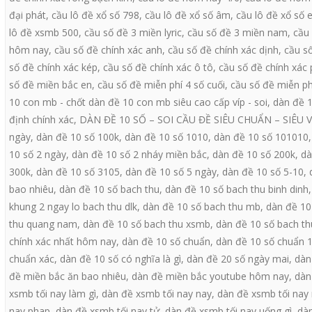
đại phát
,
cầu lô đề xổ số 798
,
cầu lô đề xổ số âm
,
cầu lô đề xổ số e
lô đề xsmb 500
,
cầu số đề 3 miền lyric
,
cầu số đề 3 miền nam
,
cầu
hôm nay
,
cầu số đề chính xác anh
,
cầu số đề chính xác dịnh
,
cầu s
số đề chính xác kép
,
cầu số đề chính xác ô tô
,
cầu số đề chính xác
số đề miền bắc en
,
cầu số đề miễn phí 4 số cuối
,
cầu số đề miễn p
10 con mb - chốt dàn đề 10 con mb siêu cao cấp víp - soi
,
dàn đề 1
định chính xác
,
DÀN ĐỀ 10 SỐ – SOI CẦU ĐỀ SIÊU CHUẨN – SIÊU V
ngày
,
dàn đề 10 số 100k
,
dàn đề 10 số 1010
,
dàn đề 10 số 101010
10 số 2 ngày
,
dàn đề 10 số 2 nháy miền bắc
,
dàn đề 10 số 200k
,
dà
300k
,
dàn đề 10 số 3105
,
dàn đề 10 số 5 ngày
,
dàn đề 10 số 5-10
,
bao nhiêu
,
dàn đề 10 số bach thu
,
dàn đề 10 số bach thu binh dinh
khung 2 ngay lo bach thu dlk
,
dàn đề 10 số bach thu mb
,
dàn đề 10
thu quang nam
,
dàn đề 10 số bach thu xsmb
,
dàn đề 10 số bach t
chính xác nhất hôm nay
,
dàn đề 10 số chuẩn
,
dàn đề 10 số chuẩn 
chuẩn xác
,
dàn đề 10 số có nghĩa là gì
,
dàn đề 20 số ngày mai
,
dàn
đề miền bắc ăn bao nhiêu
,
dàn đề miền bắc youtube hôm nay
,
dàn
xsmb tối nay làm gì
,
dàn đề xsmb tối nay nay
,
dàn đề xsmb tối nay
nay phap
,
dàn đề xsmb tối nay tử
,
dàn đề xsmb tối nay uống gì
,
dàn