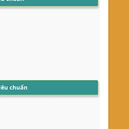
iêu chuẩn