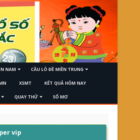
ỀN NAM
CẦU LÔ ĐỀ MIỀN TRUNG
ĐẦU ĐUÔI GIẢI
MN
XSMT
SOI CẦU ĐẸP BAO LÔ MIỀN
KẾT QUẢ HÔM NAY
TRUNG
QUAY THỬ
SỔ MƠ
 LÔ MIỀN NAM
SOI CẦU ĐẸP CẶP XÍU CHỦ MIỀN
 MB
QUAY THỬ XSMB
TRUNG
 XÍU CHỦ MIỀN
 MN
QUAY THỬ XSMN
SOI CẦU ĐẸP ĐẶC BIỆT MIỀN
TRUNG
per vip
I TÁM MIỀN
 MT
QUAY THỬ XSMT