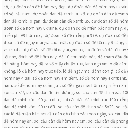
số
,
dự đoán dàn đề hôm nay đẹp
,
dự đoán dàn đề hôm nay ukrain
xổ số việt nam
,
dự đoán dàn đề xsmb 70 số
,
dự đoán dàn đề xsmb
dàn đề xsmb lô gan
,
dự đoán dàn đề xsmb ưx
,
dự đoán số đề hôm
đoán số đề hôm nay ukraine
,
dự đoán số đề miền bắc hôm nay
,
d
miễn phí 99 hôm nay
,
dự đoán số đề miễn phí 999
,
dự đoán số đề 
đoán số đề ngày mai giá cao nhất
,
dự đoán số đề tối nay 3 càng
,
d
vs croatia
,
dự đoán số đề tối nay argentina
,
dự đoán số đề tối nay 
tối nay
,
đánh số đề hôm nay
,
đề 10 con miền bắc
,
đề chạm đầu đu
đà nẵng
,
hôm nay đề ra số mấy chuẩn 100
,
kinh nghiệm lô đề câm
không
,
lô đề hôm nay trực tiếp
,
lô đề ngày mai đánh con gì
,
số đề 
hôm nay 4 đài
,
số đề hôm nay êm đềm
,
số đề hôm nay eximbank
nam
,
số đề hôm nay quảng trị
,
số đề ngày mai hôm nay miền nam
soi cau 7/7
,
soi cầu dàn đề âm dương
,
soi cầu dàn đề chính xác 10
dàn đề chính xác 100 gan nhat
,
soi cầu dàn đề chính xác 100 miễn 
dàn đề chính xác 100 ưu đãi
,
soi cầu dàn đề chính xác 5p20
,
soi cầ
xác lô đề miền bắc
,
soi cầu dàn đề chính xác theo ngày
,
soi cầu dà
đề hôm nay ăn
,
soi cầu dàn đề hôm nay em
,
soi cầu dàn đề phong