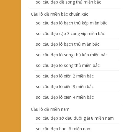
soi cầu đẹp đề song thủ miền bắc
Cầu lô đề miền bắc chuẩn xác
soi cầu đẹp lô bạch thủ kép miền bắc
soi cầu đẹp cặp 3 càng víp miền bắc
soi cầu đẹp lô bạch thủ miền bắc
soi cầu đẹp lô song thủ kép miền bắc
soi cầu đẹp lô song thủ miền bắc
soi cầu đẹp lô xiên 2 miền bắc
soi cầu đẹp lô xiên 3 miền bắc
soi cầu đẹp lô xiên 4 miền bắc
Cầu lô đề miền nam
soi cầu đẹp sớ đầu đuôi giải 8 miền nam
soi cầu đẹp bao lô miền nam