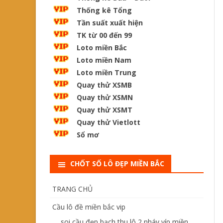
Thống kê Tổng
Tần suất xuất hiện
TK từ 00 đến 99
Loto miền Bắc
Loto miền Nam
Loto miền Trung
Quay thử XSMB
Quay thử XSMN
Quay thử XSMT
Quay thử Vietlott
Sổ mơ
CHỐT SỐ LÔ ĐẸP MIỀN BẮC
TRANG CHỦ
Cầu lô đề miền bắc vip
soi cầu đẹp bạch thu lô 2 nháy víp miền