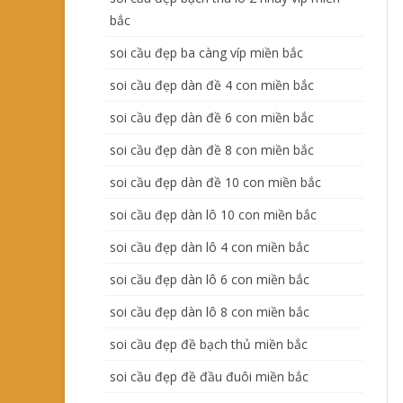
bắc
soi cầu đẹp ba càng víp miền bắc
soi cầu đẹp dàn đề 4 con miền bắc
soi cầu đẹp dàn đề 6 con miền bắc
soi cầu đẹp dàn đề 8 con miền bắc
soi cầu đẹp dàn đề 10 con miền bắc
soi cầu đẹp dàn lô 10 con miền bắc
soi cầu đẹp dàn lô 4 con miền bắc
soi cầu đẹp dàn lô 6 con miền bắc
soi cầu đẹp dàn lô 8 con miền bắc
soi cầu đẹp đề bạch thủ miền bắc
soi cầu đẹp đề đầu đuôi miền bắc