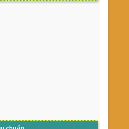
SOI CẦU ĐẸP GIẢI TÁM MIỀN
QUAY THỬ VIETLOTT
TRUNG
BIỆT MIỀN
SOI CẦU ĐẸP LÔ 3 SỐ MIỀN
TRUNG
 SỐ MIỀN
SOI CẦU ĐẸP SỚ ĐẦU ĐUÔI GIẢI
ĐẶC BIỆT MIỀN TRUNG
ĐẦU ĐUÔI GIẢI
AM
SOI CẦU ĐẸP XÍU CHỦ MIỀN
TRUNG
G THỦ LÔ
SOI CẦU ĐẸP SỚ ĐẦU ĐUÔI GIẢI
8 MIỀN TRUNG
 CHỦ MIỀN
SOI CẦU ĐẸP SONG THỦ LÔ
MIỀN TRUNG
êu chuẩn