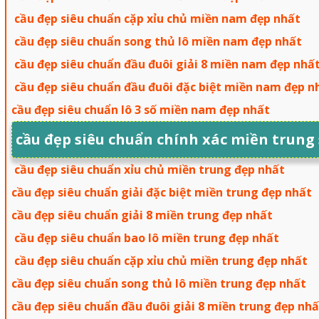
cầu đẹp siêu chuẩn cặp xỉu chủ miền nam đẹp nhất
cầu đẹp siêu chuẩn song thủ lô miền nam đẹp nhất
cầu đẹp siêu chuẩn đầu đuôi giải 8 miền nam đẹp nhấ
cầu đẹp siêu chuẩn đầu đuôi đặc biệt miền nam đẹp n
cầu đẹp siêu chuẩn lô 3 số miền nam đẹp nhất
cầu đẹp siêu chuẩn chính xác miền trung
cầu đẹp siêu chuẩn xỉu chủ miền trung đẹp nhất
cầu đẹp siêu chuẩn giải đặc biệt miền trung đẹp nhất
cầu đẹp siêu chuẩn giải 8 miền trung đẹp nhất
cầu đẹp siêu chuẩn bao lô miền trung đẹp nhất
cầu đẹp siêu chuẩn cặp xỉu chủ miền trung đẹp nhất
cầu đẹp siêu chuẩn song thủ lô miền trung đẹp nhất
cầu đẹp siêu chuẩn đầu đuôi giải 8 miền trung đẹp nhấ