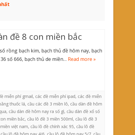
nhất
àn đề 8 con miền bắc
 số rồng bạch kim, bạch thủ đề hôm nay, bạch
 36 số 666, bạch thủ de miền…
Read more »
đề miễn phí gmail
,
các đề miễn phí ipad
,
các đề miễn
bằng thuốc lá
,
cầu các đề 3 miền lô
,
cầu dàn đề hôm
qua
,
cầu dàn đề hôm nay ra số gì
,
cầu dàn đề xổ số
con miền bắc
,
cầu lô đề 3 miền 500ml
,
cầu lô đề 3
 miền việt nam
,
cầu lô đề chính xác 95
,
cầu lô đề
,
cầu lô đề hôm nay 4/6
,
cầu lô đề hôm nay 5/7
,
cầu