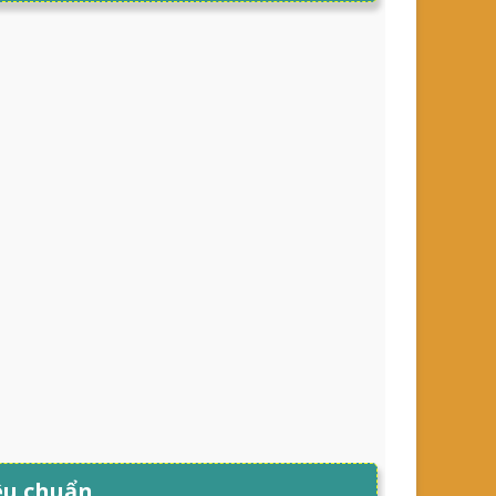
SOI CẦU ĐẸP GIẢI TÁM MIỀN
QUAY THỬ VIETLOTT
TRUNG
BIỆT MIỀN
SOI CẦU ĐẸP LÔ 3 SỐ MIỀN
TRUNG
 SỐ MIỀN
SOI CẦU ĐẸP SỚ ĐẦU ĐUÔI GIẢI
ĐẶC BIỆT MIỀN TRUNG
ĐẦU ĐUÔI GIẢI
AM
SOI CẦU ĐẸP XÍU CHỦ MIỀN
TRUNG
G THỦ LÔ
SOI CẦU ĐẸP SỚ ĐẦU ĐUÔI GIẢI
8 MIỀN TRUNG
 CHỦ MIỀN
SOI CẦU ĐẸP SONG THỦ LÔ
MIỀN TRUNG
êu chuẩn