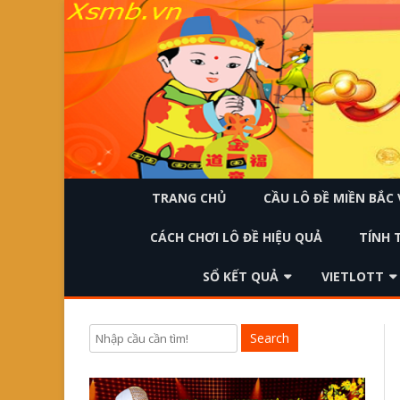
TRANG CHỦ
CẦU LÔ ĐỀ MIỀN BẮC 
CÁCH CHƠI LÔ ĐỀ HIỆU QUẢ
SOI CẦU ĐẸP BẠCH THU LÔ
TÍNH 
NHÁY VÍP MIỀN BẮC
SỔ KẾT QUẢ
VIETLOTT
SOI CẦU ĐẸP BA CÀNG VÍP 
SỔ KẾT QUẢ XSMB
BẮC
XỔ SỐ VIETLOT
Search
SỔ KẾT QUẢ XSMN
SOI CẦU ĐẸP DÀN ĐỀ 4 CON
XO SO MEGA 6/
MIỀN BẮC
SỔ KẾT QUẢ XSMT
XỔ SỐ POWER 6