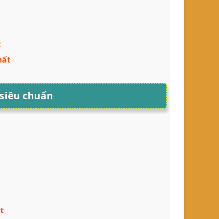
t
hất
 siêu chuẩn
t