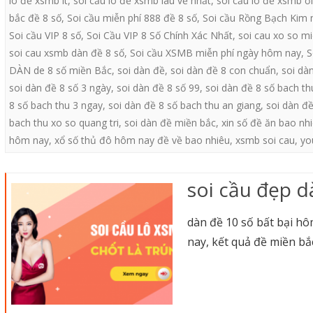
lô đề xsmb it
,
soi cầu lô đề xsmb lâu về nhất
,
soi cầu lô đề xsmb ơ
bắc đề 8 số
,
Soi cầu miễn phí 888 đề 8 số
,
Soi cầu Rồng Bạch Kim m
Soi cầu VIP 8 số
,
Soi Cầu VIP 8 Số Chính Xác Nhất
,
soi cau xo so m
soi cau xsmb dàn đề 8 số
,
Soi cầu XSMB miễn phí ngày hôm nay
,
S
DÀN de 8 số miền Bắc
,
soi dàn đề
,
soi dàn đề 8 con chuẩn
,
soi dà
soi dàn đề 8 số 3 ngày
,
soi dàn đề 8 số 99
,
soi dàn đề 8 số bach t
8 số bach thu 3 ngay
,
soi dàn đề 8 số bach thu an giang
,
soi dàn đ
bach thu xo so quang tri
,
soi dàn đề miền bắc
,
xin số đề ăn bao nh
hôm nay
,
xổ số thủ đô hôm nay đề về bao nhiêu
,
xsmb soi cau
,
yo
soi cầu đẹp d
dàn đề 10 số bất bại h
nay, kết quả đề miền b