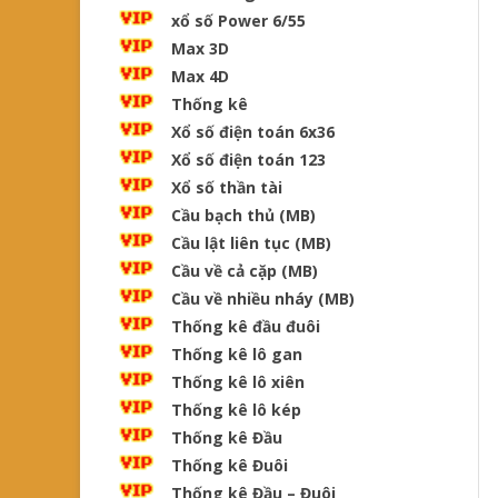
SOI CẦU ĐẸP ĐỀ BẠCH THỦ
xổ số Power 6/55
MIỀN BẮC
Max 3D
Max 4D
SOI CẦU ĐẸP ĐỀ ĐẦU ĐUÔI
Thống kê
MIỀN BẮC
Xổ số điện toán 6x36
SOI CẦU ĐẸP ĐỀ SONG THỦ
Xổ số điện toán 123
MIỀN BẮC
Xổ số thần tài
Cầu bạch thủ (MB)
Cầu lật liên tục (MB)
Cầu về cả cặp (MB)
Cầu về nhiều nháy (MB)
Thống kê đầu đuôi
Thống kê lô gan
Thống kê lô xiên
Thống kê lô kép
Thống kê Đầu
Thống kê Đuôi
Thống kê Đầu – Đuôi