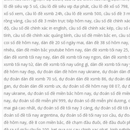
lô đề siêu vip 5 số
,
cầu lô đề siêu vip đại phát
,
cầu lô đề xổ số 798
,
xổ số xem
,
cầu lô đề xsmb 24h
,
cầu lô đề xsmb 500
,
cầu số đề 3 mi
rồng vàng
,
cầu số đề 3 miền trực tiếp hôm nay
,
cầu số đề chính xá
độ
,
cầu số đề chính xác in english
,
cầu số đề chính xác kép
,
cầu số 
tính
,
cầu số đề chính xác quảng bình
,
cầu số đề miền bắc en
,
cầu số
coi số đề hôm nay
,
dàn đề 20 số ngày mai
,
dàn đề 38 số hôm nay
nhiêu
,
dàn đề miền bắc youtube hôm nay
,
dàn đề xsmb tối nay 25
dàn đề xsmb tối nay nay
,
dàn đề xsmb tối nay ngon
,
dàn đề xsmb t
xsmb tối nay tử
,
dàn đề xsmb tối nay uống gì
,
dàn đề xsmb tối nay
đề hôm nay đẹp
,
dự đoán dàn đề hôm nay ukraine
,
dự đoán dàn đ
dự đoán dàn đề xsmb 70 số
,
dự đoán dàn đề xsmb 86
,
dự đoán dà
gan
,
dự đoán dàn đề xsmb ưx
,
dự đoán số đề hôm nay 08 07
,
dự 
nay ukraine
,
dự đoán số đề miền bắc hôm nay
,
dự đoán số đề mi
nay
,
dự đoán số đề miễn phí 999
,
dự đoán số đề miễn phí dương
,
mai giá cao nhất
,
dự đoán số đề tối nay 3 càng
,
dự đoán số đề tối 
đoán số đề tối nay argentina
,
dự đoán số đề tối nay soi cầu
,
dự đoá
đề hôm nay
,
đề 8 con miền bắc
,
đề chạm đầu đuôi
,
đề đầu đuôi p
đề ra số mấy chuẩn 100
,
ket qua soi cau chinh xac nhat
,
kinh nghi