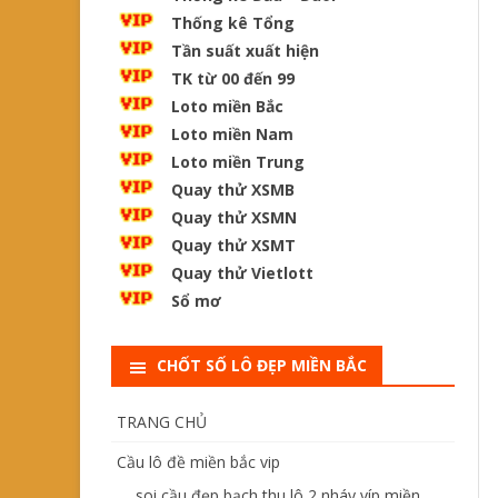
Thống kê Tổng
Tần suất xuất hiện
TK từ 00 đến 99
Loto miền Bắc
Loto miền Nam
Loto miền Trung
Quay thử XSMB
Quay thử XSMN
Quay thử XSMT
Quay thử Vietlott
Sổ mơ
CHỐT SỐ LÔ ĐẸP MIỀN BẮC
TRANG CHỦ
Cầu lô đề miền bắc vip
soi cầu đẹp bạch thu lô 2 nháy víp miền